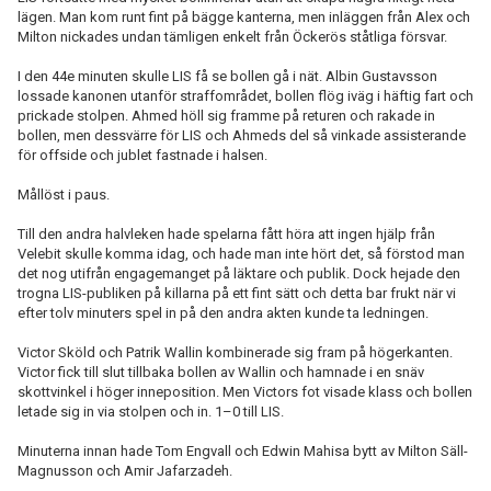
lägen. Man kom runt fint på bägge kanterna, men inläggen från Alex och
Milton nickades undan tämligen enkelt från Öckerös ståtliga försvar.
I den 44e minuten skulle LIS få se bollen gå i nät. Albin Gustavsson
lossade kanonen utanför straffområdet, bollen flög iväg i häftig fart och
prickade stolpen. Ahmed höll sig framme på returen och rakade in
bollen, men dessvärre för LIS och Ahmeds del så vinkade assisterande
för offside och jublet fastnade i halsen.
Mållöst i paus.
Till den andra halvleken hade spelarna fått höra att ingen hjälp från
Velebit skulle komma idag, och hade man inte hört det, så förstod man
det nog utifrån engagemanget på läktare och publik. Dock hejade den
trogna LIS-publiken på killarna på ett fint sätt och detta bar frukt när vi
efter tolv minuters spel in på den andra akten kunde ta ledningen.
Victor Sköld och Patrik Wallin kombinerade sig fram på högerkanten.
Victor fick till slut tillbaka bollen av Wallin och hamnade i en snäv
skottvinkel i höger inneposition. Men Victors fot visade klass och bollen
letade sig in via stolpen och in. 1–0 till LIS.
Minuterna innan hade Tom Engvall och Edwin Mahisa bytt av Milton Säll-
Magnusson och Amir Jafarzadeh.