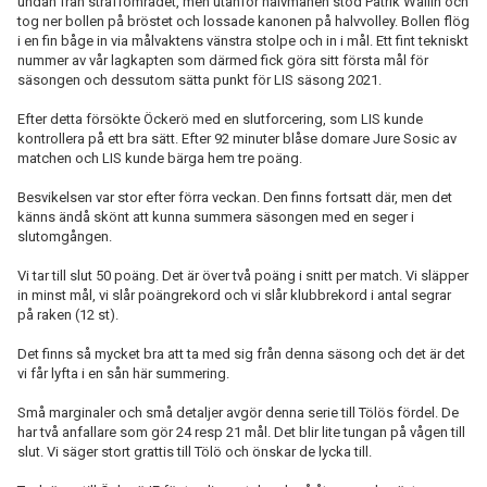
undan från straffområdet, men utanför halvmånen stod Patrik Wallin och
tog ner bollen på bröstet och lossade kanonen på halvvolley. Bollen flög
i en fin båge in via målvaktens vänstra stolpe och in i mål. Ett fint tekniskt
nummer av vår lagkapten som därmed fick göra sitt första mål för
säsongen och dessutom sätta punkt för LIS säsong 2021.
Efter detta försökte Öckerö med en slutforcering, som LIS kunde
kontrollera på ett bra sätt. Efter 92 minuter blåse domare Jure Sosic av
matchen och LIS kunde bärga hem tre poäng.
Besvikelsen var stor efter förra veckan. Den finns fortsatt där, men det
känns ändå skönt att kunna summera säsongen med en seger i
slutomgången.
Vi tar till slut 50 poäng. Det är över två poäng i snitt per match. Vi släpper
in minst mål, vi slår poängrekord och vi slår klubbrekord i antal segrar
på raken (12 st).
Det finns så mycket bra att ta med sig från denna säsong och det är det
vi får lyfta i en sån här summering.
Små marginaler och små detaljer avgör denna serie till Tölös fördel. De
har två anfallare som gör 24 resp 21 mål. Det blir lite tungan på vågen till
slut. Vi säger stort grattis till Tölö och önskar de lycka till.