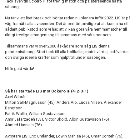
Tack även till Öckerö IF för trevlig match och på återseende nästa
säsong.
Nu tar vi ett litet break och börjar redan nu planera inför 2022. LIS är på
väg framåt i alla avseenden. Det är oerhört priviligerat att kunna ha ett
sådant publikstöd som vi har, att vi kan göra våra hemmamatcher till
riktigt trevliga arrangemang tillsammans med våra partners.
Tillsammans var vi över 2000 åskådare som såg LIS denna
pandemisäsong. Stort tack till alla bollkallar, matchvärdar, cafévärdar
och övriga ideella krafter som hjälpt till under säsongen.
Ni är guld värda!
Så här startade LIS mot Öckerö IF (4-2-3-1)
Axel Wibrån
Milton Säll-Magnusson (45), Anders Alö, Lucas Nilsen, Alexander
Bengtson
Patrik Wallin, William Gustavsson
Amir Jafarzadeh (53), Victor Sköld, Albin Gustavsson (76)
Ahmed Hussain (76)
Avbytare LIS: Eric Uhrlander, Edwin Mahisa (45), Omar Conteh (76),