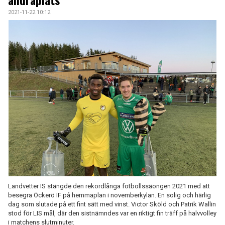
andraplats
2021-11-22 10:12
Landvetter IS stängde den rekordlånga fotbollssäongen 2021 med att
besegra Öckerö IF på hemmaplan i novemberkylan. En solig och härlig
dag som slutade på ett fint sätt med vinst. Victor Sköld och Patrik Wallin
stod för LIS mål, där den sistnämndes var en riktigt fin träff på halvvolley
i matchens slutminuter.