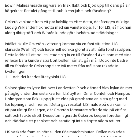
Edwin Mahisa visade sig vara en frisk fläkt och bjöd upp till dans på sin
högerkant flertalet gånger till publikens jubel och förvåning?
Öckerö vaskade fram ett par halvlägen efter detta, där återigen duktiga
Ludvig Wiklander fick motta med sin vänsterdoja. Tur för LIS, så fick han
aldrig riktig träff och Wibrån kunde göra behärskade räddningar.
Istället skulle Öckerös kvittering komma via en fast situation. LIS
slarvade (Wallin?) och hade helt sonika glömt av att hålla förstastolpen.
Detta ledde till att bollen letade sig in en till förvånad Axel som med sina
reflexer bara kunde vispa bort bollen från att gå i mål. Dock inte bättre
till en fristående Öckeröspelare två meter från mål som rakade in
kvitteringen.
1–1 och det kändes lite typiskt LIS...
Solnedgången lyste fint över Landvetter IP och därmed blev kylan än mer
påtaglig under den sista kvarten. LIS bytte in Omar Conteh och Hampus
Holmgren som fick i uppgift att elda på grabbarna en sista gång med
lite löpningar och frenesi. Detta gav resultat. LIS malde på och kom till
ett par riktigt fina lägen, där Öckerös försvarare offrade sig på ett fint
sätt och täckte skott. Dessutom agerade Öckerös keeper föredömligt
och räddade ett par skott och samtidigt inte släppte några returer.
LIS vaskade fram en hörna i den 86e matchminuten. Bollen nickades