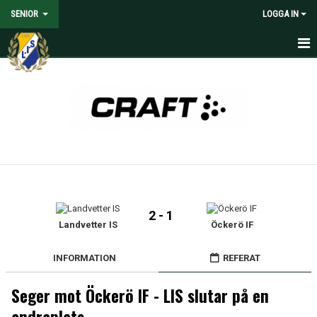
SENIOR
LOGGA IN
HEM
NYHETER
KALENDER
MATCHER
TRUPPEN
2 - 1
MEDIA
Landvetter IS
Öckerö IF
DOKUMENT
INFORMATION
REFERAT
KONTAKT
Seger mot Öckerö IF - LIS slutar på en