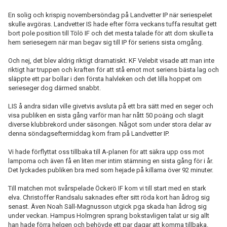
En solig och krispig novembersöndag på Landvetter IP när seriespelet
skulle avgöras. Landvetter IS hade efter förra veckans tuffa resultat gett
bort pole position till Tölö IF och det mesta talade för att dom skulle ta
hem seriesegern när man begav sig till IP för seriens sista omgång.
Och nej, det blev aldrig riktigt dramatiskt. KF Velebit visade att man inte
riktigt har truppen och kraften för att stå emot mot seriens bästa lag och
släppte ett par bollar i den första halvleken och det lilla hoppet om
serieseger dog därmed snabbt.
LIS å andra sidan ville givetvis avsluta på ett bra sätt med en seger och
visa publiken en sista gång varför man har nått 50 poäng och slagit
diverse klubbrekord under säsongen. Något som under stora delar av
denna söndagseftermiddag kom fram på Landvetter IP.
Vi hade förflyttat oss tillbaka till A-planen för att säkra upp oss mot
lamporna och även få en liten mer intim stämning en sista gång för i år.
Det lyckades publiken bra med som hejade på killarna över 92 minuter.
Till matchen mot svårspelade Öckerö IF kom vi till start med en stark
elva. Christoffer Randsalu saknades efter sitt röda kort han ådrog sig
senast. Även Noah Säll-Magnusson utgick pga skada han ådrog sig
under veckan. Hampus Holmgren sprang bokstavligen talat ur sig allt
han hade förra helgen och behövde ett par dagar att komma tillbaka.