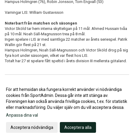
Hampus Holmgren (76), Robin Jonsson, Tom Engvall (53)
Varningar LIS: William Gustavsson
Noterbart från matchen och säsongen
Victor Sköld tar hem interna skytteligan på 11 mål. Ahmed Hussain tvåa
på 10 mål. Noah Säll-Magnusson trea på 8 mål.
Ingen spelare i LIS är med samtliga 22 matcher av årets seriespel. Patrik
Wallin gör flest på 21 st.
Hampus Holmgren, Noah Säll-Magnusson och Victor Sköld drog på sig
fyra kort under säsongen, vilket var flest hos LIS.
Totalt har 27 st spelare fått speltid i årets division III mellersta götaland.
<< Tillbaka
För att hemsidan ska fungera korrekt använder vi nödvändiga
cookies från SportAdmin. Dessa går inte att stänga av.
Föreningen kan också använda frivilliga cookies, t.ex. för statistik
eller marknadsföring. Du väljer själv om du vill acceptera dessa.
Anpassa dina val
Cookie-inställningar
Gå till Webbversion
Acceptera nödvändiga
Acceptera alla