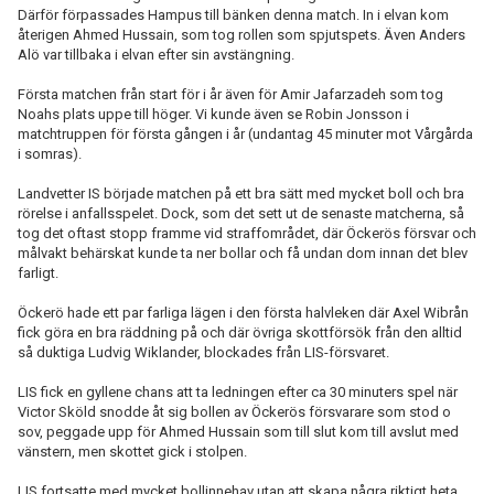
Därför förpassades Hampus till bänken denna match. In i elvan kom
återigen Ahmed Hussain, som tog rollen som spjutspets. Även Anders
Alö var tillbaka i elvan efter sin avstängning.
Första matchen från start för i år även för Amir Jafarzadeh som tog
Noahs plats uppe till höger. Vi kunde även se Robin Jonsson i
matchtruppen för första gången i år (undantag 45 minuter mot Vårgårda
i somras).
Landvetter IS började matchen på ett bra sätt med mycket boll och bra
rörelse i anfallsspelet. Dock, som det sett ut de senaste matcherna, så
tog det oftast stopp framme vid straffområdet, där Öckerös försvar och
målvakt behärskat kunde ta ner bollar och få undan dom innan det blev
farligt.
Öckerö hade ett par farliga lägen i den första halvleken där Axel Wibrån
fick göra en bra räddning på och där övriga skottförsök från den alltid
så duktiga Ludvig Wiklander, blockades från LIS-försvaret.
LIS fick en gyllene chans att ta ledningen efter ca 30 minuters spel när
Victor Sköld snodde åt sig bollen av Öckerös försvarare som stod o
sov, peggade upp för Ahmed Hussain som till slut kom till avslut med
vänstern, men skottet gick i stolpen.
LIS fortsatte med mycket bollinnehav utan att skapa några riktigt heta