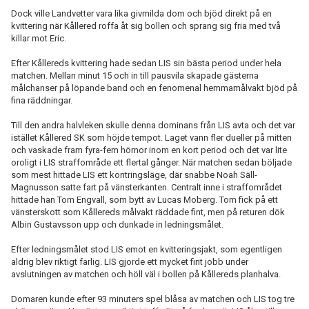
Dock ville Landvetter vara lika givmilda dom och bjöd direkt på en
kvittering när Kållered roffa åt sig bollen och sprang sig fria med två
killar mot Eric.
Efter Kållereds kvittering hade sedan LIS sin bästa period under hela
matchen. Mellan minut 15 och in till pausvila skapade gästerna
målchanser på löpande band och en fenomenal hemmamålvakt bjöd på
fina räddningar.
Till den andra halvleken skulle denna dominans från LIS avta och det var
istället Kållered SK som höjde tempot. Laget vann fler dueller på mitten
och vaskade fram fyra-fem hörnor inom en kort period och det var lite
oroligt i LIS straffområde ett flertal gånger. När matchen sedan böljade
som mest hittade LIS ett kontringsläge, där snabbe Noah Säll-
Magnusson satte fart på vänsterkanten. Centralt inne i straffområdet
hittade han Tom Engvall, som bytt av Lucas Moberg. Tom fick på ett
vänsterskott som Kållereds målvakt räddade fint, men på returen dök
Albin Gustavsson upp och dunkade in ledningsmålet.
Efter ledningsmålet stod LIS emot en kvitteringsjakt, som egentligen
aldrig blev riktigt farlig. LIS gjorde ett mycket fint jobb under
avslutningen av matchen och höll väl i bollen på Kållereds planhalva.
Domaren kunde efter 93 minuters spel blåsa av matchen och LIS tog tre