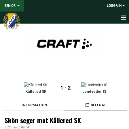
SENIOR
LOGGA IN
HEM
NYHETER
KALENDER
MATCHER
TRUPPEN
1 - 2
MEDIA
Kållered SK
Landvetter IS
DOKUMENT
INFORMATION
REFERAT
KONTAKT
Skön seger mot Kållered SK
2021-06-28 09:04