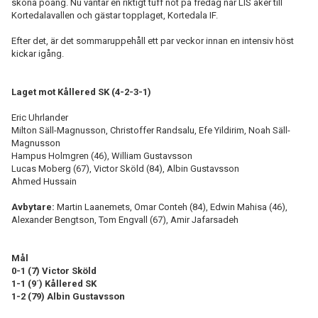
sköna poäng. Nu väntar en riktigt tuff nöt på fredag när LIS åker till
Kortedalavallen och gästar topplaget, Kortedala IF.
Efter det, är det sommaruppehåll ett par veckor innan en intensiv höst
kickar igång.
Laget mot Kållered SK (4-2-3-1)
Eric Uhrlander
Milton Säll-Magnusson, Christoffer Randsalu, Efe Yildirim, Noah Säll-
Magnusson
Hampus Holmgren (46), William Gustavsson
Lucas Moberg (67), Victor Sköld (84), Albin Gustavsson
Ahmed Hussain
Avbytare:
Martin Laanemets, Omar Conteh (84), Edwin Mahisa (46),
Alexander Bengtson, Tom Engvall (67), Amir Jafarsadeh
Mål
0-1 (7) Victor Sköld
1-1 (9´) Kållered SK
1-2 (79) Albin Gustavsson