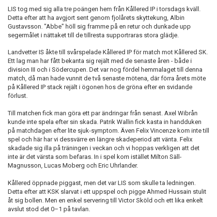
LIS tog med sig alla tre poängen hem från Kållered IP i torsdags kväll.
Detta efter att ha avgjort sent genom fjolårets skyttekung, Albin
Gustavsson. "Abbe" höll sig framme på en retur och dunkade upp
segermålet i nättaket till de tillresta supportraras stora glädje.
Landvetter IS åkte till svårspelade Kållered IP för match mot Kållered SK.
Ett lag man har fått bekanta sig rejält med de senaste åren - både i
division III och i Södercupen. Det var nog fördel hemmalaget till denna
match, då man hade vunnit de två senaste mötena, där förra årets möte
på Kållered IP stack rejält i ögonen hos de gröna efter en svidande
förlust.
Till matchen fick man göra ett par ändringar från senast. Axel Wibrån
kunde inte spela efter sin skada. Patrik Wallin fick kasta in handduken
på matchdagen efter lite sjuk-symptom. Även Felix Vincenze kom inte till
spel och här har vi dessvärre en längre skadeperiod att vänta. Felix
skadade sig illa på träningen i veckan och vi hoppas verkligen att det
inte är det värsta som befaras. In i spel kom istället Milton Säll-
Magnusson, Lucas Moberg och Eric Uhrlander.
Kållered öppnade piggast, men det var LIS som skulle ta ledningen.
Detta efter att KSK slarvat i ett uppspel och pigge Ahmed Hussain stulit
åt sig bollen. Men en enkel servering till Victor Sköld och ett lika enkelt
avslut stod det 0–1 på tavlan.