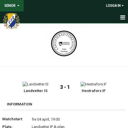
SENIOR
LOGGA IN
HEM
NYHETER
KALENDER
MATCHER
TRUPPEN
3 - 1
MEDIA
Landvetter IS
Hestrafors IF
DOKUMENT
INFORMATION
KONTAKT
Matchstart:
fre 04 april, 19:00
Plats:
Landvetter IP A-plan