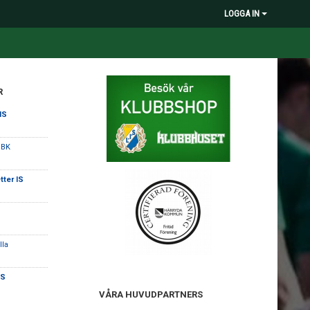
LOGGA IN
R
IS
 BK
tter IS
lla
IS
VÅRA HUVUDPARTNERS