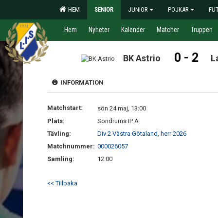
HEM
SENIOR
JUNIOR
POJKAR
FU
Hem
Nyheter
Kalender
Matcher
Truppen
0 - 2
BK Astrio
L
INFORMATION
Matchstart:
sön 24 maj, 13:00
Plats:
Söndrums IP A
Tävling:
Div 2 Västra Götaland, herr 2026
Matchnummer:
000026057
Samling:
12:00
<< Tillbaka