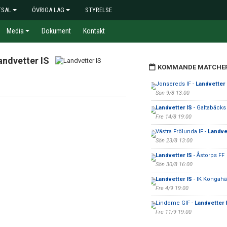
TSAL
ÖVRIGA LAG
STYRELSE
Media
Dokument
Kontakt
andvetter IS
KOMMANDE MATCHE
Jonsereds IF -
Landvetter 
Sön 9/8 13:00
Landvetter IS
- Galtabäcks
Fre 14/8 19:00
Västra Frölunda IF -
Landve
Sön 23/8 13:00
Landvetter IS
- Åstorps FF
Sön 30/8 16:00
Landvetter IS
- IK Kongahä
Fre 4/9 19:00
Lindome GIF -
Landvetter 
Fre 11/9 19:00