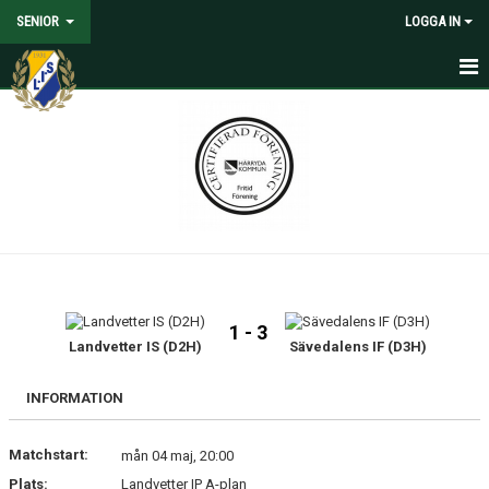
SENIOR
LOGGA IN
HEM
NYHETER
KALENDER
MATCHER
TRUPPEN
1 - 3
MEDIA
Landvetter IS (D2H)
Sävedalens IF (D3H)
DOKUMENT
INFORMATION
KONTAKT
Matchstart:
mån 04 maj, 20:00
Plats:
Landvetter IP A-plan