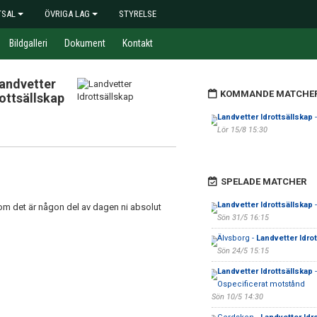
TSAL
ÖVRIGA LAG
STYRELSE
Bildgalleri
Dokument
Kontakt
andvetter
KOMMANDE MATCHE
rottsällskap
Landvetter Idrottsällskap
-
Lör 15/8 15:30
SPELADE MATCHER
Landvetter Idrottsällskap
-
om det är någon del av dagen ni absolut
Sön 31/5 16:15
Älvsborg -
Landvetter Idro
Sön 24/5 15:15
Landvetter Idrottsällskap
-
Ospecificerat motstånd
Sön 10/5 14:30