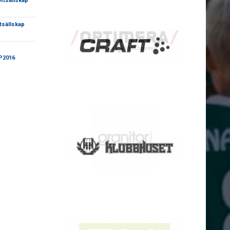
ottsällskap
tsällskap
 P2016