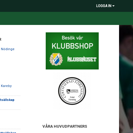
LOGGA IN
R
 Nödinge
 Kareby
ttsällskap
VÅRA HUVUDPARTNERS