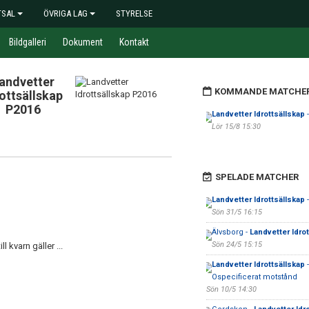
TSAL
ÖVRIGA LAG
STYRELSE
Bildgalleri
Dokument
Kontakt
andvetter
KOMMANDE MATCHE
rottsällskap
P2016
Landvetter Idrottsällskap
-
Lör 15/8 15:30
SPELADE MATCHER
Landvetter Idrottsällskap
-
Sön 31/5 16:15
Älvsborg -
Landvetter Idro
Sön 24/5 15:15
ll kvarn gäller ...
Landvetter Idrottsällskap
-
Ospecificerat motstånd
Sön 10/5 14:30