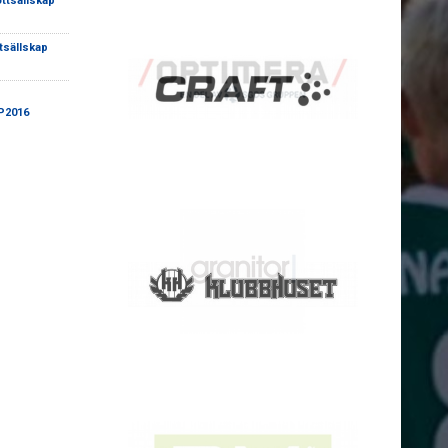
ottsällskap
tsällskap
 P2016