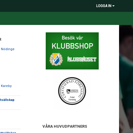
LOGGA IN
R
 Nödinge
 Kareby
ttsällskap
VÅRA HUVUDPARTNERS