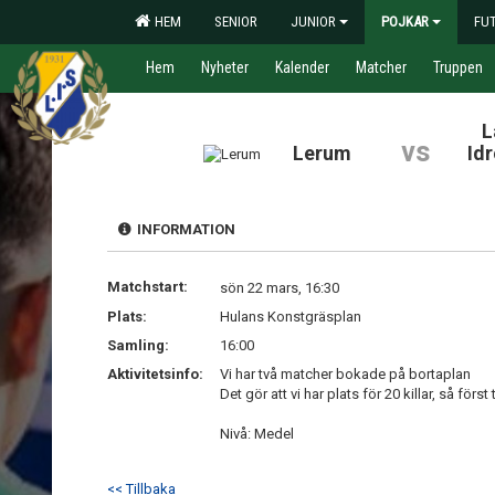
HEM
SENIOR
JUNIOR
POJKAR
FU
Hem
Nyheter
Kalender
Matcher
Truppen
L
vs
Lerum
Id
INFORMATION
Matchstart:
sön 22 mars, 16:30
Plats:
Hulans Konstgräsplan
Samling:
16:00
Aktivitetsinfo:
Vi har två matcher bokade på bortaplan
Det gör att vi har plats för 20 killar, så först ti
Nivå: Medel
<< Tillbaka