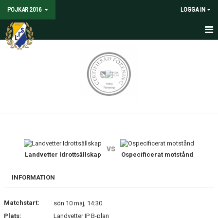
POJKAR 2016
LOGGA IN
HEM
NYHETER
KALENDER
MATCHER
TRUPPEN
vs
BILDGALLERI
Landvetter Idrottsällskap
Ospecificerat motstånd
DOKUMENT
INFORMATION
KONTAKT
Matchstart:
sön 10 maj, 14:30
Plats:
Landvetter IP B-plan