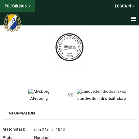
POJKAR 2016
LOGGA IN
HEM
NYHETER
KALENDER
MATCHER
TRUPPEN
vs
BILDGALLERI
Älvsborg
Landvetter Idrottsällskap
DOKUMENT
INFORMATION
KONTAKT
Matchstart:
sön 24 maj, 15:15
Plats:
Hagenplan