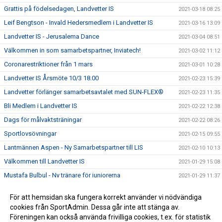
Grattis på födelsedagen, Landvetter IS
2021-03-18 08:25
Leif Bengtson - Invald Hedersmedlem i Landvetter IS
2021-03-16 13:09
Landvetter IS - Jerusalema Dance
2021-03-04 08:51
Välkommen in som samarbetspartner, Inviatech!
2021-03-02 11:12
Coronarestriktioner från 1 mars
2021-03-01 10:28
Landvetter IS Årsmöte 10/3 18.00
2021-02-23 15:39
Landvetter förlänger samarbetsavtalet med SUN-FLEX®
2021-02-23 11:35
Bli Medlem i Landvetter IS
2021-02-22 12:38
Dags för målvaktsträningar
2021-02-22 08:26
Sportlovsövningar
2021-02-15 09:55
Lantmännen Aspen - Ny Samarbetspartner till LIS
2021-02-10 10:13
Välkommen till Landvetter IS
2021-01-29 15:08
Mustafa Bulbul - Ny tränare för juniorerna
2021-01-29 11:37
ICA Kvantum Landvetter fortsätter att stötta LIS
2021-01-25 16:10
För att hemsidan ska fungera korrekt använder vi nödvändiga
Landvetter IS välkomnar Hertzmans Kakel & Klinker in i
cookies från SportAdmin. Dessa går inte att stänga av.
2021-01-25 16:08
värmen
Föreningen kan också använda frivilliga cookies, t.ex. för statistik