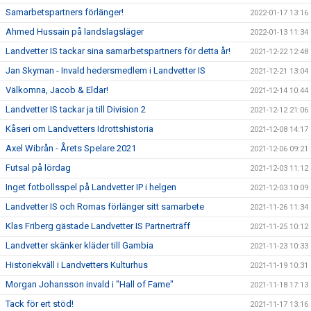
Samarbetspartners förlänger!
2022-01-17 13:16
Ahmed Hussain på landslagsläger
2022-01-13 11:34
Landvetter IS tackar sina samarbetspartners för detta år!
2021-12-22 12:48
Jan Skyman - Invald hedersmedlem i Landvetter IS
2021-12-21 13:04
Välkomna, Jacob & Eldar!
2021-12-14 10:44
Landvetter IS tackar ja till Division 2
2021-12-12 21:06
Kåseri om Landvetters Idrottshistoria
2021-12-08 14:17
Axel Wibrån - Årets Spelare 2021
2021-12-06 09:21
Futsal på lördag
2021-12-03 11:12
Inget fotbollsspel på Landvetter IP i helgen
2021-12-03 10:09
Landvetter IS och Romas förlänger sitt samarbete
2021-11-26 11:34
Klas Friberg gästade Landvetter IS Partnerträff
2021-11-25 10:12
Landvetter skänker kläder till Gambia
2021-11-23 10:33
Historiekväll i Landvetters Kulturhus
2021-11-19 10:31
Morgan Johansson invald i "Hall of Fame"
2021-11-18 17:13
Tack för ert stöd!
2021-11-17 13:16