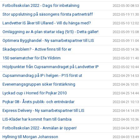
Fotbollsskolan 2022 - Dags för inbetalning
2022-05-30 08:53
Stor uppslutning på säsongens första partnerträff
2022-05-19 11:30
Landvetter IS åker till Ullared - Vill du hänga med?
2022-05-10 12:02
Omläggning av A-plan startar idag (9/5) - Detta gäller!
2022-05-09 15:08
Optimera Bygghandel - Ny samarbetspartner till LIS
2022-05-09 11:04
Skadeproblem? - Active finns till för er
2022-05-03 14:36
150 seriematcher för Efe Yildirim
2022-05-03 11:40
Höjdpunkter från Cupsammandraget på Landvetter IP
2022-05-02 10:44
Cupsammandrag på IP i helgen - P15 först ut
2022-04-29 14:53
Evenemangsgruppen söker förstärkning
2022-04-26 10:01
Lyckad cup i Horred för Pojkar 2010
2022-04-25 14:44
Pojkar 08 - Årets publik- och entrévärdar
2022-04-21 10:13
Express Delivery - Ny samarbetspartner till LIS
2022-04-14 14:09
LIS-Kläder har kommit fram till Gambia
2022-04-05 10:36
Fotbollsskolan 2022 - Anmälan är öppen!
2022-04-04 09:37
Hyllning till Morgan Johansson
2022-04-03 13:49