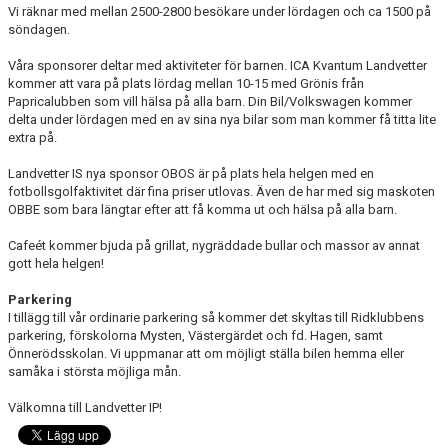
Vi räknar med mellan 2500-2800 besökare under lördagen och ca 1500 på
söndagen.
Våra sponsorer deltar med aktiviteter för barnen. ICA Kvantum Landvetter
kommer att vara på plats lördag mellan 10-15 med Grönis från
Papricalubben som vill hälsa på alla barn. Din Bil/Volkswagen kommer
delta under lördagen med en av sina nya bilar som man kommer få titta lite
extra på.
Landvetter IS nya sponsor OBOS är på plats hela helgen med en
fotbollsgolfaktivitet där fina priser utlovas. Även de har med sig maskoten
OBBE som bara längtar efter att få komma ut och hälsa på alla barn.
Cafeét kommer bjuda på grillat, nygräddade bullar och massor av annat
gott hela helgen!
Parkering
I tillägg till vår ordinarie parkering så kommer det skyltas till Ridklubbens
parkering, förskolorna Mysten, Västergärdet och fd. Hagen, samt
Önnerödsskolan. Vi uppmanar att om möjligt ställa bilen hemma eller
samåka i största möjliga mån.
Välkomna till Landvetter IP!