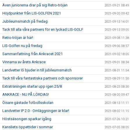
Även juniorerna drar på sig Retro-tröjan
2021-09-21 08:49
Höjdpunkter från LIS-GOLFEN 2021
2021-09-20 09:42
Jubileumsmatch på fredag
2021-09-13 14:01
Tack till alla våra partners för en lyckad LIS-GOLF
2021-09-13 09:05
Retro-tröjan är här!
2021-09-08 11:38
LIS-Golfen nu på fredag
2021-09-06 08:57
Sammanfattning från Ankracet 2021
2021-09-02 18:05
Vinnarna av årets Ankrace
2021-09-01 08:34
Landvetter IS bjuder in till jubileumsmatch
2021-08-31 11:54
Tack till våra fantastiska partners och sponsorer
2021-08-29 11:50
Extraträningen startar upp igen 25/8
2021-08-23 08:30
ANKRACE - NU PÅ LÖRDAG!
2021-08-20 09:47
Öisare gästade fotbollsskolan
2021-08-13 11:11
Landvetter IP 2.0 - Omläggningen är klar!
2021-08-02 11:15
Höstsäsongen sparkar igång
2021-07-26 10:21
Kansliets öppettider i sommar
2021-07-05 08:05