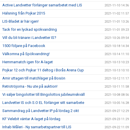
Active Landvetter förlänger samarbetet med LIS
2021-11-10 14:36
Hälsning från Pojkar 2015
2021-11-02 11:57
LIS-Bladet är här igen!
2021-11-01 13:26
Tack för en lyckad spökvandring
2021-11-01 09:23
Vill du bli tränare i Landvetter IS?
2021-10-26 09:54
1500 följare på Facebook
2021-10-18 14:34
Välkomna på Spökvandring!
2021-10-14 11:10
Hemmamatch igen för A-laget
2021-10-13 10:23
Pojkar 12 och Pojkar 11 deltog i Borås Arena Cup
2021-10-13 10:10
Amir uttagen till matchläger på Bosön
2021-10-12 11:17
Retrotröjorna - Nu ute på auktion!
2021-10-11 11:58
Vi säljer bingolotter till Bingolottos jubileumskväll
2021-10-08 08:56
Landvetter IS och S.O EL förlänger sitt samarbete
2021-10-05 16:28
Sammandrag på Landvetter IP på lördag 2 okt
2021-09-27 12:29
KF Velebit väntar A-laget på lördag
2021-09-23 11:29
Inhab Måleri - Ny samarbetspartner till LIS
2021-09-22 11:09