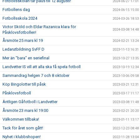
Fotbollsskolan tar paus till 12 augusti!
2024-06-27 17:01
Fotbollens dag
2024-06-15 15:00
Fotbollsskola 2024
2024-03-26 18:53
Victor Sköld och Eldar Razanica klara för
2024-03-08 14:48
Påsklovsfotbollen!
Årsmöte 25 mars kl 19
2024-02-21 13:24
Ledarutbildning SvFF D
2023-11-13 16:31
Mer än "bara" en seriefinal
2023-10-27 13:35
Landvetter IS vill att alla ska få spela fotboll
2023-10-19 12:34
Sammandrag helgen 7 och 8 oktober
2023-10-06 09:58
Köp Bingolotter till påsk
2023-03-21 12:31
Påsklovsfotboll
2023-03-17 11:17
Äntligen Gåfotboll i Landvetter
2023-03-08 11:48
Årsmöte 23 mars kl 19:00
2023-02-21 20:20
Välkommen tillbaka!
2023-01-11 13:17
Tack för året som gått!
2022-12-23 08:48
Nyhet i klubbshopen!
2022-11-28 13:04