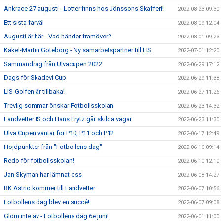
Ankrace 27 augusti - Lotter finns hos Jönssons Skafferi!
2022-08-23 09:30
Ett sista farväl
2022-08-09 12:04
Augusti är här - Vad händer framöver?
2022-08-01 09:23
Kakel-Martin Göteborg - Ny samarbetspartner till LIS
2022-07-01 12:20
Sammandrag från Ulvacupen 2022
2022-06-29 17:12
Dags för Skadevi Cup
2022-06-29 11:38
LIS-Golfen är tillbaka!
2022-06-27 11:26
Trevlig sommar önskar Fotbollsskolan
2022-06-23 14:32
Landvetter IS och Hans Prytz går skilda vägar
2022-06-23 11:30
Ulva Cupen väntar för P10, P11 och P12
2022-06-17 12:49
Höjdpunkter från "Fotbollens dag"
2022-06-16 09:14
Redo för fotbollsskolan!
2022-06-10 12:10
Jan Skyman har lämnat oss
2022-06-08 14:27
BK Astrio kommer till Landvetter
2022-06-07 10:56
Fotbollens dag blev en succé!
2022-06-07 09:08
Glöm inte av - Fotbollens dag 6e juni!
2022-06-01 11:00