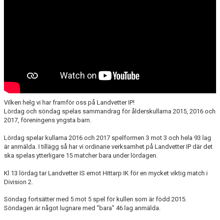
LEDARE
POLICYDOKUMENT
KALENDER
EVENEMANG
MEDIA
Vilken helg vi har framför oss på Landvetter IP!
KONTAKT
Lördag och söndag spelas sammandrag för ålderskullarna 2015, 2016 och
2017, föreningens yngsta barn.
FOTBOLLSSKOLA 2026
Lördag spelar kullarna 2016 och 2017 spelformen 3 mot 3 och hela 93 lag
är anmälda. I tillägg så har vi ordinarie verksamhet på Landvetter IP där det
ska spelas ytterligare 15 matcher bara under lördagen.
Kl 13 lördag tar Landvetter IS emot Hittarp IK för en mycket viktig match i
Division 2.
Söndag fortsätter med 5 mot 5 spel för kullen som är född 2015.
Söndagen är något lugnare med "bara" 46 lag anmälda.