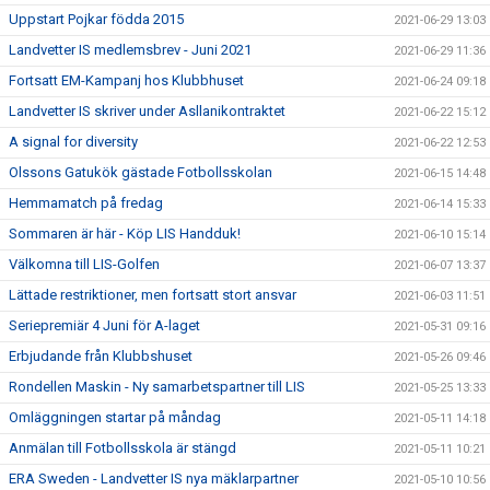
Uppstart Pojkar födda 2015
2021-06-29 13:03
Landvetter IS medlemsbrev - Juni 2021
2021-06-29 11:36
Fortsatt EM-Kampanj hos Klubbhuset
2021-06-24 09:18
Landvetter IS skriver under Asllanikontraktet
2021-06-22 15:12
A signal for diversity
2021-06-22 12:53
Olssons Gatukök gästade Fotbollsskolan
2021-06-15 14:48
Hemmamatch på fredag
2021-06-14 15:33
Sommaren är här - Köp LIS Handduk!
2021-06-10 15:14
Välkomna till LIS-Golfen
2021-06-07 13:37
Lättade restriktioner, men fortsatt stort ansvar
2021-06-03 11:51
Seriepremiär 4 Juni för A-laget
2021-05-31 09:16
Erbjudande från Klubbshuset
2021-05-26 09:46
Rondellen Maskin - Ny samarbetspartner till LIS
2021-05-25 13:33
Omläggningen startar på måndag
2021-05-11 14:18
Anmälan till Fotbollsskola är stängd
2021-05-11 10:21
ERA Sweden - Landvetter IS nya mäklarpartner
2021-05-10 10:56