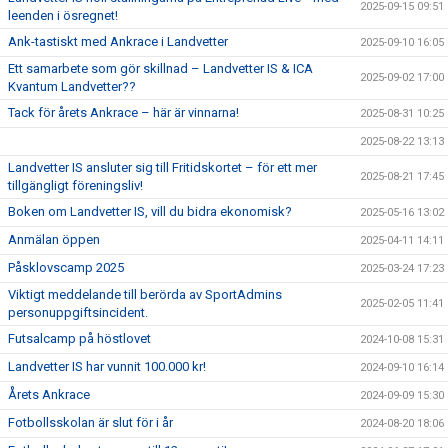
2025-09-15 09:51
leenden i ösregnet!
Ank-tastiskt med Ankrace i Landvetter
2025-09-10 16:05
Ett samarbete som gör skillnad – Landvetter IS & ICA
2025-09-02 17:00
Kvantum Landvetter??
Tack för årets Ankrace – här är vinnarna!
2025-08-31 10:25
2025-08-22 13:13
Landvetter IS ansluter sig till Fritidskortet – för ett mer
2025-08-21 17:45
tillgängligt föreningsliv!
Boken om Landvetter IS, vill du bidra ekonomisk?
2025-05-16 13:02
Anmälan öppen
2025-04-11 14:11
Påsklovscamp 2025
2025-03-24 17:23
Viktigt meddelande till berörda av SportAdmins
2025-02-05 11:41
personuppgiftsincident.
Futsalcamp på höstlovet
2024-10-08 15:31
Landvetter IS har vunnit 100.000 kr!
2024-09-10 16:14
Årets Ankrace
2024-09-09 15:30
Fotbollsskolan är slut för i år
2024-08-20 18:06