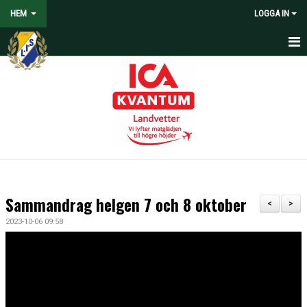
HEM
LOGGA IN
HEM
NYHETER
VOLONTÄRER SÖKES
OM LANDVETTER IS
JOYNA FOLKSPEL
Sammandrag helgen 7 och 8 oktober
<
>
BLI PARTNER TILL LIS
2023-10-06 09:58
STÖDMEDLEM
SPELARE