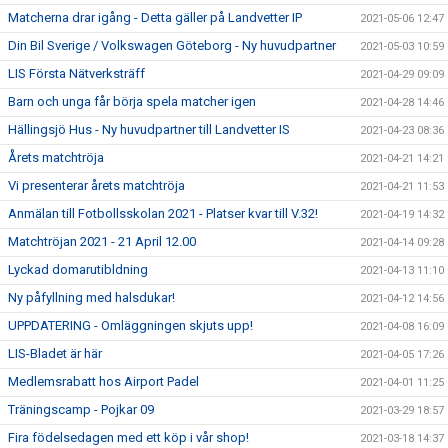
Matcherna drar igång - Detta gäller på Landvetter IP
2021-05-06 12:47
Din Bil Sverige / Volkswagen Göteborg - Ny huvudpartner
2021-05-03 10:59
LIS Första Nätverksträff
2021-04-29 09:09
Barn och unga får börja spela matcher igen
2021-04-28 14:46
Hällingsjö Hus - Ny huvudpartner till Landvetter IS
2021-04-23 08:36
Årets matchtröja
2021-04-21 14:21
Vi presenterar årets matchtröja
2021-04-21 11:53
Anmälan till Fotbollsskolan 2021 - Platser kvar till V.32!
2021-04-19 14:32
Matchtröjan 2021 - 21 April 12.00
2021-04-14 09:28
Lyckad domarutibldning
2021-04-13 11:10
Ny påfyllning med halsdukar!
2021-04-12 14:56
UPPDATERING - Omläggningen skjuts upp!
2021-04-08 16:09
LIS-Bladet är här
2021-04-05 17:26
Medlemsrabatt hos Airport Padel
2021-04-01 11:25
Träningscamp - Pojkar 09
2021-03-29 18:57
Fira födelsedagen med ett köp i vår shop!
2021-03-18 14:37