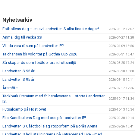
Nyhetsarkiv
Fotbollens dag – en av Landvetter IS allra finaste dagar!
2026-06-12 17:07
Anmäl dig till vecka 33!
2026-04-27 11:28
Vill du vara rösten på Landvetter IP?
2026-04-09 13:56
Ta chansen bli volontär på Gothia Cup 2026
2026-03-31 16:47
Så skapar du som förälder bra idrottsmiljö
2026-03-25 17:24
Landvetter IS 95 år!
2026-03-20 10:00
Landvetter IS 95 år
2026-03-15 10:11
Årsmöte
2026-02-17 12:36
Täckbark Premium med fri hemleverans – stötta Landvetter
2025-10-17 11:34
IS!
Futsalcamp på Höstlovet
2025-10-13 10:34
Fira Kanelbullens Dag med oss på Landvetter IP!
2025-09-30 19:14
Landvetter IS Gåfotbollslag i toppform på Borås Arena
2025-09-26 13:41
Landvetter IS höll ställningarna på Entreprenad Live –med