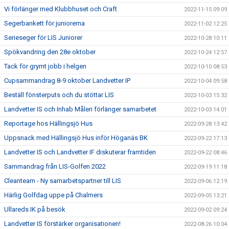
Vi förlänger med Klubbhuset och Craft
2022-11-15 09:09
Segerbankett för juniorerna
2022-11-02 12:25
Serieseger för LIS Juniorer
2022-10-28 10:11
Spökvandring den 28e oktober
2022-10-24 12:57
Tack för grymt jobb i helgen
2022-10-10 08:53
Cupsammandrag 8-9 oktober Landvetter IP
2022-10-04 09:58
Beställ fönsterputs och du stöttar LIS
2022-10-03 15:32
Landvetter IS och Inhab Måleri förlänger samarbetet
2022-10-03 14:01
Reportage hos Hällingsjö Hus
2022-09-28 13:42
Uppsnack med Hällingsjö Hus inför Höganäs BK
2022-09-22 17:13
Landvetter IS och Landvetter IF diskuterar framtiden
2022-09-22 08:46
Sammandrag från LIS-Golfen 2022
2022-09-19 11:18
Cleanteam - Ny samarbetspartner till LIS
2022-09-06 12:19
Härlig Golfdag uppe på Chalmers
2022-09-05 13:21
Ullareds IK på besök
2022-09-02 09:24
Landvetter IS förstärker organisationen!
2022-08-26 10:04