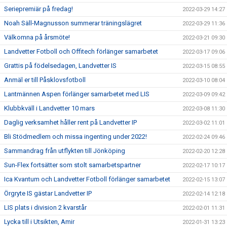
Seriepremiär på fredag!
2022-03-29 14:27
Noah Säll-Magnusson summerar träningslägret
2022-03-29 11:36
Välkomna på årsmöte!
2022-03-21 09:30
Landvetter Fotboll och Offitech förlänger samarbetet
2022-03-17 09:06
Grattis på födelsedagen, Landvetter IS
2022-03-15 08:55
Anmäl er till Påsklovsfotboll
2022-03-10 08:04
Lantmännen Aspen förlänger samarbetet med LIS
2022-03-09 09:42
Klubbkväll i Landvetter 10 mars
2022-03-08 11:30
Daglig verksamhet håller rent på Landvetter IP
2022-03-02 11:01
Bli Stödmedlem och missa ingenting under 2022!
2022-02-24 09:46
Sammandrag från utflykten till Jönköping
2022-02-20 12:28
Sun-Flex fortsätter som stolt samarbetspartner
2022-02-17 10:17
Ica Kvantum och Landvetter Fotboll förlänger samarbetet
2022-02-15 13:07
Örgryte IS gästar Landvetter IP
2022-02-14 12:18
LIS plats i division 2 kvarstår
2022-02-01 11:31
Lycka till i Utsikten, Amir
2022-01-31 13:23