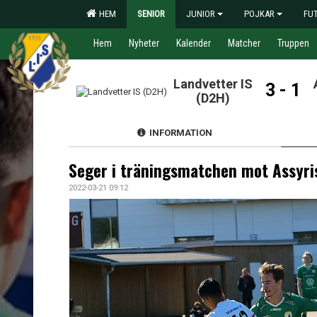
HEM
SENIOR
JUNIOR
POJKAR
FU
Hem
Nyheter
Kalender
Matcher
Truppen
Landvetter IS
3 - 1
(D2H)
INFORMATION
Seger i träningsmatchen mot Assyri
2022-03-21 09:12