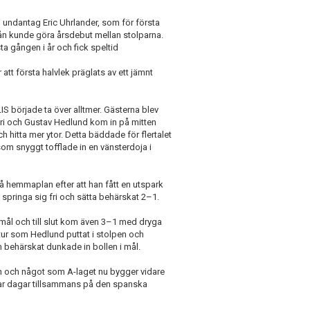
d undantag Eric Uhrlander, som för första
ån kunde göra årsdebut mellan stolparna.
 gången i år och fick speltid
att första halvlek präglats av ett jämnt
S började ta över alltmer. Gästerna blev
eri och Gustav Hedlund kom in på mitten
h hitta mer ytor. Detta bäddade för flertalet
som snyggt tofflade in en vänsterdoja i
på hemmaplan efter att han fått en utspark
m springa sig fri och sätta behärskat 2–1.
 mål och till slut kom även 3–1 med dryga
ur som Hedlund puttat i stolpen och
m behärskat dunkade in bollen i mål.
en och något som A-laget nu bygger vidare
par dagar tillsammans på den spanska