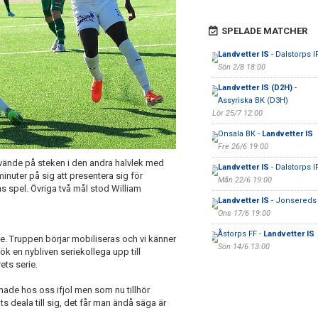
SPELADE MATCHER
Landvetter IS
- Dalstorps I
Sön 2/8 18:00
Landvetter IS (D2H)
-
Assyriska BK (D3H)
Lör 25/7 12:00
Onsala BK -
Landvetter IS
Fre 26/6 19:00
 vände på steken i den andra halvlek med
Landvetter IS
- Dalstorps I
nuter på sig att presentera sig för
Mån 22/6 19:00
 spel. Övriga två mål stod William
Landvetter IS
- Jonsereds 
Ons 17/6 19:00
Åstorps FF -
Landvetter IS
ge. Truppen börjar mobiliseras och vi känner
Sön 14/6 13:00
ök en nybliven seriekollega upp till
ets serie.
hade hos oss ifjol men som nu tillhör
 deala till sig, det får man ändå säga är