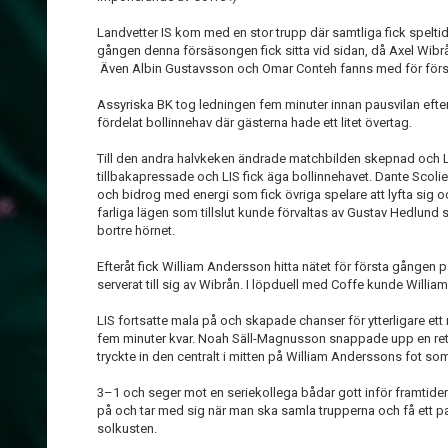
Landvetter IS kom med en stor trupp där samtliga fick spelti
gången denna försäsongen fick sitta vid sidan, då Axel Wibr
Även Albin Gustavsson och Omar Conteh fanns med för första
Assyriska BK tog ledningen fem minuter innan pausvilan efter 
fördelat bollinnehav där gästerna hade ett litet övertag.
Till den andra halvkeken ändrade matchbilden skepnad och LI
tillbakapressade och LIS fick äga bollinnehavet. Dante Scoli
och bidrog med energi som fick övriga spelare att lyfta sig oc
farliga lägen som tillslut kunde förvaltas av Gustav Hedlund 
bortre hörnet.
Efteråt fick William Andersson hitta nätet för första gången 
serverat till sig av Wibrån. I löpduell med Coffe kunde Willia
LIS fortsatte mala på och skapade chanser för ytterligare ett
fem minuter kvar. Noah Säll-Magnusson snappade upp en ret
tryckte in den centralt i mitten på William Anderssons fot so
3–1 och seger mot en seriekollega bådar gott inför framtid
på och tar med sig när man ska samla trupperna och få ett 
solkusten.