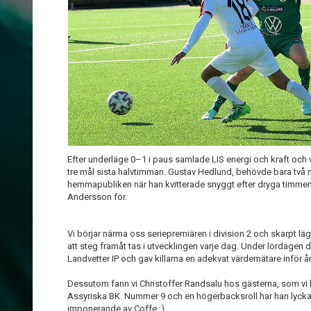
Efter underläge 0–1 i paus samlade LIS energi och kraft och
tre mål sista halvtimman. Gustav Hedlund, behövde bara två mi
hemmapubliken när han kvitterade snyggt efter dryga timmens
Andersson för.
Vi börjar närma oss seriepremiären i division 2 och skarpt lä
att steg framåt tas i utvecklingen varje dag. Under lördagen d
Landvetter IP och gav killarna en adekvat värdemätare inför år
Dessutom fann vi Christoffer Randsalu hos gästerna, som vi 
Assyriska BK. Nummer 9 och en högerbacksroll har han lyckats
imponerande av Coffe :)