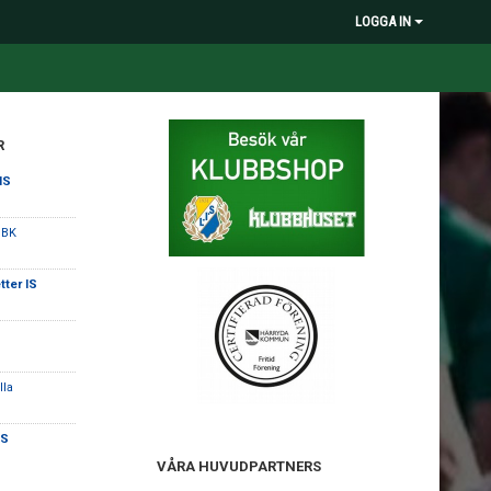
LOGGA IN
R
IS
 BK
tter IS
lla
IS
VÅRA HUVUDPARTNERS