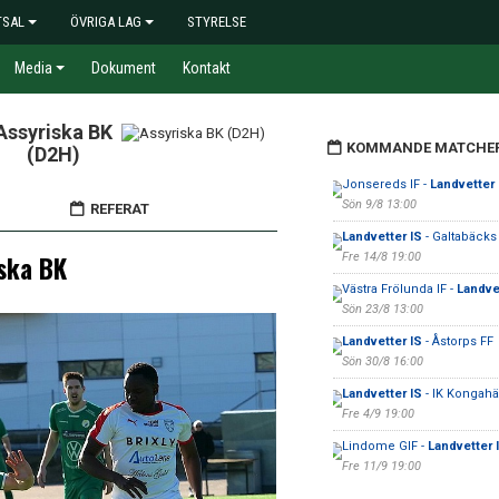
TSAL
ÖVRIGA LAG
STYRELSE
Media
Dokument
Kontakt
Assyriska BK
KOMMANDE MATCHE
(D2H)
Jonsereds IF -
Landvetter 
Sön 9/8 13:00
REFERAT
Landvetter IS
- Galtabäcks
ska BK
Fre 14/8 19:00
Västra Frölunda IF -
Landve
Sön 23/8 13:00
Landvetter IS
- Åstorps FF
Sön 30/8 16:00
Landvetter IS
- IK Kongahä
Fre 4/9 19:00
Lindome GIF -
Landvetter 
Fre 11/9 19:00