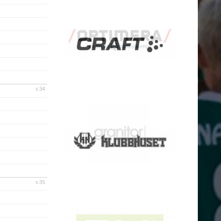
v.34
v.35