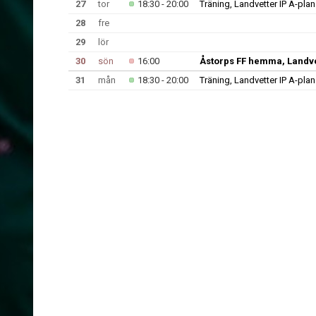
27
tor
18:30 - 20:00
Träning, Landvetter IP A-plan
28
fre
29
lör
30
sön
16:00
Åstorps FF hemma, Landve
31
mån
18:30 - 20:00
Träning, Landvetter IP A-plan