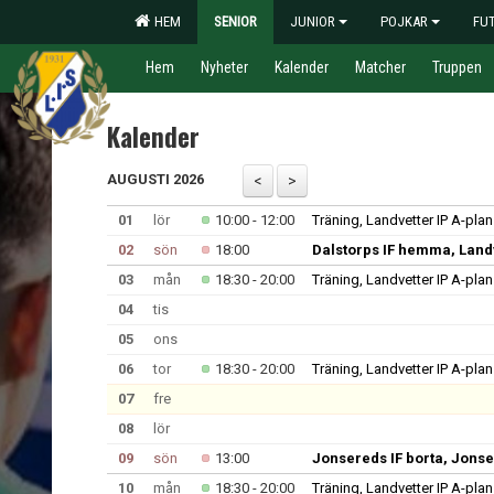
HEM
SENIOR
JUNIOR
POJKAR
FU
Hem
Nyheter
Kalender
Matcher
Truppen
Kalender
AUGUSTI 2026
01
lör
10:00 - 12:00
Träning, Landvetter IP A-plan
02
sön
18:00
Dalstorps IF hemma, Landv
03
mån
18:30 - 20:00
Träning, Landvetter IP A-plan
04
tis
05
ons
06
tor
18:30 - 20:00
Träning, Landvetter IP A-plan
07
fre
08
lör
09
sön
13:00
Jonsereds IF borta, Jonse
10
mån
18:30 - 20:00
Träning, Landvetter IP A-plan