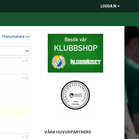
LOGGA IN
Prenumerera >>
v.31
v.32
VÅRA HUVUDPARTNERS
v.33