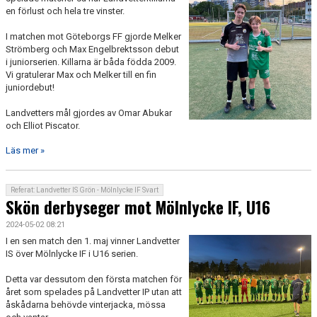
en förlust och hela tre vinster.
I matchen mot Göteborgs FF gjorde Melker
Strömberg och Max Engelbrektsson debut
i juniorserien. Killarna är båda födda 2009.
Vi gratulerar Max och Melker till en fin
juniordebut!
Landvetters mål gjordes av Omar Abukar
och Elliot Piscator.
Läs mer »
Referat: Landvetter IS Grön - Mölnlycke IF Svart
Skön derbyseger mot Mölnlycke IF, U16
2024-05-02 08:21
I en sen match den 1. maj vinner Landvetter
IS över Mölnlycke IF i U16 serien.
Detta var dessutom den första matchen för
året som spelades på Landvetter IP utan att
åskådarna behövde vinterjacka, mössa