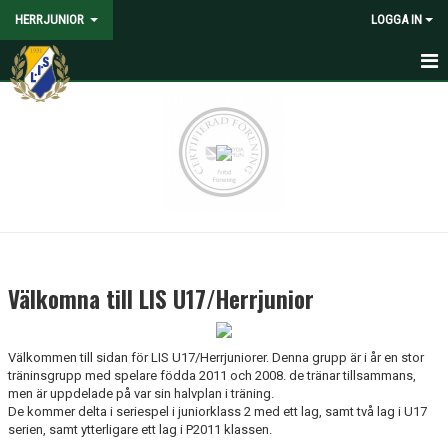
HERRJUNIOR
LOGGA IN
HEM
NYHETER
KALENDER
MATCHER
TRUPPEN
Välkomna till LIS U17/Herrjunior
BILDGALLERI
Välkommen till sidan för LIS U17/Herrjuniorer. Denna grupp är i år en stor
DOKUMENT
träninsgrupp med spelare födda 2011 och 2008. de tränar tillsammans,
men är uppdelade på var sin halvplan i träning.
De kommer delta i seriespel i juniorklass 2 med ett lag, samt två lag i U17
serien, samt ytterligare ett lag i P2011 klassen.