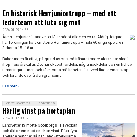
En historisk Herrjuniortrupp – med ett
ledarteam att luta sig mot
2026-01-29 14:58
Årets Herrjunior i Landvetter IS är något alldeles extra. Aldrig tidigare
har föreningen haft en större Herrjuniortrupp – hela 60 unga spelare i
åldrarna 15–18 år.
Bakgrunden är att vi, på grund av brist på tränare i yngre åldrar, har slagit
ihop flera årskullar. Det har skapat fördelar, några nackdelar och en hel del
utmaningar – men också enorma möjligheter till utveckling, gemenskap
och lärande över åldersgränserna.
Läs mer »
Referat: Göteborgs FF - Landvetter IS
Härlig vinst på bortaplan
2024-05-17 09:07
Landvetter IS mötte Göteborgs FF i veckan
och åkte hem med en skön vinst. Efter fyra
spelade matcher så har Landvetterkillarna