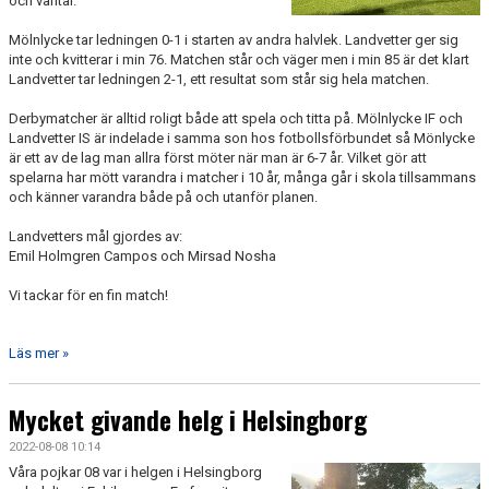
och vantar.
Mölnlycke tar ledningen 0-1 i starten av andra halvlek. Landvetter ger sig
inte och kvitterar i min 76. Matchen står och väger men i min 85 är det klart
Landvetter tar ledningen 2-1, ett resultat som står sig hela matchen.
Derbymatcher är alltid roligt både att spela och titta på. Mölnlycke IF och
Landvetter IS är indelade i samma son hos fotbollsförbundet så Mönlycke
är ett av de lag man allra först möter när man är 6-7 år. Vilket gör att
spelarna har mött varandra i matcher i 10 år, många går i skola tillsammans
och känner varandra både på och utanför planen.
Landvetters mål gjordes av:
Emil Holmgren Campos och Mirsad Nosha
Vi tackar för en fin match!
Läs mer »
Mycket givande helg i Helsingborg
2022-08-08 10:14
Våra pojkar 08 var i helgen i Helsingborg