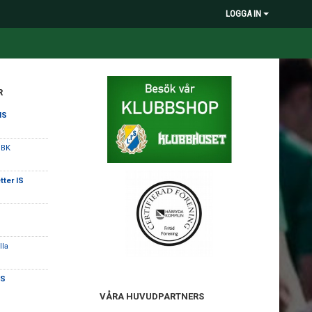
LOGGA IN
R
IS
 BK
tter IS
lla
IS
VÅRA HUVUDPARTNERS