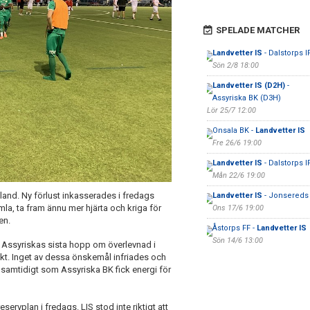
SPELADE MATCHER
Landvetter IS
- Dalstorps I
Sön 2/8 18:00
Landvetter IS (D2H)
-
Assyriska BK (D3H)
Lör 25/7 12:00
Onsala BK -
Landvetter IS
Fre 26/6 19:00
Landvetter IS
- Dalstorps I
Mån 22/6 19:00
taland. Ny förlust inkasserades i fredags
Landvetter IS
- Jonsereds 
mla, ta fram ännu mer hjärta och kriga för
Ons 17/6 19:00
en.
Åstorps FF -
Landvetter IS
Sön 14/6 13:00
a Assyriskas sista hopp om överlevnad i
rakt. Inget av dessa önskemål infriades och
, samtidigt som Assyriska BK fick energi för
rvplan i fredags. LIS stod inte riktigt att