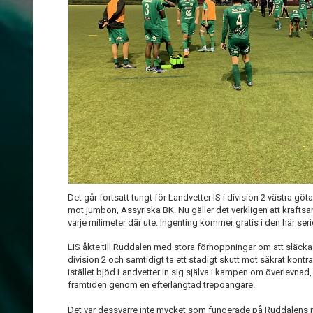
Det går fortsatt tungt för Landvetter IS i division 2 västra gö
mot jumbon, Assyriska BK. Nu gäller det verkligen att kraftsa
varje milimeter där ute. Ingenting kommer gratis i den här seri
LIS åkte till Ruddalen med stora förhoppningar om att släck
division 2 och samtidigt ta ett stadigt skutt mot säkrat kont
istället bjöd Landvetter in sig själva i kampen om överlevnad
framtiden genom en efterlängtad trepoängare.
Det var dessvärre inte mycket som fungerade på Ruddalens rese