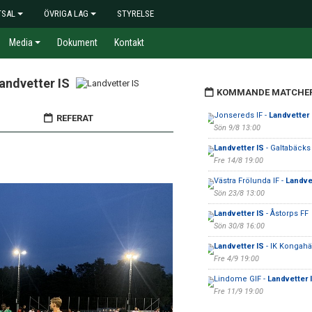
TSAL
ÖVRIGA LAG
STYRELSE
Media
Dokument
Kontakt
andvetter IS
KOMMANDE MATCHE
Jonsereds IF -
Landvetter 
REFERAT
Sön 9/8 13:00
Landvetter IS
- Galtabäcks
Fre 14/8 19:00
Västra Frölunda IF -
Landve
Sön 23/8 13:00
Landvetter IS
- Åstorps FF
Sön 30/8 16:00
Landvetter IS
- IK Kongahä
Fre 4/9 19:00
Lindome GIF -
Landvetter 
Fre 11/9 19:00