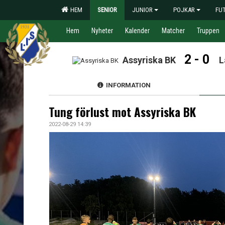
HEM
SENIOR
JUNIOR
POJKAR
FU
Hem
Nyheter
Kalender
Matcher
Truppen
2 - 0
Assyriska BK
L
INFORMATION
Tung förlust mot Assyriska BK
2022-08-29 14:39