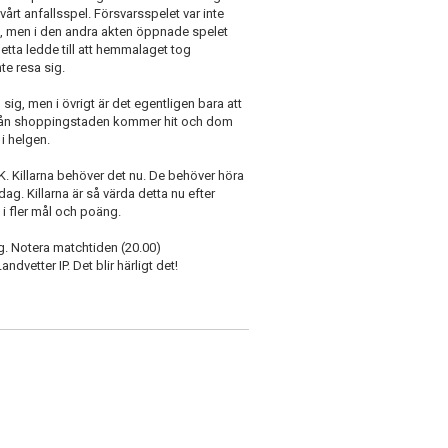
vårt anfallsspel. Försvarsspelet var inte
n, men i den andra akten öppnade spelet
tta ledde till att hemmalaget tog
te resa sig.
ig, men i övrigt är det egentligen bara att
 från shoppingstaden kommer hit och dom
 i helgen.
K. Killarna behöver det nu. De behöver höra
dag. Killarna är så värda detta nu efter
 i fler mål och poäng.
ag. Notera matchtiden (20.00)
dvetter IP. Det blir härligt det!