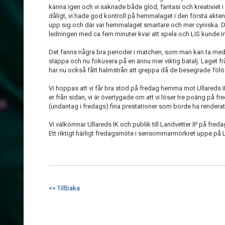
känna igen och vi saknade både glöd, fantasi och kreativiet i 
dåligt, vi hade god kontroll på hemmalaget i den första akte
upp sig och där var hemmalaget smartare och mer cyniska. De
ledningen med ca fem minuter kvar att spela och LIS kunde in
Det fanns några bra perioder i matchen, som man kan ta med s
släppa och nu fokusera på en ännu mer viktig batalj. Laget
har nu också fått halmstrån att greppa då de besegrade Tölö
Vi hoppas att vi får bra stöd på fredag hemma mot Ullareds I
er från sidan, vi är övertygade om att vi löser tre poäng på fre
(undantag i fredags) fina prestationer som borde ha renderat
Vi välkomnar Ullareds IK och publik till Landvetter IP på fred
Ett riktigt härligt fredagsmöte i sensommarmörkret uppe på Lan
<< Tillbaka