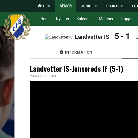
HEM
SENIOR
JUNIOR
POJKAR
FU
Hem
Nyheter
Kalender
Matcher
Truppen
5 - 1
Landvetter IS
INFORMATION
Landvetter IS-Jonsereds IF (5-1)
2024-05-17 09:03