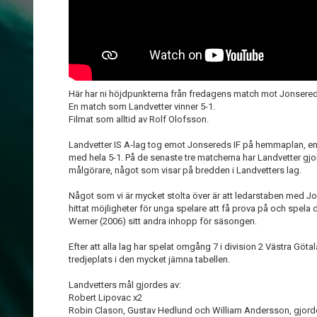
Här har ni höjdpunkterna från fredagens match mot Jonsereds 
En match som Landvetter vinner 5-1.
Filmat som alltid av Rolf Olofsson.
Landvetter IS A-lag tog emot Jonsereds IF på hemmaplan, e
med hela 5-1. På de senaste tre matcherna har Landvetter gjo
målgörare, något som visar på bredden i Landvetters lag.
Något som vi är mycket stolta över är att ledarstaben med J
hittat möjligheter för unga spelare att få prova på och spela 
Werner (2006) sitt andra inhopp för säsongen.
Efter att alla lag har spelat omgång 7 i division 2 Västra Göta
tredjeplats i den mycket jämna tabellen.
Landvetters mål gjordes av:
Robert Lipovac x2
Robin Clason, Gustav Hedlund och William Andersson, gjorde 