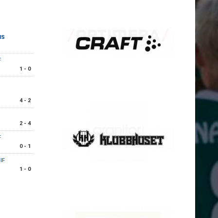
IS
F
1 - 0
4 - 2
2 - 4
F
0 - 1
IF
1 - 0