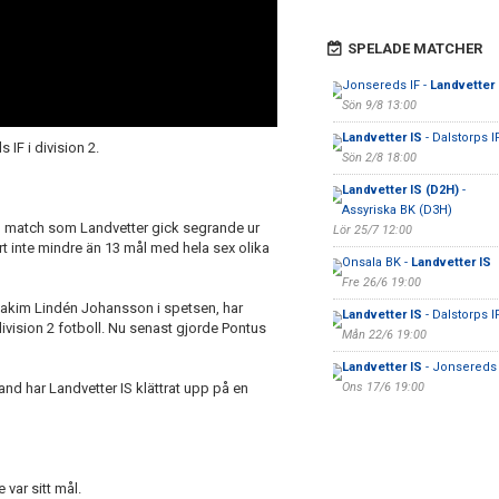
SPELADE MATCHER
Jonsereds IF -
Landvetter 
Sön 9/8 13:00
Landvetter IS
- Dalstorps I
IF i division 2.
Sön 2/8 18:00
Landvetter IS (D2H)
-
Assyriska BK (D3H)
n match som Landvetter gick segrande ur
Lör 25/7 12:00
rt inte mindre än 13 mål med hela sex olika
Onsala BK -
Landvetter IS
Fre 26/6 19:00
oakim Lindén Johansson i spetsen, har
Landvetter IS
- Dalstorps I
division 2 fotboll. Nu senast gjorde Pontus
Mån 22/6 19:00
Landvetter IS
- Jonsereds 
land har Landvetter IS klättrat upp på en
Ons 17/6 19:00
var sitt mål.