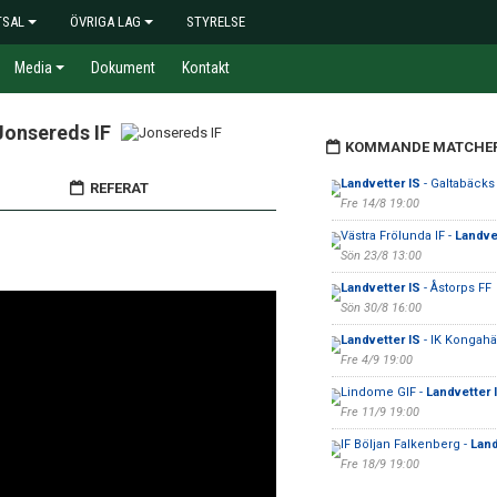
TSAL
ÖVRIGA LAG
STYRELSE
Media
Dokument
Kontakt
Jonsereds IF
KOMMANDE MATCHE
Landvetter IS
- Galtabäcks
REFERAT
Fre 14/8 19:00
Västra Frölunda IF -
Landve
Sön 23/8 13:00
Landvetter IS
- Åstorps FF
Sön 30/8 16:00
Landvetter IS
- IK Kongahä
Fre 4/9 19:00
Lindome GIF -
Landvetter 
Fre 11/9 19:00
IF Böljan Falkenberg -
Land
Fre 18/9 19:00