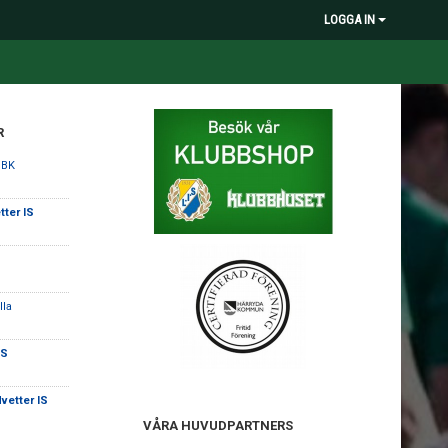
LOGGA IN
R
 BK
tter IS
lla
IS
vetter IS
VÅRA HUVUDPARTNERS