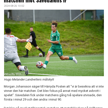
matchen mot Sävedalens IF
2024-08-26 10:02
Hugo Melander Landvetters målskytt
Morgan Johansson säger till Härryda Posten att ”vi är besvikna att vi inte
vinner den här matchen. Det blev fokus på annat med mycket avbrott i
spelet”. Sävedalen fick under matchens gång två spelare utvisade, den
första i minut 29 och den andra i minut 90.