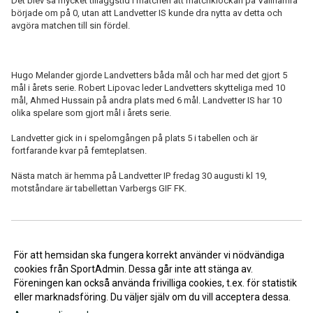
Det blev så mycket tilläggstid i matchen att matchklockan på Vallhamra
började om på 0, utan att Landvetter IS kunde dra nytta av detta och
avgöra matchen till sin fördel.
Hugo Melander gjorde Landvetters båda mål och har med det gjort 5
mål i årets serie. Robert Lipovac leder Landvetters skytteliga med 10
mål, Ahmed Hussain på andra plats med 6 mål. Landvetter IS har 10
olika spelare som gjort mål i årets serie.
Landvetter gick in i spelomgången på plats 5 i tabellen och är
fortfarande kvar på femteplatsen.
Nästa match är hemma på Landvetter IP fredag 30 augusti kl 19,
motståndare är tabellettan Varbergs GIF FK.
<< Tillbaka
För att hemsidan ska fungera korrekt använder vi nödvändiga
cookies från SportAdmin. Dessa går inte att stänga av.
Föreningen kan också använda frivilliga cookies, t.ex. för statistik
eller marknadsföring. Du väljer själv om du vill acceptera dessa.