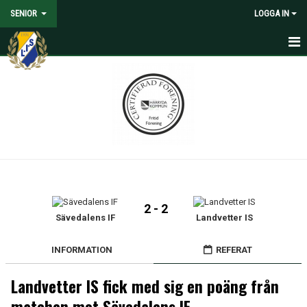
SENIOR
LOGGA IN
HEM
NYHETER
KALENDER
MATCHER
TRUPPEN
2 - 2
MEDIA
Sävedalens IF
Landvetter IS
DOKUMENT
INFORMATION
REFERAT
KONTAKT
Landvetter IS fick med sig en poäng från