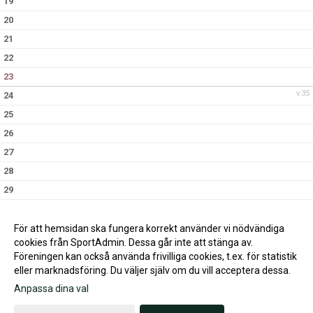
19
20
21
22
23
v.35
24
25
26
27
28
29
30
v.36
31
För att hemsidan ska fungera korrekt använder vi nödvändiga
cookies från SportAdmin. Dessa går inte att stänga av.
Föreningen kan också använda frivilliga cookies, t.ex. för statistik
eller marknadsföring. Du väljer själv om du vill acceptera dessa.
Anpassa dina val
Cookie-inställningar
Gå till Webbversion