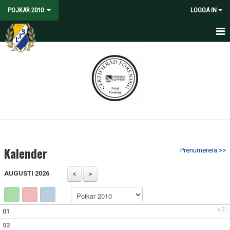
POJKAR 2010
LOGGA IN
HEM
NYHETER
KALENDER
MATCHER
TRUPPEN
Kalender
Prenumerera >>
BILDGALLERI
AUGUSTI 2026
DOKUMENT
KONTAKT
v.31
01
02