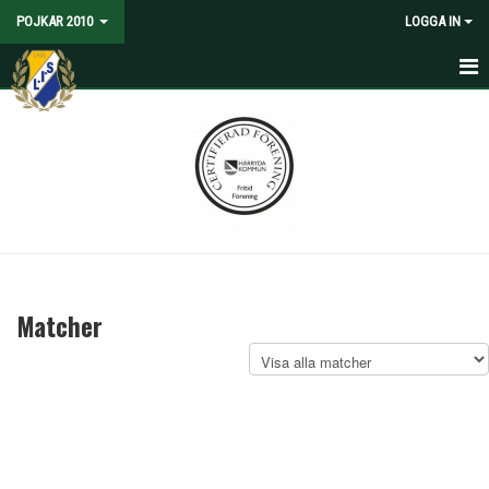
POJKAR 2010
LOGGA IN
HEM
NYHETER
KALENDER
MATCHER
TRUPPEN
Matcher
BILDGALLERI
DOKUMENT
KONTAKT