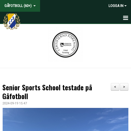
GÅFOTBOLL (60+)
LOGGA IN
HEM
NYHETER
KALENDER
MATCHER
TRUPPEN
Senior Sports School testade på
<
>
BILDGALLERI
Gåfotboll
2024-09-19 15:47
DOKUMENT
KONTAKT