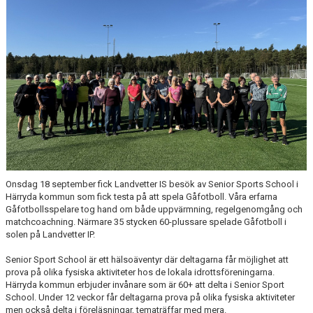
Onsdag 18 september fick Landvetter IS besök av Senior Sports School i
Härryda kommun som fick testa på att spela Gåfotboll. Våra erfarna
Gåfotbollsspelare tog hand om både uppvärmning, regelgenomgång och
matchcoachning. Närmare 35 stycken 60-plussare spelade Gåfotboll i
solen på Landvetter IP.
Senior Sport School är ett hälsoäventyr där deltagarna får möjlighet att
prova på olika fysiska aktiviteter hos de lokala idrottsföreningarna.
Härryda kommun erbjuder invånare som är 60+ att delta i Senior Sport
School. Under 12 veckor får deltagarna prova på olika fysiska aktiviteter
men också delta i föreläsningar, tematräffar med mera.