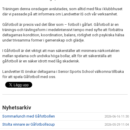
Träningen denna onsdagen avslutades, som alltid med fika i klubbhuset
där vi passade på att informera om Landvetter IS och vår verksamhet.
Gåfotboll är precis vad det låter som – fotboll i gåfart. Gåfotboll är en
tränings-och tävlingsform i medelintensivt tempo med syfte att förbättra
deltagarnas kondition, koordination, balans, rörlighet och psykiska hälsa
under trivsamma former i gemenskap och glädje.
I Gåfotboll är det viktigt att man säkerställer att minimera närkontakten
mellan spelarna och undvika höga bollar, allt för att säkerställa att
gåfotboll är en säker idrott med låg skaderisk.
Landvetter IS önskar deltagarna i Senior Sports School välkomna tillbaka
för att spela Gåfotboll med oss.
Nyhetsarkiv
Sommarlunch med Gåfotbollen
2026-06-16 11:30
Stolta vinnare av Gåfotbollscup
2026-05-29 11:04