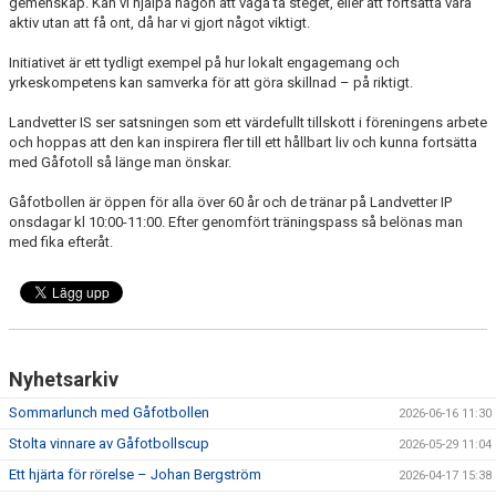
gemenskap. Kan vi hjälpa någon att våga ta steget, eller att fortsätta vara
aktiv utan att få ont, då har vi gjort något viktigt.
Initiativet är ett tydligt exempel på hur lokalt engagemang och
yrkeskompetens kan samverka för att göra skillnad – på riktigt.
Landvetter IS ser satsningen som ett värdefullt tillskott i föreningens arbete
och hoppas att den kan inspirera fler till ett hållbart liv och kunna fortsätta
med Gåfotoll så länge man önskar.
Gåfotbollen är öppen för alla över 60 år och de tränar på Landvetter IP
onsdagar kl 10:00-11:00. Efter genomfört träningspass så belönas man
med fika efteråt.
Nyhetsarkiv
Sommarlunch med Gåfotbollen
2026-06-16 11:30
Stolta vinnare av Gåfotbollscup
2026-05-29 11:04
Ett hjärta för rörelse – Johan Bergström
2026-04-17 15:38