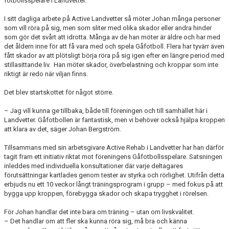
fotbollsspelare i Landvetter.
I sitt dagliga arbete på Active Landvetter så möter Johan många personer
som vill röra på sig, men som sliter med olika skador eller andra hinder
som gör det svårt att idrotta. Många av de han möter är äldre och har med
det åldern inne för att få vara med och spela Gåfotboll. Flera har tyvärr även
fått skador av att plötsligt börja röra på sig igen efter en längre period med
stillasittande liv. Han möter skador, överbelastning och kroppar som inte
riktigt är redo när viljan finns.
Det blev startskottet för något större.
– Jag vill kunna ge tillbaka, både till föreningen och till samhället här i
Landvetter. Gåfotbollen är fantastisk, men vi behöver också hjälpa kroppen
att klara av det, säger Johan Bergström.
Tillsammans med sin arbetsgivare Active Rehab i Landvetter har han därför
tagit fram ett initiativ riktat mot föreningens Gåfotbollsspelare. Satsningen
inleddes med individuella konsultationer där varje deltagares
förutsättningar kartlades genom tester av styrka och rörlighet. Utifrån detta
erbjuds nu ett 10 veckor långt träningsprogram i grupp – med fokus på att
bygga upp kroppen, förebygga skador och skapa trygghet i rörelsen.
För Johan handlar det inte bara om träning – utan om livskvalitet.
– Det handlar om att fler ska kunna röra sig, må bra och känna