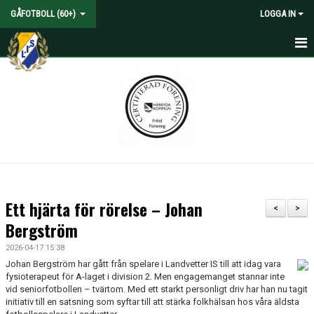
GÅFOTBOLL (60+)
LOGGA IN
HEM
NYHETER
KALENDER
MATCHER
TRUPPEN
Ett hjärta för rörelse – Johan
<
>
BILDGALLERI
Bergström
2026-04-17 15:38
DOKUMENT
Johan Bergström har gått från spelare i Landvetter IS till att idag vara
fysioterapeut för A-laget i division 2. Men engagemanget stannar inte
KONTAKT
vid seniorfotbollen – tvärtom. Med ett starkt personligt driv har han nu tagit
initiativ till en satsning som syftar till att stärka folkhälsan hos våra äldsta