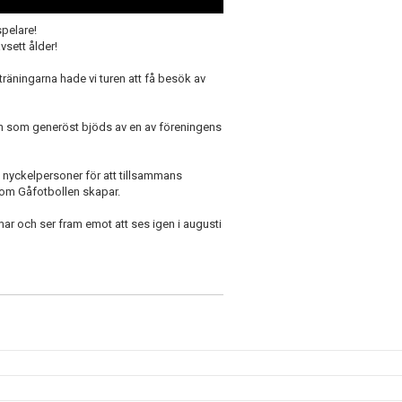
spelare!
vsett ålder!
räningarna hade vi turen att få besök av
h som generöst bjöds av en av föreningens
a nyckelpersoner för att tillsammans
m Gåfotbollen skapar.
mar och ser fram emot att ses igen i augusti