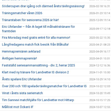
Södercupen drar igång och därmed årets tävlingssäsong!
2026-02-18 16:31
Träningsmatcher våren 2026
2026-01-23 10:14
Tränarstaben för seniorerna 2026 är här!
2025-12-09 19:14
Eric Uhrlander – från A-laget till målvaktstränare för
2025-09-17 12:18
framtiden
Fira Morsdag med gratis entré för alla mammor!
2025-05-22 15:35
Långfredagens match fick besök från Blåkulla!
2025-04-21 08:23
Hemmapremiären avklarad
2025-04-09 16:17
Äntligen hemmapremiär!
2025-04-01 15:01
Fastställd seriesammansättning - div. 2, herrar 2025
2024-12-12 16:36
Klart med ny tränare för Landvetter IS division 2
2024-11-01 15:00
Årets spelare Eric Uhrlander
2024-10-29 14:10
Över 200 och 100 spelade tävlingsmatcher för Landvetter IS
2024-10-22 12:03
Vinst i årets sista seriematch
2024-10-20 19:49
Tim Sannevi matchhjälte för Landvetter mot Hittarp
2024-10-15 17:25
Mållöst mot Öckerö IF
2024-10-07 12:55