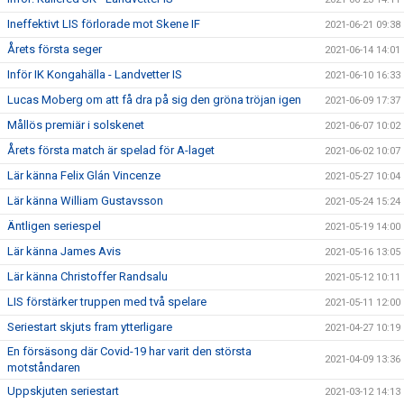
Ineffektivt LIS förlorade mot Skene IF
2021-06-21 09:38
Årets första seger
2021-06-14 14:01
Inför IK Kongahälla - Landvetter IS
2021-06-10 16:33
Lucas Moberg om att få dra på sig den gröna tröjan igen
2021-06-09 17:37
Mållös premiär i solskenet
2021-06-07 10:02
Årets första match är spelad för A-laget
2021-06-02 10:07
Lär känna Felix Glán Vincenze
2021-05-27 10:04
Lär känna William Gustavsson
2021-05-24 15:24
Äntligen seriespel
2021-05-19 14:00
Lär känna James Avis
2021-05-16 13:05
Lär känna Christoffer Randsalu
2021-05-12 10:11
LIS förstärker truppen med två spelare
2021-05-11 12:00
Seriestart skjuts fram ytterligare
2021-04-27 10:19
En försäsong där Covid-19 har varit den största
2021-04-09 13:36
motståndaren
Uppskjuten seriestart
2021-03-12 14:13