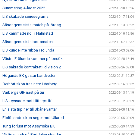
Summering A-laget 2022
2022-10-20 15:16
LIS skakade seriesegrarna
2022-10-17 11:04
Säsongens sista match på lördag
2022-10-13 09:22
LIS kammade noll i Halmstad
2022-10-10 15:56
Säsongens sista bortamatch
2022-10-07 10:37
LIS kunde inte rubba Frölunda
2022-10-03 09:06
Västra Frölunda kommer på besök
2022-09-28 13:49
LIS säkrade kontraktet i division 2
2022-09-26 09:08
Höganäs BK gästar Landvetter
2022-09-21 10:37
Oerhört skön trea nere i Varberg
2022-09-16 08:32
Varbergs GIF näst på tur
2022-09-13 14:19
LIS kryssade mot Hittarps IK
2022-09-12 09:59
En sista trip ner till Skåne väntar
2022-09-08 11:16
Förlösande skön seger mot Ullared
2022-09-05 09:09
Tung förlust mot Assyriska BK
2022-08-29 14:39
Viktig match på Ruddalen stundar
2022-08-25 09:47