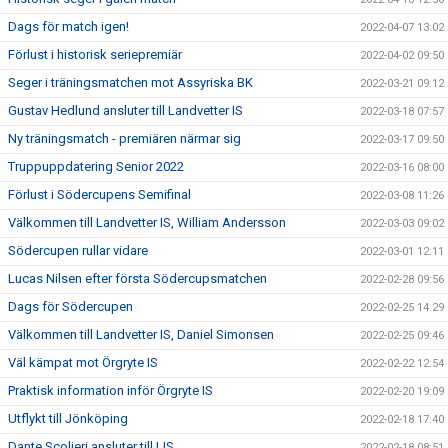
Dags för match igen!
2022-04-07 13:02
Förlust i historisk seriepremiär
2022-04-02 09:50
Seger i träningsmatchen mot Assyriska BK
2022-03-21 09:12
Gustav Hedlund ansluter till Landvetter IS
2022-03-18 07:57
Ny träningsmatch - premiären närmar sig
2022-03-17 09:50
Truppuppdatering Senior 2022
2022-03-16 08:00
Förlust i Södercupens Semifinal
2022-03-08 11:26
Välkommen till Landvetter IS, William Andersson
2022-03-03 09:02
Södercupen rullar vidare
2022-03-01 12:11
Lucas Nilsen efter första Södercupsmatchen
2022-02-28 09:56
Dags för Södercupen
2022-02-25 14:29
Välkommen till Landvetter IS, Daniel Simonsen
2022-02-25 09:46
Väl kämpat mot Örgryte IS
2022-02-22 12:54
Praktisk information inför Örgryte IS
2022-02-20 19:09
Utflykt till Jönköping
2022-02-18 17:40
Dante Scolieri ansluter till LIS
2022-02-18 08:51