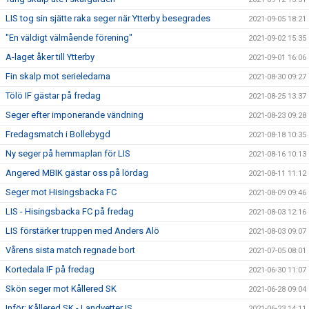
LIS tog sin sjätte raka seger när Ytterby besegrades
2021-09-05 18:21
"En väldigt välmående förening"
2021-09-02 15:35
A-laget åker till Ytterby
2021-09-01 16:06
Fin skalp mot serieledarna
2021-08-30 09:27
Tölö IF gästar på fredag
2021-08-25 13:37
Seger efter imponerande vändning
2021-08-23 09:28
Fredagsmatch i Bollebygd
2021-08-18 10:35
Ny seger på hemmaplan för LIS
2021-08-16 10:13
Angered MBIK gästar oss på lördag
2021-08-11 11:12
Seger mot Hisingsbacka FC
2021-08-09 09:46
LIS - Hisingsbacka FC på fredag
2021-08-03 12:16
LIS förstärker truppen med Anders Alö
2021-08-03 09:07
Vårens sista match regnade bort
2021-07-05 08:01
Kortedala IF på fredag
2021-06-30 11:07
Skön seger mot Kållered SK
2021-06-28 09:04
Inför: Kållered SK - Landvetter IS
2021-06-23 14:11