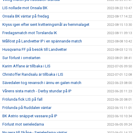
LIS nollade mot Onsala BK
2022-08-22 10:47
Onsala BK väntar på fredag
2022-08-17 14:22
Kryss igen efter sent kvitteringsmål av hemmalaget
2022-08-15 13:30
Fredagsmatch mot Torslanda IK
2022-08-11 09:13
Mållöst på Landvetter IP i en spännande match
2022-08-08 10:42
Husqvarna FF på besök till Landvetter
2022-08-03 12:15
Sur förlust i omstarten
2022-08-01 08:41
Karim Affane är tillbaka i LIS
2022-07-05 09:50
Christoffer Randsalu är tillbaka i LIS
2022-07-01 12:08
Sävedalen tog revansch i ännu en galen match
2022-06-23 08:00
Vårens sista match - Derby stundar på IP
2022-06-20 11:23
Frölunda fick LIS på fall
2022-06-20 08:01
Frölunda på Ruddalen väntar
2022-06-15 11:01
BK Astrio snäppet vassare på IP
2022-06-10 10:34
Förlust mot serieledarna
2022-06-05 09:24
Ny resa till Skåne - Serieledarna väntar
2022-06-01 14:22