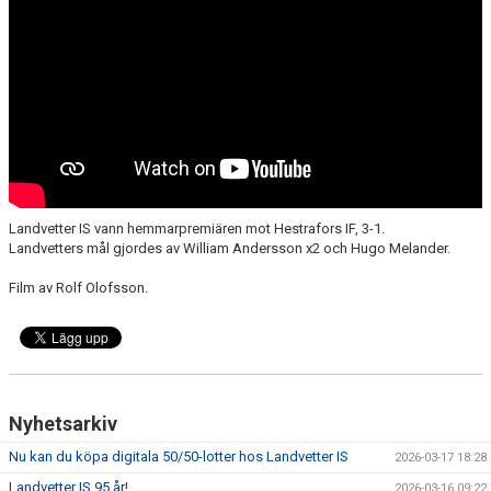
Landvetter IS vann hemmarpremiären mot Hestrafors IF, 3-1.
Landvetters mål gjordes av William Andersson x2 och Hugo Melander.
Film av Rolf Olofsson.
Nyhetsarkiv
Nu kan du köpa digitala 50/50-lotter hos Landvetter IS
2026-03-17 18:28
Landvetter IS 95 år!
2026-03-16 09:22