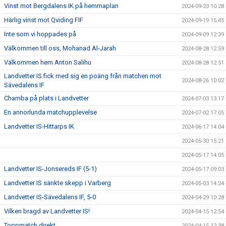
Vinst mot Bergdalens IK på hemmaplan
2024-09-23 10:28
Härlig vinst mot Qviding FIF
2024-09-19 15:45
Inte som vi hoppades på
2024-09-09 12:39
Välkommen till oss, Mohanad Al-Jarah
2024-08-28 12:59
Välkommen hem Anton Salihu
2024-08-28 12:51
Landvetter IS fick med sig en poäng från matchen mot
2024-08-26 10:02
Sävedalens IF
Chamba på plats i Landvetter
2024-07-03 13:17
En annorlunda matchupplevelse
2024-07-02 17:05
Landvetter IS-Hittarps IK
2024-06-17 14:04
2024-05-30 15:21
2024-05-17 14:05
Landvetter IS-Jonsereds IF (5-1)
2024-05-17 09:03
Landvetter IS sänkte skepp i Varberg
2024-05-03 14:24
Landvetter IS-Sävedalens IF, 5-0
2024-04-29 10:28
Vilken bragd av Landvetter IS!
2024-04-15 12:54
Toppmatch direkt
2024-04-15 12:38