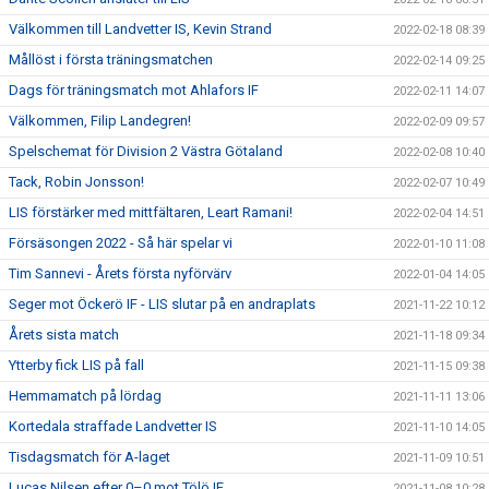
Välkommen till Landvetter IS, Kevin Strand
2022-02-18 08:39
Mållöst i första träningsmatchen
2022-02-14 09:25
Dags för träningsmatch mot Ahlafors IF
2022-02-11 14:07
Välkommen, Filip Landegren!
2022-02-09 09:57
Spelschemat för Division 2 Västra Götaland
2022-02-08 10:40
Tack, Robin Jonsson!
2022-02-07 10:49
LIS förstärker med mittfältaren, Leart Ramani!
2022-02-04 14:51
Försäsongen 2022 - Så här spelar vi
2022-01-10 11:08
Tim Sannevi - Årets första nyförvärv
2022-01-04 14:05
Seger mot Öckerö IF - LIS slutar på en andraplats
2021-11-22 10:12
Årets sista match
2021-11-18 09:34
Ytterby fick LIS på fall
2021-11-15 09:38
Hemmamatch på lördag
2021-11-11 13:06
Kortedala straffade Landvetter IS
2021-11-10 14:05
Tisdagsmatch för A-laget
2021-11-09 10:51
Lucas Nilsen efter 0–0 mot Tölö IF
2021-11-08 10:28