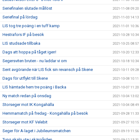
Seriefinalen slutade mållöst
2021-11-08 09:20
Seriefinal på lördag
2021-11-03 14:13
LIS tog tre poäng i en tuff kamp
2021-11-01 10:36
Hestrafors IF på besök
2021-10-28 10:34
LIS studsade tillbaka
2021-10-25 08:57
Dags att hoppa på tåget igen!
2021-10-20 12:33
Segersviten bruten - nu laddar vi om
2021-10-18 10:34
Sent avgörande när LIS fick sin revansch på Skene
2021-10-11 09:28
Dags för utflykt till Skene
2021-10-08 10:11
LIS hämtade hem tre poäng i Backa
2021-10-07 11:20
Ny match redan på onsdag
2021-10-04 13:02
Storseger mot IK Kongahälla
2021-10-04 08:49
Hemmamatch på fredag - Kongahälla på besök
2021-09-28 11:33
Storseger mot KF Velebit
2021-09-27 10:15
Seger för A-laget i Jubileumsmatchen
2021-09-19 11:56
Tung skalp ute i skärgården
2021-09-12 13:31