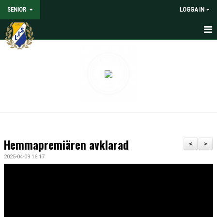
SENIOR
LOGGA IN
HEM
NYHETER
KALENDER
MATCHER
TRUPPEN
Hemmapremiären avklarad
<
>
MEDIA
2025-04-09 16:17
DOKUMENT
KONTAKT