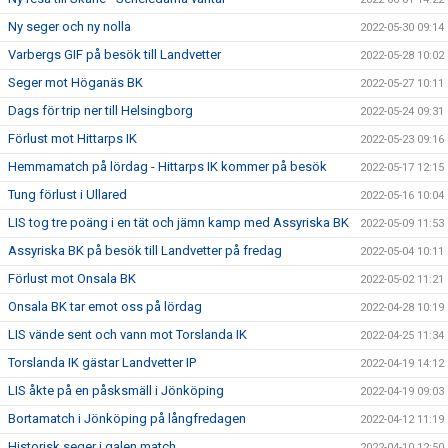
Ny seger och ny nolla
2022-05-30 09:14
Varbergs GIF på besök till Landvetter
2022-05-28 10:02
Seger mot Höganäs BK
2022-05-27 10:11
Dags för trip ner till Helsingborg
2022-05-24 09:31
Förlust mot Hittarps IK
2022-05-23 09:16
Hemmamatch på lördag - Hittarps IK kommer på besök
2022-05-17 12:15
Tung förlust i Ullared
2022-05-16 10:04
LIS tog tre poäng i en tät och jämn kamp med Assyriska BK
2022-05-09 11:53
Assyriska BK på besök till Landvetter på fredag
2022-05-04 10:11
Förlust mot Onsala BK
2022-05-02 11:21
Onsala BK tar emot oss på lördag
2022-04-28 10:19
LIS vände sent och vann mot Torslanda IK
2022-04-25 11:34
Torslanda IK gästar Landvetter IP
2022-04-19 14:12
LIS åkte på en påsksmäll i Jönköping
2022-04-19 09:03
Bortamatch i Jönköping på långfredagen
2022-04-12 11:19
Historisk seger i galen match
2022-04-10 12:50