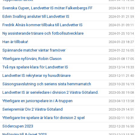
Svenska Cupen, Landvetter IS möter Falkenbergs FF
2024-04-10 11:03
Edvin Svalling ansluter till Landvetter IS
2024-01-31 21:59
Fredrik Alnäs kommer tillbaka till Landvetter IS
2024-01-31 09:11
Ny assisterande tränare och fotbollsutvecklare
2024-01-25 10:14
Han är tillbaka!
2024-01-23 18:27
Spännande matcher väntar framöver
2024-01-22 16:05
Ytterligare nyförvärv, Robin Clason
2024-01-08 17:05
Två nya spelare klara för Landvetter IS
2023-12-14 19:33
Landvetter IS rekryterar ny huvudtränare
2023-12-11 21:40
Säsongsavslutning och seriens sista hemmamatch
2023-10-20 16:19
Landvetter IS är serieledare i division 2 Västra Götaland.
2023-05-30 19:08
Ytterligare en juniorspelare in i A-truppen
2023-04-13 13:58
Seriepremiär Div 2 Västra Götaland
2023-03-29 14:51
Ytterligare tre spelare är klara för division 2 spel
2023-02-11 10:31
Södercupen 2023
2022-12-20 16:50
Nyförvärv till A-laget 2023
2022-12-13 15:30