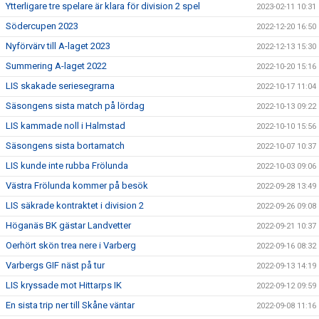
Ytterligare tre spelare är klara för division 2 spel
2023-02-11 10:31
Södercupen 2023
2022-12-20 16:50
Nyförvärv till A-laget 2023
2022-12-13 15:30
Summering A-laget 2022
2022-10-20 15:16
LIS skakade seriesegrarna
2022-10-17 11:04
Säsongens sista match på lördag
2022-10-13 09:22
LIS kammade noll i Halmstad
2022-10-10 15:56
Säsongens sista bortamatch
2022-10-07 10:37
LIS kunde inte rubba Frölunda
2022-10-03 09:06
Västra Frölunda kommer på besök
2022-09-28 13:49
LIS säkrade kontraktet i division 2
2022-09-26 09:08
Höganäs BK gästar Landvetter
2022-09-21 10:37
Oerhört skön trea nere i Varberg
2022-09-16 08:32
Varbergs GIF näst på tur
2022-09-13 14:19
LIS kryssade mot Hittarps IK
2022-09-12 09:59
En sista trip ner till Skåne väntar
2022-09-08 11:16