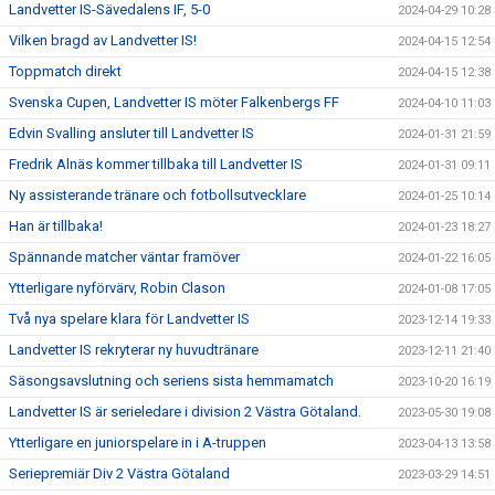
Landvetter IS-Sävedalens IF, 5-0
2024-04-29 10:28
Vilken bragd av Landvetter IS!
2024-04-15 12:54
Toppmatch direkt
2024-04-15 12:38
Svenska Cupen, Landvetter IS möter Falkenbergs FF
2024-04-10 11:03
Edvin Svalling ansluter till Landvetter IS
2024-01-31 21:59
Fredrik Alnäs kommer tillbaka till Landvetter IS
2024-01-31 09:11
Ny assisterande tränare och fotbollsutvecklare
2024-01-25 10:14
Han är tillbaka!
2024-01-23 18:27
Spännande matcher väntar framöver
2024-01-22 16:05
Ytterligare nyförvärv, Robin Clason
2024-01-08 17:05
Två nya spelare klara för Landvetter IS
2023-12-14 19:33
Landvetter IS rekryterar ny huvudtränare
2023-12-11 21:40
Säsongsavslutning och seriens sista hemmamatch
2023-10-20 16:19
Landvetter IS är serieledare i division 2 Västra Götaland.
2023-05-30 19:08
Ytterligare en juniorspelare in i A-truppen
2023-04-13 13:58
Seriepremiär Div 2 Västra Götaland
2023-03-29 14:51