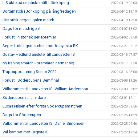
LIS åkte på en påsksmäll i Jönköping
2022-04-19 09:03
Bortamatch i Jönköping på långfredagen
2022-04-12 11:19
Historisk seger i galen match
2022-04-10 12:50
Dags för match igen!
2022-04-07 13:02
Förlust i historisk seriepremiär
2022-04-02 09:50
Seger i träningsmatchen mot Assyriska BK
2022-03-21 09:12
Gustav Hedlund ansluter till Landvetter IS
2022-03-18 07:57
Ny träningsmatch - premiären närmar sig
2022-03-17 09:50
Truppuppdatering Senior 2022
2022-03-16 08:00
Förlust i Södercupens Semifinal
2022-03-08 11:26
Välkommen till Landvetter IS, William Andersson
2022-03-03 09:02
Södercupen rullar vidare
2022-03-01 12:11
Lucas Nilsen efter första Södercupsmatchen
2022-02-28 09:56
Dags för Södercupen
2022-02-25 14:29
Välkommen till Landvetter IS, Daniel Simonsen
2022-02-25 09:46
Väl kämpat mot Örgryte IS
2022-02-22 12:54