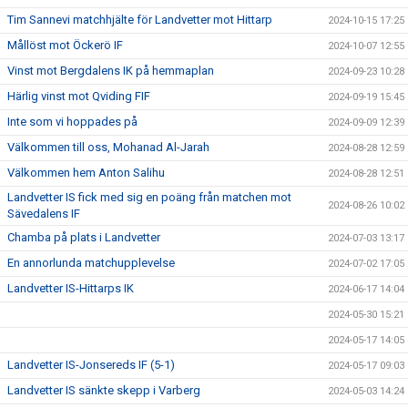
Tim Sannevi matchhjälte för Landvetter mot Hittarp
2024-10-15 17:25
Mållöst mot Öckerö IF
2024-10-07 12:55
Vinst mot Bergdalens IK på hemmaplan
2024-09-23 10:28
Härlig vinst mot Qviding FIF
2024-09-19 15:45
Inte som vi hoppades på
2024-09-09 12:39
Välkommen till oss, Mohanad Al-Jarah
2024-08-28 12:59
Välkommen hem Anton Salihu
2024-08-28 12:51
Landvetter IS fick med sig en poäng från matchen mot
2024-08-26 10:02
Sävedalens IF
Chamba på plats i Landvetter
2024-07-03 13:17
En annorlunda matchupplevelse
2024-07-02 17:05
Landvetter IS-Hittarps IK
2024-06-17 14:04
2024-05-30 15:21
2024-05-17 14:05
Landvetter IS-Jonsereds IF (5-1)
2024-05-17 09:03
Landvetter IS sänkte skepp i Varberg
2024-05-03 14:24