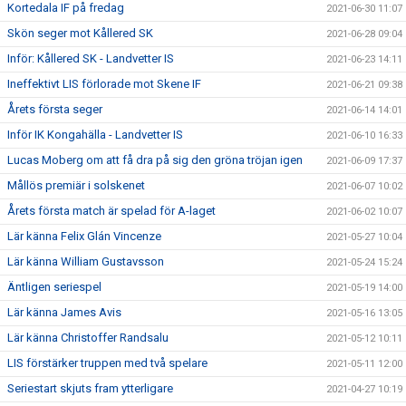
Kortedala IF på fredag
2021-06-30 11:07
Skön seger mot Kållered SK
2021-06-28 09:04
Inför: Kållered SK - Landvetter IS
2021-06-23 14:11
Ineffektivt LIS förlorade mot Skene IF
2021-06-21 09:38
Årets första seger
2021-06-14 14:01
Inför IK Kongahälla - Landvetter IS
2021-06-10 16:33
Lucas Moberg om att få dra på sig den gröna tröjan igen
2021-06-09 17:37
Mållös premiär i solskenet
2021-06-07 10:02
Årets första match är spelad för A-laget
2021-06-02 10:07
Lär känna Felix Glán Vincenze
2021-05-27 10:04
Lär känna William Gustavsson
2021-05-24 15:24
Äntligen seriespel
2021-05-19 14:00
Lär känna James Avis
2021-05-16 13:05
Lär känna Christoffer Randsalu
2021-05-12 10:11
LIS förstärker truppen med två spelare
2021-05-11 12:00
Seriestart skjuts fram ytterligare
2021-04-27 10:19