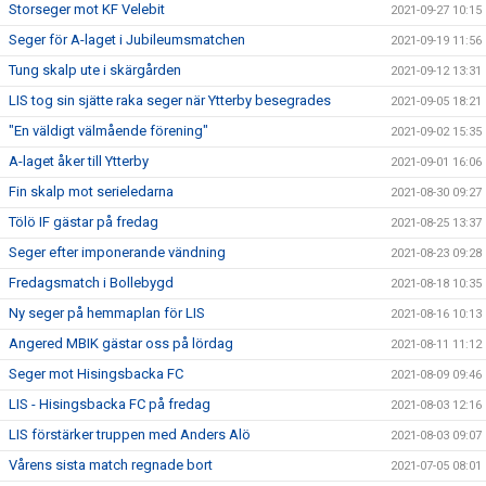
Storseger mot KF Velebit
2021-09-27 10:15
Seger för A-laget i Jubileumsmatchen
2021-09-19 11:56
Tung skalp ute i skärgården
2021-09-12 13:31
LIS tog sin sjätte raka seger när Ytterby besegrades
2021-09-05 18:21
"En väldigt välmående förening"
2021-09-02 15:35
A-laget åker till Ytterby
2021-09-01 16:06
Fin skalp mot serieledarna
2021-08-30 09:27
Tölö IF gästar på fredag
2021-08-25 13:37
Seger efter imponerande vändning
2021-08-23 09:28
Fredagsmatch i Bollebygd
2021-08-18 10:35
Ny seger på hemmaplan för LIS
2021-08-16 10:13
Angered MBIK gästar oss på lördag
2021-08-11 11:12
Seger mot Hisingsbacka FC
2021-08-09 09:46
LIS - Hisingsbacka FC på fredag
2021-08-03 12:16
LIS förstärker truppen med Anders Alö
2021-08-03 09:07
Vårens sista match regnade bort
2021-07-05 08:01