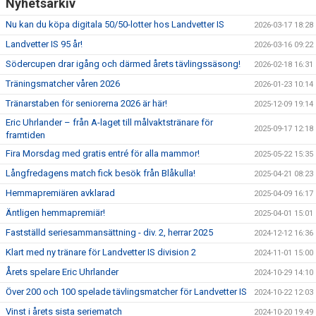
Nyhetsarkiv
Nu kan du köpa digitala 50/50-lotter hos Landvetter IS
2026-03-17 18:28
Landvetter IS 95 år!
2026-03-16 09:22
Södercupen drar igång och därmed årets tävlingssäsong!
2026-02-18 16:31
Träningsmatcher våren 2026
2026-01-23 10:14
Tränarstaben för seniorerna 2026 är här!
2025-12-09 19:14
Eric Uhrlander – från A-laget till målvaktstränare för
2025-09-17 12:18
framtiden
Fira Morsdag med gratis entré för alla mammor!
2025-05-22 15:35
Långfredagens match fick besök från Blåkulla!
2025-04-21 08:23
Hemmapremiären avklarad
2025-04-09 16:17
Äntligen hemmapremiär!
2025-04-01 15:01
Fastställd seriesammansättning - div. 2, herrar 2025
2024-12-12 16:36
Klart med ny tränare för Landvetter IS division 2
2024-11-01 15:00
Årets spelare Eric Uhrlander
2024-10-29 14:10
Över 200 och 100 spelade tävlingsmatcher för Landvetter IS
2024-10-22 12:03
Vinst i årets sista seriematch
2024-10-20 19:49