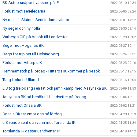
BK Astrio snäppet vassare på IP
2022-06-10 10:34
Förlust mot serieledarna
2022-06-05 09:24
Ny resa till Skåne - Serieledarna väntar
2022-06-01 14:22
Ny seger och ny nolla
2022-05-30 09:14
Varbergs GIF på besök till Landvetter
2022-05-28 10:02
Seger mot Höganäs BK
2022-05-27 10:11
Dags för trip ner till Helsingborg
2022-05-24 09:31
Förlust mot Hittarps IK
2022-05-23 09:16
Hemmamatch på lördag - Hittarps IK kommer på besök
2022-05-17 12:15
Tung förlust i Ullared
2022-05-16 10:04
LIS tog tre poäng i en tät och jämn kamp med Assyriska BK
2022-05-09 11:53
Assyriska BK på besök till Landvetter på fredag
2022-05-04 10:11
Förlust mot Onsala BK
2022-05-02 11:21
Onsala BK tar emot oss på lördag
2022-04-28 10:19
LIS vände sent och vann mot Torslanda IK
2022-04-25 11:34
Torslanda IK gästar Landvetter IP
2022-04-19 14:12