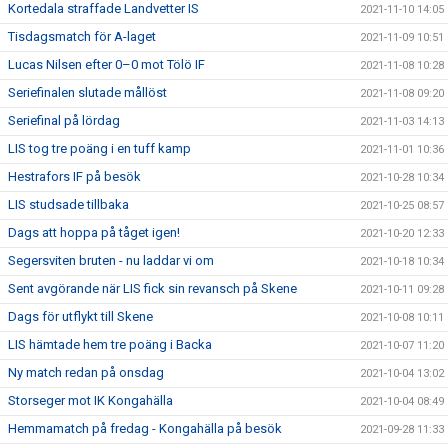
Kortedala straffade Landvetter IS
2021-11-10 14:05
Tisdagsmatch för A-laget
2021-11-09 10:51
Lucas Nilsen efter 0–0 mot Tölö IF
2021-11-08 10:28
Seriefinalen slutade mållöst
2021-11-08 09:20
Seriefinal på lördag
2021-11-03 14:13
LIS tog tre poäng i en tuff kamp
2021-11-01 10:36
Hestrafors IF på besök
2021-10-28 10:34
LIS studsade tillbaka
2021-10-25 08:57
Dags att hoppa på tåget igen!
2021-10-20 12:33
Segersviten bruten - nu laddar vi om
2021-10-18 10:34
Sent avgörande när LIS fick sin revansch på Skene
2021-10-11 09:28
Dags för utflykt till Skene
2021-10-08 10:11
LIS hämtade hem tre poäng i Backa
2021-10-07 11:20
Ny match redan på onsdag
2021-10-04 13:02
Storseger mot IK Kongahälla
2021-10-04 08:49
Hemmamatch på fredag - Kongahälla på besök
2021-09-28 11:33