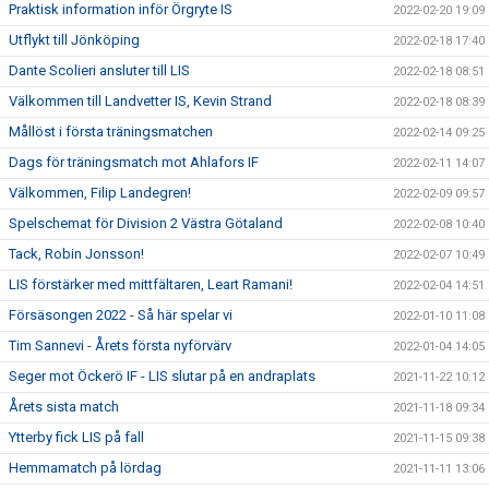
Praktisk information inför Örgryte IS
2022-02-20 19:09
Utflykt till Jönköping
2022-02-18 17:40
Dante Scolieri ansluter till LIS
2022-02-18 08:51
Välkommen till Landvetter IS, Kevin Strand
2022-02-18 08:39
Mållöst i första träningsmatchen
2022-02-14 09:25
Dags för träningsmatch mot Ahlafors IF
2022-02-11 14:07
Välkommen, Filip Landegren!
2022-02-09 09:57
Spelschemat för Division 2 Västra Götaland
2022-02-08 10:40
Tack, Robin Jonsson!
2022-02-07 10:49
LIS förstärker med mittfältaren, Leart Ramani!
2022-02-04 14:51
Försäsongen 2022 - Så här spelar vi
2022-01-10 11:08
Tim Sannevi - Årets första nyförvärv
2022-01-04 14:05
Seger mot Öckerö IF - LIS slutar på en andraplats
2021-11-22 10:12
Årets sista match
2021-11-18 09:34
Ytterby fick LIS på fall
2021-11-15 09:38
Hemmamatch på lördag
2021-11-11 13:06