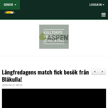
SENIOR
LOGGA IN
HEM
NYHETER
KALENDER
MATCHER
TRUPPEN
Långfredagens match fick besök från
<
>
MEDIA
Blåkulla!
2025-04-21 08:23
DOKUMENT
KONTAKT