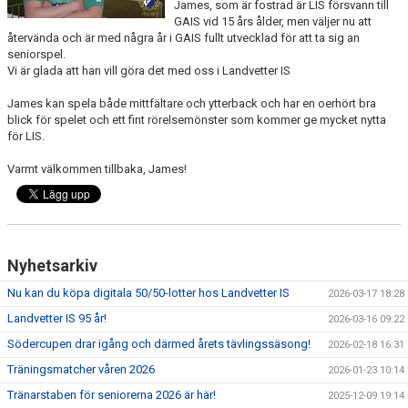
James, som är fostrad är LIS försvann till
GAIS vid 15 års ålder, men väljer nu att
återvända och är med några år i GAIS fullt utvecklad för att ta sig an
seniorspel.
Vi är glada att han vill göra det med oss i Landvetter IS
James kan spela både mittfältare och ytterback och har en oerhört bra
blick för spelet och ett fint rörelsemönster som kommer ge mycket nytta
för LIS.
Varmt välkommen tillbaka, James!
Nyhetsarkiv
Nu kan du köpa digitala 50/50-lotter hos Landvetter IS
2026-03-17 18:28
Landvetter IS 95 år!
2026-03-16 09:22
Södercupen drar igång och därmed årets tävlingssäsong!
2026-02-18 16:31
Träningsmatcher våren 2026
2026-01-23 10:14
Tränarstaben för seniorerna 2026 är här!
2025-12-09 19:14