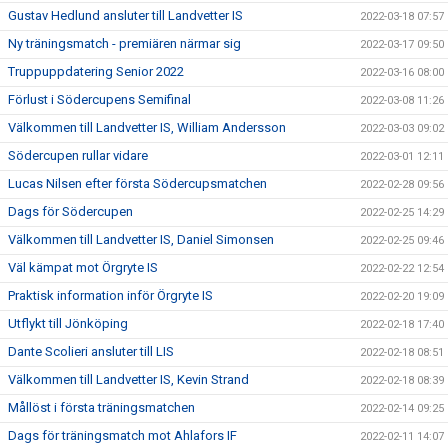
Gustav Hedlund ansluter till Landvetter IS
2022-03-18 07:57
Ny träningsmatch - premiären närmar sig
2022-03-17 09:50
Truppuppdatering Senior 2022
2022-03-16 08:00
Förlust i Södercupens Semifinal
2022-03-08 11:26
Välkommen till Landvetter IS, William Andersson
2022-03-03 09:02
Södercupen rullar vidare
2022-03-01 12:11
Lucas Nilsen efter första Södercupsmatchen
2022-02-28 09:56
Dags för Södercupen
2022-02-25 14:29
Välkommen till Landvetter IS, Daniel Simonsen
2022-02-25 09:46
Väl kämpat mot Örgryte IS
2022-02-22 12:54
Praktisk information inför Örgryte IS
2022-02-20 19:09
Utflykt till Jönköping
2022-02-18 17:40
Dante Scolieri ansluter till LIS
2022-02-18 08:51
Välkommen till Landvetter IS, Kevin Strand
2022-02-18 08:39
Mållöst i första träningsmatchen
2022-02-14 09:25
Dags för träningsmatch mot Ahlafors IF
2022-02-11 14:07