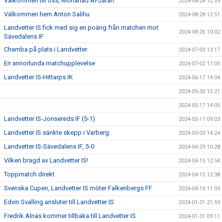
Välkommen till oss, Mohanad Al-Jarah
2024-08-28 12:59
Välkommen hem Anton Salihu
2024-08-28 12:51
Landvetter IS fick med sig en poäng från matchen mot
2024-08-26 10:02
Sävedalens IF
Chamba på plats i Landvetter
2024-07-03 13:17
En annorlunda matchupplevelse
2024-07-02 17:05
Landvetter IS-Hittarps IK
2024-06-17 14:04
2024-05-30 15:21
2024-05-17 14:05
Landvetter IS-Jonsereds IF (5-1)
2024-05-17 09:03
Landvetter IS sänkte skepp i Varberg
2024-05-03 14:24
Landvetter IS-Sävedalens IF, 5-0
2024-04-29 10:28
Vilken bragd av Landvetter IS!
2024-04-15 12:54
Toppmatch direkt
2024-04-15 12:38
Svenska Cupen, Landvetter IS möter Falkenbergs FF
2024-04-10 11:03
Edvin Svalling ansluter till Landvetter IS
2024-01-31 21:59
Fredrik Alnäs kommer tillbaka till Landvetter IS
2024-01-31 09:11