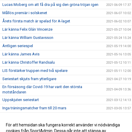
Lucas Moberg om att få dra på sig den gröna tröjan igen
2021-06-09 17:37
Mållös premiär i solskenet
2021-06-07 10:02
Årets första match är spelad för A-laget
2021-06-02 10:07
Lär känna Felix Glán Vincenze
2021-05-27 10:04
Lär känna William Gustavsson
2021-05-24 15:24
Äntligen seriespel
2021-05-19 14:00
Lär känna James Avis
2021-05-16 13:05
Lär känna Christoffer Randsalu
2021-05-12 10:11
LIS förstärker truppen med två spelare
2021-05-11 12:00
Seriestart skjuts fram ytterligare
2021-04-27 10:19
En försäsong där Covid-19 har varit den största
2021-04-09 13:36
motståndaren
Uppskjuten seriestart
2021-03-12 14:13
Inga träningsmatcher fram till 20 mars
2021-03-05 13:57
Södercupen ställs in
2021-02-23 10:03
Välkommen hem, James!
För att hemsidan ska fungera korrekt använder vi nödvändiga
2021-02-08 17:20
cookies från SportAdmin. Dessa går inte att stänga av.