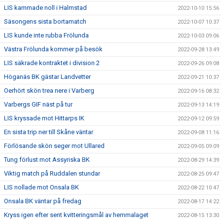
LIS kammade noll i Halmstad
2022-10-10 15:56
Säsongens sista bortamatch
2022-10-07 10:37
LIS kunde inte rubba Frölunda
2022-10-03 09:06
Västra Frölunda kommer på besök
2022-09-28 13:49
LIS säkrade kontraktet i division 2
2022-09-26 09:08
Höganäs BK gästar Landvetter
2022-09-21 10:37
Oerhört skön trea nere i Varberg
2022-09-16 08:32
Varbergs GIF näst på tur
2022-09-13 14:19
LIS kryssade mot Hittarps IK
2022-09-12 09:59
En sista trip ner till Skåne väntar
2022-09-08 11:16
Förlösande skön seger mot Ullared
2022-09-05 09:09
Tung förlust mot Assyriska BK
2022-08-29 14:39
Viktig match på Ruddalen stundar
2022-08-25 09:47
LIS nollade mot Onsala BK
2022-08-22 10:47
Onsala BK väntar på fredag
2022-08-17 14:22
Kryss igen efter sent kvitteringsmål av hemmalaget
2022-08-15 13:30