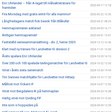
Eric Uhrlander – från A-laget till målvaktstränare för
2025-09-17 12:18
framtiden
Fira Morsdag med gratis entré för alla mammor!
2025-05-22 15:35
Långfredagens match fick besök från Blåkulla!
2025-04-21 08:23
Hemmapremiären avklarad
2025-04-09 16:17
Äntligen hemmapremiär!
2025-04-01 15:01
Fastställd seriesammansättning - div. 2, herrar 2025
2024-12-12 16:36
Klart med ny tränare för Landvetter IS division 2
2024-11-01 15:00
Årets spelare Eric Uhrlander
2024-10-29 14:10
Över 200 och 100 spelade tävlingsmatcher för Landvetter IS
2024-10-22 12:03
Vinst i årets sista seriematch
2024-10-20 19:49
Tim Sannevi matchhjälte för Landvetter mot Hittarp
2024-10-15 17:25
Mållöst mot Öckerö IF
2024-10-07 12:55
Vinst mot Bergdalens IK på hemmaplan
2024-09-23 10:28
Härlig vinst mot Qviding FIF
2024-09-19 15:45
Inte som vi hoppades på
2024-09-09 12:39