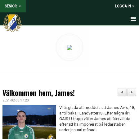
SENIOR
LOGGA IN
HEM
NYHETER
KALENDER
MATCHER
TRUPPEN
Välkommen hem, James!
<
>
MEDIA
2021-02-08 17:20
Vi är glada att meddela att James Avis, 18,
DOKUMENT
är tillbaka i Landvetter IS. Efter några år i
GAIS U-trupp väljer James att återvända
efter att ha imponerat på ledarstaben
KONTAKT
under januari månad.