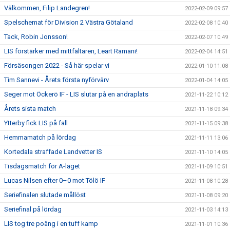
Välkommen, Filip Landegren!
2022-02-09 09:57
Spelschemat för Division 2 Västra Götaland
2022-02-08 10:40
Tack, Robin Jonsson!
2022-02-07 10:49
LIS förstärker med mittfältaren, Leart Ramani!
2022-02-04 14:51
Försäsongen 2022 - Så här spelar vi
2022-01-10 11:08
Tim Sannevi - Årets första nyförvärv
2022-01-04 14:05
Seger mot Öckerö IF - LIS slutar på en andraplats
2021-11-22 10:12
Årets sista match
2021-11-18 09:34
Ytterby fick LIS på fall
2021-11-15 09:38
Hemmamatch på lördag
2021-11-11 13:06
Kortedala straffade Landvetter IS
2021-11-10 14:05
Tisdagsmatch för A-laget
2021-11-09 10:51
Lucas Nilsen efter 0–0 mot Tölö IF
2021-11-08 10:28
Seriefinalen slutade mållöst
2021-11-08 09:20
Seriefinal på lördag
2021-11-03 14:13
LIS tog tre poäng i en tuff kamp
2021-11-01 10:36