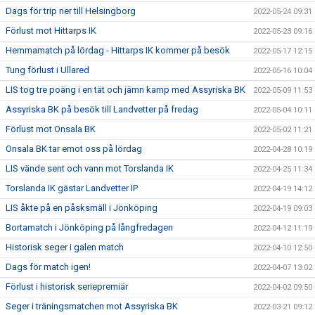
Dags för trip ner till Helsingborg
2022-05-24 09:31
Förlust mot Hittarps IK
2022-05-23 09:16
Hemmamatch på lördag - Hittarps IK kommer på besök
2022-05-17 12:15
Tung förlust i Ullared
2022-05-16 10:04
LIS tog tre poäng i en tät och jämn kamp med Assyriska BK
2022-05-09 11:53
Assyriska BK på besök till Landvetter på fredag
2022-05-04 10:11
Förlust mot Onsala BK
2022-05-02 11:21
Onsala BK tar emot oss på lördag
2022-04-28 10:19
LIS vände sent och vann mot Torslanda IK
2022-04-25 11:34
Torslanda IK gästar Landvetter IP
2022-04-19 14:12
LIS åkte på en påsksmäll i Jönköping
2022-04-19 09:03
Bortamatch i Jönköping på långfredagen
2022-04-12 11:19
Historisk seger i galen match
2022-04-10 12:50
Dags för match igen!
2022-04-07 13:02
Förlust i historisk seriepremiär
2022-04-02 09:50
Seger i träningsmatchen mot Assyriska BK
2022-03-21 09:12