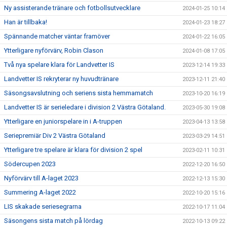
Ny assisterande tränare och fotbollsutvecklare
2024-01-25 10:14
Han är tillbaka!
2024-01-23 18:27
Spännande matcher väntar framöver
2024-01-22 16:05
Ytterligare nyförvärv, Robin Clason
2024-01-08 17:05
Två nya spelare klara för Landvetter IS
2023-12-14 19:33
Landvetter IS rekryterar ny huvudtränare
2023-12-11 21:40
Säsongsavslutning och seriens sista hemmamatch
2023-10-20 16:19
Landvetter IS är serieledare i division 2 Västra Götaland.
2023-05-30 19:08
Ytterligare en juniorspelare in i A-truppen
2023-04-13 13:58
Seriepremiär Div 2 Västra Götaland
2023-03-29 14:51
Ytterligare tre spelare är klara för division 2 spel
2023-02-11 10:31
Södercupen 2023
2022-12-20 16:50
Nyförvärv till A-laget 2023
2022-12-13 15:30
Summering A-laget 2022
2022-10-20 15:16
LIS skakade seriesegrarna
2022-10-17 11:04
Säsongens sista match på lördag
2022-10-13 09:22