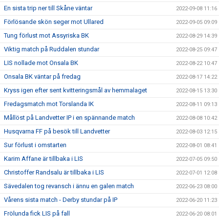
En sista trip ner till Skåne väntar
2022-09-08 11:16
Förlösande skön seger mot Ullared
2022-09-05 09:09
Tung förlust mot Assyriska BK
2022-08-29 14:39
Viktig match på Ruddalen stundar
2022-08-25 09:47
LIS nollade mot Onsala BK
2022-08-22 10:47
Onsala BK väntar på fredag
2022-08-17 14:22
Kryss igen efter sent kvitteringsmål av hemmalaget
2022-08-15 13:30
Fredagsmatch mot Torslanda IK
2022-08-11 09:13
Mållöst på Landvetter IP i en spännande match
2022-08-08 10:42
Husqvarna FF på besök till Landvetter
2022-08-03 12:15
Sur förlust i omstarten
2022-08-01 08:41
Karim Affane är tillbaka i LIS
2022-07-05 09:50
Christoffer Randsalu är tillbaka i LIS
2022-07-01 12:08
Sävedalen tog revansch i ännu en galen match
2022-06-23 08:00
Vårens sista match - Derby stundar på IP
2022-06-20 11:23
Frölunda fick LIS på fall
2022-06-20 08:01