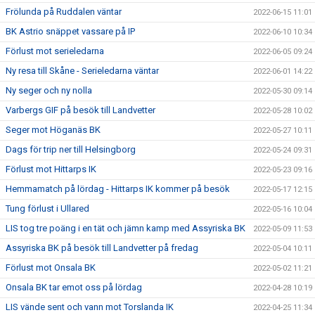
Frölunda på Ruddalen väntar
2022-06-15 11:01
BK Astrio snäppet vassare på IP
2022-06-10 10:34
Förlust mot serieledarna
2022-06-05 09:24
Ny resa till Skåne - Serieledarna väntar
2022-06-01 14:22
Ny seger och ny nolla
2022-05-30 09:14
Varbergs GIF på besök till Landvetter
2022-05-28 10:02
Seger mot Höganäs BK
2022-05-27 10:11
Dags för trip ner till Helsingborg
2022-05-24 09:31
Förlust mot Hittarps IK
2022-05-23 09:16
Hemmamatch på lördag - Hittarps IK kommer på besök
2022-05-17 12:15
Tung förlust i Ullared
2022-05-16 10:04
LIS tog tre poäng i en tät och jämn kamp med Assyriska BK
2022-05-09 11:53
Assyriska BK på besök till Landvetter på fredag
2022-05-04 10:11
Förlust mot Onsala BK
2022-05-02 11:21
Onsala BK tar emot oss på lördag
2022-04-28 10:19
LIS vände sent och vann mot Torslanda IK
2022-04-25 11:34