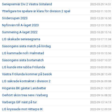
Seriepremiär Div 2 Västra Götaland
2023-03-29 14:51
Ytterligare tre spelare är klara för division 2 spel
2023-02-11 10:31
Södercupen 2023
2022-12-20 16:50
Nyförvärv till A-laget 2023
2022-12-13 15:30
Summering A-laget 2022
2022-10-20 15:16
LIS skakade seriesegrarna
2022-10-17 11:04
Säsongens sista match på lördag
2022-10-13 09:22
LIS kammade noll i Halmstad
2022-10-10 15:56
Säsongens sista bortamatch
2022-10-07 10:37
LIS kunde inte rubba Frölunda
2022-10-03 09:06
Västra Frölunda kommer på besök
2022-09-28 13:49
LIS säkrade kontraktet i division 2
2022-09-26 09:08
Höganäs BK gästar Landvetter
2022-09-21 10:37
Oerhört skön trea nere i Varberg
2022-09-16 08:32
Varbergs GIF näst på tur
2022-09-13 14:19
LIS kryssade mot Hittarps IK
2022-09-12 09:59