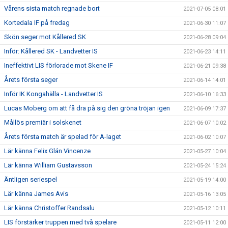
Vårens sista match regnade bort
2021-07-05 08:01
Kortedala IF på fredag
2021-06-30 11:07
Skön seger mot Kållered SK
2021-06-28 09:04
Inför: Kållered SK - Landvetter IS
2021-06-23 14:11
Ineffektivt LIS förlorade mot Skene IF
2021-06-21 09:38
Årets första seger
2021-06-14 14:01
Inför IK Kongahälla - Landvetter IS
2021-06-10 16:33
Lucas Moberg om att få dra på sig den gröna tröjan igen
2021-06-09 17:37
Mållös premiär i solskenet
2021-06-07 10:02
Årets första match är spelad för A-laget
2021-06-02 10:07
Lär känna Felix Glán Vincenze
2021-05-27 10:04
Lär känna William Gustavsson
2021-05-24 15:24
Äntligen seriespel
2021-05-19 14:00
Lär känna James Avis
2021-05-16 13:05
Lär känna Christoffer Randsalu
2021-05-12 10:11
LIS förstärker truppen med två spelare
2021-05-11 12:00