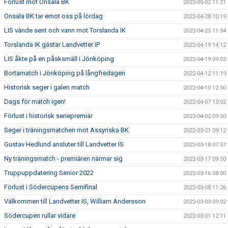
Förlust mot Onsala BK
2022-05-02 11:21
Onsala BK tar emot oss på lördag
2022-04-28 10:19
LIS vände sent och vann mot Torslanda IK
2022-04-25 11:34
Torslanda IK gästar Landvetter IP
2022-04-19 14:12
LIS åkte på en påsksmäll i Jönköping
2022-04-19 09:03
Bortamatch i Jönköping på långfredagen
2022-04-12 11:19
Historisk seger i galen match
2022-04-10 12:50
Dags för match igen!
2022-04-07 13:02
Förlust i historisk seriepremiär
2022-04-02 09:50
Seger i träningsmatchen mot Assyriska BK
2022-03-21 09:12
Gustav Hedlund ansluter till Landvetter IS
2022-03-18 07:57
Ny träningsmatch - premiären närmar sig
2022-03-17 09:50
Truppuppdatering Senior 2022
2022-03-16 08:00
Förlust i Södercupens Semifinal
2022-03-08 11:26
Välkommen till Landvetter IS, William Andersson
2022-03-03 09:02
Södercupen rullar vidare
2022-03-01 12:11