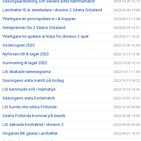
Säsongsavslutning och seriens sista hemmamatch
2023-10-20 16:19
Landvetter IS är serieledare i division 2 Västra Götaland.
2023-05-30 19:08
Ytterligare en juniorspelare in i A-truppen
2023-04-13 13:58
Seriepremiär Div 2 Västra Götaland
2023-03-29 14:51
Ytterligare tre spelare är klara för division 2 spel
2023-02-11 10:31
Södercupen 2023
2022-12-20 16:50
Nyförvärv till A-laget 2023
2022-12-13 15:30
Summering A-laget 2022
2022-10-20 15:16
LIS skakade seriesegrarna
2022-10-17 11:04
Säsongens sista match på lördag
2022-10-13 09:22
LIS kammade noll i Halmstad
2022-10-10 15:56
Säsongens sista bortamatch
2022-10-07 10:37
LIS kunde inte rubba Frölunda
2022-10-03 09:06
Västra Frölunda kommer på besök
2022-09-28 13:49
LIS säkrade kontraktet i division 2
2022-09-26 09:08
Höganäs BK gästar Landvetter
2022-09-21 10:37