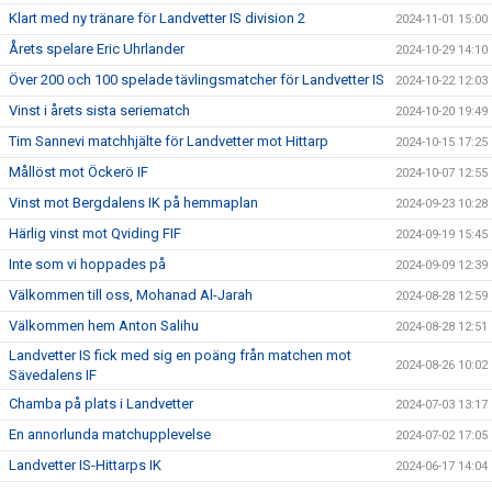
Klart med ny tränare för Landvetter IS division 2
2024-11-01 15:00
Årets spelare Eric Uhrlander
2024-10-29 14:10
Över 200 och 100 spelade tävlingsmatcher för Landvetter IS
2024-10-22 12:03
Vinst i årets sista seriematch
2024-10-20 19:49
Tim Sannevi matchhjälte för Landvetter mot Hittarp
2024-10-15 17:25
Mållöst mot Öckerö IF
2024-10-07 12:55
Vinst mot Bergdalens IK på hemmaplan
2024-09-23 10:28
Härlig vinst mot Qviding FIF
2024-09-19 15:45
Inte som vi hoppades på
2024-09-09 12:39
Välkommen till oss, Mohanad Al-Jarah
2024-08-28 12:59
Välkommen hem Anton Salihu
2024-08-28 12:51
Landvetter IS fick med sig en poäng från matchen mot
2024-08-26 10:02
Sävedalens IF
Chamba på plats i Landvetter
2024-07-03 13:17
En annorlunda matchupplevelse
2024-07-02 17:05
Landvetter IS-Hittarps IK
2024-06-17 14:04