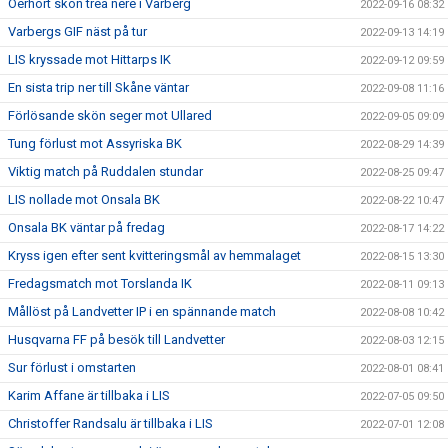
Oerhört skön trea nere i Varberg
2022-09-16 08:32
Varbergs GIF näst på tur
2022-09-13 14:19
LIS kryssade mot Hittarps IK
2022-09-12 09:59
En sista trip ner till Skåne väntar
2022-09-08 11:16
Förlösande skön seger mot Ullared
2022-09-05 09:09
Tung förlust mot Assyriska BK
2022-08-29 14:39
Viktig match på Ruddalen stundar
2022-08-25 09:47
LIS nollade mot Onsala BK
2022-08-22 10:47
Onsala BK väntar på fredag
2022-08-17 14:22
Kryss igen efter sent kvitteringsmål av hemmalaget
2022-08-15 13:30
Fredagsmatch mot Torslanda IK
2022-08-11 09:13
Mållöst på Landvetter IP i en spännande match
2022-08-08 10:42
Husqvarna FF på besök till Landvetter
2022-08-03 12:15
Sur förlust i omstarten
2022-08-01 08:41
Karim Affane är tillbaka i LIS
2022-07-05 09:50
Christoffer Randsalu är tillbaka i LIS
2022-07-01 12:08