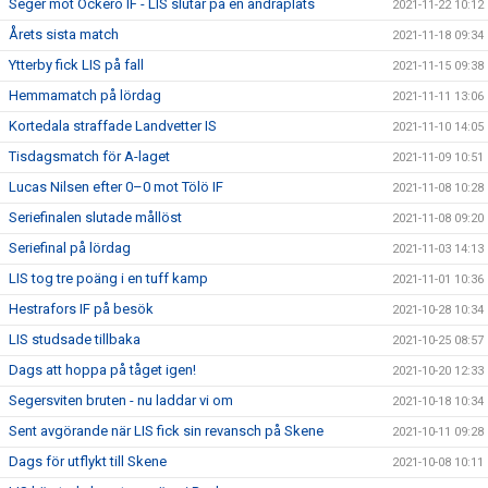
Seger mot Öckerö IF - LIS slutar på en andraplats
2021-11-22 10:12
Årets sista match
2021-11-18 09:34
Ytterby fick LIS på fall
2021-11-15 09:38
Hemmamatch på lördag
2021-11-11 13:06
Kortedala straffade Landvetter IS
2021-11-10 14:05
Tisdagsmatch för A-laget
2021-11-09 10:51
Lucas Nilsen efter 0–0 mot Tölö IF
2021-11-08 10:28
Seriefinalen slutade mållöst
2021-11-08 09:20
Seriefinal på lördag
2021-11-03 14:13
LIS tog tre poäng i en tuff kamp
2021-11-01 10:36
Hestrafors IF på besök
2021-10-28 10:34
LIS studsade tillbaka
2021-10-25 08:57
Dags att hoppa på tåget igen!
2021-10-20 12:33
Segersviten bruten - nu laddar vi om
2021-10-18 10:34
Sent avgörande när LIS fick sin revansch på Skene
2021-10-11 09:28
Dags för utflykt till Skene
2021-10-08 10:11