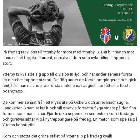
På fredag tar vi oss till Ytterby för möte med Ytterby IS. Det blir match mot
ännu en het toppkonkurrent, som även dom som nykomling, imponerat
stort.
Ytterby IS kvalade sig upp till division III ifjol och har under seriens första
tio matcher imponerat stort. De flög under de första omgångerna och gick
rent, tills man nu under de första matcherna i augusti har fått sina första
poängtapp.
De kommer senast från ett kryss ute på Öckerö och är revanschsugna.
Landvetter IS samlar kraft och vill givetvis fortsätta flyga vidare på den fina
formen som man nu har. Fjärde raka segern sen semestern kom i fredags
och givetvis siktar vi på ny trepoängare på fredag. En match som spelas på
Ytterns konstgräs.
Kom och stötta det gröna stålet på Ytterns Ip på fredag kväll!