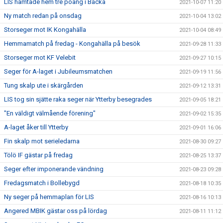
LIS hämtade hem tre poäng i Backa
2021-10-07 11:20
Ny match redan på onsdag
2021-10-04 13:02
Storseger mot IK Kongahälla
2021-10-04 08:49
Hemmamatch på fredag - Kongahälla på besök
2021-09-28 11:33
Storseger mot KF Velebit
2021-09-27 10:15
Seger för A-laget i Jubileumsmatchen
2021-09-19 11:56
Tung skalp ute i skärgården
2021-09-12 13:31
LIS tog sin sjätte raka seger när Ytterby besegrades
2021-09-05 18:21
"En väldigt välmående förening"
2021-09-02 15:35
A-laget åker till Ytterby
2021-09-01 16:06
Fin skalp mot serieledarna
2021-08-30 09:27
Tölö IF gästar på fredag
2021-08-25 13:37
Seger efter imponerande vändning
2021-08-23 09:28
Fredagsmatch i Bollebygd
2021-08-18 10:35
Ny seger på hemmaplan för LIS
2021-08-16 10:13
Angered MBIK gästar oss på lördag
2021-08-11 11:12