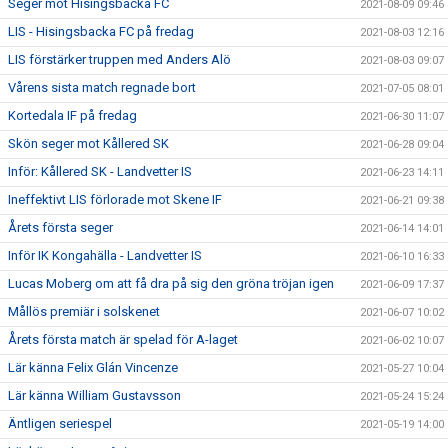
Seger mot Hisingsbacka FC
2021-08-09 09:46
LIS - Hisingsbacka FC på fredag
2021-08-03 12:16
LIS förstärker truppen med Anders Alö
2021-08-03 09:07
Vårens sista match regnade bort
2021-07-05 08:01
Kortedala IF på fredag
2021-06-30 11:07
Skön seger mot Kållered SK
2021-06-28 09:04
Inför: Kållered SK - Landvetter IS
2021-06-23 14:11
Ineffektivt LIS förlorade mot Skene IF
2021-06-21 09:38
Årets första seger
2021-06-14 14:01
Inför IK Kongahälla - Landvetter IS
2021-06-10 16:33
Lucas Moberg om att få dra på sig den gröna tröjan igen
2021-06-09 17:37
Mållös premiär i solskenet
2021-06-07 10:02
Årets första match är spelad för A-laget
2021-06-02 10:07
Lär känna Felix Glán Vincenze
2021-05-27 10:04
Lär känna William Gustavsson
2021-05-24 15:24
Äntligen seriespel
2021-05-19 14:00