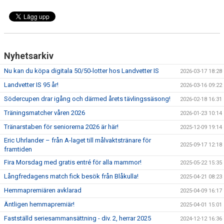
Nyhetsarkiv
Nu kan du köpa digitala 50/50-lotter hos Landvetter IS
2026-03-17 18:28
Landvetter IS 95 år!
2026-03-16 09:22
Södercupen drar igång och därmed årets tävlingssäsong!
2026-02-18 16:31
Träningsmatcher våren 2026
2026-01-23 10:14
Tränarstaben för seniorerna 2026 är här!
2025-12-09 19:14
Eric Uhrlander – från A-laget till målvaktstränare för
2025-09-17 12:18
framtiden
Fira Morsdag med gratis entré för alla mammor!
2025-05-22 15:35
Långfredagens match fick besök från Blåkulla!
2025-04-21 08:23
Hemmapremiären avklarad
2025-04-09 16:17
Äntligen hemmapremiär!
2025-04-01 15:01
Fastställd seriesammansättning - div. 2, herrar 2025
2024-12-12 16:36