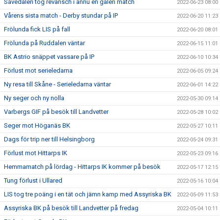
Sävedalen tog revansch i ännu en galen match
2022-06-23 08:00
Vårens sista match - Derby stundar på IP
2022-06-20 11:23
Frölunda fick LIS på fall
2022-06-20 08:01
Frölunda på Ruddalen väntar
2022-06-15 11:01
BK Astrio snäppet vassare på IP
2022-06-10 10:34
Förlust mot serieledarna
2022-06-05 09:24
Ny resa till Skåne - Serieledarna väntar
2022-06-01 14:22
Ny seger och ny nolla
2022-05-30 09:14
Varbergs GIF på besök till Landvetter
2022-05-28 10:02
Seger mot Höganäs BK
2022-05-27 10:11
Dags för trip ner till Helsingborg
2022-05-24 09:31
Förlust mot Hittarps IK
2022-05-23 09:16
Hemmamatch på lördag - Hittarps IK kommer på besök
2022-05-17 12:15
Tung förlust i Ullared
2022-05-16 10:04
LIS tog tre poäng i en tät och jämn kamp med Assyriska BK
2022-05-09 11:53
Assyriska BK på besök till Landvetter på fredag
2022-05-04 10:11