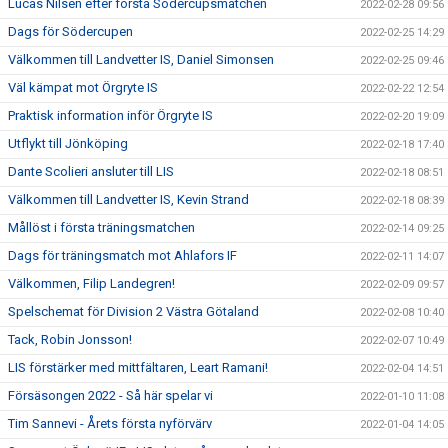
Lucas Nilsen efter första Södercupsmatchen
2022-02-28 09:56
Dags för Södercupen
2022-02-25 14:29
Välkommen till Landvetter IS, Daniel Simonsen
2022-02-25 09:46
Väl kämpat mot Örgryte IS
2022-02-22 12:54
Praktisk information inför Örgryte IS
2022-02-20 19:09
Utflykt till Jönköping
2022-02-18 17:40
Dante Scolieri ansluter till LIS
2022-02-18 08:51
Välkommen till Landvetter IS, Kevin Strand
2022-02-18 08:39
Mållöst i första träningsmatchen
2022-02-14 09:25
Dags för träningsmatch mot Ahlafors IF
2022-02-11 14:07
Välkommen, Filip Landegren!
2022-02-09 09:57
Spelschemat för Division 2 Västra Götaland
2022-02-08 10:40
Tack, Robin Jonsson!
2022-02-07 10:49
LIS förstärker med mittfältaren, Leart Ramani!
2022-02-04 14:51
Försäsongen 2022 - Så här spelar vi
2022-01-10 11:08
Tim Sannevi - Årets första nyförvärv
2022-01-04 14:05