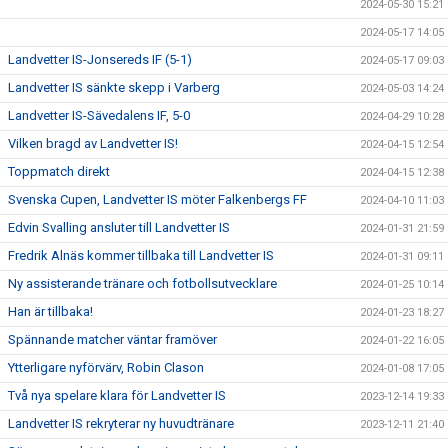
2024-05-30 15:21
2024-05-17 14:05
Landvetter IS-Jonsereds IF (5-1)
2024-05-17 09:03
Landvetter IS sänkte skepp i Varberg
2024-05-03 14:24
Landvetter IS-Sävedalens IF, 5-0
2024-04-29 10:28
Vilken bragd av Landvetter IS!
2024-04-15 12:54
Toppmatch direkt
2024-04-15 12:38
Svenska Cupen, Landvetter IS möter Falkenbergs FF
2024-04-10 11:03
Edvin Svalling ansluter till Landvetter IS
2024-01-31 21:59
Fredrik Alnäs kommer tillbaka till Landvetter IS
2024-01-31 09:11
Ny assisterande tränare och fotbollsutvecklare
2024-01-25 10:14
Han är tillbaka!
2024-01-23 18:27
Spännande matcher väntar framöver
2024-01-22 16:05
Ytterligare nyförvärv, Robin Clason
2024-01-08 17:05
Två nya spelare klara för Landvetter IS
2023-12-14 19:33
Landvetter IS rekryterar ny huvudtränare
2023-12-11 21:40