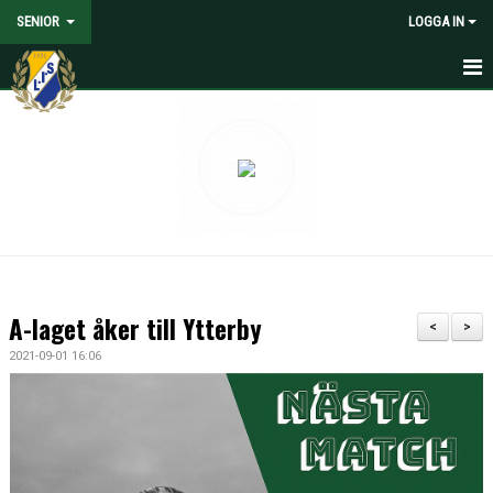
SENIOR
LOGGA IN
HEM
NYHETER
KALENDER
MATCHER
TRUPPEN
A-laget åker till Ytterby
<
>
MEDIA
2021-09-01 16:06
DOKUMENT
KONTAKT