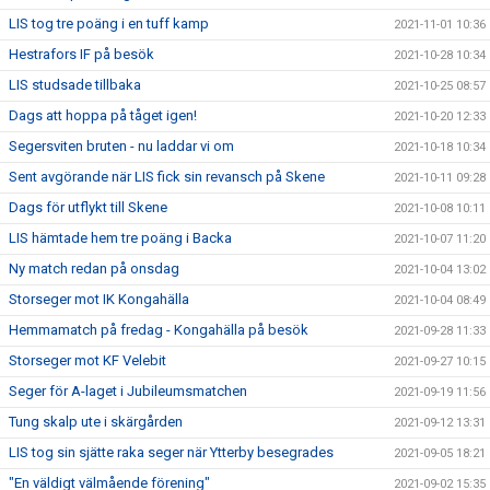
LIS tog tre poäng i en tuff kamp
2021-11-01 10:36
Hestrafors IF på besök
2021-10-28 10:34
LIS studsade tillbaka
2021-10-25 08:57
Dags att hoppa på tåget igen!
2021-10-20 12:33
Segersviten bruten - nu laddar vi om
2021-10-18 10:34
Sent avgörande när LIS fick sin revansch på Skene
2021-10-11 09:28
Dags för utflykt till Skene
2021-10-08 10:11
LIS hämtade hem tre poäng i Backa
2021-10-07 11:20
Ny match redan på onsdag
2021-10-04 13:02
Storseger mot IK Kongahälla
2021-10-04 08:49
Hemmamatch på fredag - Kongahälla på besök
2021-09-28 11:33
Storseger mot KF Velebit
2021-09-27 10:15
Seger för A-laget i Jubileumsmatchen
2021-09-19 11:56
Tung skalp ute i skärgården
2021-09-12 13:31
LIS tog sin sjätte raka seger när Ytterby besegrades
2021-09-05 18:21
"En väldigt välmående förening"
2021-09-02 15:35