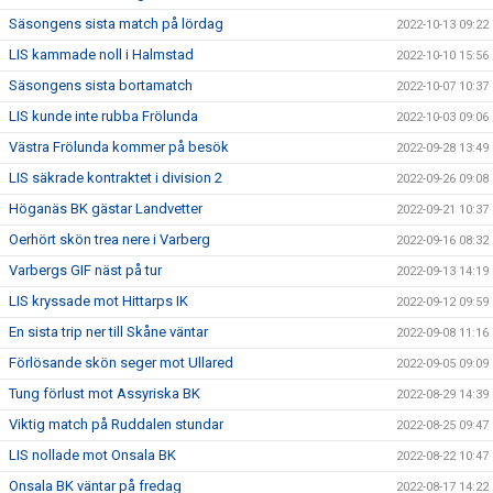
Säsongens sista match på lördag
2022-10-13 09:22
LIS kammade noll i Halmstad
2022-10-10 15:56
Säsongens sista bortamatch
2022-10-07 10:37
LIS kunde inte rubba Frölunda
2022-10-03 09:06
Västra Frölunda kommer på besök
2022-09-28 13:49
LIS säkrade kontraktet i division 2
2022-09-26 09:08
Höganäs BK gästar Landvetter
2022-09-21 10:37
Oerhört skön trea nere i Varberg
2022-09-16 08:32
Varbergs GIF näst på tur
2022-09-13 14:19
LIS kryssade mot Hittarps IK
2022-09-12 09:59
En sista trip ner till Skåne väntar
2022-09-08 11:16
Förlösande skön seger mot Ullared
2022-09-05 09:09
Tung förlust mot Assyriska BK
2022-08-29 14:39
Viktig match på Ruddalen stundar
2022-08-25 09:47
LIS nollade mot Onsala BK
2022-08-22 10:47
Onsala BK väntar på fredag
2022-08-17 14:22