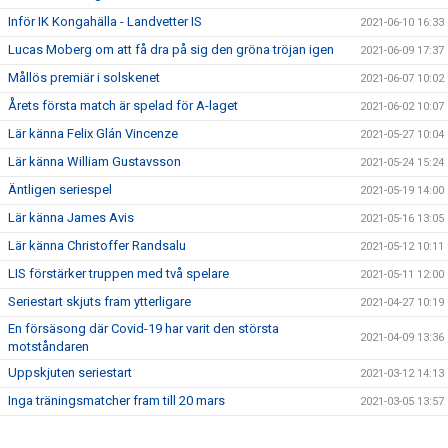
Inför IK Kongahälla - Landvetter IS
2021-06-10 16:33
Lucas Moberg om att få dra på sig den gröna tröjan igen
2021-06-09 17:37
Mållös premiär i solskenet
2021-06-07 10:02
Årets första match är spelad för A-laget
2021-06-02 10:07
Lär känna Felix Glán Vincenze
2021-05-27 10:04
Lär känna William Gustavsson
2021-05-24 15:24
Äntligen seriespel
2021-05-19 14:00
Lär känna James Avis
2021-05-16 13:05
Lär känna Christoffer Randsalu
2021-05-12 10:11
LIS förstärker truppen med två spelare
2021-05-11 12:00
Seriestart skjuts fram ytterligare
2021-04-27 10:19
En försäsong där Covid-19 har varit den största
2021-04-09 13:36
motståndaren
Uppskjuten seriestart
2021-03-12 14:13
Inga träningsmatcher fram till 20 mars
2021-03-05 13:57
Södercupen ställs in
2021-02-23 10:03