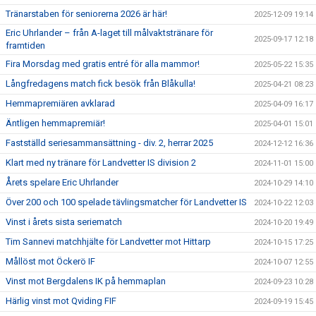
Tränarstaben för seniorerna 2026 är här!
2025-12-09 19:14
Eric Uhrlander – från A-laget till målvaktstränare för
2025-09-17 12:18
framtiden
Fira Morsdag med gratis entré för alla mammor!
2025-05-22 15:35
Långfredagens match fick besök från Blåkulla!
2025-04-21 08:23
Hemmapremiären avklarad
2025-04-09 16:17
Äntligen hemmapremiär!
2025-04-01 15:01
Fastställd seriesammansättning - div. 2, herrar 2025
2024-12-12 16:36
Klart med ny tränare för Landvetter IS division 2
2024-11-01 15:00
Årets spelare Eric Uhrlander
2024-10-29 14:10
Över 200 och 100 spelade tävlingsmatcher för Landvetter IS
2024-10-22 12:03
Vinst i årets sista seriematch
2024-10-20 19:49
Tim Sannevi matchhjälte för Landvetter mot Hittarp
2024-10-15 17:25
Mållöst mot Öckerö IF
2024-10-07 12:55
Vinst mot Bergdalens IK på hemmaplan
2024-09-23 10:28
Härlig vinst mot Qviding FIF
2024-09-19 15:45