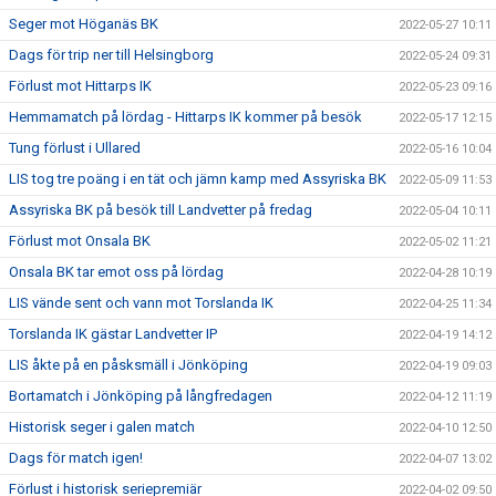
Seger mot Höganäs BK
2022-05-27 10:11
Dags för trip ner till Helsingborg
2022-05-24 09:31
Förlust mot Hittarps IK
2022-05-23 09:16
Hemmamatch på lördag - Hittarps IK kommer på besök
2022-05-17 12:15
Tung förlust i Ullared
2022-05-16 10:04
LIS tog tre poäng i en tät och jämn kamp med Assyriska BK
2022-05-09 11:53
Assyriska BK på besök till Landvetter på fredag
2022-05-04 10:11
Förlust mot Onsala BK
2022-05-02 11:21
Onsala BK tar emot oss på lördag
2022-04-28 10:19
LIS vände sent och vann mot Torslanda IK
2022-04-25 11:34
Torslanda IK gästar Landvetter IP
2022-04-19 14:12
LIS åkte på en påsksmäll i Jönköping
2022-04-19 09:03
Bortamatch i Jönköping på långfredagen
2022-04-12 11:19
Historisk seger i galen match
2022-04-10 12:50
Dags för match igen!
2022-04-07 13:02
Förlust i historisk seriepremiär
2022-04-02 09:50