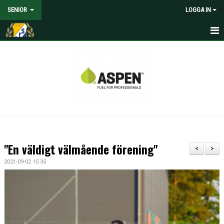
SENIOR
LOGGA IN
HEM
NYHETER
KALENDER
MATCHER
TRUPPEN
"En väldigt välmående förening"
<
>
MEDIA
2021-09-02 15:35
DOKUMENT
KONTAKT