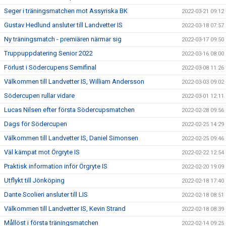
Seger i träningsmatchen mot Assyriska BK
2022-03-21 09:12
Gustav Hedlund ansluter till Landvetter IS
2022-03-18 07:57
Ny träningsmatch - premiären närmar sig
2022-03-17 09:50
Truppuppdatering Senior 2022
2022-03-16 08:00
Förlust i Södercupens Semifinal
2022-03-08 11:26
Välkommen till Landvetter IS, William Andersson
2022-03-03 09:02
Södercupen rullar vidare
2022-03-01 12:11
Lucas Nilsen efter första Södercupsmatchen
2022-02-28 09:56
Dags för Södercupen
2022-02-25 14:29
Välkommen till Landvetter IS, Daniel Simonsen
2022-02-25 09:46
Väl kämpat mot Örgryte IS
2022-02-22 12:54
Praktisk information inför Örgryte IS
2022-02-20 19:09
Utflykt till Jönköping
2022-02-18 17:40
Dante Scolieri ansluter till LIS
2022-02-18 08:51
Välkommen till Landvetter IS, Kevin Strand
2022-02-18 08:39
Mållöst i första träningsmatchen
2022-02-14 09:25