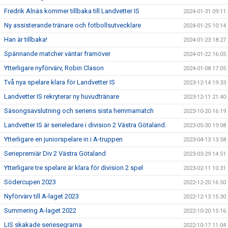
Fredrik Alnäs kommer tillbaka till Landvetter IS
2024-01-31 09:11
Ny assisterande tränare och fotbollsutvecklare
2024-01-25 10:14
Han är tillbaka!
2024-01-23 18:27
Spännande matcher väntar framöver
2024-01-22 16:05
Ytterligare nyförvärv, Robin Clason
2024-01-08 17:05
Två nya spelare klara för Landvetter IS
2023-12-14 19:33
Landvetter IS rekryterar ny huvudtränare
2023-12-11 21:40
Säsongsavslutning och seriens sista hemmamatch
2023-10-20 16:19
Landvetter IS är serieledare i division 2 Västra Götaland.
2023-05-30 19:08
Ytterligare en juniorspelare in i A-truppen
2023-04-13 13:58
Seriepremiär Div 2 Västra Götaland
2023-03-29 14:51
Ytterligare tre spelare är klara för division 2 spel
2023-02-11 10:31
Södercupen 2023
2022-12-20 16:50
Nyförvärv till A-laget 2023
2022-12-13 15:30
Summering A-laget 2022
2022-10-20 15:16
LIS skakade seriesegrarna
2022-10-17 11:04