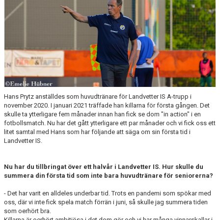
Hans Prytz anställdes som huvudtränare för Landvetter IS A-trupp i
november 2020. I januari 2021 träffade han killarna för första gången. Det
skulle ta ytterligare fem månader innan han fick se dom "in action" i en
fotbollsmatch. Nu har det gått ytterligare ett par månader och vi fick oss ett
litet samtal med Hans som har följande att säga om sin första tid i
Landvetter IS.
Nu har du tillbringat över ett halvår i Landvetter IS. Hur skulle du
summera din första tid som inte bara huvudtränare för seniorerna?
- Det har varit en alldeles underbar tid. Trots en pandemi som spökar med
oss, där vi inte fick spela match förrän i juni, så skulle jag summera tiden
som oerhört bra.
Killarna är oerhört ambitiösa i det dom gör och vi har många vinnarskallar i