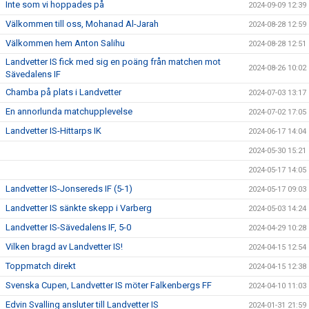
Inte som vi hoppades på
2024-09-09 12:39
Välkommen till oss, Mohanad Al-Jarah
2024-08-28 12:59
Välkommen hem Anton Salihu
2024-08-28 12:51
Landvetter IS fick med sig en poäng från matchen mot
2024-08-26 10:02
Sävedalens IF
Chamba på plats i Landvetter
2024-07-03 13:17
En annorlunda matchupplevelse
2024-07-02 17:05
Landvetter IS-Hittarps IK
2024-06-17 14:04
2024-05-30 15:21
2024-05-17 14:05
Landvetter IS-Jonsereds IF (5-1)
2024-05-17 09:03
Landvetter IS sänkte skepp i Varberg
2024-05-03 14:24
Landvetter IS-Sävedalens IF, 5-0
2024-04-29 10:28
Vilken bragd av Landvetter IS!
2024-04-15 12:54
Toppmatch direkt
2024-04-15 12:38
Svenska Cupen, Landvetter IS möter Falkenbergs FF
2024-04-10 11:03
Edvin Svalling ansluter till Landvetter IS
2024-01-31 21:59