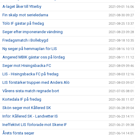
A-laget åker till Ytterby
2021-09-01 16:06
Fin skalp mot serieledarna
2021-08-30 09:27
Tölö IF gästar på fredag
2021-08-25 13:37
Seger efter imponerande vändning
2021-08-23 09:28
Fredagsmatch i Bollebygd
2021-08-18 10:35
Ny seger på hemmaplan för LIS
2021-08-16 10:13
Angered MBIK gästar oss på lördag
2021-08-11 11:12
Seger mot Hisingsbacka FC
2021-08-09 09:46
LIS - Hisingsbacka FC på fredag
2021-08-03 12:16
LIS förstärker truppen med Anders Alö
2021-08-03 09:07
Vårens sista match regnade bort
2021-07-05 08:01
Kortedala IF på fredag
2021-06-30 11:07
Skön seger mot Kållered SK
2021-06-28 09:04
Inför: Kållered SK - Landvetter IS
2021-06-23 14:11
Ineffektivt LIS förlorade mot Skene IF
2021-06-21 09:38
Årets första seger
2021-06-14 14:01