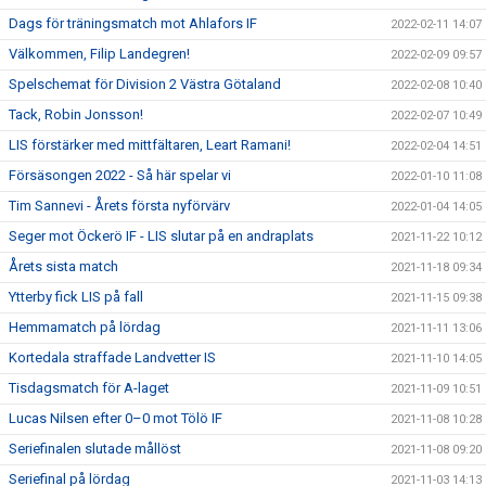
Dags för träningsmatch mot Ahlafors IF
2022-02-11 14:07
Välkommen, Filip Landegren!
2022-02-09 09:57
Spelschemat för Division 2 Västra Götaland
2022-02-08 10:40
Tack, Robin Jonsson!
2022-02-07 10:49
LIS förstärker med mittfältaren, Leart Ramani!
2022-02-04 14:51
Försäsongen 2022 - Så här spelar vi
2022-01-10 11:08
Tim Sannevi - Årets första nyförvärv
2022-01-04 14:05
Seger mot Öckerö IF - LIS slutar på en andraplats
2021-11-22 10:12
Årets sista match
2021-11-18 09:34
Ytterby fick LIS på fall
2021-11-15 09:38
Hemmamatch på lördag
2021-11-11 13:06
Kortedala straffade Landvetter IS
2021-11-10 14:05
Tisdagsmatch för A-laget
2021-11-09 10:51
Lucas Nilsen efter 0–0 mot Tölö IF
2021-11-08 10:28
Seriefinalen slutade mållöst
2021-11-08 09:20
Seriefinal på lördag
2021-11-03 14:13