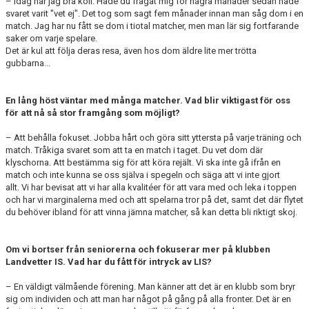
– Idag har jag bra koll. Hade du frågat mig för några månader sedan hade
svaret varit "vet ej". Det tog som sagt fem månader innan man såg dom i en
match. Jag har nu fått se dom i tiotal matcher, men man lär sig fortfarande
saker om varje spelare.
Det är kul att följa deras resa, även hos dom äldre lite mer trötta
gubbarna...
En lång höst väntar med många matcher. Vad blir viktigast för oss
för att nå så stor framgång som möjligt?
– Att behålla fokuset. Jobba hårt och göra sitt yttersta på varje träning och
match. Tråkiga svaret som att ta en match i taget. Du vet dom där
klyschorna. Att bestämma sig för att köra rejält. Vi ska inte gå ifrån en
match och inte kunna se oss själva i spegeln och säga att vi inte gjort
allt. Vi har bevisat att vi har alla kvalitéer för att vara med och leka i toppen
och har vi marginalerna med och att spelarna tror på det, samt det där flytet
du behöver ibland för att vinna jämna matcher, så kan detta bli riktigt skoj.
Om vi bortser från seniorerna och fokuserar mer på klubben
Landvetter IS. Vad har du
fått för intryck av LIS?
– En väldigt välmående förening. Man känner att det är en klubb som bryr
sig om individen och att man har något på gång på alla fronter. Det är en