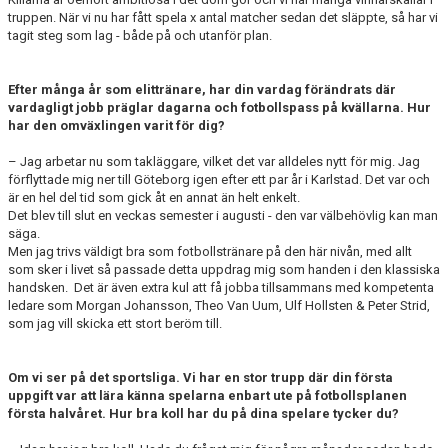
truppen. När vi nu har fått spela x antal matcher sedan det släppte, så har vi
tagit steg som lag - både på och utanför plan.
Efter många år som elittränare, har din vardag förändrats där
vardagligt jobb präglar dagarna och fotbollspass på kvällarna. Hur
har den omväxlingen varit för dig?
– Jag arbetar nu som takläggare, vilket det var alldeles nytt för mig. Jag
förflyttade mig ner till Göteborg igen efter ett par år i Karlstad. Det var och
är en hel del tid som gick åt en annat än helt enkelt.
Det blev till slut en veckas semester i augusti - den var välbehövlig kan man
säga.
Men jag trivs väldigt bra som fotbollstränare på den här nivån, med allt
som sker i livet så passade detta uppdrag mig som handen i den klassiska
handsken. Det är även extra kul att få jobba tillsammans med kompetenta
ledare som Morgan Johansson, Theo Van Uum, Ulf Hollsten & Peter Strid,
som jag vill skicka ett stort beröm till.
Om vi ser på det sportsliga. Vi har en stor trupp där din första
uppgift var att lära känna spelarna enbart ute på fotbollsplanen
första halvåret. Hur bra koll har du på dina spelare tycker du?