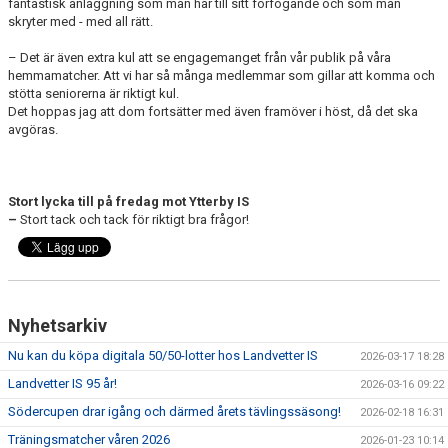
fantastisk anläggning som man har till sitt förfogande och som man
skryter med - med all rätt.
– Det är även extra kul att se engagemanget från vår publik på våra
hemmamatcher. Att vi har så många medlemmar som gillar att komma och
stötta seniorerna är riktigt kul.
Det hoppas jag att dom fortsätter med även framöver i höst, då det ska
avgöras.
Stort lycka till på fredag mot Ytterby IS
–
Stort tack och tack för riktigt bra frågor!
Nyhetsarkiv
Nu kan du köpa digitala 50/50-lotter hos Landvetter IS
2026-03-17 18:28
Landvetter IS 95 år!
2026-03-16 09:22
Södercupen drar igång och därmed årets tävlingssäsong!
2026-02-18 16:31
Träningsmatcher våren 2026
2026-01-23 10:14