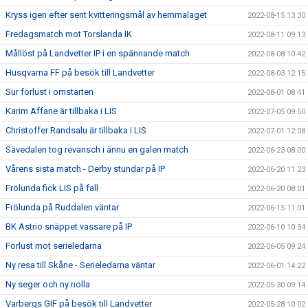
Kryss igen efter sent kvitteringsmål av hemmalaget
2022-08-15 13:30
Fredagsmatch mot Torslanda IK
2022-08-11 09:13
Mållöst på Landvetter IP i en spännande match
2022-08-08 10:42
Husqvarna FF på besök till Landvetter
2022-08-03 12:15
Sur förlust i omstarten
2022-08-01 08:41
Karim Affane är tillbaka i LIS
2022-07-05 09:50
Christoffer Randsalu är tillbaka i LIS
2022-07-01 12:08
Sävedalen tog revansch i ännu en galen match
2022-06-23 08:00
Vårens sista match - Derby stundar på IP
2022-06-20 11:23
Frölunda fick LIS på fall
2022-06-20 08:01
Frölunda på Ruddalen väntar
2022-06-15 11:01
BK Astrio snäppet vassare på IP
2022-06-10 10:34
Förlust mot serieledarna
2022-06-05 09:24
Ny resa till Skåne - Serieledarna väntar
2022-06-01 14:22
Ny seger och ny nolla
2022-05-30 09:14
Varbergs GIF på besök till Landvetter
2022-05-28 10:02