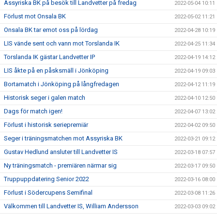
Assyriska BK på besök till Landvetter på fredag
2022-05-04 10:11
Förlust mot Onsala BK
2022-05-02 11:21
Onsala BK tar emot oss på lördag
2022-04-28 10:19
LIS vände sent och vann mot Torslanda IK
2022-04-25 11:34
Torslanda IK gästar Landvetter IP
2022-04-19 14:12
LIS åkte på en påsksmäll i Jönköping
2022-04-19 09:03
Bortamatch i Jönköping på långfredagen
2022-04-12 11:19
Historisk seger i galen match
2022-04-10 12:50
Dags för match igen!
2022-04-07 13:02
Förlust i historisk seriepremiär
2022-04-02 09:50
Seger i träningsmatchen mot Assyriska BK
2022-03-21 09:12
Gustav Hedlund ansluter till Landvetter IS
2022-03-18 07:57
Ny träningsmatch - premiären närmar sig
2022-03-17 09:50
Truppuppdatering Senior 2022
2022-03-16 08:00
Förlust i Södercupens Semifinal
2022-03-08 11:26
Välkommen till Landvetter IS, William Andersson
2022-03-03 09:02