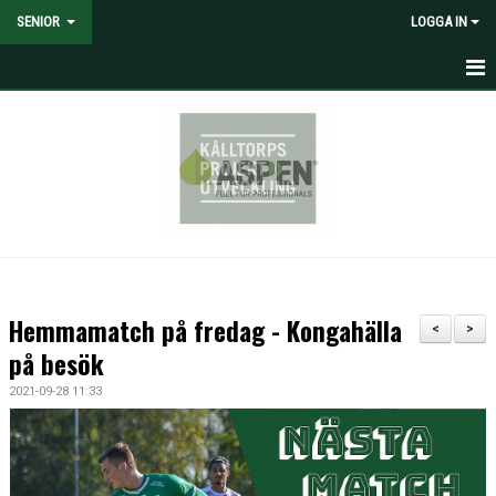
SENIOR
LOGGA IN
HEM
NYHETER
KALENDER
MATCHER
TRUPPEN
Hemmamatch på fredag - Kongahälla
<
>
MEDIA
på besök
2021-09-28 11:33
DOKUMENT
KONTAKT