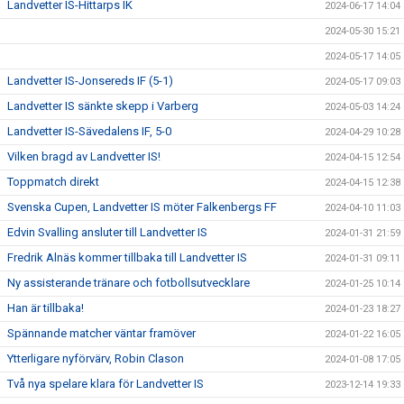
Landvetter IS-Hittarps IK
2024-06-17 14:04
2024-05-30 15:21
2024-05-17 14:05
Landvetter IS-Jonsereds IF (5-1)
2024-05-17 09:03
Landvetter IS sänkte skepp i Varberg
2024-05-03 14:24
Landvetter IS-Sävedalens IF, 5-0
2024-04-29 10:28
Vilken bragd av Landvetter IS!
2024-04-15 12:54
Toppmatch direkt
2024-04-15 12:38
Svenska Cupen, Landvetter IS möter Falkenbergs FF
2024-04-10 11:03
Edvin Svalling ansluter till Landvetter IS
2024-01-31 21:59
Fredrik Alnäs kommer tillbaka till Landvetter IS
2024-01-31 09:11
Ny assisterande tränare och fotbollsutvecklare
2024-01-25 10:14
Han är tillbaka!
2024-01-23 18:27
Spännande matcher väntar framöver
2024-01-22 16:05
Ytterligare nyförvärv, Robin Clason
2024-01-08 17:05
Två nya spelare klara för Landvetter IS
2023-12-14 19:33