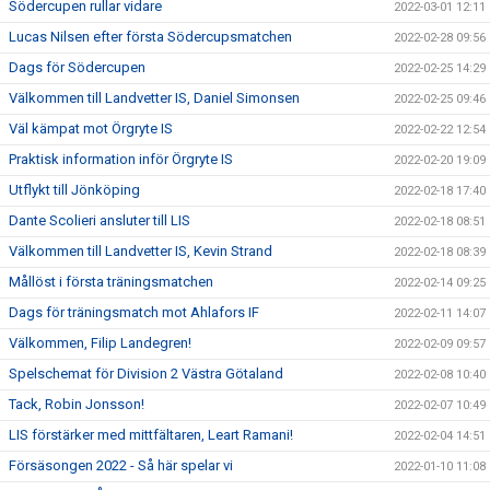
Södercupen rullar vidare
2022-03-01 12:11
Lucas Nilsen efter första Södercupsmatchen
2022-02-28 09:56
Dags för Södercupen
2022-02-25 14:29
Välkommen till Landvetter IS, Daniel Simonsen
2022-02-25 09:46
Väl kämpat mot Örgryte IS
2022-02-22 12:54
Praktisk information inför Örgryte IS
2022-02-20 19:09
Utflykt till Jönköping
2022-02-18 17:40
Dante Scolieri ansluter till LIS
2022-02-18 08:51
Välkommen till Landvetter IS, Kevin Strand
2022-02-18 08:39
Mållöst i första träningsmatchen
2022-02-14 09:25
Dags för träningsmatch mot Ahlafors IF
2022-02-11 14:07
Välkommen, Filip Landegren!
2022-02-09 09:57
Spelschemat för Division 2 Västra Götaland
2022-02-08 10:40
Tack, Robin Jonsson!
2022-02-07 10:49
LIS förstärker med mittfältaren, Leart Ramani!
2022-02-04 14:51
Försäsongen 2022 - Så här spelar vi
2022-01-10 11:08