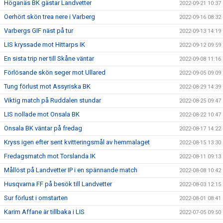
Höganäs BK gästar Landvetter
2022-09-21 10:37
Oerhört skön trea nere i Varberg
2022-09-16 08:32
Varbergs GIF näst på tur
2022-09-13 14:19
LIS kryssade mot Hittarps IK
2022-09-12 09:59
En sista trip ner till Skåne väntar
2022-09-08 11:16
Förlösande skön seger mot Ullared
2022-09-05 09:09
Tung förlust mot Assyriska BK
2022-08-29 14:39
Viktig match på Ruddalen stundar
2022-08-25 09:47
LIS nollade mot Onsala BK
2022-08-22 10:47
Onsala BK väntar på fredag
2022-08-17 14:22
Kryss igen efter sent kvitteringsmål av hemmalaget
2022-08-15 13:30
Fredagsmatch mot Torslanda IK
2022-08-11 09:13
Mållöst på Landvetter IP i en spännande match
2022-08-08 10:42
Husqvarna FF på besök till Landvetter
2022-08-03 12:15
Sur förlust i omstarten
2022-08-01 08:41
Karim Affane är tillbaka i LIS
2022-07-05 09:50