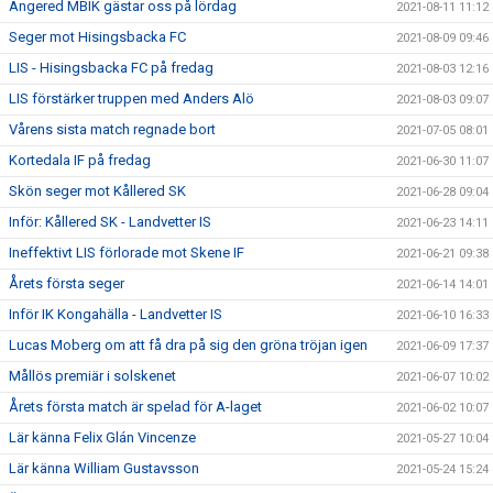
Angered MBIK gästar oss på lördag
2021-08-11 11:12
Seger mot Hisingsbacka FC
2021-08-09 09:46
LIS - Hisingsbacka FC på fredag
2021-08-03 12:16
LIS förstärker truppen med Anders Alö
2021-08-03 09:07
Vårens sista match regnade bort
2021-07-05 08:01
Kortedala IF på fredag
2021-06-30 11:07
Skön seger mot Kållered SK
2021-06-28 09:04
Inför: Kållered SK - Landvetter IS
2021-06-23 14:11
Ineffektivt LIS förlorade mot Skene IF
2021-06-21 09:38
Årets första seger
2021-06-14 14:01
Inför IK Kongahälla - Landvetter IS
2021-06-10 16:33
Lucas Moberg om att få dra på sig den gröna tröjan igen
2021-06-09 17:37
Mållös premiär i solskenet
2021-06-07 10:02
Årets första match är spelad för A-laget
2021-06-02 10:07
Lär känna Felix Glán Vincenze
2021-05-27 10:04
Lär känna William Gustavsson
2021-05-24 15:24