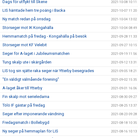
Dags för utflykt till Skene
2021-10-08 10:11
LIS hämtade hem tre poäng i Backa
2021-10-07 11:20
Ny match redan på onsdag
2021-10-04 13:02
Storseger mot IK Kongahälla
2021-10-04 08:49
Hemmamatch på fredag - Kongahälla på besök
2021-09-28 11:33
Storseger mot KF Velebit
2021-09-27 10:15
Seger för A-laget i Jubileumsmatchen
2021-09-19 11:56
Tung skalp ute i skärgården
2021-09-12 13:31
LIS tog sin sjätte raka seger när Ytterby besegrades
2021-09-05 18:21
"En väldigt välmående förening"
2021-09-02 15:35
A-laget åker till Ytterby
2021-09-01 16:06
Fin skalp mot serieledarna
2021-08-30 09:27
Tölö IF gästar på fredag
2021-08-25 13:37
Seger efter imponerande vändning
2021-08-23 09:28
Fredagsmatch i Bollebygd
2021-08-18 10:35
Ny seger på hemmaplan för LIS
2021-08-16 10:13