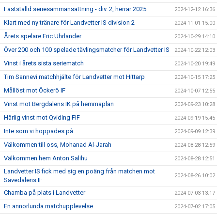
Fastställd seriesammansättning - div. 2, herrar 2025
2024-12-12 16:36
Klart med ny tränare för Landvetter IS division 2
2024-11-01 15:00
Årets spelare Eric Uhrlander
2024-10-29 14:10
Över 200 och 100 spelade tävlingsmatcher för Landvetter IS
2024-10-22 12:03
Vinst i årets sista seriematch
2024-10-20 19:49
Tim Sannevi matchhjälte för Landvetter mot Hittarp
2024-10-15 17:25
Mållöst mot Öckerö IF
2024-10-07 12:55
Vinst mot Bergdalens IK på hemmaplan
2024-09-23 10:28
Härlig vinst mot Qviding FIF
2024-09-19 15:45
Inte som vi hoppades på
2024-09-09 12:39
Välkommen till oss, Mohanad Al-Jarah
2024-08-28 12:59
Välkommen hem Anton Salihu
2024-08-28 12:51
Landvetter IS fick med sig en poäng från matchen mot
2024-08-26 10:02
Sävedalens IF
Chamba på plats i Landvetter
2024-07-03 13:17
En annorlunda matchupplevelse
2024-07-02 17:05