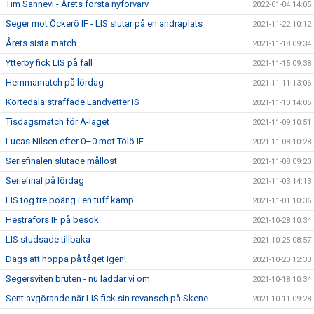
Tim Sannevi - Årets första nyförvärv
2022-01-04 14:05
Seger mot Öckerö IF - LIS slutar på en andraplats
2021-11-22 10:12
Årets sista match
2021-11-18 09:34
Ytterby fick LIS på fall
2021-11-15 09:38
Hemmamatch på lördag
2021-11-11 13:06
Kortedala straffade Landvetter IS
2021-11-10 14:05
Tisdagsmatch för A-laget
2021-11-09 10:51
Lucas Nilsen efter 0–0 mot Tölö IF
2021-11-08 10:28
Seriefinalen slutade mållöst
2021-11-08 09:20
Seriefinal på lördag
2021-11-03 14:13
LIS tog tre poäng i en tuff kamp
2021-11-01 10:36
Hestrafors IF på besök
2021-10-28 10:34
LIS studsade tillbaka
2021-10-25 08:57
Dags att hoppa på tåget igen!
2021-10-20 12:33
Segersviten bruten - nu laddar vi om
2021-10-18 10:34
Sent avgörande när LIS fick sin revansch på Skene
2021-10-11 09:28