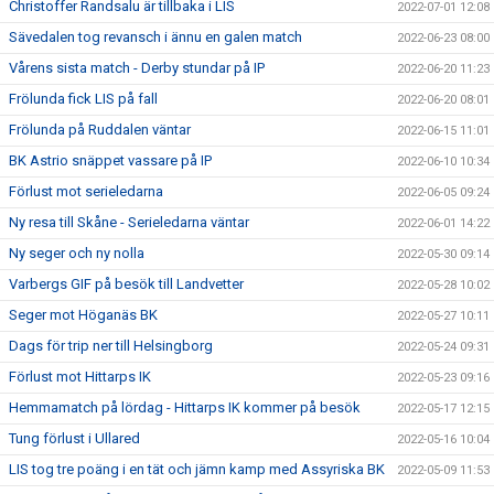
Christoffer Randsalu är tillbaka i LIS
2022-07-01 12:08
Sävedalen tog revansch i ännu en galen match
2022-06-23 08:00
Vårens sista match - Derby stundar på IP
2022-06-20 11:23
Frölunda fick LIS på fall
2022-06-20 08:01
Frölunda på Ruddalen väntar
2022-06-15 11:01
BK Astrio snäppet vassare på IP
2022-06-10 10:34
Förlust mot serieledarna
2022-06-05 09:24
Ny resa till Skåne - Serieledarna väntar
2022-06-01 14:22
Ny seger och ny nolla
2022-05-30 09:14
Varbergs GIF på besök till Landvetter
2022-05-28 10:02
Seger mot Höganäs BK
2022-05-27 10:11
Dags för trip ner till Helsingborg
2022-05-24 09:31
Förlust mot Hittarps IK
2022-05-23 09:16
Hemmamatch på lördag - Hittarps IK kommer på besök
2022-05-17 12:15
Tung förlust i Ullared
2022-05-16 10:04
LIS tog tre poäng i en tät och jämn kamp med Assyriska BK
2022-05-09 11:53