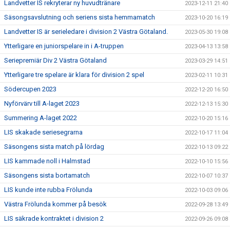
Landvetter IS rekryterar ny huvudtränare
2023-12-11 21:40
Säsongsavslutning och seriens sista hemmamatch
2023-10-20 16:19
Landvetter IS är serieledare i division 2 Västra Götaland.
2023-05-30 19:08
Ytterligare en juniorspelare in i A-truppen
2023-04-13 13:58
Seriepremiär Div 2 Västra Götaland
2023-03-29 14:51
Ytterligare tre spelare är klara för division 2 spel
2023-02-11 10:31
Södercupen 2023
2022-12-20 16:50
Nyförvärv till A-laget 2023
2022-12-13 15:30
Summering A-laget 2022
2022-10-20 15:16
LIS skakade seriesegrarna
2022-10-17 11:04
Säsongens sista match på lördag
2022-10-13 09:22
LIS kammade noll i Halmstad
2022-10-10 15:56
Säsongens sista bortamatch
2022-10-07 10:37
LIS kunde inte rubba Frölunda
2022-10-03 09:06
Västra Frölunda kommer på besök
2022-09-28 13:49
LIS säkrade kontraktet i division 2
2022-09-26 09:08