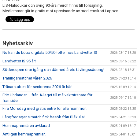
LIS-Halsdukar och övrig 90-års merch finns till försäjning.
Medlemmar går in gratis mot uppvisande av medlemskort i appen
Nyhetsarkiv
Nu kan du köpa digitala 50/50-lotter hos Landvetter IS
2026-03-17 18:28
Landvetter IS 95 år!
2026-03-16 09:22
Södercupen drar igång och därmed årets tävlingssäsong!
2026-02-18 16:31
Träningsmatcher våren 2026
2026-01-23 10:14
Tränarstaben för seniorerna 2026 är här!
2025-12-09 19:14
Eric Uhrlander – från A-laget till målvaktstränare för
2025-09-17 12:18
framtiden
Fira Morsdag med gratis entré för alla mammor!
2025-05-22 15:35
Långfredagens match fick besök från Blåkulla!
2025-04-21 08:23
Hemmapremiären avklarad
2025-04-09 16:17
Äntligen hemmapremiär!
2025-04-01 15:01