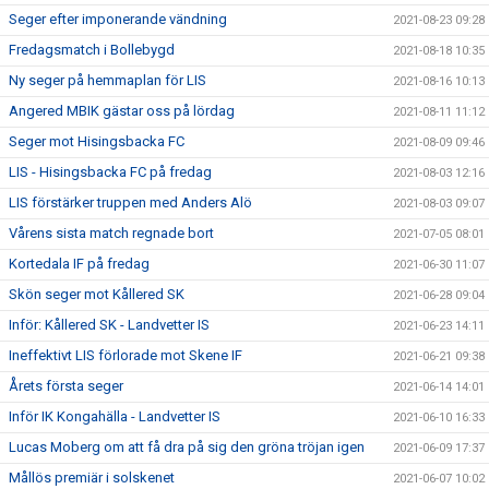
Seger efter imponerande vändning
2021-08-23 09:28
Fredagsmatch i Bollebygd
2021-08-18 10:35
Ny seger på hemmaplan för LIS
2021-08-16 10:13
Angered MBIK gästar oss på lördag
2021-08-11 11:12
Seger mot Hisingsbacka FC
2021-08-09 09:46
LIS - Hisingsbacka FC på fredag
2021-08-03 12:16
LIS förstärker truppen med Anders Alö
2021-08-03 09:07
Vårens sista match regnade bort
2021-07-05 08:01
Kortedala IF på fredag
2021-06-30 11:07
Skön seger mot Kållered SK
2021-06-28 09:04
Inför: Kållered SK - Landvetter IS
2021-06-23 14:11
Ineffektivt LIS förlorade mot Skene IF
2021-06-21 09:38
Årets första seger
2021-06-14 14:01
Inför IK Kongahälla - Landvetter IS
2021-06-10 16:33
Lucas Moberg om att få dra på sig den gröna tröjan igen
2021-06-09 17:37
Mållös premiär i solskenet
2021-06-07 10:02