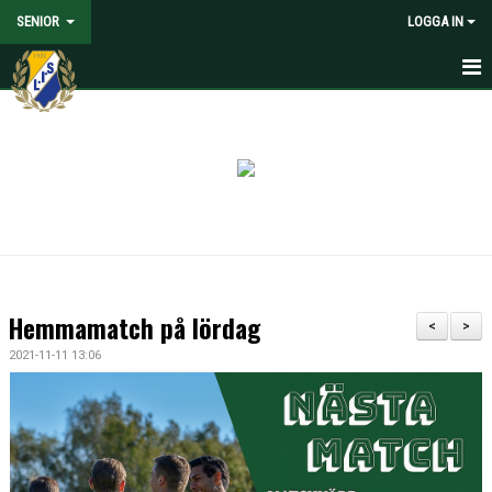
SENIOR
LOGGA IN
HEM
NYHETER
KALENDER
MATCHER
TRUPPEN
Hemmamatch på lördag
<
>
MEDIA
2021-11-11 13:06
DOKUMENT
KONTAKT