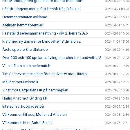
Fira Morsdag med gratis entré för alla mammor!
2025-05-22 15:35
Långfredagens match fick besök från Blåkulla!
2025-04-21 08:23
Hemmapremiären avklarad
2025-04-09 16:17
Äntligen hemmapremiär!
2025-04-01 15:01
Fastställd seriesammansättning - div. 2, herrar 2025
2024-12-12 16:36
Klart med ny tränare för Landvetter IS division 2
2024-11-01 15:00
Årets spelare Eric Uhrlander
2024-10-29 14:10
Över 200 och 100 spelade tävlingsmatcher för Landvetter IS
2024-10-22 12:03
Vinst i årets sista seriematch
2024-10-20 19:49
Tim Sannevi matchhjälte för Landvetter mot Hittarp
2024-10-15 17:25
Mållöst mot Öckerö IF
2024-10-07 12:55
Vinst mot Bergdalens IK på hemmaplan
2024-09-23 10:28
Härlig vinst mot Qviding FIF
2024-09-19 15:45
Inte som vi hoppades på
2024-09-09 12:39
Välkommen till oss, Mohanad Al-Jarah
2024-08-28 12:59
Välkommen hem Anton Salihu
2024-08-28 12:51