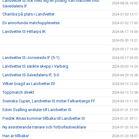
Landvetter IS fick med sig en poäng från matchen mot
2024-08-26 10:02
Sävedalens IF
Chamba på plats i Landvetter
2024-07-03 13:17
En annorlunda matchupplevelse
2024-07-02 17:05
Landvetter IS-Hittarps IK
2024-06-17 14:04
2024-05-30 15:21
2024-05-17 14:05
Landvetter IS-Jonsereds IF (5-1)
2024-05-17 09:03
Landvetter IS sänkte skepp i Varberg
2024-05-03 14:24
Landvetter IS-Sävedalens IF, 5-0
2024-04-29 10:28
Vilken bragd av Landvetter IS!
2024-04-15 12:54
Toppmatch direkt
2024-04-15 12:38
Svenska Cupen, Landvetter IS möter Falkenbergs FF
2024-04-10 11:03
Edvin Svalling ansluter till Landvetter IS
2024-01-31 21:59
Fredrik Alnäs kommer tillbaka till Landvetter IS
2024-01-31 09:11
Ny assisterande tränare och fotbollsutvecklare
2024-01-25 10:14
Han är tillbaka!
2024-01-23 18:27