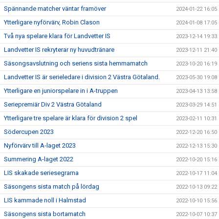
Spännande matcher väntar framöver
2024-01-22 16:05
Ytterligare nyförvärv, Robin Clason
2024-01-08 17:05
Två nya spelare klara för Landvetter IS
2023-12-14 19:33
Landvetter IS rekryterar ny huvudtränare
2023-12-11 21:40
Säsongsavslutning och seriens sista hemmamatch
2023-10-20 16:19
Landvetter IS är serieledare i division 2 Västra Götaland.
2023-05-30 19:08
Ytterligare en juniorspelare in i A-truppen
2023-04-13 13:58
Seriepremiär Div 2 Västra Götaland
2023-03-29 14:51
Ytterligare tre spelare är klara för division 2 spel
2023-02-11 10:31
Södercupen 2023
2022-12-20 16:50
Nyförvärv till A-laget 2023
2022-12-13 15:30
Summering A-laget 2022
2022-10-20 15:16
LIS skakade seriesegrarna
2022-10-17 11:04
Säsongens sista match på lördag
2022-10-13 09:22
LIS kammade noll i Halmstad
2022-10-10 15:56
Säsongens sista bortamatch
2022-10-07 10:37