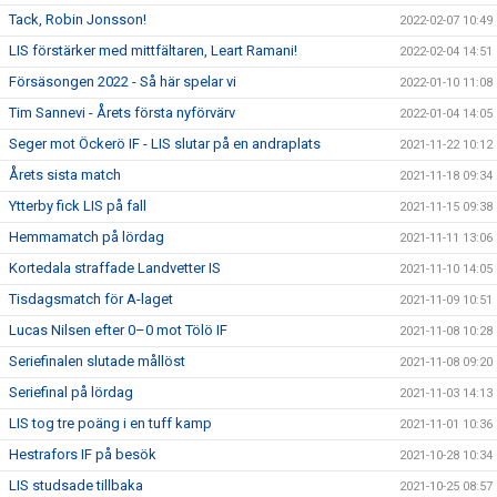
Tack, Robin Jonsson!
2022-02-07 10:49
LIS förstärker med mittfältaren, Leart Ramani!
2022-02-04 14:51
Försäsongen 2022 - Så här spelar vi
2022-01-10 11:08
Tim Sannevi - Årets första nyförvärv
2022-01-04 14:05
Seger mot Öckerö IF - LIS slutar på en andraplats
2021-11-22 10:12
Årets sista match
2021-11-18 09:34
Ytterby fick LIS på fall
2021-11-15 09:38
Hemmamatch på lördag
2021-11-11 13:06
Kortedala straffade Landvetter IS
2021-11-10 14:05
Tisdagsmatch för A-laget
2021-11-09 10:51
Lucas Nilsen efter 0–0 mot Tölö IF
2021-11-08 10:28
Seriefinalen slutade mållöst
2021-11-08 09:20
Seriefinal på lördag
2021-11-03 14:13
LIS tog tre poäng i en tuff kamp
2021-11-01 10:36
Hestrafors IF på besök
2021-10-28 10:34
LIS studsade tillbaka
2021-10-25 08:57