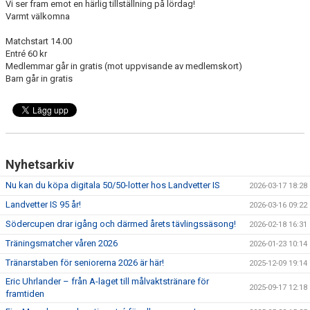
Vi ser fram emot en härlig tillställning på lördag!
Varmt välkomna
Matchstart 14.00
Entré 60 kr
Medlemmar går in gratis (mot uppvisande av medlemskort)
Barn går in gratis
Nyhetsarkiv
Nu kan du köpa digitala 50/50-lotter hos Landvetter IS
2026-03-17 18:28
Landvetter IS 95 år!
2026-03-16 09:22
Södercupen drar igång och därmed årets tävlingssäsong!
2026-02-18 16:31
Träningsmatcher våren 2026
2026-01-23 10:14
Tränarstaben för seniorerna 2026 är här!
2025-12-09 19:14
Eric Uhrlander – från A-laget till målvaktstränare för
2025-09-17 12:18
framtiden