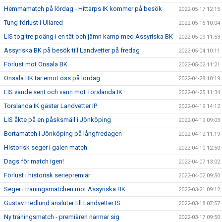
Hemmamatch på lördag - Hittarps IK kommer på besök
2022-05-17 12:15
Tung förlust i Ullared
2022-05-16 10:04
LIS tog tre poäng i en tät och jämn kamp med Assyriska BK
2022-05-09 11:53
Assyriska BK på besök till Landvetter på fredag
2022-05-04 10:11
Förlust mot Onsala BK
2022-05-02 11:21
Onsala BK tar emot oss på lördag
2022-04-28 10:19
LIS vände sent och vann mot Torslanda IK
2022-04-25 11:34
Torslanda IK gästar Landvetter IP
2022-04-19 14:12
LIS åkte på en påsksmäll i Jönköping
2022-04-19 09:03
Bortamatch i Jönköping på långfredagen
2022-04-12 11:19
Historisk seger i galen match
2022-04-10 12:50
Dags för match igen!
2022-04-07 13:02
Förlust i historisk seriepremiär
2022-04-02 09:50
Seger i träningsmatchen mot Assyriska BK
2022-03-21 09:12
Gustav Hedlund ansluter till Landvetter IS
2022-03-18 07:57
Ny träningsmatch - premiären närmar sig
2022-03-17 09:50