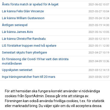
Årets första match är spelad för A-laget
2021-06-02 10:07
Lär känna Felix Glán Vincenze
2021-05-27 10:04
Lär känna William Gustavsson
2021-05-24 15:24
Äntligen seriespel
2021-05-19 14:00
Lär känna James Avis
2021-05-16 13:05
Lär känna Christoffer Randsalu
2021-05-12 10:11
LIS förstärker truppen med två spelare
2021-05-11 12:00
Seriestart skjuts fram ytterligare
2021-04-27 10:19
En försäsong där Covid-19 har varit den största
2021-04-09 13:36
motståndaren
Uppskjuten seriestart
2021-03-12 14:13
Inga träningsmatcher fram till 20 mars
2021-03-05 13:57
Södercupen ställs in
2021-02-23 10:03
Välkommen hem, James!
För att hemsidan ska fungera korrekt använder vi nödvändiga
2021-02-08 17:20
cookies från SportAdmin. Dessa går inte att stänga av.
Träningsmatcher inställda
2021-02-02 09:12
Föreningen kan också använda frivilliga cookies, t.ex. för statistik
eller marknadsföring. Du väljer själv om du vill acceptera dessa.