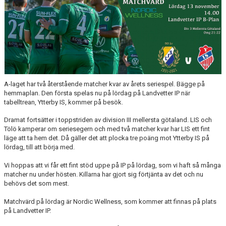
A-laget har två återstående matcher kvar av årets seriespel. Bägge på
hemmaplan. Den första spelas nu på lördag på Landvetter IP när
tabelltrean, Ytterby IS, kommer på besök.
Dramat fortsätter i toppstriden av division III mellersta götaland. LIS och
Tölö kamperar om seriesegern och med två matcher kvar har LIS ett fint
läge att ta hem det. Då gäller det att plocka tre poäng mot Ytterby IS på
lördag, till att börja med.
Vi hoppas att vi får ett fint stöd uppe på IP på lördag, som vi haft så många
matcher nu under hösten. Killarna har gjort sig förtjänta av det och nu
behövs det som mest.
Matchvärd på lördag är Nordic Wellness, som kommer att finnas på plats
på Landvetter IP.