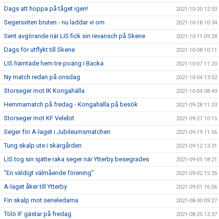
Dags att hoppa på tåget igen!
2021-10-20 12:33
Segersviten bruten - nu laddar vi om
2021-10-18 10:34
Sent avgörande när LIS fick sin revansch på Skene
2021-10-11 09:28
Dags för utflykt till Skene
2021-10-08 10:11
LIS hämtade hem tre poäng i Backa
2021-10-07 11:20
Ny match redan på onsdag
2021-10-04 13:02
Storseger mot IK Kongahälla
2021-10-04 08:49
Hemmamatch på fredag - Kongahälla på besök
2021-09-28 11:33
Storseger mot KF Velebit
2021-09-27 10:15
Seger för A-laget i Jubileumsmatchen
2021-09-19 11:56
Tung skalp ute i skärgården
2021-09-12 13:31
LIS tog sin sjätte raka seger när Ytterby besegrades
2021-09-05 18:21
"En väldigt välmående förening"
2021-09-02 15:35
A-laget åker till Ytterby
2021-09-01 16:06
Fin skalp mot serieledarna
2021-08-30 09:27
Tölö IF gästar på fredag
2021-08-25 13:37