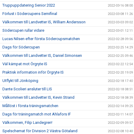
Truppuppdatering Senior 2022
2022-03-16 08:00
Förlust i Södercupens Semifinal
2022-03-08 11:26
Välkommen till Landvetter IS, William Andersson
2022-03-03 09:02
Södercupen rullar vidare
2022-03-01 12:11
Lucas Nilsen efter första Södercupsmatchen
2022-02-28 09:56
Dags för Södercupen
2022-02-25 14:29
Välkommen till Landvetter IS, Daniel Simonsen
2022-02-25 09:46
Väl kämpat mot Örgryte IS
2022-02-22 12:54
Praktisk information inför Örgryte IS
2022-02-20 19:09
Utflykt till Jönköping
2022-02-18 17:40
Dante Scolieri ansluter till LIS
2022-02-18 08:51
Välkommen till Landvetter IS, Kevin Strand
2022-02-18 08:39
Mållöst i första träningsmatchen
2022-02-14 09:25
Dags för träningsmatch mot Ahlafors IF
2022-02-11 14:07
Välkommen, Filip Landegren!
2022-02-09 09:57
Spelschemat för Division 2 Västra Götaland
2022-02-08 10:40