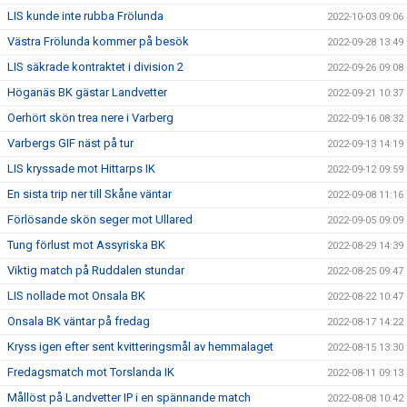
LIS kunde inte rubba Frölunda
2022-10-03 09:06
Västra Frölunda kommer på besök
2022-09-28 13:49
LIS säkrade kontraktet i division 2
2022-09-26 09:08
Höganäs BK gästar Landvetter
2022-09-21 10:37
Oerhört skön trea nere i Varberg
2022-09-16 08:32
Varbergs GIF näst på tur
2022-09-13 14:19
LIS kryssade mot Hittarps IK
2022-09-12 09:59
En sista trip ner till Skåne väntar
2022-09-08 11:16
Förlösande skön seger mot Ullared
2022-09-05 09:09
Tung förlust mot Assyriska BK
2022-08-29 14:39
Viktig match på Ruddalen stundar
2022-08-25 09:47
LIS nollade mot Onsala BK
2022-08-22 10:47
Onsala BK väntar på fredag
2022-08-17 14:22
Kryss igen efter sent kvitteringsmål av hemmalaget
2022-08-15 13:30
Fredagsmatch mot Torslanda IK
2022-08-11 09:13
Mållöst på Landvetter IP i en spännande match
2022-08-08 10:42