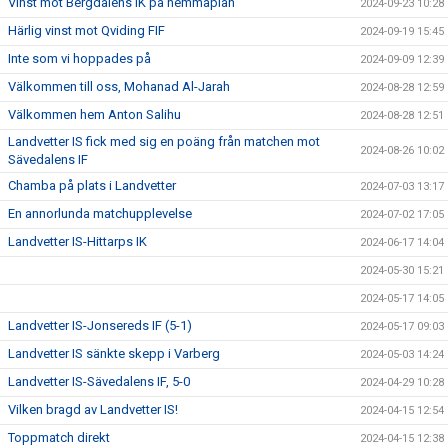
Vinst mot Bergdalens IK på hemmaplan
2024-09-23 10:28
Härlig vinst mot Qviding FIF
2024-09-19 15:45
Inte som vi hoppades på
2024-09-09 12:39
Välkommen till oss, Mohanad Al-Jarah
2024-08-28 12:59
Välkommen hem Anton Salihu
2024-08-28 12:51
Landvetter IS fick med sig en poäng från matchen mot
2024-08-26 10:02
Sävedalens IF
Chamba på plats i Landvetter
2024-07-03 13:17
En annorlunda matchupplevelse
2024-07-02 17:05
Landvetter IS-Hittarps IK
2024-06-17 14:04
2024-05-30 15:21
2024-05-17 14:05
Landvetter IS-Jonsereds IF (5-1)
2024-05-17 09:03
Landvetter IS sänkte skepp i Varberg
2024-05-03 14:24
Landvetter IS-Sävedalens IF, 5-0
2024-04-29 10:28
Vilken bragd av Landvetter IS!
2024-04-15 12:54
Toppmatch direkt
2024-04-15 12:38