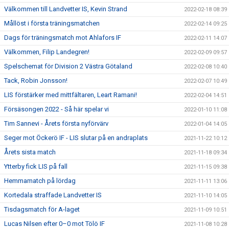
Välkommen till Landvetter IS, Kevin Strand
2022-02-18 08:39
Mållöst i första träningsmatchen
2022-02-14 09:25
Dags för träningsmatch mot Ahlafors IF
2022-02-11 14:07
Välkommen, Filip Landegren!
2022-02-09 09:57
Spelschemat för Division 2 Västra Götaland
2022-02-08 10:40
Tack, Robin Jonsson!
2022-02-07 10:49
LIS förstärker med mittfältaren, Leart Ramani!
2022-02-04 14:51
Försäsongen 2022 - Så här spelar vi
2022-01-10 11:08
Tim Sannevi - Årets första nyförvärv
2022-01-04 14:05
Seger mot Öckerö IF - LIS slutar på en andraplats
2021-11-22 10:12
Årets sista match
2021-11-18 09:34
Ytterby fick LIS på fall
2021-11-15 09:38
Hemmamatch på lördag
2021-11-11 13:06
Kortedala straffade Landvetter IS
2021-11-10 14:05
Tisdagsmatch för A-laget
2021-11-09 10:51
Lucas Nilsen efter 0–0 mot Tölö IF
2021-11-08 10:28