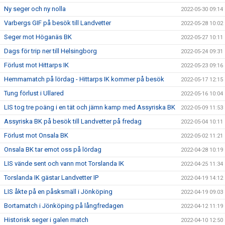
Ny seger och ny nolla
2022-05-30 09:14
Varbergs GIF på besök till Landvetter
2022-05-28 10:02
Seger mot Höganäs BK
2022-05-27 10:11
Dags för trip ner till Helsingborg
2022-05-24 09:31
Förlust mot Hittarps IK
2022-05-23 09:16
Hemmamatch på lördag - Hittarps IK kommer på besök
2022-05-17 12:15
Tung förlust i Ullared
2022-05-16 10:04
LIS tog tre poäng i en tät och jämn kamp med Assyriska BK
2022-05-09 11:53
Assyriska BK på besök till Landvetter på fredag
2022-05-04 10:11
Förlust mot Onsala BK
2022-05-02 11:21
Onsala BK tar emot oss på lördag
2022-04-28 10:19
LIS vände sent och vann mot Torslanda IK
2022-04-25 11:34
Torslanda IK gästar Landvetter IP
2022-04-19 14:12
LIS åkte på en påsksmäll i Jönköping
2022-04-19 09:03
Bortamatch i Jönköping på långfredagen
2022-04-12 11:19
Historisk seger i galen match
2022-04-10 12:50