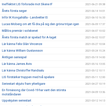
Ineffektivt LIS förlorade mot Skene IF
2021-06-21 09:38
Årets första seger
2021-06-14 14:01
Inför IK Kongahälla - Landvetter IS
2021-06-10 16:33
Lucas Moberg om att få dra på sig den gröna tröjan igen
2021-06-09 17:37
Mållös premiär i solskenet
2021-06-07 10:02
Årets första match är spelad för A-laget
2021-06-02 10:07
Lär känna Felix Glán Vincenze
2021-05-27 10:04
Lär känna William Gustavsson
2021-05-24 15:24
Äntligen seriespel
2021-05-19 14:00
Lär känna James Avis
2021-05-16 13:05
Lär känna Christoffer Randsalu
2021-05-12 10:11
LIS förstärker truppen med två spelare
2021-05-11 12:00
Seriestart skjuts fram ytterligare
2021-04-27 10:19
En försäsong där Covid-19 har varit den största
2021-04-09 13:36
motståndaren
Uppskjuten seriestart
2021-03-12 14:13