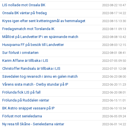
LIS nollade mot Onsala BK
2022-08-22 10:47
Onsala BK väntar på fredag
2022-08-17 14:22
Kryss igen efter sent kvitteringsmål av hemmalaget
2022-08-15 13:30
Fredagsmatch mot Torslanda IK
2022-08-11 09:13
Mållöst på Landvetter IP i en spännande match
2022-08-08 10:42
Husqvarna FF på besök till Landvetter
2022-08-03 12:15
Sur förlust i omstarten
2022-08-01 08:41
Karim Affane är tillbaka i LIS
2022-07-05 09:50
Christoffer Randsalu är tillbaka i LIS
2022-07-01 12:08
Sävedalen tog revansch i ännu en galen match
2022-06-23 08:00
Vårens sista match - Derby stundar på IP
2022-06-20 11:23
Frölunda fick LIS på fall
2022-06-20 08:01
Frölunda på Ruddalen väntar
2022-06-15 11:01
BK Astrio snäppet vassare på IP
2022-06-10 10:34
Förlust mot serieledarna
2022-06-05 09:24
Ny resa till Skåne - Serieledarna väntar
2022-06-01 14:22