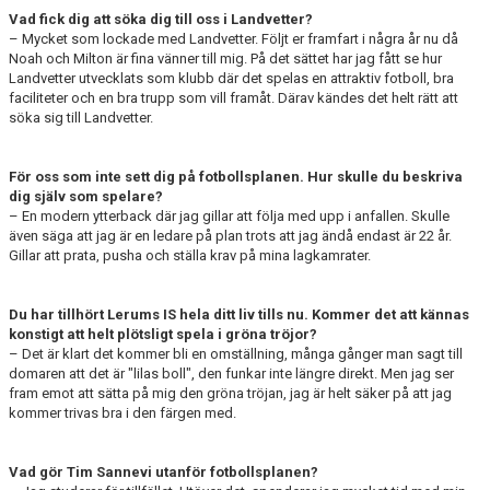
Vad fick dig att söka dig till oss i Landvetter?
​– Mycket som lockade med Landvetter. Följt er framfart i några år nu då
Noah och Milton är fina vänner till mig. På det sättet har jag fått se hur
Landvetter utvecklats som klubb där det spelas en attraktiv fotboll, bra
faciliteter och en bra trupp som vill framåt. Därav kändes det helt rätt att
söka sig till Landvetter.
För oss som inte sett dig på fotbollsplanen. Hur skulle du beskriva
dig själv som spelare?
– En modern ytterback där jag gillar att följa med upp i anfallen. Skulle
även säga att jag är en ledare på plan trots att jag ändå endast är 22 år.
Gillar att prata, pusha och ställa krav på mina lagkamrater.
Du har tillhört Lerums IS hela ditt liv tills nu. Kommer det att kännas
konstigt att helt plötsligt spela i gröna tröjor?
– Det är klart det kommer bli en omställning, många gånger man sagt till
domaren att det är "lilas boll", den funkar inte längre direkt. Men jag ser
fram emot att sätta på mig den gröna tröjan, jag är helt säker på att jag
kommer trivas bra i den färgen med.
Vad gör Tim Sannevi utanför fotbollsplanen?