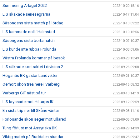
Summering A-laget 2022
2022-10-20 15:16
LIS skakade seriesegrarna
2022-10-17 11:04
Säsongens sista match på lördag
2022-10-13 09:22
LIS kammade noll i Halmstad
2022-10-10 15:56
Säsongens sista bortamatch
2022-10-07 10:37
LIS kunde inte rubba Frölunda
2022-10-03 09:06
Västra Frölunda kommer på besök
2022-09-28 13:49
LIS säkrade kontraktet i division 2
2022-09-26 09:08
Höganäs BK gästar Landvetter
2022-09-21 10:37
Oerhört skön trea nere i Varberg
2022-09-16 08:32
Varbergs GIF näst på tur
2022-09-13 14:19
LIS kryssade mot Hittarps IK
2022-09-12 09:59
En sista trip ner till Skåne väntar
2022-09-08 11:16
Förlösande skön seger mot Ullared
2022-09-05 09:09
Tung förlust mot Assyriska BK
2022-08-29 14:39
Viktig match på Ruddalen stundar
2022-08-25 09:47