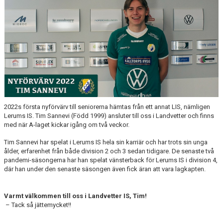
2022s första nyförvärv till seniorerna hämtas från ett annat LIS, nämligen
Lerums IS. Tim Sannevi (Född 1999) ansluter till oss i Landvetter och finns
med när A-laget kickar igång om två veckor.
Tim Sannevi har spelat i Lerums IS hela sin karriär och har trots sin unga
ålder, erfarenhet från både division 2 och 3 sedan tidigare. De senaste två
pandemi-säsongerna har han spelat vänsterback för Lerums IS i division 4,
där han under den senaste säsongen även fick äran att vara lagkapten.
Varmt välkommen till oss i Landvetter IS, Tim!
– Tack så jättemycket!!