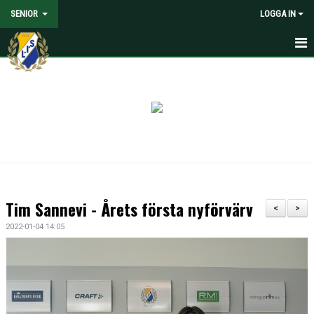
SENIOR
LOGGA IN
HEM
NYHETER
KALENDER
MATCHER
TRUPPEN
Tim Sannevi - Årets första nyförvärv
<
>
MEDIA
2022-01-04 14:05
DOKUMENT
KONTAKT