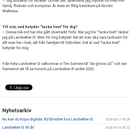
– Jag studerar för tillfället. Utöver det, spenderar jag mycket tid med min
familj, flickvän och kompisar. Är även en flitig besökare på Nordic
Wellness.
Till sist, vad betyder "tacka livet" för dig?
– Dessa två ord har inte gått obemärkt förbi. När jag hör "tacka livet" tänker
jag på Landvetter IS. Men för mig betyder det att man ska vara tacksam för
allt man har i livet, allt från familjen till fotbollen. Det är vad "tacka livet"
betyder för mig.​
Från hela Landvetter IS välkomnar vi Tim Sannevi till "de gröna LIS" och ser
framemot att få se honom på Landvetter IP under 2022.
Nyhetsarkiv
Nu kan du köpa digitala 50/50-lotter hos Landvetter IS
2026-03-17 18:28
Landvetter IS 95 år!
2026-03-16 09:22