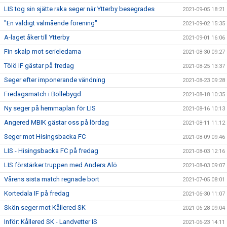
LIS tog sin sjätte raka seger när Ytterby besegrades
2021-09-05 18:21
"En väldigt välmående förening"
2021-09-02 15:35
A-laget åker till Ytterby
2021-09-01 16:06
Fin skalp mot serieledarna
2021-08-30 09:27
Tölö IF gästar på fredag
2021-08-25 13:37
Seger efter imponerande vändning
2021-08-23 09:28
Fredagsmatch i Bollebygd
2021-08-18 10:35
Ny seger på hemmaplan för LIS
2021-08-16 10:13
Angered MBIK gästar oss på lördag
2021-08-11 11:12
Seger mot Hisingsbacka FC
2021-08-09 09:46
LIS - Hisingsbacka FC på fredag
2021-08-03 12:16
LIS förstärker truppen med Anders Alö
2021-08-03 09:07
Vårens sista match regnade bort
2021-07-05 08:01
Kortedala IF på fredag
2021-06-30 11:07
Skön seger mot Kållered SK
2021-06-28 09:04
Inför: Kållered SK - Landvetter IS
2021-06-23 14:11