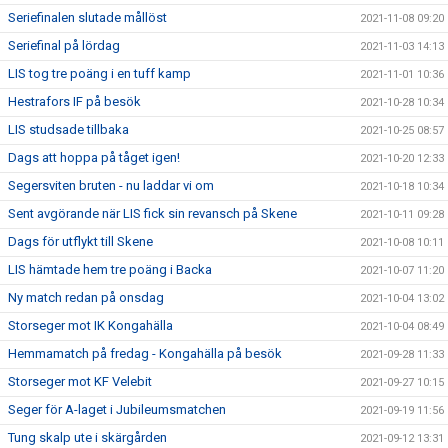
Seriefinalen slutade mållöst
2021-11-08 09:20
Seriefinal på lördag
2021-11-03 14:13
LIS tog tre poäng i en tuff kamp
2021-11-01 10:36
Hestrafors IF på besök
2021-10-28 10:34
LIS studsade tillbaka
2021-10-25 08:57
Dags att hoppa på tåget igen!
2021-10-20 12:33
Segersviten bruten - nu laddar vi om
2021-10-18 10:34
Sent avgörande när LIS fick sin revansch på Skene
2021-10-11 09:28
Dags för utflykt till Skene
2021-10-08 10:11
LIS hämtade hem tre poäng i Backa
2021-10-07 11:20
Ny match redan på onsdag
2021-10-04 13:02
Storseger mot IK Kongahälla
2021-10-04 08:49
Hemmamatch på fredag - Kongahälla på besök
2021-09-28 11:33
Storseger mot KF Velebit
2021-09-27 10:15
Seger för A-laget i Jubileumsmatchen
2021-09-19 11:56
Tung skalp ute i skärgården
2021-09-12 13:31