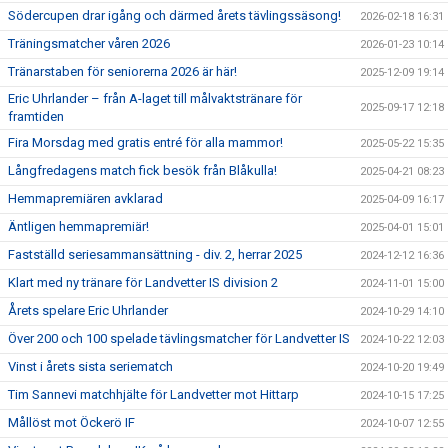
Södercupen drar igång och därmed årets tävlingssäsong!
2026-02-18 16:31
Träningsmatcher våren 2026
2026-01-23 10:14
Tränarstaben för seniorerna 2026 är här!
2025-12-09 19:14
Eric Uhrlander – från A-laget till målvaktstränare för
2025-09-17 12:18
framtiden
Fira Morsdag med gratis entré för alla mammor!
2025-05-22 15:35
Långfredagens match fick besök från Blåkulla!
2025-04-21 08:23
Hemmapremiären avklarad
2025-04-09 16:17
Äntligen hemmapremiär!
2025-04-01 15:01
Fastställd seriesammansättning - div. 2, herrar 2025
2024-12-12 16:36
Klart med ny tränare för Landvetter IS division 2
2024-11-01 15:00
Årets spelare Eric Uhrlander
2024-10-29 14:10
Över 200 och 100 spelade tävlingsmatcher för Landvetter IS
2024-10-22 12:03
Vinst i årets sista seriematch
2024-10-20 19:49
Tim Sannevi matchhjälte för Landvetter mot Hittarp
2024-10-15 17:25
Mållöst mot Öckerö IF
2024-10-07 12:55