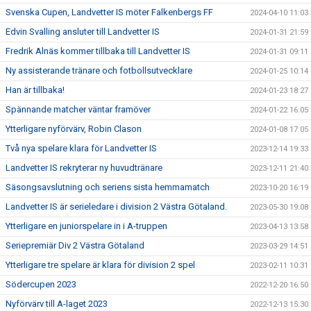
Svenska Cupen, Landvetter IS möter Falkenbergs FF
2024-04-10 11:03
Edvin Svalling ansluter till Landvetter IS
2024-01-31 21:59
Fredrik Alnäs kommer tillbaka till Landvetter IS
2024-01-31 09:11
Ny assisterande tränare och fotbollsutvecklare
2024-01-25 10:14
Han är tillbaka!
2024-01-23 18:27
Spännande matcher väntar framöver
2024-01-22 16:05
Ytterligare nyförvärv, Robin Clason
2024-01-08 17:05
Två nya spelare klara för Landvetter IS
2023-12-14 19:33
Landvetter IS rekryterar ny huvudtränare
2023-12-11 21:40
Säsongsavslutning och seriens sista hemmamatch
2023-10-20 16:19
Landvetter IS är serieledare i division 2 Västra Götaland.
2023-05-30 19:08
Ytterligare en juniorspelare in i A-truppen
2023-04-13 13:58
Seriepremiär Div 2 Västra Götaland
2023-03-29 14:51
Ytterligare tre spelare är klara för division 2 spel
2023-02-11 10:31
Södercupen 2023
2022-12-20 16:50
Nyförvärv till A-laget 2023
2022-12-13 15:30