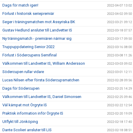
Dags för match igen!
2022-04-07 13:02
Förlust i historisk seriepremiär
2022-04-02 09:50
Seger i träningsmatchen mot Assyriska BK
2022-03-21 09:12
Gustav Hedlund ansluter till Landvetter IS
2022-03-18 07:57
Ny träningsmatch - premiären närmar sig
2022-03-17 09:50
Truppuppdatering Senior 2022
2022-03-16 08:00
Förlust i Södercupens Semifinal
2022-03-08 11:26
Välkommen till Landvetter IS, William Andersson
2022-03-03 09:02
Södercupen rullar vidare
2022-03-01 12:11
Lucas Nilsen efter första Södercupsmatchen
2022-02-28 09:56
Dags för Södercupen
2022-02-25 14:29
Välkommen till Landvetter IS, Daniel Simonsen
2022-02-25 09:46
Väl kämpat mot Örgryte IS
2022-02-22 12:54
Praktisk information inför Örgryte IS
2022-02-20 19:09
Utflykt till Jönköping
2022-02-18 17:40
Dante Scolieri ansluter till LIS
2022-02-18 08:51