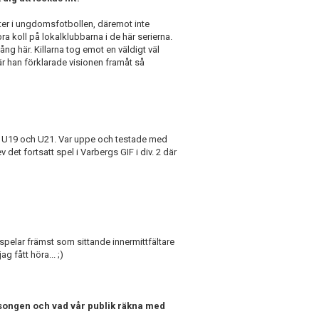
ter i ungdomsfotbollen, däremot inte
ra koll på lokalklubbarna i de här serierna.
ng här. Killarna tog emot en väldigt väl
 han förklarade visionen framåt så
, U19 och U21. Var uppe och testade med
 det fortsatt spel i Varbergs GIF i div. 2 där
 spelar främst som sittande innermittfältare
g fått höra... ;)
 säsongen och vad vår publik räkna med