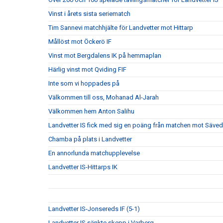
Vinst i årets sista seriematch
Tim Sannevi matchhjälte för Landvetter mot Hittarp
Mållöst mot Öckerö IF
Vinst mot Bergdalens IK på hemmaplan
Härlig vinst mot Qviding FIF
Inte som vi hoppades på
Välkommen till oss, Mohanad Al-Jarah
Välkommen hem Anton Salihu
Landvetter IS fick med sig en poäng från matchen mot Säved
Chamba på plats i Landvetter
En annorlunda matchupplevelse
Landvetter IS-Hittarps IK
Landvetter IS-Jonsereds IF (5-1)
Landvetter IS sänkte skepp i Varberg