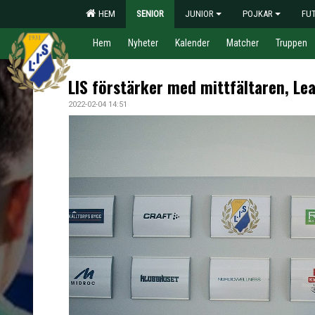
HEM
SENIOR
JUNIOR
POJKAR
FU
Hem
Nyheter
Kalender
Matcher
Truppen
LIS förstärker med mittfältaren, Le
2022-02-04 14:51