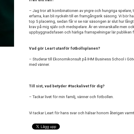
– Jag tror att kombinationen av yngre och hungriga spelare,
erfarna, kan bli nyckeln till en framgångsrik säsong. Vi bör ha
top 5 placering, sedan får vi se när säsongen är slut hur långt 
krav på mig själv och medspelare. Är en vinnarskalle men också
uppbyggnadsfasen och härliga framspelningar lär publiken 
Vad gör Leart utanför fotbollsplanen?
– Studerar till Ekonomikonsult på IHM Business School i Göt
med vänner.
Till sist, vad betyder #tackalivet för dig?
– Tackar livet för min familj, vänner och fotbollen.
Vi tackar Leart för hans svar och hälsar honom återigen varmt