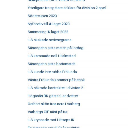
Ytterligare tre spelare är klara för division 2 spel
Södercupen 2023
Nyförvärv till A-laget 2023
Summering A-laget 2022
LIS skakade seriesegrarna
Säsongens sista match på lördag
LIS kammade noll i Halmstad
Säsongens sista bortamatch
LIS kunde inte rubba Frölunda
Västra Frölunda kommer på besök
LIS säkrade kontraktet i division 2
Höganäs BK gästar Landvetter
Oerhört skön trea nere i Varberg
Varbergs GIF näst på tur
LIS kryssade mot Hittarps IK
En sista trip ner till Skåne väntar