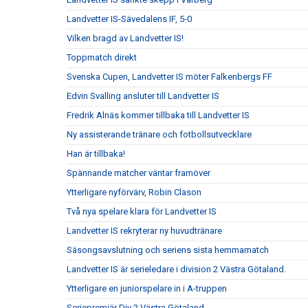
Landvetter IS-Sävedalens IF, 5-0
Vilken bragd av Landvetter IS!
Toppmatch direkt
Svenska Cupen, Landvetter IS möter Falkenbergs FF
Edvin Svalling ansluter till Landvetter IS
Fredrik Alnäs kommer tillbaka till Landvetter IS
Ny assisterande tränare och fotbollsutvecklare
Han är tillbaka!
Spännande matcher väntar framöver
Ytterligare nyförvärv, Robin Clason
Två nya spelare klara för Landvetter IS
Landvetter IS rekryterar ny huvudtränare
Säsongsavslutning och seriens sista hemmamatch
Landvetter IS är serieledare i division 2 Västra Götaland.
Ytterligare en juniorspelare in i A-truppen
Seriepremiär Div 2 Västra Götaland