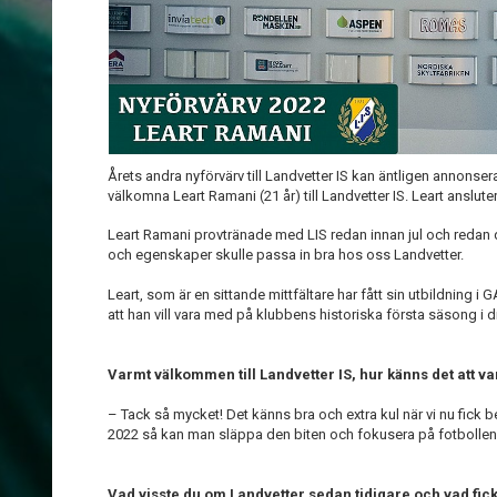
Årets andra nyförvärv till Landvetter IS kan äntligen annonser
välkomna Leart Ramani (21 år) till Landvetter IS. Leart anslute
Leart Ramani provtränade med LIS redan innan jul och redan 
och egenskaper skulle passa in bra hos oss Landvetter.
Leart, som är en sittande mittfältare har fått sin utbildning i
att han vill vara med på klubbens historiska första säsong i di
Varmt välkommen till Landvetter IS, hur känns det att va
– Tack så mycket! Det känns bra och extra kul när vi nu fick bek
2022 så kan man släppa den biten och fokusera på fotbollen
Vad visste du om Landvetter sedan tidigare och vad fick 