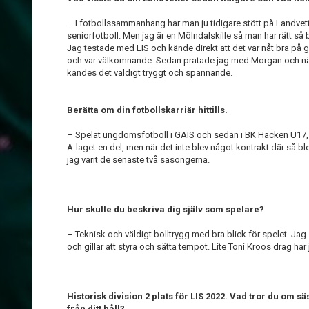
– I fotbollssammanhang har man ju tidigare stött på Landvet
seniorfotboll. Men jag är en Mölndalskille så man har rätt så b
Jag testade med LIS och kände direkt att det var nåt bra på gå
och var välkomnande. Sedan pratade jag med Morgan och när
kändes det väldigt tryggt och spännande.
Berätta om din fotbollskarriär hittills.
– Spelat ungdomsfotboll i GAIS och sedan i BK Häcken U17
A-laget en del, men när det inte blev något kontrakt där så blev
jag varit de senaste två säsongerna.
Hur skulle du beskriva dig själv som spelare?
– Teknisk och väldigt bolltrygg med bra blick för spelet. Jag
och gillar att styra och sätta tempot. Lite Toni Kroos drag har ja
Historisk division 2 plats för LIS 2022. Vad tror du om
från ditt håll?