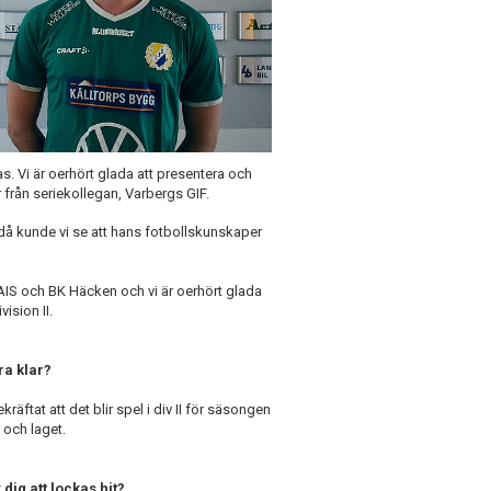
as. Vi är oerhört glada att presentera och
r från seriekollegan, Varbergs GIF.
då kunde vi se att hans fotbollskunskaper
 GAIS och BK Häcken och vi är oerhört glada
vision II.
ra klar?
räftat att det blir spel i div II för säsongen
 och laget.
dig att lockas hit?