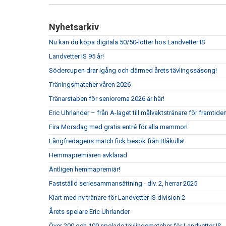
Nyhetsarkiv
Nu kan du köpa digitala 50/50-lotter hos Landvetter IS
Landvetter IS 95 år!
Södercupen drar igång och därmed årets tävlingssäsong!
Träningsmatcher våren 2026
Tränarstaben för seniorerna 2026 är här!
Eric Uhrlander – från A-laget till målvaktstränare för framtide
Fira Morsdag med gratis entré för alla mammor!
Långfredagens match fick besök från Blåkulla!
Hemmapremiären avklarad
Äntligen hemmapremiär!
Fastställd seriesammansättning - div. 2, herrar 2025
Klart med ny tränare för Landvetter IS division 2
Årets spelare Eric Uhrlander
Över 200 och 100 spelade tävlingsmatcher för Landvetter IS