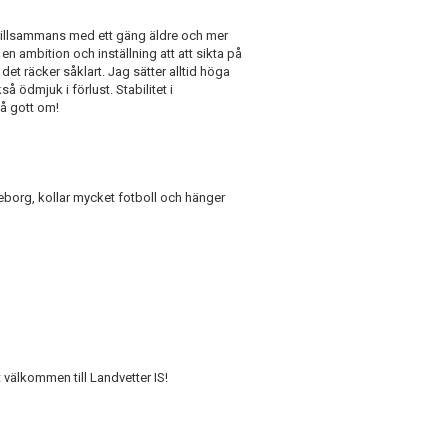
 tillsammans med ett gäng äldre och mer
 en ambition och inställning att att sikta på
det räcker såklart. Jag sätter alltid höga
 ödmjuk i förlust. Stabilitet i
få gott om!
eborg, kollar mycket fotboll och hänger
 välkommen till Landvetter IS!