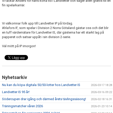
Vi tackar Anders för hans korta tid i Landvetter och säger även grattis till en
fin spelarkarriär.
Vi välkomnar folk upp till Landvetter IP på lördag.
Ahlafors IF, som spelar i Division 2 Norra Götaland gästar oss och det blir
en tuff värdemätare för Landvetter IS, där gästerna har ett starkt lag på
papperet och satsar uppåt i sin division 2-serie.
Väl mött på IP imorgon!
Nyhetsarkiv
Nu kan du köpa digitala 50/50-lotter hos Landvetter IS
2026-03-17 18:28
Landvetter IS 95 år!
2026-03-16 09:22
Södercupen drar igång och därmed årets tävlingssäsong!
2026-02-18 16:31
Träningsmatcher våren 2026
2026-01-23 10:14