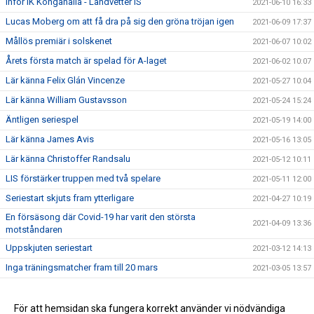
Inför IK Kongahälla - Landvetter IS
2021-06-10 16:33
Lucas Moberg om att få dra på sig den gröna tröjan igen
2021-06-09 17:37
Mållös premiär i solskenet
2021-06-07 10:02
Årets första match är spelad för A-laget
2021-06-02 10:07
Lär känna Felix Glán Vincenze
2021-05-27 10:04
Lär känna William Gustavsson
2021-05-24 15:24
Äntligen seriespel
2021-05-19 14:00
Lär känna James Avis
2021-05-16 13:05
Lär känna Christoffer Randsalu
2021-05-12 10:11
LIS förstärker truppen med två spelare
2021-05-11 12:00
Seriestart skjuts fram ytterligare
2021-04-27 10:19
En försäsong där Covid-19 har varit den största
2021-04-09 13:36
motståndaren
Uppskjuten seriestart
2021-03-12 14:13
Inga träningsmatcher fram till 20 mars
2021-03-05 13:57
Södercupen ställs in
2021-02-23 10:03
Välkommen hem, James!
För att hemsidan ska fungera korrekt använder vi nödvändiga
2021-02-08 17:20