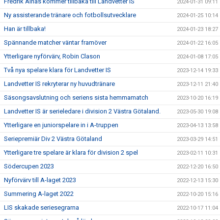
Fredrik Alnäs kommer tillbaka till Landvetter IS
2024-01-31 09:11
Ny assisterande tränare och fotbollsutvecklare
2024-01-25 10:14
Han är tillbaka!
2024-01-23 18:27
Spännande matcher väntar framöver
2024-01-22 16:05
Ytterligare nyförvärv, Robin Clason
2024-01-08 17:05
Två nya spelare klara för Landvetter IS
2023-12-14 19:33
Landvetter IS rekryterar ny huvudtränare
2023-12-11 21:40
Säsongsavslutning och seriens sista hemmamatch
2023-10-20 16:19
Landvetter IS är serieledare i division 2 Västra Götaland.
2023-05-30 19:08
Ytterligare en juniorspelare in i A-truppen
2023-04-13 13:58
Seriepremiär Div 2 Västra Götaland
2023-03-29 14:51
Ytterligare tre spelare är klara för division 2 spel
2023-02-11 10:31
Södercupen 2023
2022-12-20 16:50
Nyförvärv till A-laget 2023
2022-12-13 15:30
Summering A-laget 2022
2022-10-20 15:16
LIS skakade seriesegrarna
2022-10-17 11:04