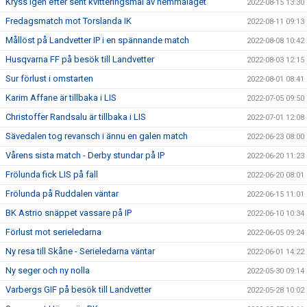
Kryss igen efter sent kvitteringsmål av hemmalaget
2022-08-15 13:30
Fredagsmatch mot Torslanda IK
2022-08-11 09:13
Mållöst på Landvetter IP i en spännande match
2022-08-08 10:42
Husqvarna FF på besök till Landvetter
2022-08-03 12:15
Sur förlust i omstarten
2022-08-01 08:41
Karim Affane är tillbaka i LIS
2022-07-05 09:50
Christoffer Randsalu är tillbaka i LIS
2022-07-01 12:08
Sävedalen tog revansch i ännu en galen match
2022-06-23 08:00
Vårens sista match - Derby stundar på IP
2022-06-20 11:23
Frölunda fick LIS på fall
2022-06-20 08:01
Frölunda på Ruddalen väntar
2022-06-15 11:01
BK Astrio snäppet vassare på IP
2022-06-10 10:34
Förlust mot serieledarna
2022-06-05 09:24
Ny resa till Skåne - Serieledarna väntar
2022-06-01 14:22
Ny seger och ny nolla
2022-05-30 09:14
Varbergs GIF på besök till Landvetter
2022-05-28 10:02