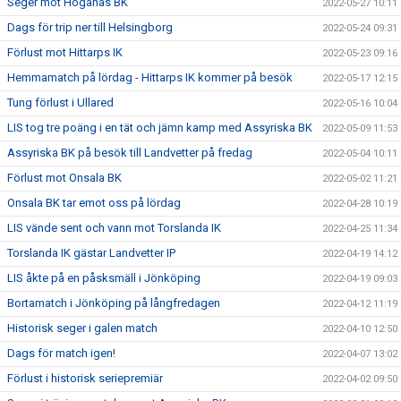
Seger mot Höganäs BK
2022-05-27 10:11
Dags för trip ner till Helsingborg
2022-05-24 09:31
Förlust mot Hittarps IK
2022-05-23 09:16
Hemmamatch på lördag - Hittarps IK kommer på besök
2022-05-17 12:15
Tung förlust i Ullared
2022-05-16 10:04
LIS tog tre poäng i en tät och jämn kamp med Assyriska BK
2022-05-09 11:53
Assyriska BK på besök till Landvetter på fredag
2022-05-04 10:11
Förlust mot Onsala BK
2022-05-02 11:21
Onsala BK tar emot oss på lördag
2022-04-28 10:19
LIS vände sent och vann mot Torslanda IK
2022-04-25 11:34
Torslanda IK gästar Landvetter IP
2022-04-19 14:12
LIS åkte på en påsksmäll i Jönköping
2022-04-19 09:03
Bortamatch i Jönköping på långfredagen
2022-04-12 11:19
Historisk seger i galen match
2022-04-10 12:50
Dags för match igen!
2022-04-07 13:02
Förlust i historisk seriepremiär
2022-04-02 09:50