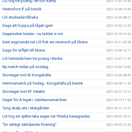
LIS tog tre poäng i en tuff kamp
2021-11-01 10:36
Hestrafors IF på besök
2021-10-28 10:34
LIS studsade tillbaka
2021-10-25 08:57
Dags att hoppa på tåget igen!
2021-10-20 12:33
Segersviten bruten - nu laddar vi om
2021-10-18 10:34
Sent avgörande när LIS fick sin revansch på Skene
2021-10-11 09:28
Dags för utflykt till Skene
2021-10-08 10:11
LIS hämtade hem tre poäng i Backa
2021-10-07 11:20
Ny match redan på onsdag
2021-10-04 13:02
Storseger mot IK Kongahälla
2021-10-04 08:49
Hemmamatch på fredag - Kongahälla på besök
2021-09-28 11:33
Storseger mot KF Velebit
2021-09-27 10:15
Seger för A-laget i Jubileumsmatchen
2021-09-19 11:56
Tung skalp ute i skärgården
2021-09-12 13:31
LIS tog sin sjätte raka seger när Ytterby besegrades
2021-09-05 18:21
"En väldigt välmående förening"
2021-09-02 15:35