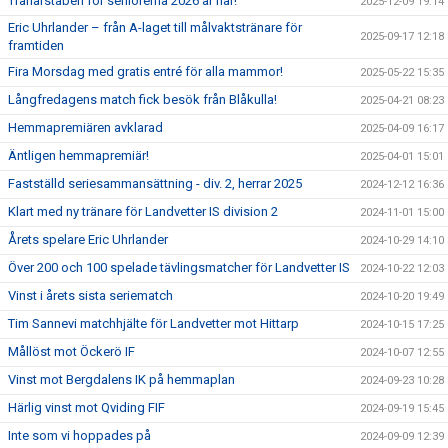
Tränarstaben för seniorerna 2026 är här!
2025-12-09 19:14
Eric Uhrlander – från A-laget till målvaktstränare för
2025-09-17 12:18
framtiden
Fira Morsdag med gratis entré för alla mammor!
2025-05-22 15:35
Långfredagens match fick besök från Blåkulla!
2025-04-21 08:23
Hemmapremiären avklarad
2025-04-09 16:17
Äntligen hemmapremiär!
2025-04-01 15:01
Fastställd seriesammansättning - div. 2, herrar 2025
2024-12-12 16:36
Klart med ny tränare för Landvetter IS division 2
2024-11-01 15:00
Årets spelare Eric Uhrlander
2024-10-29 14:10
Över 200 och 100 spelade tävlingsmatcher för Landvetter IS
2024-10-22 12:03
Vinst i årets sista seriematch
2024-10-20 19:49
Tim Sannevi matchhjälte för Landvetter mot Hittarp
2024-10-15 17:25
Mållöst mot Öckerö IF
2024-10-07 12:55
Vinst mot Bergdalens IK på hemmaplan
2024-09-23 10:28
Härlig vinst mot Qviding FIF
2024-09-19 15:45
Inte som vi hoppades på
2024-09-09 12:39