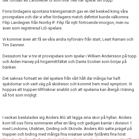
det fortsatt ett Landvetter IS som inte helt har spikat sin trupp.
Förra lördagens spontana träningsmatch gav en del besked kring våra
provspelare och där vi efter lördagens match defintivt kunde välkomna
Filip Landegren från Norrby IF. Filip får nytt förtroende imorgon, men nu
även som registrerad LIS-spelare.
Vi kommer även att få se våra andra nyförvärv från start, Leart Ramani och
Tim Sannevi.
Dessutom har vi tre st provspelare som spelar i William Andersson på topp
och Aiden Harvey på högermittfältet och Dante Scolieri som börjar på
bänken.
Det saknas fortsatt en del spelare från vårt håll där många har haft
sjukdomar och varit väg på skidresor och kommit hem med symptom. Vi
hoppas att truppen tillfrisknar snabbt och att spelarna kan återgå i träning
så fort som möjligt.
I veckan beslutades sig Anders Alö att lägga sina skor på hyllan. Anders
kom till oss förra sommaren efter en lång och gedigen karriär i division 1
med Lindome, Utsikten, Qviding och Skövde. Anders Alö satte prägel på
truppen och bidrog med många fina insatser under fjolårets fina höst.