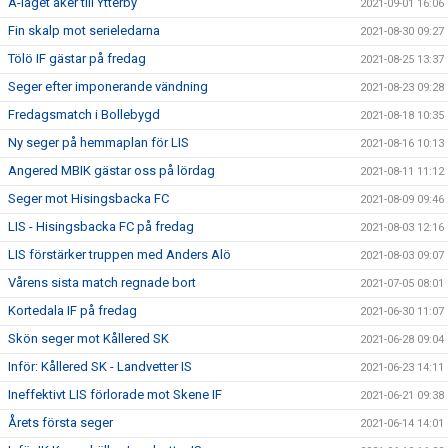
A-laget åker till Ytterby
2021-09-01 16:06
Fin skalp mot serieledarna
2021-08-30 09:27
Tölö IF gästar på fredag
2021-08-25 13:37
Seger efter imponerande vändning
2021-08-23 09:28
Fredagsmatch i Bollebygd
2021-08-18 10:35
Ny seger på hemmaplan för LIS
2021-08-16 10:13
Angered MBIK gästar oss på lördag
2021-08-11 11:12
Seger mot Hisingsbacka FC
2021-08-09 09:46
LIS - Hisingsbacka FC på fredag
2021-08-03 12:16
LIS förstärker truppen med Anders Alö
2021-08-03 09:07
Vårens sista match regnade bort
2021-07-05 08:01
Kortedala IF på fredag
2021-06-30 11:07
Skön seger mot Kållered SK
2021-06-28 09:04
Inför: Kållered SK - Landvetter IS
2021-06-23 14:11
Ineffektivt LIS förlorade mot Skene IF
2021-06-21 09:38
Årets första seger
2021-06-14 14:01