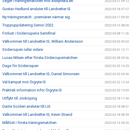
Seger i träningsmatchen mot Assyriska BK
2022-03-21 09:12
Gustav Hedlund ansluter till Landvetter IS
2022-03-18 07:57
Ny träningsmatch - premiären närmar sig
2022-03-17 09:50
Truppuppdatering Senior 2022
2022-03-16 08:00
Förlust i Södercupens Semifinal
2022-03-08 11:26
Välkommen till Landvetter IS, William Andersson
2022-03-03 09:02
Södercupen rullar vidare
2022-03-01 12:11
Lucas Nilsen efter första Södercupsmatchen
2022-02-28 09:56
Dags för Södercupen
2022-02-25 14:29
Välkommen till Landvetter IS, Daniel Simonsen
2022-02-25 09:46
Väl kämpat mot Örgryte IS
2022-02-22 12:54
Praktisk information inför Örgryte IS
2022-02-20 19:09
Utflykt till Jönköping
2022-02-18 17:40
Dante Scolieri ansluter till LIS
2022-02-18 08:51
Välkommen till Landvetter IS, Kevin Strand
2022-02-18 08:39
Mållöst i första träningsmatchen
2022-02-14 09:25