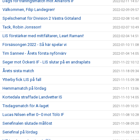
Dags för träningsmatch mot Ahlafors IF
2022-02-11 14:07
Välkommen, Filip Landegren!
2022-02-09 09:57
Spelschemat för Division 2 Västra Götaland
2022-02-08 10:40
Tack, Robin Jonsson!
2022-02-07 10:49
LIS förstärker med mittfältaren, Leart Ramani!
2022-02-04 14:51
Försäsongen 2022 - Så här spelar vi
2022-01-10 11:08
Tim Sannevi - Årets första nyförvärv
2022-01-04 14:05
Seger mot Öckerö IF - LIS slutar på en andraplats
2021-11-22 10:12
Årets sista match
2021-11-18 09:34
Ytterby fick LIS på fall
2021-11-15 09:38
Hemmamatch på lördag
2021-11-11 13:06
Kortedala straffade Landvetter IS
2021-11-10 14:05
Tisdagsmatch för A-laget
2021-11-09 10:51
Lucas Nilsen efter 0–0 mot Tölö IF
2021-11-08 10:28
Seriefinalen slutade mållöst
2021-11-08 09:20
Seriefinal på lördag
2021-11-03 14:13