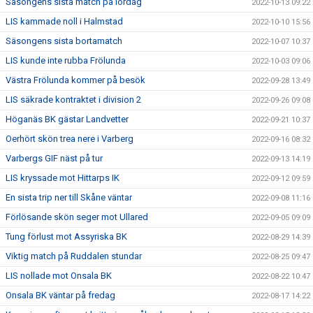
Säsongens sista match på lördag
2022-10-13 09:22
LIS kammade noll i Halmstad
2022-10-10 15:56
Säsongens sista bortamatch
2022-10-07 10:37
LIS kunde inte rubba Frölunda
2022-10-03 09:06
Västra Frölunda kommer på besök
2022-09-28 13:49
LIS säkrade kontraktet i division 2
2022-09-26 09:08
Höganäs BK gästar Landvetter
2022-09-21 10:37
Oerhört skön trea nere i Varberg
2022-09-16 08:32
Varbergs GIF näst på tur
2022-09-13 14:19
LIS kryssade mot Hittarps IK
2022-09-12 09:59
En sista trip ner till Skåne väntar
2022-09-08 11:16
Förlösande skön seger mot Ullared
2022-09-05 09:09
Tung förlust mot Assyriska BK
2022-08-29 14:39
Viktig match på Ruddalen stundar
2022-08-25 09:47
LIS nollade mot Onsala BK
2022-08-22 10:47
Onsala BK väntar på fredag
2022-08-17 14:22