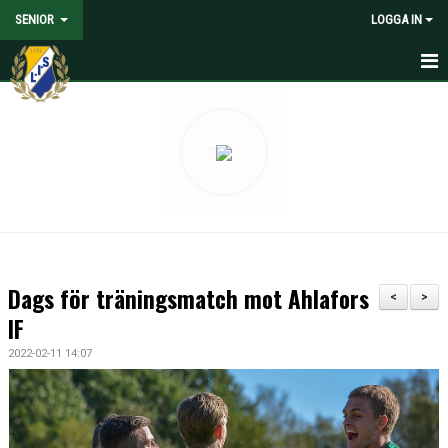
SENIOR
LOGGA IN
HEM
NYHETER
KALENDER
MATCHER
TRUPPEN
Dags för träningsmatch mot Ahlafors
<
>
MEDIA
IF
2022-02-11 14:07
DOKUMENT
KONTAKT