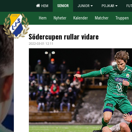
HEM
SENIOR
JUNIOR
POJKAR
FU
Hem
Nyheter
Kalender
Matcher
Truppen
Södercupen rullar vidare
2022-03-01 12:11