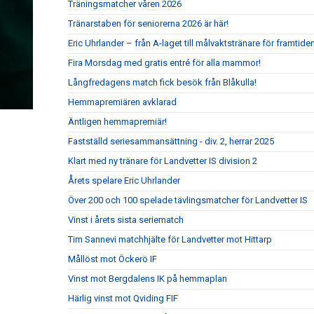
Träningsmatcher våren 2026
Tränarstaben för seniorerna 2026 är här!
Eric Uhrlander – från A-laget till målvaktstränare för framtide
Fira Morsdag med gratis entré för alla mammor!
Långfredagens match fick besök från Blåkulla!
Hemmapremiären avklarad
Äntligen hemmapremiär!
Fastställd seriesammansättning - div. 2, herrar 2025
Klart med ny tränare för Landvetter IS division 2
Årets spelare Eric Uhrlander
Över 200 och 100 spelade tävlingsmatcher för Landvetter IS
Vinst i årets sista seriematch
Tim Sannevi matchhjälte för Landvetter mot Hittarp
Mållöst mot Öckerö IF
Vinst mot Bergdalens IK på hemmaplan
Härlig vinst mot Qviding FIF