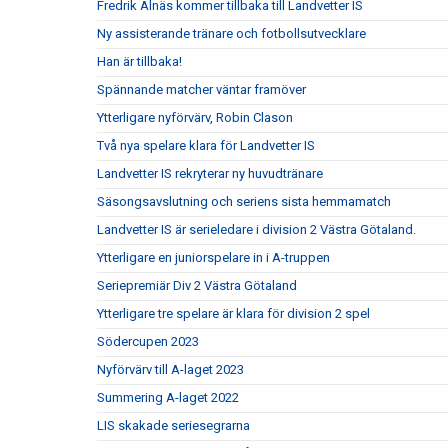
Fredrik Alnäs kommer tillbaka till Landvetter IS
Ny assisterande tränare och fotbollsutvecklare
Han är tillbaka!
Spännande matcher väntar framöver
Ytterligare nyförvärv, Robin Clason
Två nya spelare klara för Landvetter IS
Landvetter IS rekryterar ny huvudtränare
Säsongsavslutning och seriens sista hemmamatch
Landvetter IS är serieledare i division 2 Västra Götaland.
Ytterligare en juniorspelare in i A-truppen
Seriepremiär Div 2 Västra Götaland
Ytterligare tre spelare är klara för division 2 spel
Södercupen 2023
Nyförvärv till A-laget 2023
Summering A-laget 2022
LIS skakade seriesegrarna