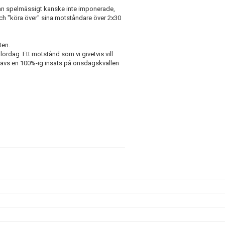
man spelmässigt kanske inte imponerade,
 och "köra över" sina motståndare över 2x30
ten.
lördag. Ett motstånd som vi givetvis vill
krävs en 100%-ig insats på onsdagskvällen