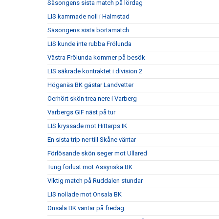
Säsongens sista match på lördag
LIS kammade noll i Halmstad
Säsongens sista bortamatch
LIS kunde inte rubba Frölunda
Västra Frölunda kommer på besök
LIS säkrade kontraktet i division 2
Höganäs BK gästar Landvetter
Oerhört skön trea nere i Varberg
Varbergs GIF näst på tur
LIS kryssade mot Hittarps IK
En sista trip ner till Skåne väntar
Förlösande skön seger mot Ullared
Tung förlust mot Assyriska BK
Viktig match på Ruddalen stundar
LIS nollade mot Onsala BK
Onsala BK väntar på fredag