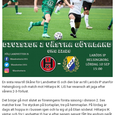
En sista resa till Skåne för Landvetter IS och den bär av till Laröds IP utanför
Helsingborg och match mot Hittarps IK. LIS har revansch att jaga efter
vårens 2-3-förlust.
Det börjar gå mot slutet av föreningens första säsong i division 2. Sex
matcher kvar. Tre stycken på bortaplan, tre på hemmaplan. På lördag är
dags att hoppa in i bussen igen och ta sig ut på E6an söderut. Hittarps IK
väntar och för Landvetter IS har vi efter segern senast fått lite andrum neråt