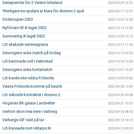
Seriepremiär Div 2 Västra Götaland
2023-03-29 14:51
Ytterligare tre spelare är klara för division 2 spel
2023-02-11 10:31
Södercupen 2023
2022-12-20 16:50
Nyförvärv till A-laget 2023
2022-12-13 15:30
Summering A-laget 2022
2022-10-20 15:16
LIS skakade seriesegrarna
2022-10-17 11:04
Säsongens sista match på lördag
2022-10-13 09:22
LIS kammade noll i Halmstad
2022-10-10 15:56
Säsongens sista bortamatch
2022-10-07 10:37
LIS kunde inte rubba Frölunda
2022-10-03 09:06
Västra Frölunda kommer på besök
2022-09-28 13:49
LIS säkrade kontraktet i division 2
2022-09-26 09:08
Höganäs BK gästar Landvetter
2022-09-21 10:37
Oerhört skön trea nere i Varberg
2022-09-16 08:32
Varbergs GIF näst på tur
2022-09-13 14:19
LIS kryssade mot Hittarps IK
2022-09-12 09:59