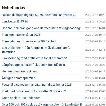
Nyhetsarkiv
Nu kan du köpa digitala 50/50-lotter hos Landvetter IS
2026-03-17 18:28
Landvetter IS 95 år!
2026-03-16 09:22
Södercupen drar igång och därmed årets tävlingssäsong!
2026-02-18 16:31
Träningsmatcher våren 2026
2026-01-23 10:14
Tränarstaben för seniorerna 2026 är här!
2025-12-09 19:14
Eric Uhrlander – från A-laget till målvaktstränare för
2025-09-17 12:18
framtiden
Fira Morsdag med gratis entré för alla mammor!
2025-05-22 15:35
Långfredagens match fick besök från Blåkulla!
2025-04-21 08:23
Hemmapremiären avklarad
2025-04-09 16:17
Äntligen hemmapremiär!
2025-04-01 15:01
Fastställd seriesammansättning - div. 2, herrar 2025
2024-12-12 16:36
Klart med ny tränare för Landvetter IS division 2
2024-11-01 15:00
Årets spelare Eric Uhrlander
2024-10-29 14:10
Över 200 och 100 spelade tävlingsmatcher för Landvetter IS
2024-10-22 12:03