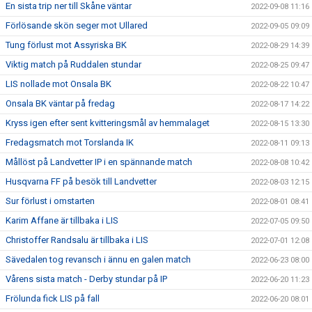
En sista trip ner till Skåne väntar
2022-09-08 11:16
Förlösande skön seger mot Ullared
2022-09-05 09:09
Tung förlust mot Assyriska BK
2022-08-29 14:39
Viktig match på Ruddalen stundar
2022-08-25 09:47
LIS nollade mot Onsala BK
2022-08-22 10:47
Onsala BK väntar på fredag
2022-08-17 14:22
Kryss igen efter sent kvitteringsmål av hemmalaget
2022-08-15 13:30
Fredagsmatch mot Torslanda IK
2022-08-11 09:13
Mållöst på Landvetter IP i en spännande match
2022-08-08 10:42
Husqvarna FF på besök till Landvetter
2022-08-03 12:15
Sur förlust i omstarten
2022-08-01 08:41
Karim Affane är tillbaka i LIS
2022-07-05 09:50
Christoffer Randsalu är tillbaka i LIS
2022-07-01 12:08
Sävedalen tog revansch i ännu en galen match
2022-06-23 08:00
Vårens sista match - Derby stundar på IP
2022-06-20 11:23
Frölunda fick LIS på fall
2022-06-20 08:01