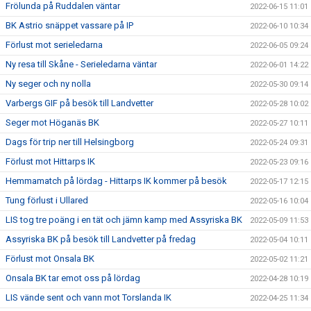
Frölunda på Ruddalen väntar
2022-06-15 11:01
BK Astrio snäppet vassare på IP
2022-06-10 10:34
Förlust mot serieledarna
2022-06-05 09:24
Ny resa till Skåne - Serieledarna väntar
2022-06-01 14:22
Ny seger och ny nolla
2022-05-30 09:14
Varbergs GIF på besök till Landvetter
2022-05-28 10:02
Seger mot Höganäs BK
2022-05-27 10:11
Dags för trip ner till Helsingborg
2022-05-24 09:31
Förlust mot Hittarps IK
2022-05-23 09:16
Hemmamatch på lördag - Hittarps IK kommer på besök
2022-05-17 12:15
Tung förlust i Ullared
2022-05-16 10:04
LIS tog tre poäng i en tät och jämn kamp med Assyriska BK
2022-05-09 11:53
Assyriska BK på besök till Landvetter på fredag
2022-05-04 10:11
Förlust mot Onsala BK
2022-05-02 11:21
Onsala BK tar emot oss på lördag
2022-04-28 10:19
LIS vände sent och vann mot Torslanda IK
2022-04-25 11:34