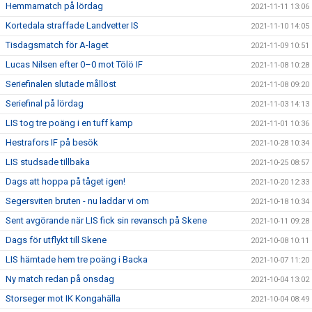
Hemmamatch på lördag
2021-11-11 13:06
Kortedala straffade Landvetter IS
2021-11-10 14:05
Tisdagsmatch för A-laget
2021-11-09 10:51
Lucas Nilsen efter 0–0 mot Tölö IF
2021-11-08 10:28
Seriefinalen slutade mållöst
2021-11-08 09:20
Seriefinal på lördag
2021-11-03 14:13
LIS tog tre poäng i en tuff kamp
2021-11-01 10:36
Hestrafors IF på besök
2021-10-28 10:34
LIS studsade tillbaka
2021-10-25 08:57
Dags att hoppa på tåget igen!
2021-10-20 12:33
Segersviten bruten - nu laddar vi om
2021-10-18 10:34
Sent avgörande när LIS fick sin revansch på Skene
2021-10-11 09:28
Dags för utflykt till Skene
2021-10-08 10:11
LIS hämtade hem tre poäng i Backa
2021-10-07 11:20
Ny match redan på onsdag
2021-10-04 13:02
Storseger mot IK Kongahälla
2021-10-04 08:49