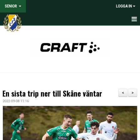
SENIOR
LOGGA IN
HEM
NYHETER
KALENDER
MATCHER
TRUPPEN
En sista trip ner till Skåne väntar
<
>
MEDIA
2022-09-08 11:16
DOKUMENT
KONTAKT