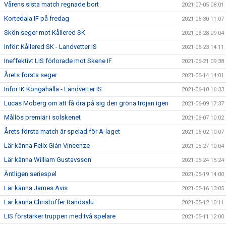
Vårens sista match regnade bort
2021-07-05 08:01
Kortedala IF på fredag
2021-06-30 11:07
Skön seger mot Kållered SK
2021-06-28 09:04
Inför: Kållered SK - Landvetter IS
2021-06-23 14:11
Ineffektivt LIS förlorade mot Skene IF
2021-06-21 09:38
Årets första seger
2021-06-14 14:01
Inför IK Kongahälla - Landvetter IS
2021-06-10 16:33
Lucas Moberg om att få dra på sig den gröna tröjan igen
2021-06-09 17:37
Mållös premiär i solskenet
2021-06-07 10:02
Årets första match är spelad för A-laget
2021-06-02 10:07
Lär känna Felix Glán Vincenze
2021-05-27 10:04
Lär känna William Gustavsson
2021-05-24 15:24
Äntligen seriespel
2021-05-19 14:00
Lär känna James Avis
2021-05-16 13:05
Lär känna Christoffer Randsalu
2021-05-12 10:11
LIS förstärker truppen med två spelare
2021-05-11 12:00