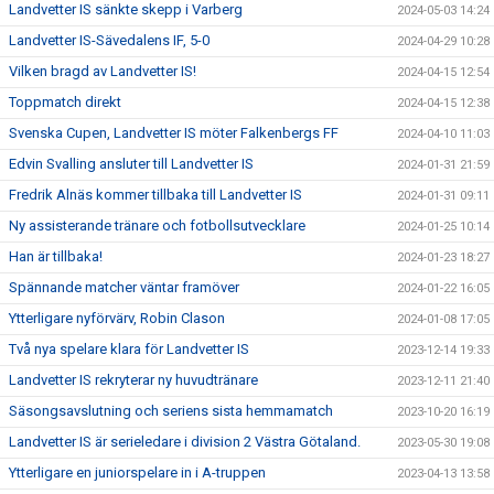
Landvetter IS sänkte skepp i Varberg
2024-05-03 14:24
Landvetter IS-Sävedalens IF, 5-0
2024-04-29 10:28
Vilken bragd av Landvetter IS!
2024-04-15 12:54
Toppmatch direkt
2024-04-15 12:38
Svenska Cupen, Landvetter IS möter Falkenbergs FF
2024-04-10 11:03
Edvin Svalling ansluter till Landvetter IS
2024-01-31 21:59
Fredrik Alnäs kommer tillbaka till Landvetter IS
2024-01-31 09:11
Ny assisterande tränare och fotbollsutvecklare
2024-01-25 10:14
Han är tillbaka!
2024-01-23 18:27
Spännande matcher väntar framöver
2024-01-22 16:05
Ytterligare nyförvärv, Robin Clason
2024-01-08 17:05
Två nya spelare klara för Landvetter IS
2023-12-14 19:33
Landvetter IS rekryterar ny huvudtränare
2023-12-11 21:40
Säsongsavslutning och seriens sista hemmamatch
2023-10-20 16:19
Landvetter IS är serieledare i division 2 Västra Götaland.
2023-05-30 19:08
Ytterligare en juniorspelare in i A-truppen
2023-04-13 13:58