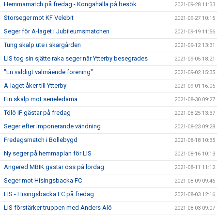
Hemmamatch på fredag - Kongahälla på besök
2021-09-28 11:33
Storseger mot KF Velebit
2021-09-27 10:15
Seger för A-laget i Jubileumsmatchen
2021-09-19 11:56
Tung skalp ute i skärgården
2021-09-12 13:31
LIS tog sin sjätte raka seger när Ytterby besegrades
2021-09-05 18:21
"En väldigt välmående förening"
2021-09-02 15:35
A-laget åker till Ytterby
2021-09-01 16:06
Fin skalp mot serieledarna
2021-08-30 09:27
Tölö IF gästar på fredag
2021-08-25 13:37
Seger efter imponerande vändning
2021-08-23 09:28
Fredagsmatch i Bollebygd
2021-08-18 10:35
Ny seger på hemmaplan för LIS
2021-08-16 10:13
Angered MBIK gästar oss på lördag
2021-08-11 11:12
Seger mot Hisingsbacka FC
2021-08-09 09:46
LIS - Hisingsbacka FC på fredag
2021-08-03 12:16
LIS förstärker truppen med Anders Alö
2021-08-03 09:07