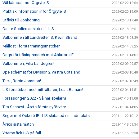
Väl kämpat mot Örgryte IS
2022-02-22 12:54
Praktisk information inför Örgryte IS
2022-02-20 19:09
Utflykt till Jönköping
2022-02-18 17:40
Dante Scolieri ansluter till LIS
2022-02-18 08:51
Välkommen till Landvetter IS, Kevin Strand
2022-02-18 08:39
Mållöst i första träningsmatchen
2022-02-14 09:25
Dags för träningsmatch mot Ahlafors IF
2022-02-11 14:07
Välkommen, Filip Landegren!
2022-02-09 09:57
Spelschemat för Division 2 Västra Götaland
2022-02-08 10:40
Tack, Robin Jonsson!
2022-02-07 10:49
LIS förstärker med mittfältaren, Leart Ramani!
2022-02-04 14:51
Försäsongen 2022 - Så här spelar vi
2022-01-10 11:08
Tim Sannevi - Årets första nyförvärv
2022-01-04 14:05
Seger mot Öckerö IF - LIS slutar på en andraplats
2021-11-22 10:12
Årets sista match
2021-11-18 09:34
Ytterby fick LIS på fall
2021-11-15 09:38