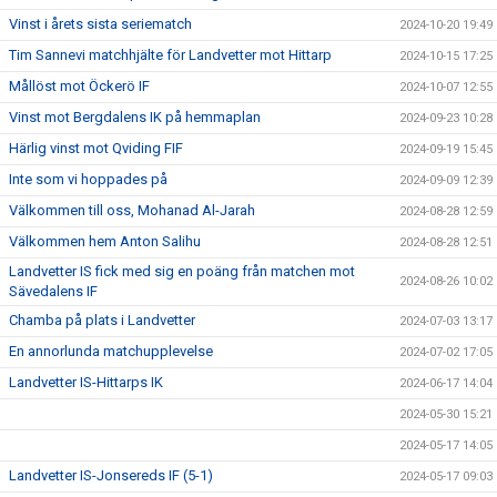
Vinst i årets sista seriematch
2024-10-20 19:49
Tim Sannevi matchhjälte för Landvetter mot Hittarp
2024-10-15 17:25
Mållöst mot Öckerö IF
2024-10-07 12:55
Vinst mot Bergdalens IK på hemmaplan
2024-09-23 10:28
Härlig vinst mot Qviding FIF
2024-09-19 15:45
Inte som vi hoppades på
2024-09-09 12:39
Välkommen till oss, Mohanad Al-Jarah
2024-08-28 12:59
Välkommen hem Anton Salihu
2024-08-28 12:51
Landvetter IS fick med sig en poäng från matchen mot
2024-08-26 10:02
Sävedalens IF
Chamba på plats i Landvetter
2024-07-03 13:17
En annorlunda matchupplevelse
2024-07-02 17:05
Landvetter IS-Hittarps IK
2024-06-17 14:04
2024-05-30 15:21
2024-05-17 14:05
Landvetter IS-Jonsereds IF (5-1)
2024-05-17 09:03