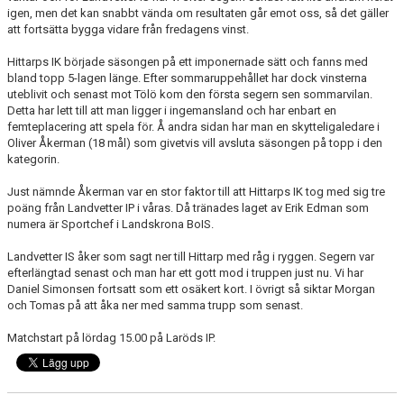
igen, men det kan snabbt vända om resultaten går emot oss, så det gäller
att fortsätta bygga vidare från fredagens vinst.
Hittarps IK började säsongen på ett imponernade sätt och fanns med
bland topp 5-lagen länge. Efter sommaruppehållet har dock vinsterna
uteblivit och senast mot Tölö kom den första segern sen sommarvilan.
Detta har lett till att man ligger i ingemansland och har enbart en
femteplacering att spela för. Å andra sidan har man en skytteligaledare i
Oliver Åkerman (18 mål) som givetvis vill avsluta säsongen på topp i den
kategorin.
Just nämnde Åkerman var en stor faktor till att Hittarps IK tog med sig tre
poäng från Landvetter IP i våras. Då tränades laget av Erik Edman som
numera är Sportchef i Landskrona BoIS.
Landvetter IS åker som sagt ner till Hittarp med råg i ryggen. Segern var
efterlängtad senast och man har ett gott mod i truppen just nu. Vi har
Daniel Simonsen fortsatt som ett osäkert kort. I övrigt så siktar Morgan
och Tomas på att åka ner med samma trupp som senast.
Matchstart på lördag 15.00 på Laröds IP.