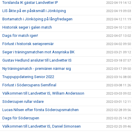
Torslanda IK gästar Landvetter IP
2022-04-19 14:12
LIS åkte på en påsksmäll i Jönköping
2022-04-19 09:03
Bortamatch i Jönköping på långfredagen
2022-04-12 11:19
Historisk seger i galen match
2022-04-10 12:50
Dags för match igen!
2022-04-07 13:02
Förlust i historisk seriepremiär
2022-04-02 09:50
Seger i träningsmatchen mot Assyriska BK
2022-03-21 09:12
Gustav Hedlund ansluter till Landvetter IS
2022-03-18 07:57
Ny träningsmatch - premiären närmar sig
2022-03-17 09:50
Truppuppdatering Senior 2022
2022-03-16 08:00
Förlust i Södercupens Semifinal
2022-03-08 11:26
Välkommen till Landvetter IS, William Andersson
2022-03-03 09:02
Södercupen rullar vidare
2022-03-01 12:11
Lucas Nilsen efter första Södercupsmatchen
2022-02-28 09:56
Dags för Södercupen
2022-02-25 14:29
Välkommen till Landvetter IS, Daniel Simonsen
2022-02-25 09:46