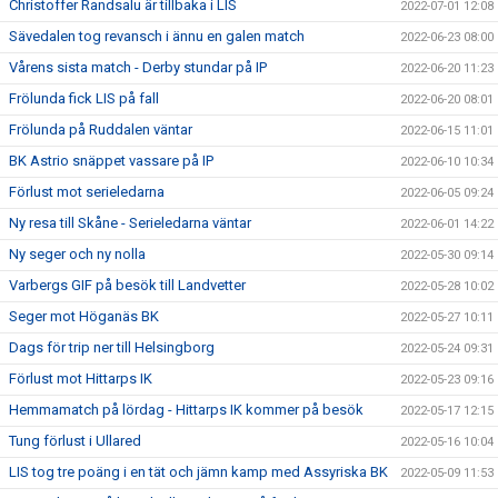
Christoffer Randsalu är tillbaka i LIS
2022-07-01 12:08
Sävedalen tog revansch i ännu en galen match
2022-06-23 08:00
Vårens sista match - Derby stundar på IP
2022-06-20 11:23
Frölunda fick LIS på fall
2022-06-20 08:01
Frölunda på Ruddalen väntar
2022-06-15 11:01
BK Astrio snäppet vassare på IP
2022-06-10 10:34
Förlust mot serieledarna
2022-06-05 09:24
Ny resa till Skåne - Serieledarna väntar
2022-06-01 14:22
Ny seger och ny nolla
2022-05-30 09:14
Varbergs GIF på besök till Landvetter
2022-05-28 10:02
Seger mot Höganäs BK
2022-05-27 10:11
Dags för trip ner till Helsingborg
2022-05-24 09:31
Förlust mot Hittarps IK
2022-05-23 09:16
Hemmamatch på lördag - Hittarps IK kommer på besök
2022-05-17 12:15
Tung förlust i Ullared
2022-05-16 10:04
LIS tog tre poäng i en tät och jämn kamp med Assyriska BK
2022-05-09 11:53