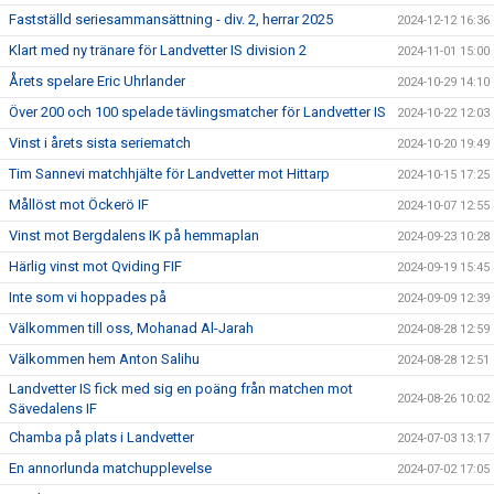
Fastställd seriesammansättning - div. 2, herrar 2025
2024-12-12 16:36
Klart med ny tränare för Landvetter IS division 2
2024-11-01 15:00
Årets spelare Eric Uhrlander
2024-10-29 14:10
Över 200 och 100 spelade tävlingsmatcher för Landvetter IS
2024-10-22 12:03
Vinst i årets sista seriematch
2024-10-20 19:49
Tim Sannevi matchhjälte för Landvetter mot Hittarp
2024-10-15 17:25
Mållöst mot Öckerö IF
2024-10-07 12:55
Vinst mot Bergdalens IK på hemmaplan
2024-09-23 10:28
Härlig vinst mot Qviding FIF
2024-09-19 15:45
Inte som vi hoppades på
2024-09-09 12:39
Välkommen till oss, Mohanad Al-Jarah
2024-08-28 12:59
Välkommen hem Anton Salihu
2024-08-28 12:51
Landvetter IS fick med sig en poäng från matchen mot
2024-08-26 10:02
Sävedalens IF
Chamba på plats i Landvetter
2024-07-03 13:17
En annorlunda matchupplevelse
2024-07-02 17:05