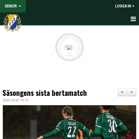
SENIOR
LOGGA IN
HEM
NYHETER
KALENDER
MATCHER
TRUPPEN
Säsongens sista bortamatch
<
>
MEDIA
2022-10-07 10:37
DOKUMENT
KONTAKT