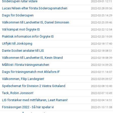
Södercupen rullar vidare
2022-03-01 12:11
Lucas Nilsen efter första Södercupsmatchen
2022-02-28 09:56
Dags för Södercupen
2022-02-25 14:29
Välkommen till Landvetter IS, Daniel Simonsen
2022-02-25 09:46
Väl kämpat mot Örgryte IS
2022-02-22 12:54
Praktisk information inför Örgryte IS
2022-02-20 19:09
Utflykt till Jönköping
2022-02-18 17:40
Dante Scolieri ansluter till LIS
2022-02-18 08:51
Välkommen till Landvetter IS, Kevin Strand
2022-02-18 08:39
Mållöst i första träningsmatchen
2022-02-14 09:25
Dags för träningsmatch mot Ahlafors IF
2022-02-11 14:07
Välkommen, Filip Landegren!
2022-02-09 09:57
Spelschemat för Division 2 Västra Götaland
2022-02-08 10:40
Tack, Robin Jonsson!
2022-02-07 10:49
LIS förstärker med mittfältaren, Leart Ramani!
2022-02-04 14:51
Försäsongen 2022 - Så här spelar vi
2022-01-10 11:08