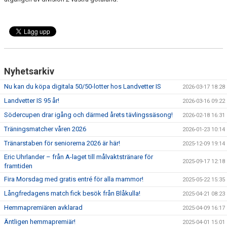
Nyhetsarkiv
Nu kan du köpa digitala 50/50-lotter hos Landvetter IS
2026-03-17 18:28
Landvetter IS 95 år!
2026-03-16 09:22
Södercupen drar igång och därmed årets tävlingssäsong!
2026-02-18 16:31
Träningsmatcher våren 2026
2026-01-23 10:14
Tränarstaben för seniorerna 2026 är här!
2025-12-09 19:14
Eric Uhrlander – från A-laget till målvaktstränare för
2025-09-17 12:18
framtiden
Fira Morsdag med gratis entré för alla mammor!
2025-05-22 15:35
Långfredagens match fick besök från Blåkulla!
2025-04-21 08:23
Hemmapremiären avklarad
2025-04-09 16:17
Äntligen hemmapremiär!
2025-04-01 15:01