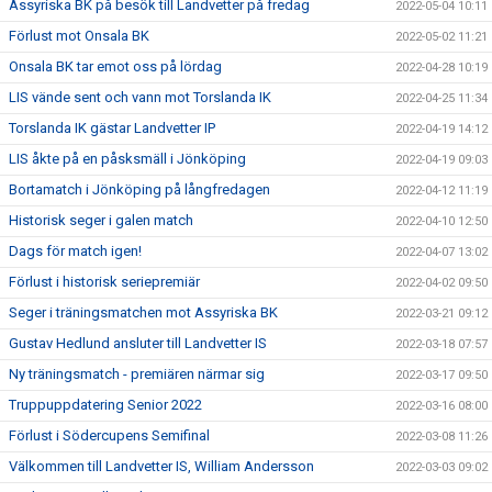
Assyriska BK på besök till Landvetter på fredag
2022-05-04 10:11
Förlust mot Onsala BK
2022-05-02 11:21
Onsala BK tar emot oss på lördag
2022-04-28 10:19
LIS vände sent och vann mot Torslanda IK
2022-04-25 11:34
Torslanda IK gästar Landvetter IP
2022-04-19 14:12
LIS åkte på en påsksmäll i Jönköping
2022-04-19 09:03
Bortamatch i Jönköping på långfredagen
2022-04-12 11:19
Historisk seger i galen match
2022-04-10 12:50
Dags för match igen!
2022-04-07 13:02
Förlust i historisk seriepremiär
2022-04-02 09:50
Seger i träningsmatchen mot Assyriska BK
2022-03-21 09:12
Gustav Hedlund ansluter till Landvetter IS
2022-03-18 07:57
Ny träningsmatch - premiären närmar sig
2022-03-17 09:50
Truppuppdatering Senior 2022
2022-03-16 08:00
Förlust i Södercupens Semifinal
2022-03-08 11:26
Välkommen till Landvetter IS, William Andersson
2022-03-03 09:02