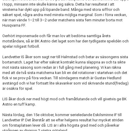
i topp, minsann inte skulle känna sig säkra. Detta har resulterat i att
vinsterna har dykt upp på löpande band. Många med stora siffror och
säkert spel, några andra med minsta möjliga marginal. Som i förra veckan,
när man vände 1–2 till 3–2 under matchens sista fem minuter borta mot
Husqvarna FF.
Oerhört imponernade och får man lov att bedöma samtliga årets
motståndare, så är BK Astrio det laget som har den tydligaste spelidén och
spelar roligast fotboll.
Landvetter IS åker som sagt ner till Halmstad och betar av säsongens sista
bortamatch. Laget har efter säkrat kontrakt kunna slappna av och ta sikte
mot nästa säsong som redan är i full gång med planering. Vi kan räkna
med att de två sista matcherna kan bli en del rotationer i startelvan och det
fick vi se prov på föra veckan. Till söndagens match är Gustav Hedlund
avstängd och vi har fortsatt lite skavanker som vid skrivande stund(fredag)
är osäkra för spel.
LIS åker dock ner med högt mod och framåtlutande och vill givetvis ge BK
Astrio en tuff kamp.
Nästa lördag, den 15e oktober, kommer serieledande Eskilsminne IF till
Landvetter IP. Det återstår att se efter helgens resultat hur mycket striden
om förstaplatsen lever då. LIS är i allra högsta grad med och påverkar
utgången av division 2 västra götaland.