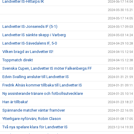
Landvetter IS-Hittarps IK
2024-06-17 14:04
2024-05-30 15:21
2024-05-17 14:05
Landvetter IS-Jonsereds IF (5-1)
2024-05-17 09:03
Landvetter IS sänkte skepp i Varberg
2024-05-03 14:24
Landvetter IS-Sävedalens IF, 5-0
2024-04-29 10:28
Vilken bragd av Landvetter IS!
2024-04-15 12:54
Toppmatch direkt
2024-04-15 12:38
Svenska Cupen, Landvetter IS möter Falkenbergs FF
2024-04-10 11:03
Edvin Svalling ansluter till Landvetter IS
2024-01-31 21:59
Fredrik Alnäs kommer tillbaka till Landvetter IS
2024-01-31 09:11
Ny assisterande tränare och fotbollsutvecklare
2024-01-25 10:14
Han är tillbaka!
2024-01-23 18:27
Spännande matcher väntar framöver
2024-01-22 16:05
Ytterligare nyförvärv, Robin Clason
2024-01-08 17:05
Två nya spelare klara för Landvetter IS
2023-12-14 19:33