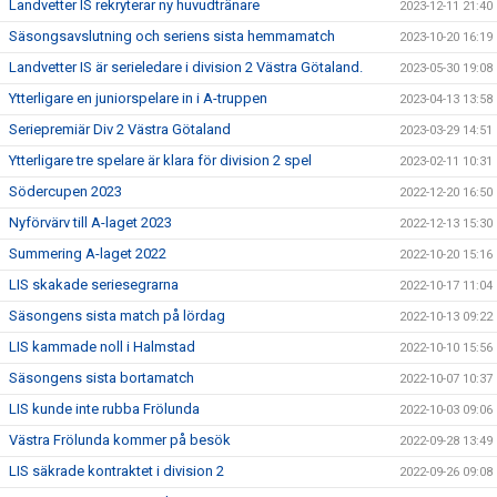
Landvetter IS rekryterar ny huvudtränare
2023-12-11 21:40
Säsongsavslutning och seriens sista hemmamatch
2023-10-20 16:19
Landvetter IS är serieledare i division 2 Västra Götaland.
2023-05-30 19:08
Ytterligare en juniorspelare in i A-truppen
2023-04-13 13:58
Seriepremiär Div 2 Västra Götaland
2023-03-29 14:51
Ytterligare tre spelare är klara för division 2 spel
2023-02-11 10:31
Södercupen 2023
2022-12-20 16:50
Nyförvärv till A-laget 2023
2022-12-13 15:30
Summering A-laget 2022
2022-10-20 15:16
LIS skakade seriesegrarna
2022-10-17 11:04
Säsongens sista match på lördag
2022-10-13 09:22
LIS kammade noll i Halmstad
2022-10-10 15:56
Säsongens sista bortamatch
2022-10-07 10:37
LIS kunde inte rubba Frölunda
2022-10-03 09:06
Västra Frölunda kommer på besök
2022-09-28 13:49
LIS säkrade kontraktet i division 2
2022-09-26 09:08