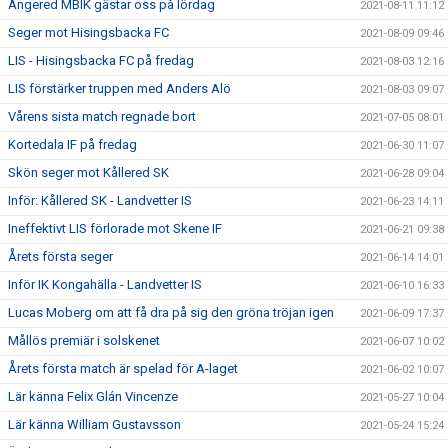
Angered MBIK gästar oss på lördag
2021-08-11 11:12
Seger mot Hisingsbacka FC
2021-08-09 09:46
LIS - Hisingsbacka FC på fredag
2021-08-03 12:16
LIS förstärker truppen med Anders Alö
2021-08-03 09:07
Vårens sista match regnade bort
2021-07-05 08:01
Kortedala IF på fredag
2021-06-30 11:07
Skön seger mot Kållered SK
2021-06-28 09:04
Inför: Kållered SK - Landvetter IS
2021-06-23 14:11
Ineffektivt LIS förlorade mot Skene IF
2021-06-21 09:38
Årets första seger
2021-06-14 14:01
Inför IK Kongahälla - Landvetter IS
2021-06-10 16:33
Lucas Moberg om att få dra på sig den gröna tröjan igen
2021-06-09 17:37
Mållös premiär i solskenet
2021-06-07 10:02
Årets första match är spelad för A-laget
2021-06-02 10:07
Lär känna Felix Glán Vincenze
2021-05-27 10:04
Lär känna William Gustavsson
2021-05-24 15:24