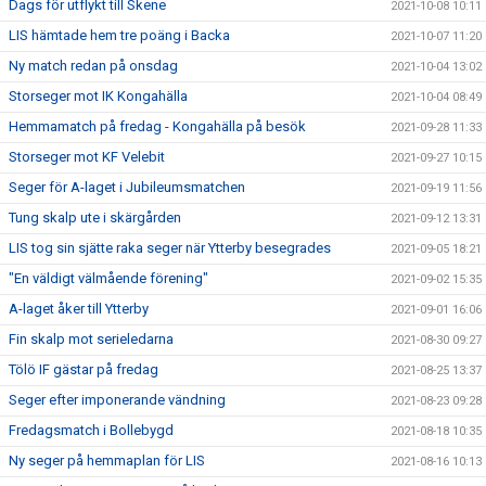
Dags för utflykt till Skene
2021-10-08 10:11
LIS hämtade hem tre poäng i Backa
2021-10-07 11:20
Ny match redan på onsdag
2021-10-04 13:02
Storseger mot IK Kongahälla
2021-10-04 08:49
Hemmamatch på fredag - Kongahälla på besök
2021-09-28 11:33
Storseger mot KF Velebit
2021-09-27 10:15
Seger för A-laget i Jubileumsmatchen
2021-09-19 11:56
Tung skalp ute i skärgården
2021-09-12 13:31
LIS tog sin sjätte raka seger när Ytterby besegrades
2021-09-05 18:21
"En väldigt välmående förening"
2021-09-02 15:35
A-laget åker till Ytterby
2021-09-01 16:06
Fin skalp mot serieledarna
2021-08-30 09:27
Tölö IF gästar på fredag
2021-08-25 13:37
Seger efter imponerande vändning
2021-08-23 09:28
Fredagsmatch i Bollebygd
2021-08-18 10:35
Ny seger på hemmaplan för LIS
2021-08-16 10:13