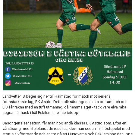
Landvetter IS beger sig ner till Halmstad för match mot seriens
formstarkaste lag, BK Astrio. Detta blir säsongens sista bortamatch och
LIS får räkna med en tuff utmaning, då hemmalaget - tack vare elva raka
segrar - är hack i häl Eskilsminne i serietopp.
Säsongens sensation, får man nog ändå klassa BK Astrio som. Efter en
vårsäsong med lite blandade resultat, klev man sedan in i höstspelet med
stort självförtroende och en tro på att Husqvarna och Eskilsminne där uppe