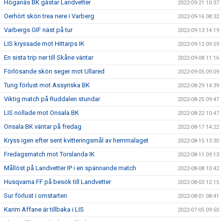
Höganäs BK gästar Landvetter
2022-09-21 10:37
Oerhört skön trea nere i Varberg
2022-09-16 08:32
Varbergs GIF näst på tur
2022-09-13 14:19
LIS kryssade mot Hittarps IK
2022-09-12 09:59
En sista trip ner till Skåne väntar
2022-09-08 11:16
Förlösande skön seger mot Ullared
2022-09-05 09:09
Tung förlust mot Assyriska BK
2022-08-29 14:39
Viktig match på Ruddalen stundar
2022-08-25 09:47
LIS nollade mot Onsala BK
2022-08-22 10:47
Onsala BK väntar på fredag
2022-08-17 14:22
Kryss igen efter sent kvitteringsmål av hemmalaget
2022-08-15 13:30
Fredagsmatch mot Torslanda IK
2022-08-11 09:13
Mållöst på Landvetter IP i en spännande match
2022-08-08 10:42
Husqvarna FF på besök till Landvetter
2022-08-03 12:15
Sur förlust i omstarten
2022-08-01 08:41
Karim Affane är tillbaka i LIS
2022-07-05 09:50