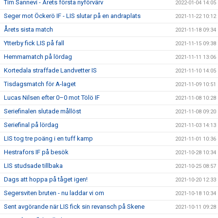
Tim Sannevi - Årets första nyförvärv
2022-01-04 14:05
Seger mot Öckerö IF - LIS slutar på en andraplats
2021-11-22 10:12
Årets sista match
2021-11-18 09:34
Ytterby fick LIS på fall
2021-11-15 09:38
Hemmamatch på lördag
2021-11-11 13:06
Kortedala straffade Landvetter IS
2021-11-10 14:05
Tisdagsmatch för A-laget
2021-11-09 10:51
Lucas Nilsen efter 0–0 mot Tölö IF
2021-11-08 10:28
Seriefinalen slutade mållöst
2021-11-08 09:20
Seriefinal på lördag
2021-11-03 14:13
LIS tog tre poäng i en tuff kamp
2021-11-01 10:36
Hestrafors IF på besök
2021-10-28 10:34
LIS studsade tillbaka
2021-10-25 08:57
Dags att hoppa på tåget igen!
2021-10-20 12:33
Segersviten bruten - nu laddar vi om
2021-10-18 10:34
Sent avgörande när LIS fick sin revansch på Skene
2021-10-11 09:28