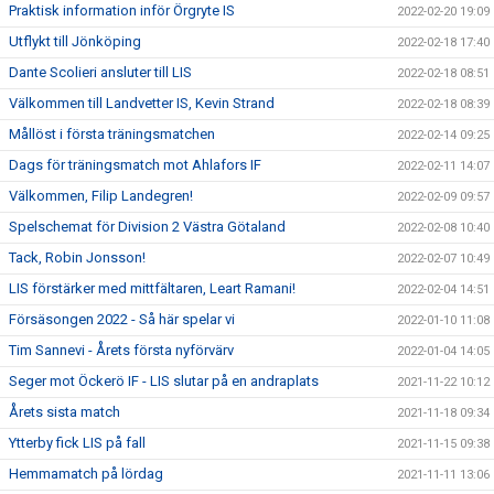
Praktisk information inför Örgryte IS
2022-02-20 19:09
Utflykt till Jönköping
2022-02-18 17:40
Dante Scolieri ansluter till LIS
2022-02-18 08:51
Välkommen till Landvetter IS, Kevin Strand
2022-02-18 08:39
Mållöst i första träningsmatchen
2022-02-14 09:25
Dags för träningsmatch mot Ahlafors IF
2022-02-11 14:07
Välkommen, Filip Landegren!
2022-02-09 09:57
Spelschemat för Division 2 Västra Götaland
2022-02-08 10:40
Tack, Robin Jonsson!
2022-02-07 10:49
LIS förstärker med mittfältaren, Leart Ramani!
2022-02-04 14:51
Försäsongen 2022 - Så här spelar vi
2022-01-10 11:08
Tim Sannevi - Årets första nyförvärv
2022-01-04 14:05
Seger mot Öckerö IF - LIS slutar på en andraplats
2021-11-22 10:12
Årets sista match
2021-11-18 09:34
Ytterby fick LIS på fall
2021-11-15 09:38
Hemmamatch på lördag
2021-11-11 13:06