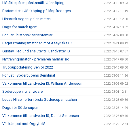
LIS åkte på en påsksmäll i Jönköping
2022-04-19 09:03
Bortamatch i Jönköping på långfredagen
2022-04-12 11:19
Historisk seger i galen match
2022-04-10 12:50
Dags för match igen!
2022-04-07 13:02
Förlust i historisk seriepremiär
2022-04-02 09:50
Seger i träningsmatchen mot Assyriska BK
2022-03-21 09:12
Gustav Hedlund ansluter till Landvetter IS
2022-03-18 07:57
Ny träningsmatch - premiären närmar sig
2022-03-17 09:50
Truppuppdatering Senior 2022
2022-03-16 08:00
Förlust i Södercupens Semifinal
2022-03-08 11:26
Välkommen till Landvetter IS, William Andersson
2022-03-03 09:02
Södercupen rullar vidare
2022-03-01 12:11
Lucas Nilsen efter första Södercupsmatchen
2022-02-28 09:56
Dags för Södercupen
2022-02-25 14:29
Välkommen till Landvetter IS, Daniel Simonsen
2022-02-25 09:46
Väl kämpat mot Örgryte IS
2022-02-22 12:54