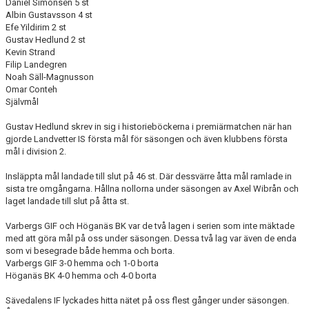
Daniel Simonsen 5 st
Albin Gustavsson 4 st
Efe Yildirim 2 st
Gustav Hedlund 2 st
Kevin Strand
Filip Landegren
Noah Säll-Magnusson
Omar Conteh
Självmål
Gustav Hedlund skrev in sig i historieböckerna i premiärmatchen när han
gjorde Landvetter IS första mål för säsongen och även klubbens första
mål i division 2.
Insläppta mål landade till slut på 46 st. Där dessvärre åtta mål ramlade in
sista tre omgångarna. Hållna nollorna under säsongen av Axel Wibrån och
laget landade till slut på åtta st.
Varbergs GIF och Höganäs BK var de två lagen i serien som inte mäktade
med att göra mål på oss under säsongen. Dessa två lag var även de enda
som vi besegrade både hemma och borta.
Varbergs GIF 3-0 hemma och 1-0 borta
Höganäs BK 4-0 hemma och 4-0 borta
Sävedalens IF lyckades hitta nätet på oss flest gånger under säsongen.