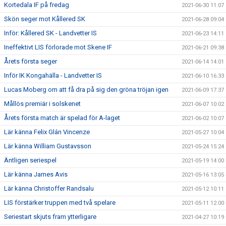
Kortedala IF på fredag
2021-06-30 11:07
Skön seger mot Kållered SK
2021-06-28 09:04
Inför: Kållered SK - Landvetter IS
2021-06-23 14:11
Ineffektivt LIS förlorade mot Skene IF
2021-06-21 09:38
Årets första seger
2021-06-14 14:01
Inför IK Kongahälla - Landvetter IS
2021-06-10 16:33
Lucas Moberg om att få dra på sig den gröna tröjan igen
2021-06-09 17:37
Mållös premiär i solskenet
2021-06-07 10:02
Årets första match är spelad för A-laget
2021-06-02 10:07
Lär känna Felix Glán Vincenze
2021-05-27 10:04
Lär känna William Gustavsson
2021-05-24 15:24
Äntligen seriespel
2021-05-19 14:00
Lär känna James Avis
2021-05-16 13:05
Lär känna Christoffer Randsalu
2021-05-12 10:11
LIS förstärker truppen med två spelare
2021-05-11 12:00
Seriestart skjuts fram ytterligare
2021-04-27 10:19