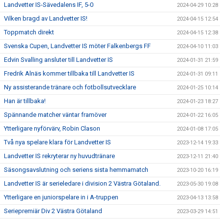
Landvetter IS-Sävedalens IF, 5-0
2024-04-29 10:28
Vilken bragd av Landvetter IS!
2024-04-15 12:54
Toppmatch direkt
2024-04-15 12:38
Svenska Cupen, Landvetter IS möter Falkenbergs FF
2024-04-10 11:03
Edvin Svalling ansluter till Landvetter IS
2024-01-31 21:59
Fredrik Alnäs kommer tillbaka till Landvetter IS
2024-01-31 09:11
Ny assisterande tränare och fotbollsutvecklare
2024-01-25 10:14
Han är tillbaka!
2024-01-23 18:27
Spännande matcher väntar framöver
2024-01-22 16:05
Ytterligare nyförvärv, Robin Clason
2024-01-08 17:05
Två nya spelare klara för Landvetter IS
2023-12-14 19:33
Landvetter IS rekryterar ny huvudtränare
2023-12-11 21:40
Säsongsavslutning och seriens sista hemmamatch
2023-10-20 16:19
Landvetter IS är serieledare i division 2 Västra Götaland.
2023-05-30 19:08
Ytterligare en juniorspelare in i A-truppen
2023-04-13 13:58
Seriepremiär Div 2 Västra Götaland
2023-03-29 14:51