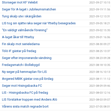
Storseger mot KF Velebit
2021-09-27 10:15
Seger för A-laget i Jubileumsmatchen
2021-09-19 11:56
Tung skalp ute i skärgården
2021-09-12 13:31
LIS tog sin sjätte raka seger när Ytterby besegrades
2021-09-05 18:21
"En väldigt välmående förening"
2021-09-02 15:35
A-laget åker till Ytterby
2021-09-01 16:06
Fin skalp mot serieledarna
2021-08-30 09:27
Tölö IF gästar på fredag
2021-08-25 13:37
Seger efter imponerande vändning
2021-08-23 09:28
Fredagsmatch i Bollebygd
2021-08-18 10:35
Ny seger på hemmaplan för LIS
2021-08-16 10:13
Angered MBIK gästar oss på lördag
2021-08-11 11:12
Seger mot Hisingsbacka FC
2021-08-09 09:46
LIS - Hisingsbacka FC på fredag
2021-08-03 12:16
LIS förstärker truppen med Anders Alö
2021-08-03 09:07
Vårens sista match regnade bort
2021-07-05 08:01