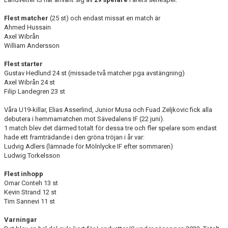
Flest matcher
(25 st) och endast missat en match är
Ahmed Hussain
Axel Wibrån
William Andersson
Flest starter
Gustav Hedlund 24 st (missade två matcher pga avstängning)
Axel Wibrån 24 st
Filip Landegren 23 st
Våra U19-killar, Elias Asserlind, Junior Musa och Fuad Zeljkovic fick alla
debutera i hemmamatchen mot Sävedalens IF (22 juni).
1 match blev det därmed totalt för dessa tre och fler spelare som endast
hade ett framträdande i den gröna tröjan i år var:
Ludvig Adlers (lämnade för Mölnlycke IF efter sommaren)
Ludwig Torkelsson
Flest inhopp
Omar Conteh 13 st
Kevin Strand 12 st
Tim Sannevi 11 st
Varningar