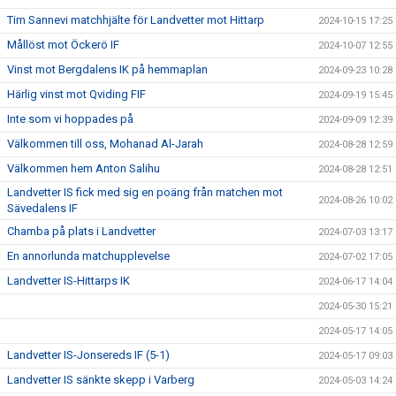
Tim Sannevi matchhjälte för Landvetter mot Hittarp
2024-10-15 17:25
Mållöst mot Öckerö IF
2024-10-07 12:55
Vinst mot Bergdalens IK på hemmaplan
2024-09-23 10:28
Härlig vinst mot Qviding FIF
2024-09-19 15:45
Inte som vi hoppades på
2024-09-09 12:39
Välkommen till oss, Mohanad Al-Jarah
2024-08-28 12:59
Välkommen hem Anton Salihu
2024-08-28 12:51
Landvetter IS fick med sig en poäng från matchen mot
2024-08-26 10:02
Sävedalens IF
Chamba på plats i Landvetter
2024-07-03 13:17
En annorlunda matchupplevelse
2024-07-02 17:05
Landvetter IS-Hittarps IK
2024-06-17 14:04
2024-05-30 15:21
2024-05-17 14:05
Landvetter IS-Jonsereds IF (5-1)
2024-05-17 09:03
Landvetter IS sänkte skepp i Varberg
2024-05-03 14:24