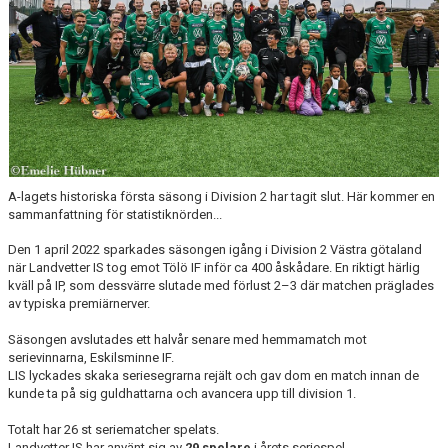
A-lagets historiska första säsong i Division 2 har tagit slut. Här kommer en
sammanfattning för statistiknörden...
Den 1 april 2022 sparkades säsongen igång i Division 2 Västra götaland
när Landvetter IS tog emot Tölö IF inför ca 400 åskådare. En riktigt härlig
kväll på IP, som dessvärre slutade med förlust 2–3 där matchen präglades
av typiska premiärnerver.
Säsongen avslutades ett halvår senare med hemmamatch mot
serievinnarna, Eskilsminne IF.
LIS lyckades skaka seriesegrarna rejält och gav dom en match innan de
kunde ta på sig guldhattarna och avancera upp till division 1.
Totalt har 26 st seriematcher spelats.
Landvetter IS har använt sig av
29 spelare
i årets seriespel.