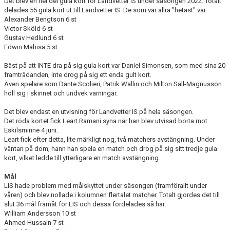
Det blev en hel del gula kort för Landvetter IS under säsongen 2022. Totalt
delades 55 gula kort ut till Landvetter IS. De som var allra "hetast" var:
Alexander Bengtson 6 st
Victor Sköld 6 st
Gustav Hedlund 6 st
Edwin Mahisa 5 st
Bäst på att INTE dra på sig gula kort var Daniel Simonsen, som med sina 20
framträdanden, inte drog på sig ett enda gult kort.
Även spelare som Dante Scolieri, Patrik Wallin och Milton Säll-Magnusson
höll sig i skinnet och undvek varningar.
Det blev endast en utvisning för Landvetter IS på hela säsongen.
Det röda kortet fick Leart Ramani syna när han blev utvisad borta mot
Eskilsminne 4 juni.
Leart fick efter detta, lite märkligt nog, två matchers avstängning. Under
väntan på dom, hann han spela en match och drog på sig sitt tredje gula
kort, vilket ledde till ytterligare en match avstängning.
Mål
LIS hade problem med målskyttet under säsongen (framförallt under
våren) och blev nollade i kolumnen flertalet matcher. Totalt gjordes det till
slut 36 mål framåt för LIS och dessa fördelades så här:
William Andersson 10 st
Ahmed Hussain 7 st