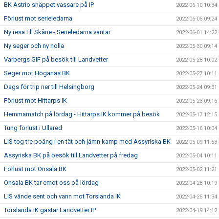
BK Astrio snäppet vassare på IP
2022-06-10 10:34
Förlust mot serieledarna
2022-06-05 09:24
Ny resa till Skåne - Serieledarna väntar
2022-06-01 14:22
Ny seger och ny nolla
2022-05-30 09:14
Varbergs GIF på besök till Landvetter
2022-05-28 10:02
Seger mot Höganäs BK
2022-05-27 10:11
Dags för trip ner till Helsingborg
2022-05-24 09:31
Förlust mot Hittarps IK
2022-05-23 09:16
Hemmamatch på lördag - Hittarps IK kommer på besök
2022-05-17 12:15
Tung förlust i Ullared
2022-05-16 10:04
LIS tog tre poäng i en tät och jämn kamp med Assyriska BK
2022-05-09 11:53
Assyriska BK på besök till Landvetter på fredag
2022-05-04 10:11
Förlust mot Onsala BK
2022-05-02 11:21
Onsala BK tar emot oss på lördag
2022-04-28 10:19
LIS vände sent och vann mot Torslanda IK
2022-04-25 11:34
Torslanda IK gästar Landvetter IP
2022-04-19 14:12