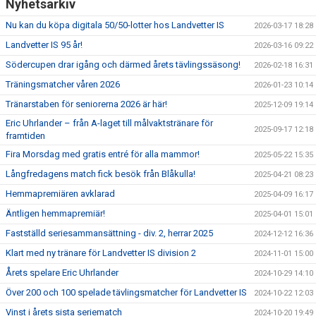
Nyhetsarkiv
Nu kan du köpa digitala 50/50-lotter hos Landvetter IS
2026-03-17 18:28
Landvetter IS 95 år!
2026-03-16 09:22
Södercupen drar igång och därmed årets tävlingssäsong!
2026-02-18 16:31
Träningsmatcher våren 2026
2026-01-23 10:14
Tränarstaben för seniorerna 2026 är här!
2025-12-09 19:14
Eric Uhrlander – från A-laget till målvaktstränare för
2025-09-17 12:18
framtiden
Fira Morsdag med gratis entré för alla mammor!
2025-05-22 15:35
Långfredagens match fick besök från Blåkulla!
2025-04-21 08:23
Hemmapremiären avklarad
2025-04-09 16:17
Äntligen hemmapremiär!
2025-04-01 15:01
Fastställd seriesammansättning - div. 2, herrar 2025
2024-12-12 16:36
Klart med ny tränare för Landvetter IS division 2
2024-11-01 15:00
Årets spelare Eric Uhrlander
2024-10-29 14:10
Över 200 och 100 spelade tävlingsmatcher för Landvetter IS
2024-10-22 12:03
Vinst i årets sista seriematch
2024-10-20 19:49