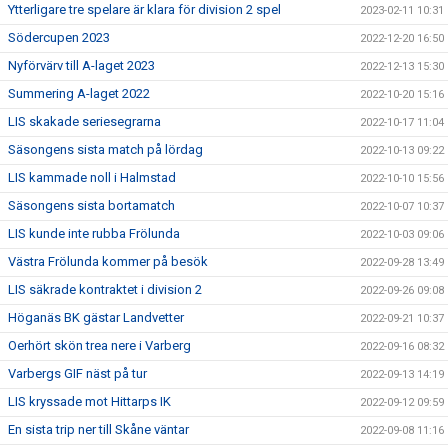
Ytterligare tre spelare är klara för division 2 spel
2023-02-11 10:31
Södercupen 2023
2022-12-20 16:50
Nyförvärv till A-laget 2023
2022-12-13 15:30
Summering A-laget 2022
2022-10-20 15:16
LIS skakade seriesegrarna
2022-10-17 11:04
Säsongens sista match på lördag
2022-10-13 09:22
LIS kammade noll i Halmstad
2022-10-10 15:56
Säsongens sista bortamatch
2022-10-07 10:37
LIS kunde inte rubba Frölunda
2022-10-03 09:06
Västra Frölunda kommer på besök
2022-09-28 13:49
LIS säkrade kontraktet i division 2
2022-09-26 09:08
Höganäs BK gästar Landvetter
2022-09-21 10:37
Oerhört skön trea nere i Varberg
2022-09-16 08:32
Varbergs GIF näst på tur
2022-09-13 14:19
LIS kryssade mot Hittarps IK
2022-09-12 09:59
En sista trip ner till Skåne väntar
2022-09-08 11:16