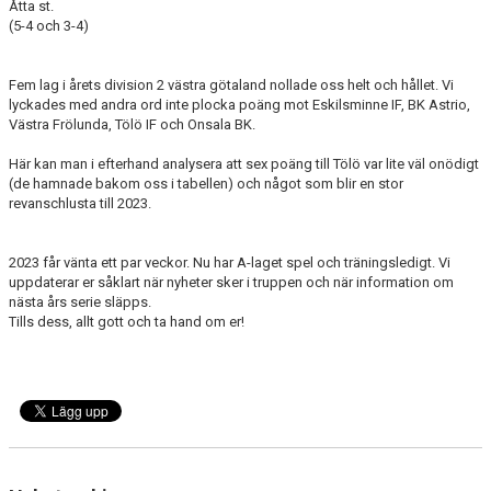
Åtta st.
(5-4 och 3-4)
Fem lag i årets division 2 västra götaland nollade oss helt och hållet. Vi
lyckades med andra ord inte plocka poäng mot Eskilsminne IF, BK Astrio,
Västra Frölunda, Tölö IF och Onsala BK.
Här kan man i efterhand analysera att sex poäng till Tölö var lite väl onödigt
(de hamnade bakom oss i tabellen) och något som blir en stor
revanschlusta till 2023.
2023 får vänta ett par veckor. Nu har A-laget spel och träningsledigt. Vi
uppdaterar er såklart när nyheter sker i truppen och när information om
nästa års serie släpps.
Tills dess, allt gott och ta hand om er!