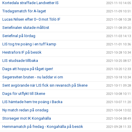
Kortedala straffade Landvetter IS
2021-11-10 14:05
Tisdagsmatch för A-laget
2021-11-09 10:51
Lucas Nilsen efter 0–0 mot Tölö IF
2021-11-08 10:28
Seriefinalen slutade mållöst
2021-11-08 09:20
Seriefinal på lördag
2021-11-03 14:13
LIS tog tre poäng i en tuff kamp
2021-11-01 10:36
Hestrafors IF på besök
2021-10-28 10:34
LIS studsade tillbaka
2021-10-25 08:57
Dags att hoppa på tåget igen!
2021-10-20 12:33
Segersviten bruten - nu laddar vi om
2021-10-18 10:34
Sent avgörande när LIS fick sin revansch på Skene
2021-10-11 09:28
Dags för utflykt till Skene
2021-10-08 10:11
LIS hämtade hem tre poäng i Backa
2021-10-07 11:20
Ny match redan på onsdag
2021-10-04 13:02
Storseger mot IK Kongahälla
2021-10-04 08:49
Hemmamatch på fredag - Kongahälla på besök
2021-09-28 11:33