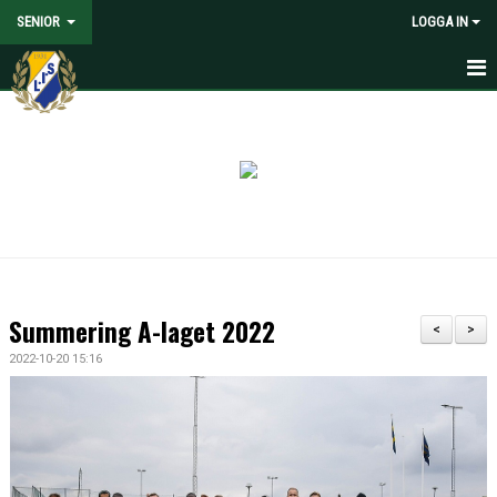
SENIOR
LOGGA IN
HEM
NYHETER
KALENDER
MATCHER
TRUPPEN
Summering A-laget 2022
<
>
MEDIA
2022-10-20 15:16
DOKUMENT
KONTAKT