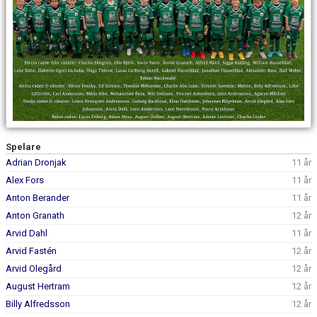
Spelare
Adrian Dronjak
11 år
Alex Fors
11 år
Anton Berander
11 år
Anton Granath
12 år
Arvid Dahl
11 år
Arvid Fastén
12 år
Arvid Olegård
12 år
August Hertram
12 år
Billy Alfredsson
12 år