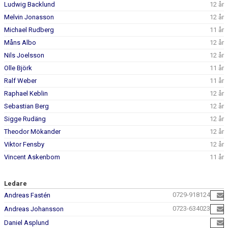
Ludwig Backlund
12 år
Melvin Jonasson
12 år
Michael Rudberg
11 år
Måns Albo
12 år
Nils Joelsson
12 år
Olle Björk
11 år
Ralf Weber
11 år
Raphael Keblin
12 år
Sebastian Berg
12 år
Sigge Rudäng
12 år
Theodor Mökander
12 år
Viktor Fensby
12 år
Vincent Askenbom
11 år
Ledare
0729-918124
Andreas Fastén
0723-634023
Andreas Johansson
Daniel Asplund