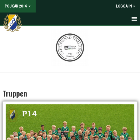
POJKAR 2014
LOGGA IN
HEM
NYHETER
KALENDER
MATCHER
TRUPPEN
Truppen
BILDGALLERI
DOKUMENT
KONTAKT