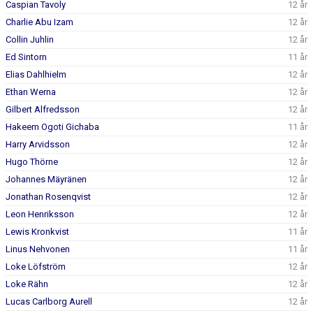
Caspian Tavoly
12 år
Charlie Abu Izam
12 år
Collin Juhlin
12 år
Ed Sintorn
11 år
Elias Dahlhielm
12 år
Ethan Werna
12 år
Gilbert Alfredsson
12 år
Hakeem Ogoti Gichaba
11 år
Harry Arvidsson
12 år
Hugo Thörne
12 år
Johannes Mäyränen
12 år
Jonathan Rosenqvist
12 år
Leon Henriksson
12 år
Lewis Kronkvist
11 år
Linus Nehvonen
11 år
Loke Löfström
12 år
Loke Rähn
12 år
Lucas Carlborg Aurell
12 år