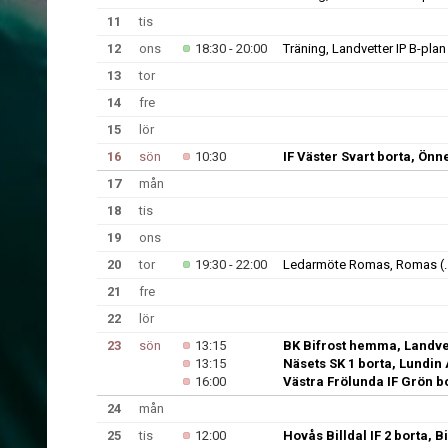
11
tis
12
ons
18:30 - 20:00
Träning, Landvetter IP B-plan
13
tor
14
fre
15
lör
16
sön
10:30
IF Väster Svart borta, Ön
17
mån
18
tis
19
ons
20
tor
19:30 - 22:00
Ledarmöte Romas, Romas
(.
21
fre
22
lör
23
sön
13:15
BK Bifrost hemma, Landvet
13:15
Näsets SK 1 borta, Lundin
16:00
Västra Frölunda IF Grön bo
24
mån
25
tis
12:00
Hovås Billdal IF 2 borta, Bi