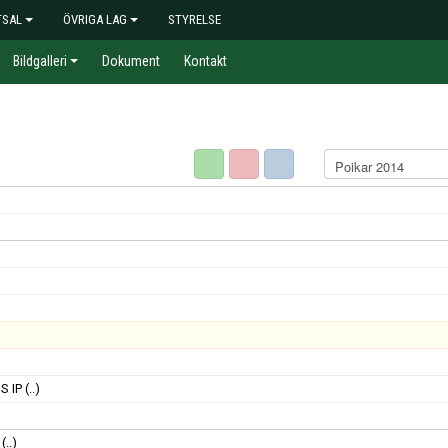
TSAL
ÖVRIGA LAG
STYRELSE
Bildgalleri
Dokument
Kontakt
S IP
(..)
(..)