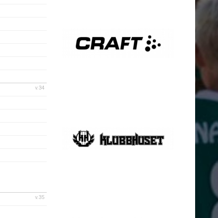
v.34
v.35