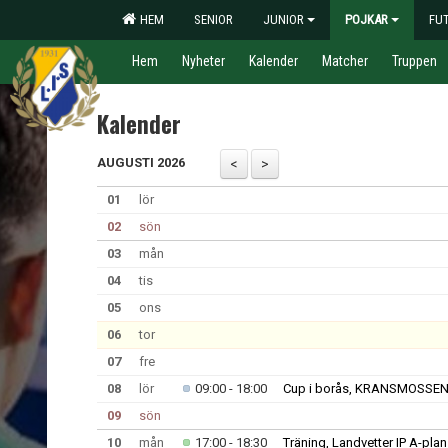
HEM
SENIOR
JUNIOR
POJKAR
FU
Hem
Nyheter
Kalender
Matcher
Truppen
Kalender
AUGUSTI 2026
01
lör
02
sön
03
mån
04
tis
05
ons
06
tor
07
fre
08
lör
09:00 - 18:00
Cup i borås, KRANSMOSSEN
09
sön
10
mån
17:00 - 18:30
Träning, Landvetter IP A-plan