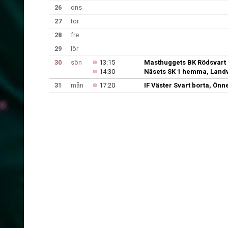
26
ons
27
tor
28
fre
29
lör
30
sön
13:15
Masthuggets BK Rödsvart 
14:30
Näsets SK 1 hemma, Landve
31
mån
17:20
IF Väster Svart borta, Ön