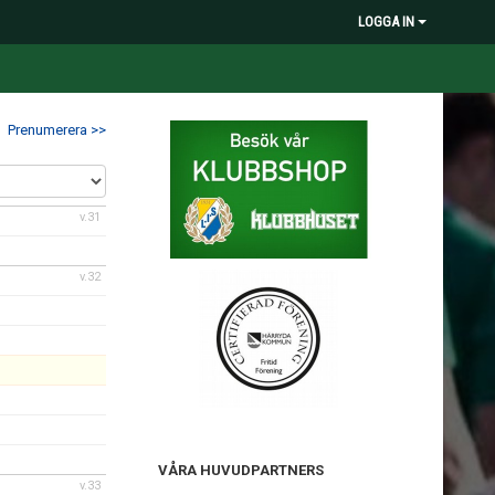
LOGGA IN
Prenumerera >>
v.31
v.32
VÅRA HUVUDPARTNERS
v.33