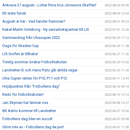
Ankrace 27 augusti - Lotter finns hos Jönssons Skafferi!
2022-08-23 09:30
Ett sista farväl
2022-08-09 12:04
Augusti är här - Vad händer framöver?
2022-08-01 09:23
Kakel-Martin Göteborg - Ny samarbetspartner till LIS
2022-07-01 12:20
Sammandrag från Ulvacupen 2022
2022-06-29 17:12
Dags för Skadevi Cup
2022-06-29 11:38
LIS-Golfen är tillbaka!
2022-06-27 11:26
Trevlig sommar önskar Fotbollsskolan
2022-06-23 14:32
Landvetter IS och Hans Prytz går skilda vägar
2022-06-23 11:30
Ulva Cupen väntar för P10, P11 och P12
2022-06-17 12:49
Höjdpunkter från "Fotbollens dag"
2022-06-16 09:14
Redo för fotbollsskolan!
2022-06-10 12:10
Jan Skyman har lämnat oss
2022-06-08 14:27
BK Astrio kommer till Landvetter
2022-06-07 10:56
Fotbollens dag blev en succé!
2022-06-07 09:08
Glöm inte av - Fotbollens dag 6e juni!
2022-06-01 11:00