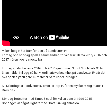
LEDARE
POLICYDOKUMENT
KALENDER
EVENEMANG
MEDIA
Vilken helg vi har framför oss på Landvetter IP!
KONTAKT
Lördag och söndag spelas sammandrag för ålderskullarna 2015, 2016 och
2017, föreningens yngsta barn.
FOTBOLLSSKOLA 2026
Lördag spelar kullarna 2016 och 2017 spelformen 3 mot 3 och hela 93 lag
är anmälda. I tillägg så har vi ordinarie verksamhet på Landvetter IP där det
ska spelas ytterligare 15 matcher bara under lördagen.
Kl 13 lördag tar Landvetter IS emot Hittarp IK för en mycket viktig match i
Division 2.
Söndag fortsätter med 5 mot 5 spel för kullen som är född 2015.
Söndagen är något lugnare med "bara" 46 lag anmälda.