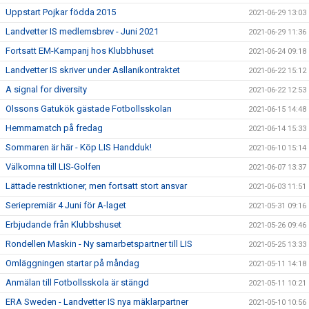
Uppstart Pojkar födda 2015
2021-06-29 13:03
Landvetter IS medlemsbrev - Juni 2021
2021-06-29 11:36
Fortsatt EM-Kampanj hos Klubbhuset
2021-06-24 09:18
Landvetter IS skriver under Asllanikontraktet
2021-06-22 15:12
A signal for diversity
2021-06-22 12:53
Olssons Gatukök gästade Fotbollsskolan
2021-06-15 14:48
Hemmamatch på fredag
2021-06-14 15:33
Sommaren är här - Köp LIS Handduk!
2021-06-10 15:14
Välkomna till LIS-Golfen
2021-06-07 13:37
Lättade restriktioner, men fortsatt stort ansvar
2021-06-03 11:51
Seriepremiär 4 Juni för A-laget
2021-05-31 09:16
Erbjudande från Klubbshuset
2021-05-26 09:46
Rondellen Maskin - Ny samarbetspartner till LIS
2021-05-25 13:33
Omläggningen startar på måndag
2021-05-11 14:18
Anmälan till Fotbollsskola är stängd
2021-05-11 10:21
ERA Sweden - Landvetter IS nya mäklarpartner
2021-05-10 10:56