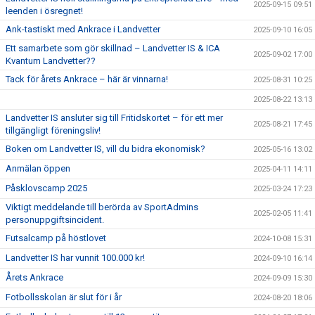
2025-09-15 09:51
leenden i ösregnet!
Ank-tastiskt med Ankrace i Landvetter
2025-09-10 16:05
Ett samarbete som gör skillnad – Landvetter IS & ICA
2025-09-02 17:00
Kvantum Landvetter??
Tack för årets Ankrace – här är vinnarna!
2025-08-31 10:25
2025-08-22 13:13
Landvetter IS ansluter sig till Fritidskortet – för ett mer
2025-08-21 17:45
tillgängligt föreningsliv!
Boken om Landvetter IS, vill du bidra ekonomisk?
2025-05-16 13:02
Anmälan öppen
2025-04-11 14:11
Påsklovscamp 2025
2025-03-24 17:23
Viktigt meddelande till berörda av SportAdmins
2025-02-05 11:41
personuppgiftsincident.
Futsalcamp på höstlovet
2024-10-08 15:31
Landvetter IS har vunnit 100.000 kr!
2024-09-10 16:14
Årets Ankrace
2024-09-09 15:30
Fotbollsskolan är slut för i år
2024-08-20 18:06