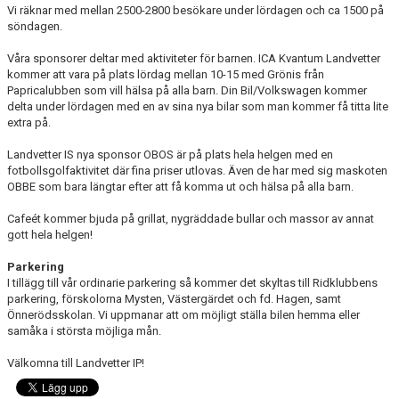
Vi räknar med mellan 2500-2800 besökare under lördagen och ca 1500 på
söndagen.
Våra sponsorer deltar med aktiviteter för barnen. ICA Kvantum Landvetter
kommer att vara på plats lördag mellan 10-15 med Grönis från
Papricalubben som vill hälsa på alla barn. Din Bil/Volkswagen kommer
delta under lördagen med en av sina nya bilar som man kommer få titta lite
extra på.
Landvetter IS nya sponsor OBOS är på plats hela helgen med en
fotbollsgolfaktivitet där fina priser utlovas. Även de har med sig maskoten
OBBE som bara längtar efter att få komma ut och hälsa på alla barn.
Cafeét kommer bjuda på grillat, nygräddade bullar och massor av annat
gott hela helgen!
Parkering
I tillägg till vår ordinarie parkering så kommer det skyltas till Ridklubbens
parkering, förskolorna Mysten, Västergärdet och fd. Hagen, samt
Önnerödsskolan. Vi uppmanar att om möjligt ställa bilen hemma eller
samåka i största möjliga mån.
Välkomna till Landvetter IP!