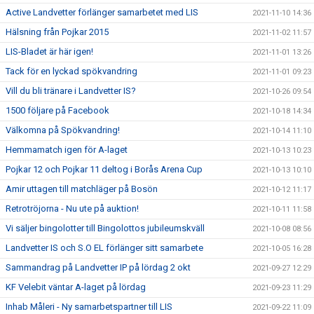
Active Landvetter förlänger samarbetet med LIS
2021-11-10 14:36
Hälsning från Pojkar 2015
2021-11-02 11:57
LIS-Bladet är här igen!
2021-11-01 13:26
Tack för en lyckad spökvandring
2021-11-01 09:23
Vill du bli tränare i Landvetter IS?
2021-10-26 09:54
1500 följare på Facebook
2021-10-18 14:34
Välkomna på Spökvandring!
2021-10-14 11:10
Hemmamatch igen för A-laget
2021-10-13 10:23
Pojkar 12 och Pojkar 11 deltog i Borås Arena Cup
2021-10-13 10:10
Amir uttagen till matchläger på Bosön
2021-10-12 11:17
Retrotröjorna - Nu ute på auktion!
2021-10-11 11:58
Vi säljer bingolotter till Bingolottos jubileumskväll
2021-10-08 08:56
Landvetter IS och S.O EL förlänger sitt samarbete
2021-10-05 16:28
Sammandrag på Landvetter IP på lördag 2 okt
2021-09-27 12:29
KF Velebit väntar A-laget på lördag
2021-09-23 11:29
Inhab Måleri - Ny samarbetspartner till LIS
2021-09-22 11:09