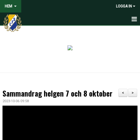
HEM
LOGGA IN
HEM
NYHETER
VOLONTÄRER SÖKES
OM LANDVETTER IS
JOYNA FOLKSPEL
Sammandrag helgen 7 och 8 oktober
<
>
BLI PARTNER TILL LIS
2023-10-06 09:58
STÖDMEDLEM
SPELARE