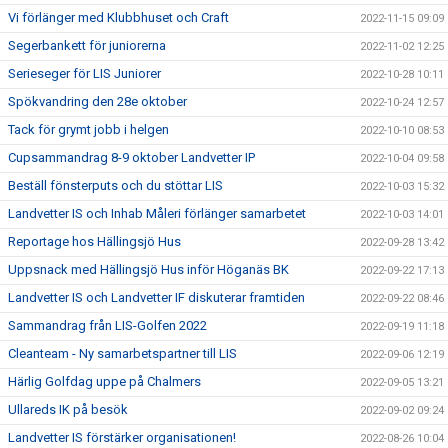
Vi förlänger med Klubbhuset och Craft
2022-11-15 09:09
Segerbankett för juniorerna
2022-11-02 12:25
Serieseger för LIS Juniorer
2022-10-28 10:11
Spökvandring den 28e oktober
2022-10-24 12:57
Tack för grymt jobb i helgen
2022-10-10 08:53
Cupsammandrag 8-9 oktober Landvetter IP
2022-10-04 09:58
Beställ fönsterputs och du stöttar LIS
2022-10-03 15:32
Landvetter IS och Inhab Måleri förlänger samarbetet
2022-10-03 14:01
Reportage hos Hällingsjö Hus
2022-09-28 13:42
Uppsnack med Hällingsjö Hus inför Höganäs BK
2022-09-22 17:13
Landvetter IS och Landvetter IF diskuterar framtiden
2022-09-22 08:46
Sammandrag från LIS-Golfen 2022
2022-09-19 11:18
Cleanteam - Ny samarbetspartner till LIS
2022-09-06 12:19
Härlig Golfdag uppe på Chalmers
2022-09-05 13:21
Ullareds IK på besök
2022-09-02 09:24
Landvetter IS förstärker organisationen!
2022-08-26 10:04