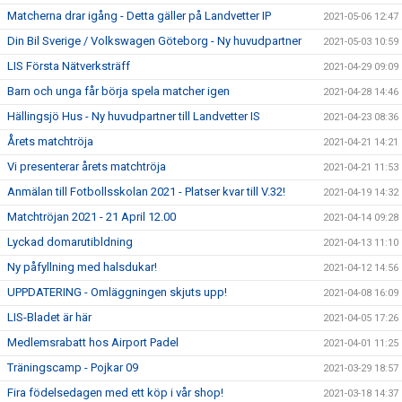
Matcherna drar igång - Detta gäller på Landvetter IP
2021-05-06 12:47
Din Bil Sverige / Volkswagen Göteborg - Ny huvudpartner
2021-05-03 10:59
LIS Första Nätverksträff
2021-04-29 09:09
Barn och unga får börja spela matcher igen
2021-04-28 14:46
Hällingsjö Hus - Ny huvudpartner till Landvetter IS
2021-04-23 08:36
Årets matchtröja
2021-04-21 14:21
Vi presenterar årets matchtröja
2021-04-21 11:53
Anmälan till Fotbollsskolan 2021 - Platser kvar till V.32!
2021-04-19 14:32
Matchtröjan 2021 - 21 April 12.00
2021-04-14 09:28
Lyckad domarutibldning
2021-04-13 11:10
Ny påfyllning med halsdukar!
2021-04-12 14:56
UPPDATERING - Omläggningen skjuts upp!
2021-04-08 16:09
LIS-Bladet är här
2021-04-05 17:26
Medlemsrabatt hos Airport Padel
2021-04-01 11:25
Träningscamp - Pojkar 09
2021-03-29 18:57
Fira födelsedagen med ett köp i vår shop!
2021-03-18 14:37