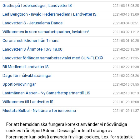
Grattis på födelsedagen, Landvetter IS
2021-03-18 08:25
Leif Bengtson - Invald Hedersmedlem i Landvetter IS
2021-03-16 13:09
Landvetter IS - Jerusalema Dance
2021-03-04 08:51
Välkommen in som samarbetspartner, Inviatech!
2021-03-02 11:12
Coronarestriktioner från 1 mars
2021-03-01 10:28
Landvetter IS Årsmöte 10/3 18.00
2021-02-23 15:39
Landvetter förlänger samarbetsavtalet med SUN-FLEX®
2021-02-23 11:35
Bli Medlem i Landvetter IS
2021-02-22 12:38
Dags för målvaktsträningar
2021-02-22 08:26
Sportlovsövningar
2021-02-15 09:55
Lantmännen Aspen - Ny Samarbetspartner till LIS
2021-02-10 10:13
Välkommen till Landvetter IS
2021-01-29 15:08
Mustafa Bulbul - Ny tränare för juniorerna
2021-01-29 11:37
ICA Kvantum Landvetter fortsätter att stötta LIS
2021-01-25 16:10
För att hemsidan ska fungera korrekt använder vi nödvändiga
Landvetter IS välkomnar Hertzmans Kakel & Klinker in i
cookies från SportAdmin. Dessa går inte att stänga av.
2021-01-25 16:08
värmen
Föreningen kan också använda frivilliga cookies, t.ex. för statistik