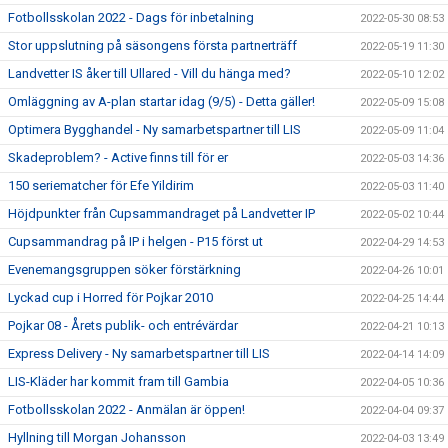
Fotbollsskolan 2022 - Dags för inbetalning
2022-05-30 08:53
Stor uppslutning på säsongens första partnerträff
2022-05-19 11:30
Landvetter IS åker till Ullared - Vill du hänga med?
2022-05-10 12:02
Omläggning av A-plan startar idag (9/5) - Detta gäller!
2022-05-09 15:08
Optimera Bygghandel - Ny samarbetspartner till LIS
2022-05-09 11:04
Skadeproblem? - Active finns till för er
2022-05-03 14:36
150 seriematcher för Efe Yildirim
2022-05-03 11:40
Höjdpunkter från Cupsammandraget på Landvetter IP
2022-05-02 10:44
Cupsammandrag på IP i helgen - P15 först ut
2022-04-29 14:53
Evenemangsgruppen söker förstärkning
2022-04-26 10:01
Lyckad cup i Horred för Pojkar 2010
2022-04-25 14:44
Pojkar 08 - Årets publik- och entrévärdar
2022-04-21 10:13
Express Delivery - Ny samarbetspartner till LIS
2022-04-14 14:09
LIS-Kläder har kommit fram till Gambia
2022-04-05 10:36
Fotbollsskolan 2022 - Anmälan är öppen!
2022-04-04 09:37
Hyllning till Morgan Johansson
2022-04-03 13:49