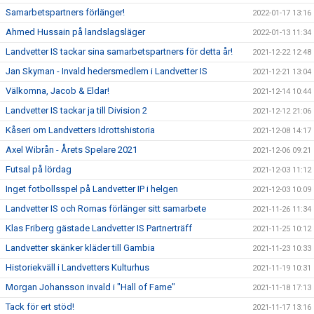
Samarbetspartners förlänger!
2022-01-17 13:16
Ahmed Hussain på landslagsläger
2022-01-13 11:34
Landvetter IS tackar sina samarbetspartners för detta år!
2021-12-22 12:48
Jan Skyman - Invald hedersmedlem i Landvetter IS
2021-12-21 13:04
Välkomna, Jacob & Eldar!
2021-12-14 10:44
Landvetter IS tackar ja till Division 2
2021-12-12 21:06
Kåseri om Landvetters Idrottshistoria
2021-12-08 14:17
Axel Wibrån - Årets Spelare 2021
2021-12-06 09:21
Futsal på lördag
2021-12-03 11:12
Inget fotbollsspel på Landvetter IP i helgen
2021-12-03 10:09
Landvetter IS och Romas förlänger sitt samarbete
2021-11-26 11:34
Klas Friberg gästade Landvetter IS Partnerträff
2021-11-25 10:12
Landvetter skänker kläder till Gambia
2021-11-23 10:33
Historiekväll i Landvetters Kulturhus
2021-11-19 10:31
Morgan Johansson invald i "Hall of Fame"
2021-11-18 17:13
Tack för ert stöd!
2021-11-17 13:16