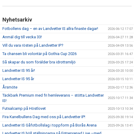
Nyhetsarkiv
Fotbollens dag – en av Landvetter IS allra finaste dagar!
2026-06-12 17:07
Anmäl dig till vecka 33!
2026-04-27 11:28
Vill du vara rösten på Landvetter IP?
2026-04-09 13:56
Ta chansen bli volontär på Gothia Cup 2026
2026-03-31 16:47
Så skapar du som förälder bra idrottsmiljö
2026-03-25 17:24
Landvetter IS 95 år!
2026-03-20 10:00
Landvetter IS 95 år
2026-03-15 10:11
Årsmöte
2026-02-17 12:36
Täckbark Premium med fri hemleverans – stötta Landvetter
2025-10-17 11:34
IS!
Futsalcamp på Höstlovet
2025-10-13 10:34
Fira Kanelbullens Dag med oss på Landvetter IP!
2025-09-30 19:14
Landvetter IS Gåfotbollslag i toppform på Borås Arena
2025-09-26 13:41
Landvetter IS höll ställningarna på Entreprenad Live –med