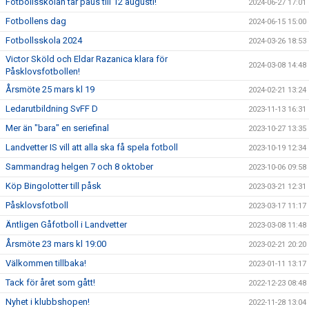
Fotbollsskolan tar paus till 12 augusti!
2024-06-27 17:01
Fotbollens dag
2024-06-15 15:00
Fotbollsskola 2024
2024-03-26 18:53
Victor Sköld och Eldar Razanica klara för
2024-03-08 14:48
Påsklovsfotbollen!
Årsmöte 25 mars kl 19
2024-02-21 13:24
Ledarutbildning SvFF D
2023-11-13 16:31
Mer än "bara" en seriefinal
2023-10-27 13:35
Landvetter IS vill att alla ska få spela fotboll
2023-10-19 12:34
Sammandrag helgen 7 och 8 oktober
2023-10-06 09:58
Köp Bingolotter till påsk
2023-03-21 12:31
Påsklovsfotboll
2023-03-17 11:17
Äntligen Gåfotboll i Landvetter
2023-03-08 11:48
Årsmöte 23 mars kl 19:00
2023-02-21 20:20
Välkommen tillbaka!
2023-01-11 13:17
Tack för året som gått!
2022-12-23 08:48
Nyhet i klubbshopen!
2022-11-28 13:04