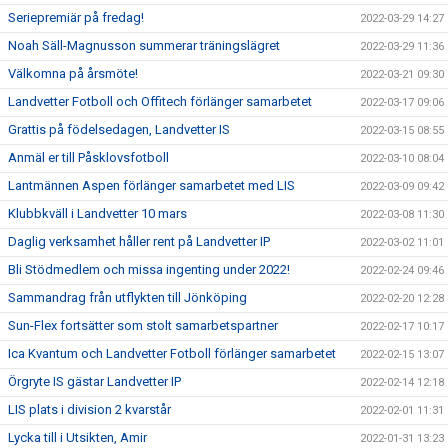
Seriepremiär på fredag!
2022-03-29 14:27
Noah Säll-Magnusson summerar träningslägret
2022-03-29 11:36
Välkomna på årsmöte!
2022-03-21 09:30
Landvetter Fotboll och Offitech förlänger samarbetet
2022-03-17 09:06
Grattis på födelsedagen, Landvetter IS
2022-03-15 08:55
Anmäl er till Påsklovsfotboll
2022-03-10 08:04
Lantmännen Aspen förlänger samarbetet med LIS
2022-03-09 09:42
Klubbkväll i Landvetter 10 mars
2022-03-08 11:30
Daglig verksamhet håller rent på Landvetter IP
2022-03-02 11:01
Bli Stödmedlem och missa ingenting under 2022!
2022-02-24 09:46
Sammandrag från utflykten till Jönköping
2022-02-20 12:28
Sun-Flex fortsätter som stolt samarbetspartner
2022-02-17 10:17
Ica Kvantum och Landvetter Fotboll förlänger samarbetet
2022-02-15 13:07
Örgryte IS gästar Landvetter IP
2022-02-14 12:18
LIS plats i division 2 kvarstår
2022-02-01 11:31
Lycka till i Utsikten, Amir
2022-01-31 13:23