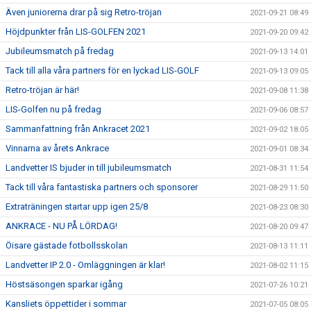
Även juniorerna drar på sig Retro-tröjan
2021-09-21 08:49
Höjdpunkter från LIS-GOLFEN 2021
2021-09-20 09:42
Jubileumsmatch på fredag
2021-09-13 14:01
Tack till alla våra partners för en lyckad LIS-GOLF
2021-09-13 09:05
Retro-tröjan är här!
2021-09-08 11:38
LIS-Golfen nu på fredag
2021-09-06 08:57
Sammanfattning från Ankracet 2021
2021-09-02 18:05
Vinnarna av årets Ankrace
2021-09-01 08:34
Landvetter IS bjuder in till jubileumsmatch
2021-08-31 11:54
Tack till våra fantastiska partners och sponsorer
2021-08-29 11:50
Extraträningen startar upp igen 25/8
2021-08-23 08:30
ANKRACE - NU PÅ LÖRDAG!
2021-08-20 09:47
Öisare gästade fotbollsskolan
2021-08-13 11:11
Landvetter IP 2.0 - Omläggningen är klar!
2021-08-02 11:15
Höstsäsongen sparkar igång
2021-07-26 10:21
Kansliets öppettider i sommar
2021-07-05 08:05