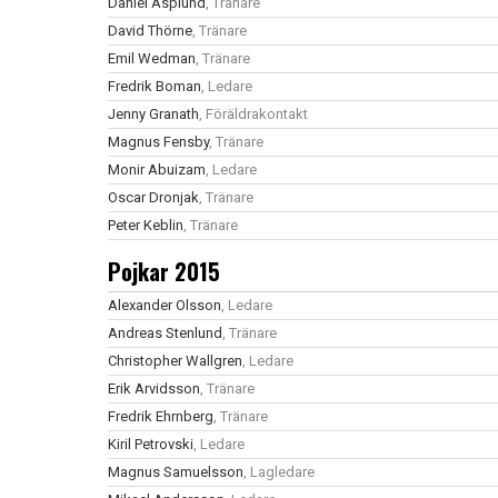
Daniel Asplund
, Tränare
David Thörne
, Tränare
Emil Wedman
, Tränare
Fredrik Boman
, Ledare
Jenny Granath
, Föräldrakontakt
Magnus Fensby
, Tränare
Monir Abuizam
, Ledare
Oscar Dronjak
, Tränare
Peter Keblin
, Tränare
Pojkar 2015
Alexander Olsson
, Ledare
Andreas Stenlund
, Tränare
Christopher Wallgren
, Ledare
Erik Arvidsson
, Tränare
Fredrik Ehrnberg
, Tränare
Kiril Petrovski
, Ledare
Magnus Samuelsson
, Lagledare