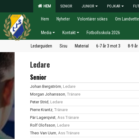
HEM
SENIOR
JUNIOR
POJKAR
FU
Hem
Nyheter
Volontärer sökes
Om Landvette
Media
Kontakt
Fotbollsskola 2026
Ledarguiden
Sisu
Material
6-7 år 3 mot 3
8-9 år
Ledare
Senior
Johan Bergström
, Ledare
Morgan Johansson
, Tränare
Peter Strid
, Ledare
Pierre Krantz
, Tränare
Pär Lagerqvist
, Ass Tränare
Rolf Olofsson
, Ledare
Theo Van Uum
, Ass Tränare