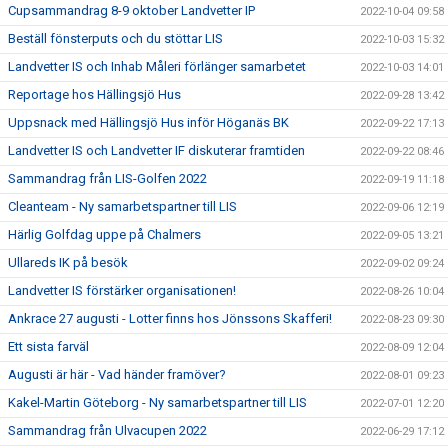
Cupsammandrag 8-9 oktober Landvetter IP
2022-10-04 09:58
Beställ fönsterputs och du stöttar LIS
2022-10-03 15:32
Landvetter IS och Inhab Måleri förlänger samarbetet
2022-10-03 14:01
Reportage hos Hällingsjö Hus
2022-09-28 13:42
Uppsnack med Hällingsjö Hus inför Höganäs BK
2022-09-22 17:13
Landvetter IS och Landvetter IF diskuterar framtiden
2022-09-22 08:46
Sammandrag från LIS-Golfen 2022
2022-09-19 11:18
Cleanteam - Ny samarbetspartner till LIS
2022-09-06 12:19
Härlig Golfdag uppe på Chalmers
2022-09-05 13:21
Ullareds IK på besök
2022-09-02 09:24
Landvetter IS förstärker organisationen!
2022-08-26 10:04
Ankrace 27 augusti - Lotter finns hos Jönssons Skafferi!
2022-08-23 09:30
Ett sista farväl
2022-08-09 12:04
Augusti är här - Vad händer framöver?
2022-08-01 09:23
Kakel-Martin Göteborg - Ny samarbetspartner till LIS
2022-07-01 12:20
Sammandrag från Ulvacupen 2022
2022-06-29 17:12