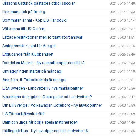
Olssons Gatukök gästade Fotbollsskolan
2021-06-15 14:48
Hemmamatch på fredag
2021-06-14 15:33
Sommaren är här - Köp LIS Handduk!
2021-06-10 15:14
Välkomna till LIS-Golfen
2021-06-07 13:37
Lättade restriktioner, men fortsatt stort ansvar
2021-06-03 11:51
Seriepremiär 4 Juni för A-laget
2021-05-31 09:16
Erbjudande från Klubbshuset
2021-05-26 09:46
Rondellen Maskin - Ny samarbetspartner till LIS
2021-05-25 13:33
Omläggningen startar på måndag
2021-05-11 14:18
Anmälan till Fotbollsskola är stängd
2021-05-11 10:21
ERA Sweden - Landvetter IS nya mäklarpartner
2021-05-10 10:56
Matcherna drar igång - Detta gäller på Landvetter IP
2021-05-06 12:47
Din Bil Sverige / Volkswagen Göteborg - Ny huvudpartner
2021-05-03 10:59
LIS Första Nätverksträff
2021-04-29 09:09
Barn och unga får börja spela matcher igen
2021-04-28 14:46
Hällingsjö Hus - Ny huvudpartner till Landvetter IS
2021-04-23 08:36