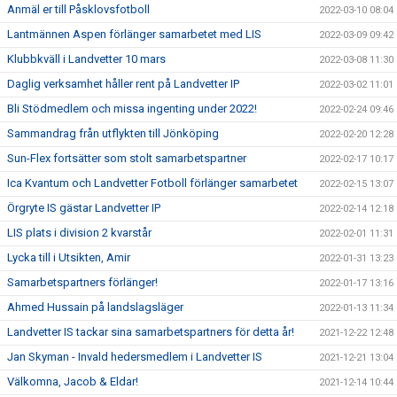
Anmäl er till Påsklovsfotboll
2022-03-10 08:04
Lantmännen Aspen förlänger samarbetet med LIS
2022-03-09 09:42
Klubbkväll i Landvetter 10 mars
2022-03-08 11:30
Daglig verksamhet håller rent på Landvetter IP
2022-03-02 11:01
Bli Stödmedlem och missa ingenting under 2022!
2022-02-24 09:46
Sammandrag från utflykten till Jönköping
2022-02-20 12:28
Sun-Flex fortsätter som stolt samarbetspartner
2022-02-17 10:17
Ica Kvantum och Landvetter Fotboll förlänger samarbetet
2022-02-15 13:07
Örgryte IS gästar Landvetter IP
2022-02-14 12:18
LIS plats i division 2 kvarstår
2022-02-01 11:31
Lycka till i Utsikten, Amir
2022-01-31 13:23
Samarbetspartners förlänger!
2022-01-17 13:16
Ahmed Hussain på landslagsläger
2022-01-13 11:34
Landvetter IS tackar sina samarbetspartners för detta år!
2021-12-22 12:48
Jan Skyman - Invald hedersmedlem i Landvetter IS
2021-12-21 13:04
Välkomna, Jacob & Eldar!
2021-12-14 10:44