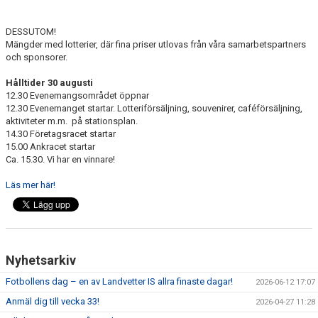
DESSUTOM!
Mängder med lotterier, där fina priser utlovas från våra samarbetspartners
och sponsorer.
Hålltider 30 augusti
12.30 Evenemangsområdet öppnar
12.30 Evenemanget startar. Lotteriförsäljning, souvenirer, caféförsäljning,
aktiviteter m.m. på stationsplan.
14.30 Företagsracet startar
15.00 Ankracet startar
Ca. 15.30. Vi har en vinnare!
Läs mer här!
Nyhetsarkiv
Fotbollens dag – en av Landvetter IS allra finaste dagar!
2026-06-12 17:07
Anmäl dig till vecka 33!
2026-04-27 11:28