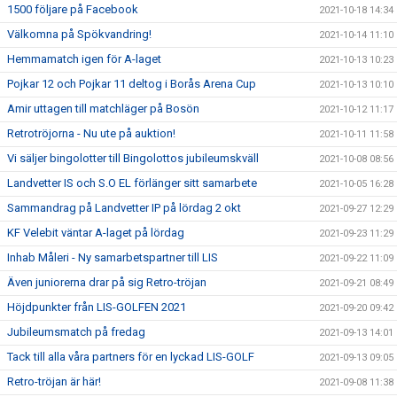
1500 följare på Facebook
2021-10-18 14:34
Välkomna på Spökvandring!
2021-10-14 11:10
Hemmamatch igen för A-laget
2021-10-13 10:23
Pojkar 12 och Pojkar 11 deltog i Borås Arena Cup
2021-10-13 10:10
Amir uttagen till matchläger på Bosön
2021-10-12 11:17
Retrotröjorna - Nu ute på auktion!
2021-10-11 11:58
Vi säljer bingolotter till Bingolottos jubileumskväll
2021-10-08 08:56
Landvetter IS och S.O EL förlänger sitt samarbete
2021-10-05 16:28
Sammandrag på Landvetter IP på lördag 2 okt
2021-09-27 12:29
KF Velebit väntar A-laget på lördag
2021-09-23 11:29
Inhab Måleri - Ny samarbetspartner till LIS
2021-09-22 11:09
Även juniorerna drar på sig Retro-tröjan
2021-09-21 08:49
Höjdpunkter från LIS-GOLFEN 2021
2021-09-20 09:42
Jubileumsmatch på fredag
2021-09-13 14:01
Tack till alla våra partners för en lyckad LIS-GOLF
2021-09-13 09:05
Retro-tröjan är här!
2021-09-08 11:38