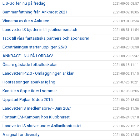
LIS-Golfen nu på fredag
2021-09-06 08:57
Sammanfattning från Ankracet 2021
2021-09-02 18:05
Vinnarna av årets Ankrace
2021-09-01 08:34
Landvetter IS bjuder in till jubileumsmatch
2021-08-31 11:54
Tack till våra fantastiska partners och sponsorer
2021-08-29 11:50
Extraträningen startar upp igen 25/8
2021-08-23 08:30
ANKRACE - NU PÅ LÖRDAG!
2021-08-20 09:47
Öisare gästade fotbollsskolan
2021-08-13 11:11
Landvetter IP 2.0 - Omläggningen är klar!
2021-08-02 11:15
Höstsäsongen sparkar igång
2021-07-26 10:21
Kansliets öppettider i sommar
2021-07-05 08:05
Uppstart Pojkar födda 2015
2021-06-29 13:03
Landvetter IS medlemsbrev - Juni 2021
2021-06-29 11:36
Fortsatt EM-Kampanj hos Klubbhuset
2021-06-24 09:18
Landvetter IS skriver under Asllanikontraktet
2021-06-22 15:12
A signal for diversity
2021-06-22 12:53