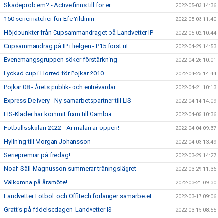
Skadeproblem? - Active finns till för er
2022-05-03 14:36
150 seriematcher för Efe Yildirim
2022-05-03 11:40
Höjdpunkter från Cupsammandraget på Landvetter IP
2022-05-02 10:44
Cupsammandrag på IP i helgen - P15 först ut
2022-04-29 14:53
Evenemangsgruppen söker förstärkning
2022-04-26 10:01
Lyckad cup i Horred för Pojkar 2010
2022-04-25 14:44
Pojkar 08 - Årets publik- och entrévärdar
2022-04-21 10:13
Express Delivery - Ny samarbetspartner till LIS
2022-04-14 14:09
LIS-Kläder har kommit fram till Gambia
2022-04-05 10:36
Fotbollsskolan 2022 - Anmälan är öppen!
2022-04-04 09:37
Hyllning till Morgan Johansson
2022-04-03 13:49
Seriepremiär på fredag!
2022-03-29 14:27
Noah Säll-Magnusson summerar träningslägret
2022-03-29 11:36
Välkomna på årsmöte!
2022-03-21 09:30
Landvetter Fotboll och Offitech förlänger samarbetet
2022-03-17 09:06
Grattis på födelsedagen, Landvetter IS
2022-03-15 08:55