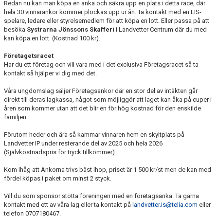
LEDARE
Redan nu kan man köpa en anka och säkra upp en plats i detta race, där
hela 30 vinnarankor kommer plockas upp ur ån. Ta kontakt med en LIS-
spelare, ledare eller styrelsemedlem för att köpa en lott. Eller passa på att
POLICYDOKUMENT
besöka
Systrarna Jönssons Skafferi
i Landvetter Centrum där du med
kan köpa en lott. (Kostnad 100 kr).
KALENDER
Företagetsracet
EVENEMANG
Har du ett företag och vill vara med i det exclusiva Företagsracet så ta
kontakt så hjälper vi dig med det.
MEDIA
Våra ungdomslag säljer Företagsankor där en stor del av intäkten går
direkt till deras lagkassa, något som möjliggör att laget kan åka på cuper i
KONTAKT
åren som kommer utan att det blir en för hög kostnad för den enskilde
familjen.
FOTBOLLSSKOLA 2026
Förutom heder och ära så kammar vinnaren hem en skyltplats på
Landvetter IP under resterande del av 2025 och hela 2026
(Självkostnadspris för tryck tillkommer).
Kom ihåg att Ankorna trivs bäst ihop, priset är 1 500 kr/st men de kan med
fördel köpas i paket om minst 2 styck.
Vill du som sponsor stötta föreningen med en företagsanka. Ta gärna
kontakt med ett av våra lag eller ta kontakt på
landvetter.is@telia.com
eller
telefon 0707180467.