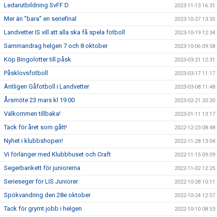
Ledarutbildning SvFF D
2023-11-13 16:31
Mer än "bara" en seriefinal
2023-10-27 13:35
Landvetter IS vill att alla ska få spela fotboll
2023-10-19 12:34
Sammandrag helgen 7 och 8 oktober
2023-10-06 09:58
Köp Bingolotter till påsk
2023-03-21 12:31
Påsklovsfotboll
2023-03-17 11:17
Äntligen Gåfotboll i Landvetter
2023-03-08 11:48
Årsmöte 23 mars kl 19:00
2023-02-21 20:20
Välkommen tillbaka!
2023-01-11 13:17
Tack för året som gått!
2022-12-23 08:48
Nyhet i klubbshopen!
2022-11-28 13:04
Vi förlänger med Klubbhuset och Craft
2022-11-15 09:09
Segerbankett för juniorerna
2022-11-02 12:25
Serieseger för LIS Juniorer
2022-10-28 10:11
Spökvandring den 28e oktober
2022-10-24 12:57
Tack för grymt jobb i helgen
2022-10-10 08:53