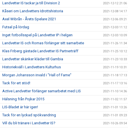
Landvetter IS tackar ja till Division 2
2021-12-12 21:06
Kåseri om Landvetters Idrottshistoria
2021-12-08 14:17
Axel Wibrån - Årets Spelare 2021
2021-12-06 09:21
Futsal på lördag
2021-12-03 11:12
Inget fotbollsspel på Landvetter IP i helgen
2021-12-03 10:09
Landvetter IS och Romas förlänger sitt samarbete
2021-11-26 11:34
Klas Friberg gästade Landvetter IS Partnerträff
2021-11-25 10:12
Landvetter skänker kläder till Gambia
2021-11-23 10:33
Historiekväll i Landvetters Kulturhus
2021-11-19 10:31
Morgan Johansson invald i "Hall of Fame"
2021-11-18 17:13
Tack för ert stöd!
2021-11-17 13:16
Active Landvetter förlänger samarbetet med LIS
2021-11-10 14:36
Hälsning från Pojkar 2015
2021-11-02 11:57
LIS-Bladet är här igen!
2021-11-01 13:26
Tack för en lyckad spökvandring
2021-11-01 09:23
Vill du bli tränare i Landvetter IS?
2021-10-26 09:54