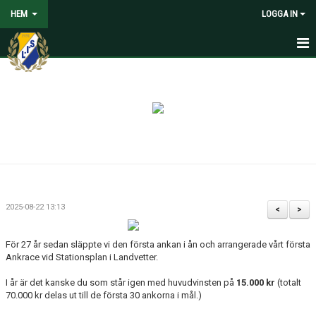
HEM
LOGGA IN
HEM
NYHETER
VOLONTÄRER SÖKES
OM LANDVETTER IS
JOYNA FOLKSPEL
2025-08-22 13:13
<
>
BLI PARTNER TILL LIS
För 27 år sedan släppte vi den första ankan i ån och arrangerade vårt första
STÖDMEDLEM
Ankrace vid Stationsplan i Landvetter.
I år är det kanske du som står igen med huvudvinsten på
15.000 kr
(totalt
SPELARE
70.000 kr delas ut till de första 30 ankorna i mål.)