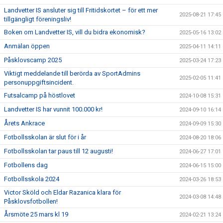
Landvetter IS ansluter sig till Fritidskortet – för ett mer
2025-08-21 17:45
tillgängligt föreningsliv!
Boken om Landvetter IS, vill du bidra ekonomisk?
2025-05-16 13:02
Anmälan öppen
2025-04-11 14:11
Påsklovscamp 2025
2025-03-24 17:23
Viktigt meddelande till berörda av SportAdmins
2025-02-05 11:41
personuppgiftsincident.
Futsalcamp på höstlovet
2024-10-08 15:31
Landvetter IS har vunnit 100.000 kr!
2024-09-10 16:14
Årets Ankrace
2024-09-09 15:30
Fotbollsskolan är slut för i år
2024-08-20 18:06
Fotbollsskolan tar paus till 12 augusti!
2024-06-27 17:01
Fotbollens dag
2024-06-15 15:00
Fotbollsskola 2024
2024-03-26 18:53
Victor Sköld och Eldar Razanica klara för
2024-03-08 14:48
Påsklovsfotbollen!
Årsmöte 25 mars kl 19
2024-02-21 13:24