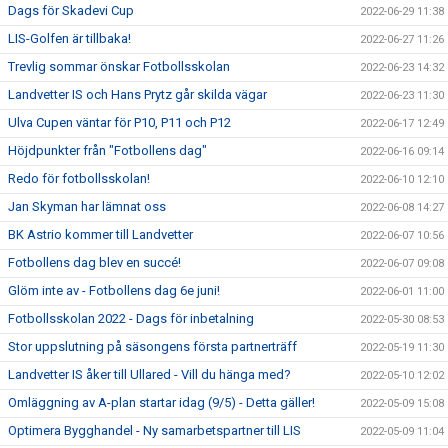
Dags för Skadevi Cup
2022-06-29 11:38
LIS-Golfen är tillbaka!
2022-06-27 11:26
Trevlig sommar önskar Fotbollsskolan
2022-06-23 14:32
Landvetter IS och Hans Prytz går skilda vägar
2022-06-23 11:30
Ulva Cupen väntar för P10, P11 och P12
2022-06-17 12:49
Höjdpunkter från "Fotbollens dag"
2022-06-16 09:14
Redo för fotbollsskolan!
2022-06-10 12:10
Jan Skyman har lämnat oss
2022-06-08 14:27
BK Astrio kommer till Landvetter
2022-06-07 10:56
Fotbollens dag blev en succé!
2022-06-07 09:08
Glöm inte av - Fotbollens dag 6e juni!
2022-06-01 11:00
Fotbollsskolan 2022 - Dags för inbetalning
2022-05-30 08:53
Stor uppslutning på säsongens första partnerträff
2022-05-19 11:30
Landvetter IS åker till Ullared - Vill du hänga med?
2022-05-10 12:02
Omläggning av A-plan startar idag (9/5) - Detta gäller!
2022-05-09 15:08
Optimera Bygghandel - Ny samarbetspartner till LIS
2022-05-09 11:04