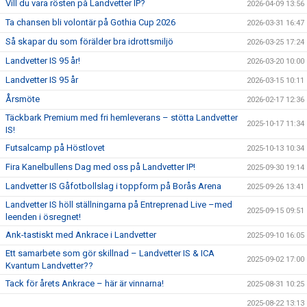
Vill du vara rösten på Landvetter IP?
2026-04-09 13:56
Ta chansen bli volontär på Gothia Cup 2026
2026-03-31 16:47
Så skapar du som förälder bra idrottsmiljö
2026-03-25 17:24
Landvetter IS 95 år!
2026-03-20 10:00
Landvetter IS 95 år
2026-03-15 10:11
Årsmöte
2026-02-17 12:36
Täckbark Premium med fri hemleverans – stötta Landvetter
2025-10-17 11:34
IS!
Futsalcamp på Höstlovet
2025-10-13 10:34
Fira Kanelbullens Dag med oss på Landvetter IP!
2025-09-30 19:14
Landvetter IS Gåfotbollslag i toppform på Borås Arena
2025-09-26 13:41
Landvetter IS höll ställningarna på Entreprenad Live –med
2025-09-15 09:51
leenden i ösregnet!
Ank-tastiskt med Ankrace i Landvetter
2025-09-10 16:05
Ett samarbete som gör skillnad – Landvetter IS & ICA
2025-09-02 17:00
Kvantum Landvetter??
Tack för årets Ankrace – här är vinnarna!
2025-08-31 10:25
2025-08-22 13:13