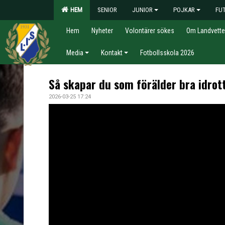
HEM
SENIOR
JUNIOR
POJKAR
FU
Hem
Nyheter
Volontärer sökes
Om Landvette
Media
Kontakt
Fotbollsskola 2026
Så skapar du som förälder bra idrot
2026-03-25 17:24