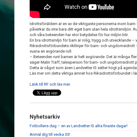
Idrottsföräldern är en av de viktigaste personerna inom bar
påverkar du inte bara ditt eget barn utan hela idrottsmiljön. Ru
och våra beteenden har stor betydelse för hur miljön blir.
En bra idrottsmiljö för barn är rolig, trygg och utvecklande
– v
Riksidrottsförbundets riktlinjer för barn- och ungdomsidrott
–
vuxna en avgörande roll.
– Beteenden runt barnen är helt avgörande. Det är många fler
säger Malin Träff, talesperson för barn- och ungdomsidrott 
Detta är något som även Landvetter IS sätter högt på agenda
Läs mer om detta viktiga ämnet hos Riksidrottsförbundet i l
Länk till RF och läs mer.
Nyhetsarkiv
Fotbollens dag – en av Landvetter IS allra finaste dagar!
Anmäl dig till vecka 33!