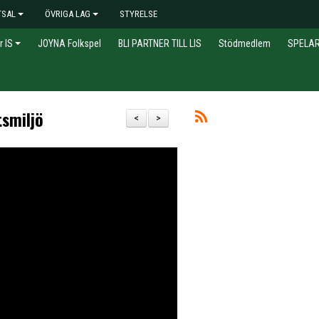
TSAL
ÖVRIGA LAG
STYRELSE
r IS
JOYNA Folkspel
BLI PARTNER TILL LIS
Stödmedlem
SPELA
tsmiljö
<
>