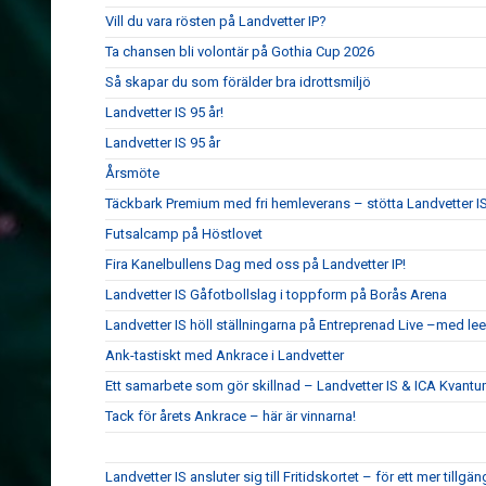
Vill du vara rösten på Landvetter IP?
Ta chansen bli volontär på Gothia Cup 2026
Så skapar du som förälder bra idrottsmiljö
Landvetter IS 95 år!
Landvetter IS 95 år
Årsmöte
Täckbark Premium med fri hemleverans – stötta Landvetter IS
Futsalcamp på Höstlovet
Fira Kanelbullens Dag med oss på Landvetter IP!
Landvetter IS Gåfotbollslag i toppform på Borås Arena
Landvetter IS höll ställningarna på Entreprenad Live –med le
Ank-tastiskt med Ankrace i Landvetter
Ett samarbete som gör skillnad – Landvetter IS & ICA Kvant
Tack för årets Ankrace – här är vinnarna!
Landvetter IS ansluter sig till Fritidskortet – för ett mer tillgän