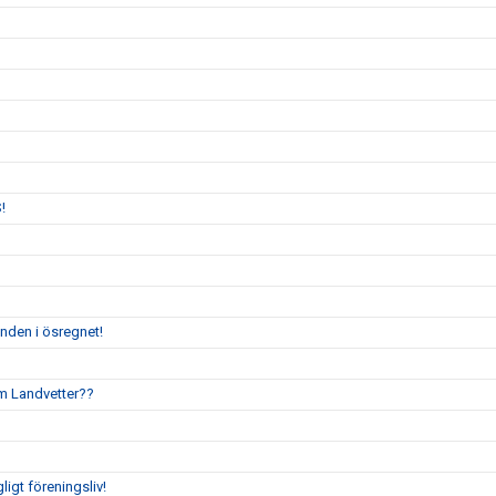
!
enden i ösregnet!
um Landvetter??
gligt föreningsliv!