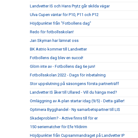
Landvetter IS och Hans Prytz går skilda vägar
Ulva Cupen väntar för P10, P11 och P12
Höjdpunkter från "Fotbollens dag"
Redo för fotbollsskolan!
Jan Skyman har lämnat oss
BK Astrio kommer till Landvetter
Fotbollens dag blev en succé!
Glöm inte av - Fotbollens dag 6e juni!
Fotbollsskolan 2022 - Dags för inbetalning
Stor uppslutning på säsongens första partnerträff
Landvetter IS åker till Ullared - Vill du hänga med?
Omläggning av A-plan startar idag (9/5) - Detta gäller!
Optimera Bygghandel - Ny samarbetspartner till LIS
Skadeproblem? - Active finns till för er
150 seriematcher för Efe Yildirim
Höjdpunkter från Cupsammandraget på Landvetter IP