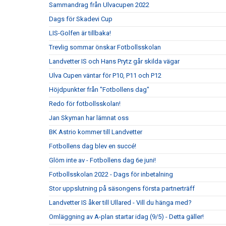
Sammandrag från Ulvacupen 2022
Dags för Skadevi Cup
LIS-Golfen är tillbaka!
Trevlig sommar önskar Fotbollsskolan
Landvetter IS och Hans Prytz går skilda vägar
Ulva Cupen väntar för P10, P11 och P12
Höjdpunkter från "Fotbollens dag"
Redo för fotbollsskolan!
Jan Skyman har lämnat oss
BK Astrio kommer till Landvetter
Fotbollens dag blev en succé!
Glöm inte av - Fotbollens dag 6e juni!
Fotbollsskolan 2022 - Dags för inbetalning
Stor uppslutning på säsongens första partnerträff
Landvetter IS åker till Ullared - Vill du hänga med?
Omläggning av A-plan startar idag (9/5) - Detta gäller!