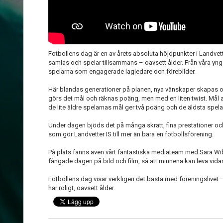
Fotbollens dag är en av årets absoluta höjdpunkter i Landvett
samlas och spelar tillsammans – oavsett ålder. Från våra yngs
spelarna som engagerade lagledare och förebilder.
Här blandas generationer på planen, nya vänskaper skapas oc
görs det mål och räknas poäng, men med en liten twist. Mål a
de lite äldre spelarnas mål ger två poäng och de äldsta spel
Under dagen bjöds det på många skratt, fina prestationer 
som gör Landvetter IS till mer än bara en fotbollsförening.
På plats fanns även vårt fantastiska mediateam med Sara W
fångade dagen på bild och film, så att minnena kan leva vidare
Fotbollens dag visar verkligen det bästa med föreningslivet –
har roligt, oavsett ålder.