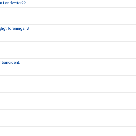
um Landvetter??
gligt föreningsliv!
ftsincident.