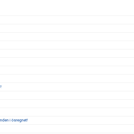
!
enden i ösregnet!