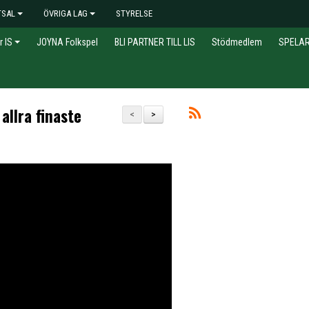
TSAL
ÖVRIGA LAG
STYRELSE
r IS
JOYNA Folkspel
BLI PARTNER TILL LIS
Stödmedlem
SPELA
allra finaste
<
>