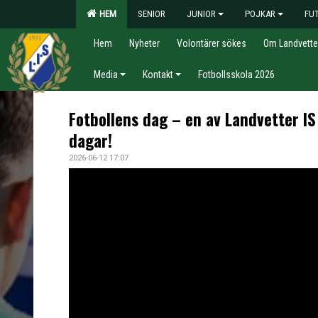
HEM
SENIOR
JUNIOR
POJKAR
FU
Hem
Nyheter
Volontärer sökes
Om Landvette
Media
Kontakt
Fotbollsskola 2026
Fotbollens dag – en av Landvetter IS 
dagar!
2026-06-12 17:07