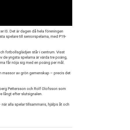
er IS. Det är dagen då hela föreningen
ta spelare till seniorspelarna, med P19-
h fotbollsglädjen står i centrum. Visst
v de yngsta spelarna är värda tre poäng,
arna får nöja sig med en poäng per mål.
och massor av grön gemenskap – precis det
iberg Pettersson och Rolf Olofsson som
 långt efter slutsignalen.
 när alla spelar tillsammans, hjälps åt och