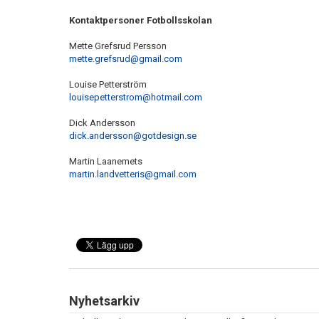
Kontaktpersoner Fotbollsskolan
Mette Grefsrud Persson
mette.grefsrud@gmail.com
Louise Petterström
louisepetterstrom@hotmail.com
Dick Andersson
dick.andersson@gotdesign.se
Martin Laanemets
martin.landvetteris@gmail.com
Nyhetsarkiv