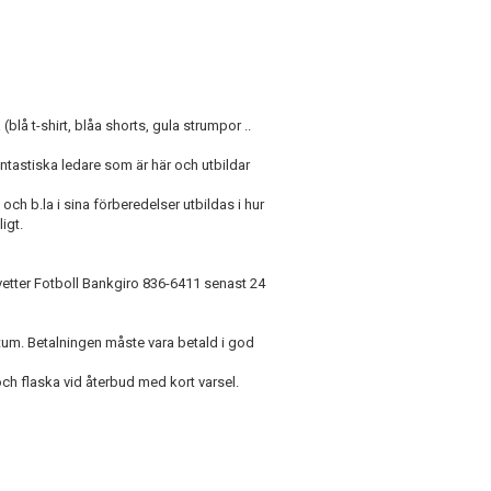
(blå t-shirt, blåa shorts, gula strumpor ..
antastiska ledare som är här och utbildar
och b.la i sina förberedelser utbildas i hur
igt.
etter Fotboll Bankgiro 836-6411 senast 24
tum. Betalningen måste vara betald i god
 och flaska vid återbud med kort varsel.