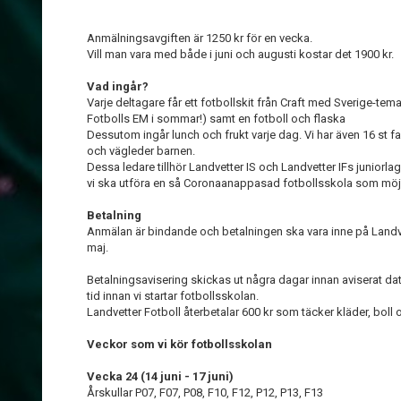
Anmälningsavgiften är 1250 kr för en vecka.
Vill man vara med både i juni och augusti kostar det 1900 kr.
Vad ingår?
Varje deltagare får ett fotbollskit från Craft med Sverige-tema 
Fotbolls EM i sommar!) samt en fotboll och flaska
Dessutom ingår lunch och frukt varje dag. Vi har även 16 st f
och vägleder barnen.
Dessa ledare tillhör Landvetter IS och Landvetter IFs juniorlag 
vi ska utföra en så Coronaanappasad fotbollsskola som möjl
Betalning
Anmälan är bindande och betalningen ska vara inne på Landv
maj.
Betalningsavisering skickas ut några dagar innan aviserat da
tid innan vi startar fotbollsskolan.
Landvetter Fotboll återbetalar 600 kr som täcker kläder, boll
Veckor som vi kör fotbollsskolan
Vecka 24 (14 juni - 17 juni)
Årskullar P07, F07, P08, F10, F12, P12, P13, F13