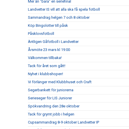
Mer än "bara" en seriefinal
Landvetter IS vill att alla ska få spela fotboll
Sammandrag helgen 7 och 8 oktober
Köp Bingolotter till påsk
Påsklovsfotboll
Äntligen Gåfotboll i Landvetter
Årsmöte 23 mars kl 19:00
Välkommen tillbaka!
Tack för året som gått!
Nyhet i klubbshopen!
Vi förlänger med Klubbhuset och Craft
Segerbankett för juniorerna
Serieseger för LIS Juniorer
Spökvandring den 28e oktober
Tack för grymt jobb i helgen
Cupsammandrag 8-9 oktober Landvetter IP