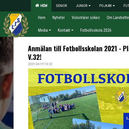
HEM
SENIOR
JUNIOR
POJKAR
FU
Hem
Nyheter
Volontärer sökes
Om Landvette
Media
Kontakt
Fotbollsskola 2026
Anmälan till Fotbollsskolan 2021 - Pla
V.32!
2021-04-19 14:32