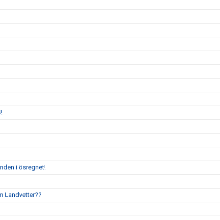
!
enden i ösregnet!
um Landvetter??