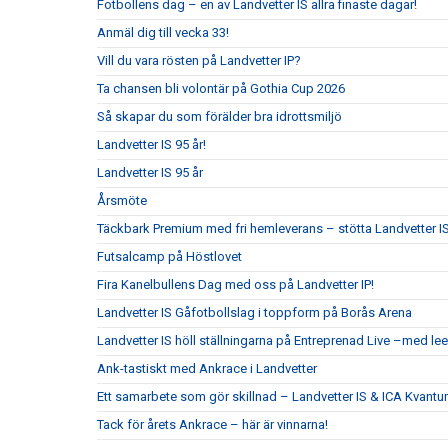
Fotbollens dag – en av Landvetter IS allra finaste dagar!
Anmäl dig till vecka 33!
Vill du vara rösten på Landvetter IP?
Ta chansen bli volontär på Gothia Cup 2026
Så skapar du som förälder bra idrottsmiljö
Landvetter IS 95 år!
Landvetter IS 95 år
Årsmöte
Täckbark Premium med fri hemleverans – stötta Landvetter IS
Futsalcamp på Höstlovet
Fira Kanelbullens Dag med oss på Landvetter IP!
Landvetter IS Gåfotbollslag i toppform på Borås Arena
Landvetter IS höll ställningarna på Entreprenad Live –med le
Ank-tastiskt med Ankrace i Landvetter
Ett samarbete som gör skillnad – Landvetter IS & ICA Kvant
Tack för årets Ankrace – här är vinnarna!