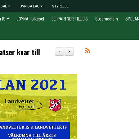
TSAL
ÖVRIGA LAG
STYRELSE
r IS
JOYNA Folkspel
BLI PARTNER TILL LIS
Stödmedlem
SPELA
tser kvar till
<
>