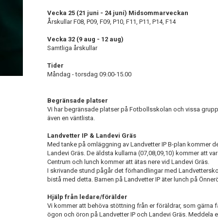
Vecka 25 (21 juni - 24 juni) Midsommarveckan
Årskullar F08, P09, F09, P10, F11, P11, P14, F14
Vecka 32 (9 aug - 12 aug)
Samtliga årskullar
Tider
Måndag - torsdag 09.00-15.00
Begränsade platser
Vi har begränsade platser på Fotbollsskolan och vissa grupper 
även en väntlista.
Landvetter IP & Landevi Gräs
Med tanke på omläggning av Landvetter IP B-plan kommer del
Landevi Gräs. De äldsta kullarna (07,08,09,10) kommer att var
Centrum och lunch kommer att ätas nere vid Landevi Gräs.
I skrivande stund pågår det förhandlingar med Landvetters
bistå med detta. Barnen på Landvetter IP äter lunch på Önne
Hjälp från ledare/förälder
Vi kommer att behöva stöttning från er föräldrar, som gärna få
ögon och öron på Landvetter IP och Landevi Gräs. Meddela ert