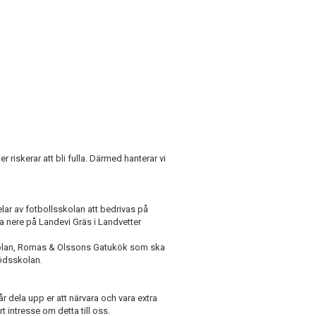
riskerar att bli fulla. Därmed hanterar vi
ar av fotbollsskolan att bedrivas på
a nere på Landevi Gräs i Landvetter
kolan, Romas & Olssons Gatukök som ska
rödsskolan.
r dela upp er att närvara och vara extra
 intresse om detta till oss.