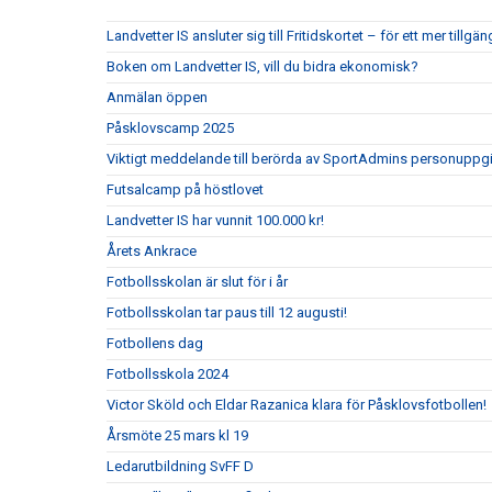
Landvetter IS ansluter sig till Fritidskortet – för ett mer tillgän
Boken om Landvetter IS, vill du bidra ekonomisk?
Anmälan öppen
Påsklovscamp 2025
Viktigt meddelande till berörda av SportAdmins personuppgi
Futsalcamp på höstlovet
Landvetter IS har vunnit 100.000 kr!
Årets Ankrace
Fotbollsskolan är slut för i år
Fotbollsskolan tar paus till 12 augusti!
Fotbollens dag
Fotbollsskola 2024
Victor Sköld och Eldar Razanica klara för Påsklovsfotbollen!
Årsmöte 25 mars kl 19
Ledarutbildning SvFF D