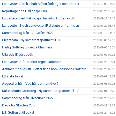
Landvetter IS och Inhab Måleri förlänger samarbetet
2022-10-03 14:01
Reportage hos Hällingsjö Hus
2022-09-28 13:42
Uppsnack med Hällingsjö Hus inför Höganäs BK
2022-09-22 17:13
Landvetter IS och Landvetter IF diskuterar framtiden
2022-09-22 08:46
Sammandrag från LIS-Golfen 2022
2022-09-19 11:18
Cleanteam - Ny samarbetspartner till LIS
2022-09-06 12:19
Härlig Golfdag uppe på Chalmers
2022-09-05 13:21
Ullareds IK på besök
2022-09-02 09:24
Landvetter IS förstärker organisationen!
2022-08-26 10:04
Ankrace 27 augusti - Lotter finns hos Jönssons Skafferi!
2022-08-23 09:30
Ett sista farväl
2022-08-09 12:04
Augusti är här - Vad händer framöver?
2022-08-01 09:23
Kakel-Martin Göteborg - Ny samarbetspartner till LIS
2022-07-01 12:20
Sammandrag från Ulvacupen 2022
2022-06-29 17:12
Dags för Skadevi Cup
2022-06-29 11:38
LIS-Golfen är tillbaka!
2022-06-27 11:26