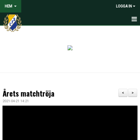
HEM
LOGGA IN
HEM
NYHETER
VOLONTÄRER SÖKES
OM LANDVETTER IS
JOYNA FOLKSPEL
Årets matchtröja
<
>
BLI PARTNER TILL LIS
2021-04-21 14:21
STÖDMEDLEM
SPELARE