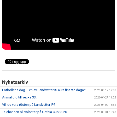
LEDARE
POLICYDOKUMENT
KALENDER
EVENEMANG
MEDIA
KONTAKT
FOTBOLLSSKOLA 2026
Nyhetsarkiv
Fotbollens dag – en av Landvetter IS allra finaste dagar!
2026-06-12 17:07
Anmäl dig till vecka 33!
2026-04-27 11:28
Vill du vara rösten på Landvetter IP?
2026-04-09 13:56
Ta chansen bli volontär på Gothia Cup 2026
2026-03-31 16:47