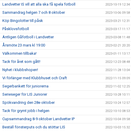
Landvetter IS vill att alla ska få spela fotboll
2023-10-19 12:34
Sammandrag helgen 7 och 8 oktober
2023-10-06 09:58
Köp Bingolotter till påsk
2023-03-21 12:31
Påsklovsfotboll
2023-03-17 11:17
Äntligen Gåfotboll i Landvetter
2023-03-08 11:48
Årsmöte 23 mars kl 19:00
2023-02-21 20:20
Välkommen tillbaka!
2023-01-11 13:17
Tack för året som gått!
2022-12-23 08:48
Nyhet i klubbshopen!
2022-11-28 13:04
Vi förlänger med Klubbhuset och Craft
2022-11-15 09:09
Segerbankett för juniorerna
2022-11-02 12:25
Serieseger för LIS Juniorer
2022-10-28 10:11
Spökvandring den 28e oktober
2022-10-24 12:57
Tack för grymt jobb i helgen
2022-10-10 08:53
Cupsammandrag 8-9 oktober Landvetter IP
2022-10-04 09:58
Beställ fönsterputs och du stöttar LIS
2022-10-03 15:32