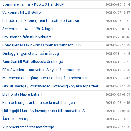
Sommaren är här - Köp LIS Handduk!
2021-06-10 15:14
Välkomna till LIS-Golfen
2021-06-07 13:37
Lättade restriktioner, men fortsatt stort ansvar
2021-06-03 11:51
Seriepremiär 4 Juni för A-laget
2021-05-31 09:16
Erbjudande från Klubbshuset
2021-05-26 09:46
Rondellen Maskin - Ny samarbetspartner till LIS
2021-05-25 13:33
Omläggningen startar på måndag
2021-05-11 14:18
Anmälan till Fotbollsskola är stängd
2021-05-11 10:21
ERA Sweden - Landvetter IS nya mäklarpartner
2021-05-10 10:56
Matcherna drar igång - Detta gäller på Landvetter IP
2021-05-06 12:47
Din Bil Sverige / Volkswagen Göteborg - Ny huvudpartner
2021-05-03 10:59
LIS Första Nätverksträff
2021-04-29 09:09
Barn och unga får börja spela matcher igen
2021-04-28 14:46
Hällingsjö Hus - Ny huvudpartner till Landvetter IS
2021-04-23 08:36
Årets matchtröja
2021-04-21 14:21
Vi presenterar årets matchtröja
2021-04-21 11:53