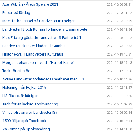
Axel Wibrån - Årets Spelare 2021
2021-12-06 09:21
Futsal på lördag
2021-12-03 11:12
Inget fotbollsspel på Landvetter IP i helgen
2021-12-03 10:09
Landvetter IS och Romas förlänger sitt samarbete
2021-11-26 11:34
Klas Friberg gästade Landvetter IS Partnerträff
2021-11-25 10:12
Landvetter skänker kläder till Gambia
2021-11-23 10:33
Historiekväll i Landvetters Kulturhus
2021-11-19 10:31
Morgan Johansson invald i "Hall of Fame"
2021-11-18 17:13
Tack för ert stöd!
2021-11-17 13:16
Active Landvetter förlänger samarbetet med LIS
2021-11-10 14:36
Hälsning från Pojkar 2015
2021-11-02 11:57
LIS-Bladet är här igen!
2021-11-01 13:26
Tack för en lyckad spökvandring
2021-11-01 09:23
Vill du bli tränare i Landvetter IS?
2021-10-26 09:54
1500 följare på Facebook
2021-10-18 14:34
Välkomna på Spökvandring!
2021-10-14 11:10