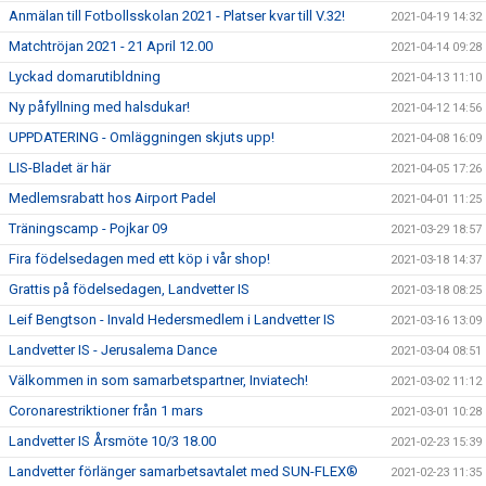
Anmälan till Fotbollsskolan 2021 - Platser kvar till V.32!
2021-04-19 14:32
Matchtröjan 2021 - 21 April 12.00
2021-04-14 09:28
Lyckad domarutibldning
2021-04-13 11:10
Ny påfyllning med halsdukar!
2021-04-12 14:56
UPPDATERING - Omläggningen skjuts upp!
2021-04-08 16:09
LIS-Bladet är här
2021-04-05 17:26
Medlemsrabatt hos Airport Padel
2021-04-01 11:25
Träningscamp - Pojkar 09
2021-03-29 18:57
Fira födelsedagen med ett köp i vår shop!
2021-03-18 14:37
Grattis på födelsedagen, Landvetter IS
2021-03-18 08:25
Leif Bengtson - Invald Hedersmedlem i Landvetter IS
2021-03-16 13:09
Landvetter IS - Jerusalema Dance
2021-03-04 08:51
Välkommen in som samarbetspartner, Inviatech!
2021-03-02 11:12
Coronarestriktioner från 1 mars
2021-03-01 10:28
Landvetter IS Årsmöte 10/3 18.00
2021-02-23 15:39
Landvetter förlänger samarbetsavtalet med SUN-FLEX®
2021-02-23 11:35