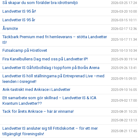
Så skapar du som förälder bra idrottsmiljö
2026-03-25 17:24
Landvetter IS 95 år!
2026-03-20 10:00
Landvetter IS 95 år
2026-03-15 10:11
Årsmöte
2026-02-17 12:36
Täckbark Premium med fri hemleverans – stötta Landvetter
2025-10-17 11:34
IS!
Futsalcamp på Höstlovet
2025-10-13 10:34
Fira Kanelbullens Dag med oss på Landvetter IP!
2025-09-30 19:14
Landvetter IS Gåfotbollslag i toppform på Borås Arena
2025-09-26 13:41
Landvetter IS höll ställningarna på Entreprenad Live –med
2025-09-15 09:51
leenden i ösregnet!
Ank-tastiskt med Ankrace i Landvetter
2025-09-10 16:05
Ett samarbete som gör skillnad – Landvetter IS & ICA
2025-09-02 17:00
Kvantum Landvetter??
Tack för årets Ankrace – här är vinnarna!
2025-08-31 10:25
2025-08-22 13:13
Landvetter IS ansluter sig till Fritidskortet – för ett mer
2025-08-21 17:45
tillgängligt föreningsliv!