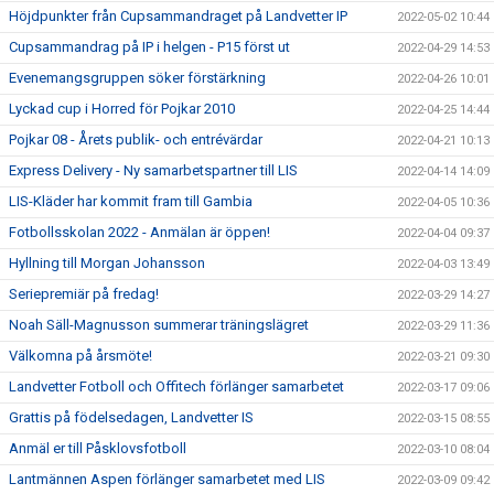
Höjdpunkter från Cupsammandraget på Landvetter IP
2022-05-02 10:44
Cupsammandrag på IP i helgen - P15 först ut
2022-04-29 14:53
Evenemangsgruppen söker förstärkning
2022-04-26 10:01
Lyckad cup i Horred för Pojkar 2010
2022-04-25 14:44
Pojkar 08 - Årets publik- och entrévärdar
2022-04-21 10:13
Express Delivery - Ny samarbetspartner till LIS
2022-04-14 14:09
LIS-Kläder har kommit fram till Gambia
2022-04-05 10:36
Fotbollsskolan 2022 - Anmälan är öppen!
2022-04-04 09:37
Hyllning till Morgan Johansson
2022-04-03 13:49
Seriepremiär på fredag!
2022-03-29 14:27
Noah Säll-Magnusson summerar träningslägret
2022-03-29 11:36
Välkomna på årsmöte!
2022-03-21 09:30
Landvetter Fotboll och Offitech förlänger samarbetet
2022-03-17 09:06
Grattis på födelsedagen, Landvetter IS
2022-03-15 08:55
Anmäl er till Påsklovsfotboll
2022-03-10 08:04
Lantmännen Aspen förlänger samarbetet med LIS
2022-03-09 09:42