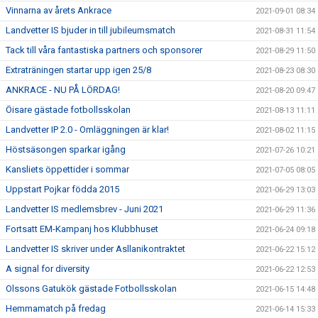
Vinnarna av årets Ankrace
2021-09-01 08:34
Landvetter IS bjuder in till jubileumsmatch
2021-08-31 11:54
Tack till våra fantastiska partners och sponsorer
2021-08-29 11:50
Extraträningen startar upp igen 25/8
2021-08-23 08:30
ANKRACE - NU PÅ LÖRDAG!
2021-08-20 09:47
Öisare gästade fotbollsskolan
2021-08-13 11:11
Landvetter IP 2.0 - Omläggningen är klar!
2021-08-02 11:15
Höstsäsongen sparkar igång
2021-07-26 10:21
Kansliets öppettider i sommar
2021-07-05 08:05
Uppstart Pojkar födda 2015
2021-06-29 13:03
Landvetter IS medlemsbrev - Juni 2021
2021-06-29 11:36
Fortsatt EM-Kampanj hos Klubbhuset
2021-06-24 09:18
Landvetter IS skriver under Asllanikontraktet
2021-06-22 15:12
A signal for diversity
2021-06-22 12:53
Olssons Gatukök gästade Fotbollsskolan
2021-06-15 14:48
Hemmamatch på fredag
2021-06-14 15:33