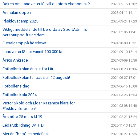
Boken om Landvetter IS, vill du bidra ekonomisk?
2025-05-16 13:02
Anmälan öppen
2025-04-11 14:11
Påsklovscamp 2025
2025-03-24 17:23
Viktigt meddelande till berörda av SportAdmins
2025-02-05 11:41
personuppgiftsincident.
Futsalcamp på höstlovet
2024-10-08 15:31
Landvetter IS har vunnit 100.000 kr!
2024-09-10 16:14
Årets Ankrace
2024-09-09 15:30
Fotbollsskolan är slut för i år
2024-08-20 18:06
Fotbollsskolan tar paus till 12 augusti!
2024-06-27 17:01
Fotbollens dag
2024-06-15 15:00
Fotbollsskola 2024
2024-03-26 18:53
Victor Sköld och Eldar Razanica klara för
2024-03-08 14:48
Påsklovsfotbollen!
Årsmöte 25 mars kl 19
2024-02-21 13:24
Ledarutbildning SvFF D
2023-11-13 16:31
Mer än "bara" en seriefinal
2023-10-27 13:35