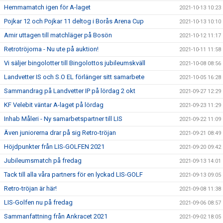
Hemmamatch igen för A-laget
2021-10-13 10:23
Pojkar 12 och Pojkar 11 deltog i Borås Arena Cup
2021-10-13 10:10
Amir uttagen till matchläger på Bosön
2021-10-12 11:17
Retrotröjorna - Nu ute på auktion!
2021-10-11 11:58
Vi säljer bingolotter till Bingolottos jubileumskväll
2021-10-08 08:56
Landvetter IS och S.O EL förlänger sitt samarbete
2021-10-05 16:28
Sammandrag på Landvetter IP på lördag 2 okt
2021-09-27 12:29
KF Velebit väntar A-laget på lördag
2021-09-23 11:29
Inhab Måleri - Ny samarbetspartner till LIS
2021-09-22 11:09
Även juniorerna drar på sig Retro-tröjan
2021-09-21 08:49
Höjdpunkter från LIS-GOLFEN 2021
2021-09-20 09:42
Jubileumsmatch på fredag
2021-09-13 14:01
Tack till alla våra partners för en lyckad LIS-GOLF
2021-09-13 09:05
Retro-tröjan är här!
2021-09-08 11:38
LIS-Golfen nu på fredag
2021-09-06 08:57
Sammanfattning från Ankracet 2021
2021-09-02 18:05