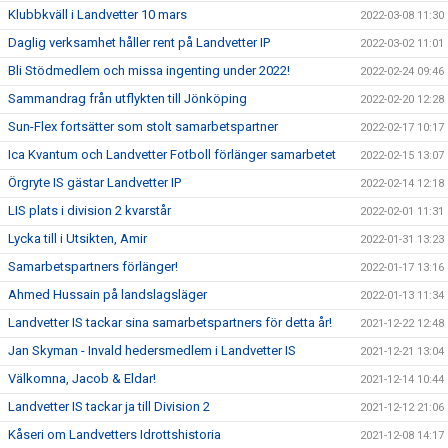
Klubbkväll i Landvetter 10 mars
2022-03-08 11:30
Daglig verksamhet håller rent på Landvetter IP
2022-03-02 11:01
Bli Stödmedlem och missa ingenting under 2022!
2022-02-24 09:46
Sammandrag från utflykten till Jönköping
2022-02-20 12:28
Sun-Flex fortsätter som stolt samarbetspartner
2022-02-17 10:17
Ica Kvantum och Landvetter Fotboll förlänger samarbetet
2022-02-15 13:07
Örgryte IS gästar Landvetter IP
2022-02-14 12:18
LIS plats i division 2 kvarstår
2022-02-01 11:31
Lycka till i Utsikten, Amir
2022-01-31 13:23
Samarbetspartners förlänger!
2022-01-17 13:16
Ahmed Hussain på landslagsläger
2022-01-13 11:34
Landvetter IS tackar sina samarbetspartners för detta år!
2021-12-22 12:48
Jan Skyman - Invald hedersmedlem i Landvetter IS
2021-12-21 13:04
Välkomna, Jacob & Eldar!
2021-12-14 10:44
Landvetter IS tackar ja till Division 2
2021-12-12 21:06
Kåseri om Landvetters Idrottshistoria
2021-12-08 14:17