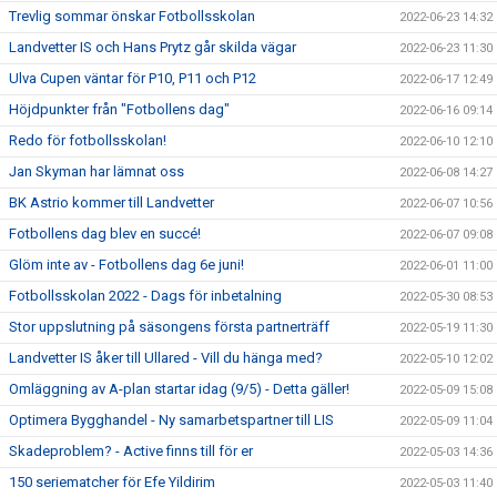
Trevlig sommar önskar Fotbollsskolan
2022-06-23 14:32
Landvetter IS och Hans Prytz går skilda vägar
2022-06-23 11:30
Ulva Cupen väntar för P10, P11 och P12
2022-06-17 12:49
Höjdpunkter från "Fotbollens dag"
2022-06-16 09:14
Redo för fotbollsskolan!
2022-06-10 12:10
Jan Skyman har lämnat oss
2022-06-08 14:27
BK Astrio kommer till Landvetter
2022-06-07 10:56
Fotbollens dag blev en succé!
2022-06-07 09:08
Glöm inte av - Fotbollens dag 6e juni!
2022-06-01 11:00
Fotbollsskolan 2022 - Dags för inbetalning
2022-05-30 08:53
Stor uppslutning på säsongens första partnerträff
2022-05-19 11:30
Landvetter IS åker till Ullared - Vill du hänga med?
2022-05-10 12:02
Omläggning av A-plan startar idag (9/5) - Detta gäller!
2022-05-09 15:08
Optimera Bygghandel - Ny samarbetspartner till LIS
2022-05-09 11:04
Skadeproblem? - Active finns till för er
2022-05-03 14:36
150 seriematcher för Efe Yildirim
2022-05-03 11:40