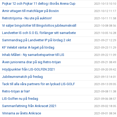
Pojkar 12 och Pojkar 11 deltog i Borås Arena Cup
2021-10-13 10:10
Amir uttagen till matchläger på Bosön
2021-10-12 11:17
Retrotröjorna - Nu ute på auktion!
2021-10-11 11:58
Vi säljer bingolotter till Bingolottos jubileumskväll
2021-10-08 08:56
Landvetter IS och S.O EL förlänger sitt samarbete
2021-10-05 16:28
Sammandrag på Landvetter IP på lördag 2 okt
2021-09-27 12:29
KF Velebit väntar A-laget på lördag
2021-09-23 11:29
Inhab Måleri - Ny samarbetspartner till LIS
2021-09-22 11:09
Även juniorerna drar på sig Retro-tröjan
2021-09-21 08:49
Höjdpunkter från LIS-GOLFEN 2021
2021-09-20 09:42
Jubileumsmatch på fredag
2021-09-13 14:01
Tack till alla våra partners för en lyckad LIS-GOLF
2021-09-13 09:05
Retro-tröjan är här!
2021-09-08 11:38
LIS-Golfen nu på fredag
2021-09-06 08:57
Sammanfattning från Ankracet 2021
2021-09-02 18:05
Vinnarna av årets Ankrace
2021-09-01 08:34