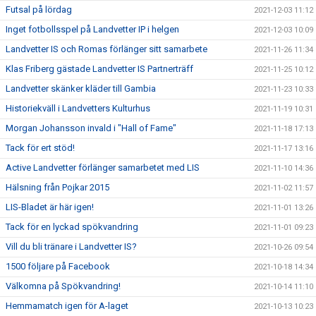
Futsal på lördag
2021-12-03 11:12
Inget fotbollsspel på Landvetter IP i helgen
2021-12-03 10:09
Landvetter IS och Romas förlänger sitt samarbete
2021-11-26 11:34
Klas Friberg gästade Landvetter IS Partnerträff
2021-11-25 10:12
Landvetter skänker kläder till Gambia
2021-11-23 10:33
Historiekväll i Landvetters Kulturhus
2021-11-19 10:31
Morgan Johansson invald i "Hall of Fame"
2021-11-18 17:13
Tack för ert stöd!
2021-11-17 13:16
Active Landvetter förlänger samarbetet med LIS
2021-11-10 14:36
Hälsning från Pojkar 2015
2021-11-02 11:57
LIS-Bladet är här igen!
2021-11-01 13:26
Tack för en lyckad spökvandring
2021-11-01 09:23
Vill du bli tränare i Landvetter IS?
2021-10-26 09:54
1500 följare på Facebook
2021-10-18 14:34
Välkomna på Spökvandring!
2021-10-14 11:10
Hemmamatch igen för A-laget
2021-10-13 10:23