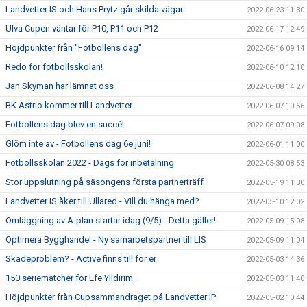
Landvetter IS och Hans Prytz går skilda vägar
2022-06-23 11:30
Ulva Cupen väntar för P10, P11 och P12
2022-06-17 12:49
Höjdpunkter från "Fotbollens dag"
2022-06-16 09:14
Redo för fotbollsskolan!
2022-06-10 12:10
Jan Skyman har lämnat oss
2022-06-08 14:27
BK Astrio kommer till Landvetter
2022-06-07 10:56
Fotbollens dag blev en succé!
2022-06-07 09:08
Glöm inte av - Fotbollens dag 6e juni!
2022-06-01 11:00
Fotbollsskolan 2022 - Dags för inbetalning
2022-05-30 08:53
Stor uppslutning på säsongens första partnerträff
2022-05-19 11:30
Landvetter IS åker till Ullared - Vill du hänga med?
2022-05-10 12:02
Omläggning av A-plan startar idag (9/5) - Detta gäller!
2022-05-09 15:08
Optimera Bygghandel - Ny samarbetspartner till LIS
2022-05-09 11:04
Skadeproblem? - Active finns till för er
2022-05-03 14:36
150 seriematcher för Efe Yildirim
2022-05-03 11:40
Höjdpunkter från Cupsammandraget på Landvetter IP
2022-05-02 10:44