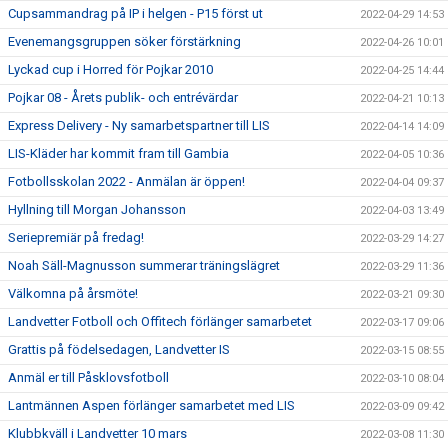
Cupsammandrag på IP i helgen - P15 först ut
2022-04-29 14:53
Evenemangsgruppen söker förstärkning
2022-04-26 10:01
Lyckad cup i Horred för Pojkar 2010
2022-04-25 14:44
Pojkar 08 - Årets publik- och entrévärdar
2022-04-21 10:13
Express Delivery - Ny samarbetspartner till LIS
2022-04-14 14:09
LIS-Kläder har kommit fram till Gambia
2022-04-05 10:36
Fotbollsskolan 2022 - Anmälan är öppen!
2022-04-04 09:37
Hyllning till Morgan Johansson
2022-04-03 13:49
Seriepremiär på fredag!
2022-03-29 14:27
Noah Säll-Magnusson summerar träningslägret
2022-03-29 11:36
Välkomna på årsmöte!
2022-03-21 09:30
Landvetter Fotboll och Offitech förlänger samarbetet
2022-03-17 09:06
Grattis på födelsedagen, Landvetter IS
2022-03-15 08:55
Anmäl er till Påsklovsfotboll
2022-03-10 08:04
Lantmännen Aspen förlänger samarbetet med LIS
2022-03-09 09:42
Klubbkväll i Landvetter 10 mars
2022-03-08 11:30