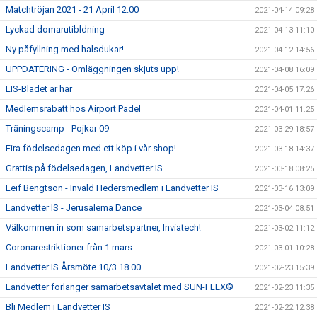
Matchtröjan 2021 - 21 April 12.00
2021-04-14 09:28
Lyckad domarutibldning
2021-04-13 11:10
Ny påfyllning med halsdukar!
2021-04-12 14:56
UPPDATERING - Omläggningen skjuts upp!
2021-04-08 16:09
LIS-Bladet är här
2021-04-05 17:26
Medlemsrabatt hos Airport Padel
2021-04-01 11:25
Träningscamp - Pojkar 09
2021-03-29 18:57
Fira födelsedagen med ett köp i vår shop!
2021-03-18 14:37
Grattis på födelsedagen, Landvetter IS
2021-03-18 08:25
Leif Bengtson - Invald Hedersmedlem i Landvetter IS
2021-03-16 13:09
Landvetter IS - Jerusalema Dance
2021-03-04 08:51
Välkommen in som samarbetspartner, Inviatech!
2021-03-02 11:12
Coronarestriktioner från 1 mars
2021-03-01 10:28
Landvetter IS Årsmöte 10/3 18.00
2021-02-23 15:39
Landvetter förlänger samarbetsavtalet med SUN-FLEX®
2021-02-23 11:35
Bli Medlem i Landvetter IS
2021-02-22 12:38