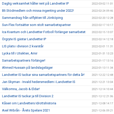
Daglig verksamhet håller rent på Landvetter IP
2022-03-02 11:01
Bli Stödmedlem och missa ingenting under 2022!
2022-02-24 09:46
Sammandrag från utflykten till Jönköping
2022-02-20 12:28
Sun-Flex fortsätter som stolt samarbetspartner
2022-02-17 10:17
Ica Kvantum och Landvetter Fotboll förlänger samarbetet
2022-02-15 13:07
Örgryte IS gästar Landvetter IP
2022-02-14 12:18
LIS plats i division 2 kvarstår
2022-02-01 11:31
Lycka till i Utsikten, Amir
2022-01-31 13:23
Samarbetspartners förlänger!
2022-01-17 13:16
Ahmed Hussain på landslagsläger
2022-01-13 11:34
Landvetter IS tackar sina samarbetspartners för detta år!
2021-12-22 12:48
Jan Skyman - Invald hedersmedlem i Landvetter IS
2021-12-21 13:04
Välkomna, Jacob & Eldar!
2021-12-14 10:44
Landvetter IS tackar ja till Division 2
2021-12-12 21:06
Kåseri om Landvetters Idrottshistoria
2021-12-08 14:17
Axel Wibrån - Årets Spelare 2021
2021-12-06 09:21