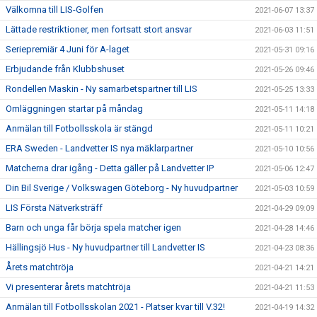
Välkomna till LIS-Golfen
2021-06-07 13:37
Lättade restriktioner, men fortsatt stort ansvar
2021-06-03 11:51
Seriepremiär 4 Juni för A-laget
2021-05-31 09:16
Erbjudande från Klubbshuset
2021-05-26 09:46
Rondellen Maskin - Ny samarbetspartner till LIS
2021-05-25 13:33
Omläggningen startar på måndag
2021-05-11 14:18
Anmälan till Fotbollsskola är stängd
2021-05-11 10:21
ERA Sweden - Landvetter IS nya mäklarpartner
2021-05-10 10:56
Matcherna drar igång - Detta gäller på Landvetter IP
2021-05-06 12:47
Din Bil Sverige / Volkswagen Göteborg - Ny huvudpartner
2021-05-03 10:59
LIS Första Nätverksträff
2021-04-29 09:09
Barn och unga får börja spela matcher igen
2021-04-28 14:46
Hällingsjö Hus - Ny huvudpartner till Landvetter IS
2021-04-23 08:36
Årets matchtröja
2021-04-21 14:21
Vi presenterar årets matchtröja
2021-04-21 11:53
Anmälan till Fotbollsskolan 2021 - Platser kvar till V.32!
2021-04-19 14:32