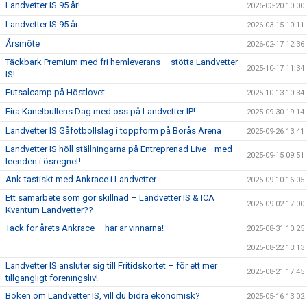
Landvetter IS 95 år!
2026-03-20 10:00
Landvetter IS 95 år
2026-03-15 10:11
Årsmöte
2026-02-17 12:36
Täckbark Premium med fri hemleverans – stötta Landvetter
2025-10-17 11:34
IS!
Futsalcamp på Höstlovet
2025-10-13 10:34
Fira Kanelbullens Dag med oss på Landvetter IP!
2025-09-30 19:14
Landvetter IS Gåfotbollslag i toppform på Borås Arena
2025-09-26 13:41
Landvetter IS höll ställningarna på Entreprenad Live –med
2025-09-15 09:51
leenden i ösregnet!
Ank-tastiskt med Ankrace i Landvetter
2025-09-10 16:05
Ett samarbete som gör skillnad – Landvetter IS & ICA
2025-09-02 17:00
Kvantum Landvetter??
Tack för årets Ankrace – här är vinnarna!
2025-08-31 10:25
2025-08-22 13:13
Landvetter IS ansluter sig till Fritidskortet – för ett mer
2025-08-21 17:45
tillgängligt föreningsliv!
Boken om Landvetter IS, vill du bidra ekonomisk?
2025-05-16 13:02