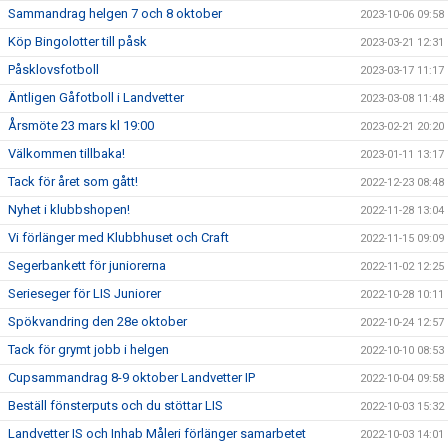
Sammandrag helgen 7 och 8 oktober
2023-10-06 09:58
Köp Bingolotter till påsk
2023-03-21 12:31
Påsklovsfotboll
2023-03-17 11:17
Äntligen Gåfotboll i Landvetter
2023-03-08 11:48
Årsmöte 23 mars kl 19:00
2023-02-21 20:20
Välkommen tillbaka!
2023-01-11 13:17
Tack för året som gått!
2022-12-23 08:48
Nyhet i klubbshopen!
2022-11-28 13:04
Vi förlänger med Klubbhuset och Craft
2022-11-15 09:09
Segerbankett för juniorerna
2022-11-02 12:25
Serieseger för LIS Juniorer
2022-10-28 10:11
Spökvandring den 28e oktober
2022-10-24 12:57
Tack för grymt jobb i helgen
2022-10-10 08:53
Cupsammandrag 8-9 oktober Landvetter IP
2022-10-04 09:58
Beställ fönsterputs och du stöttar LIS
2022-10-03 15:32
Landvetter IS och Inhab Måleri förlänger samarbetet
2022-10-03 14:01