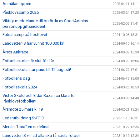
Anmälan öppen
2025-04-11 14:11
Påsklovscamp 2025
2025-03-24 17:23
Viktigt meddelande till berörda av SportAdmins
2025-02-05 11:41
personuppgiftsincident.
Futsalcamp på höstlovet
2024-10-08 15:31
Landvetter IS har vunnit 100.000 kr!
2024-09-10 16:14
Årets Ankrace
2024-09-09 15:30
Fotbollsskolan är slut för i år
2024-08-20 18:06
Fotbollsskolan tar paus till 12 augusti!
2024-06-27 17:01
Fotbollens dag
2024-06-15 15:00
Fotbollsskola 2024
2024-03-26 18:53
Victor Sköld och Eldar Razanica klara för
2024-03-08 14:48
Påsklovsfotbollen!
Årsmöte 25 mars kl 19
2024-02-21 13:24
Ledarutbildning SvFF D
2023-11-13 16:31
Mer än "bara" en seriefinal
2023-10-27 13:35
Landvetter IS vill att alla ska få spela fotboll
2023-10-19 12:34