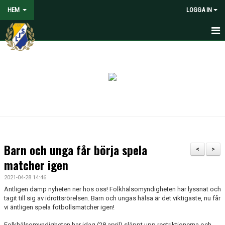
HEM
LOGGA IN
HEM
NYHETER
VOLONTÄRER SÖKES
OM LANDVETTER IS
JOYNA FOLKSPEL
Barn och unga får börja spela
<
>
BLI PARTNER TILL LIS
matcher igen
2021-04-28 14:46
STÖDMEDLEM
Äntligen damp nyheten ner hos oss! Folkhälsomyndigheten har lyssnat och
tagit till sig av idrottsrörelsen. Barn och ungas hälsa är det viktigaste, nu får
SPELARE
vi äntligen spela fotbollsmatcher igen!
Folkhälsomyndigheten har idag (28 april) släppt upp restriktionerna och