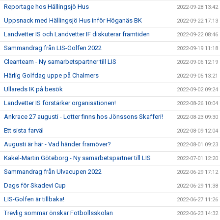
Reportage hos Hällingsjö Hus
2022-09-28 13:42
Uppsnack med Hällingsjö Hus inför Höganäs BK
2022-09-22 17:13
Landvetter IS och Landvetter IF diskuterar framtiden
2022-09-22 08:46
Sammandrag från LIS-Golfen 2022
2022-09-19 11:18
Cleanteam - Ny samarbetspartner till LIS
2022-09-06 12:19
Härlig Golfdag uppe på Chalmers
2022-09-05 13:21
Ullareds IK på besök
2022-09-02 09:24
Landvetter IS förstärker organisationen!
2022-08-26 10:04
Ankrace 27 augusti - Lotter finns hos Jönssons Skafferi!
2022-08-23 09:30
Ett sista farväl
2022-08-09 12:04
Augusti är här - Vad händer framöver?
2022-08-01 09:23
Kakel-Martin Göteborg - Ny samarbetspartner till LIS
2022-07-01 12:20
Sammandrag från Ulvacupen 2022
2022-06-29 17:12
Dags för Skadevi Cup
2022-06-29 11:38
LIS-Golfen är tillbaka!
2022-06-27 11:26
Trevlig sommar önskar Fotbollsskolan
2022-06-23 14:32