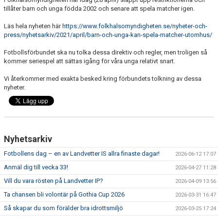
LEDARE
tillåter barn och unga födda 2002 och senare att spela matcher igen.
POLICYDOKUMENT
Läs hela nyheten här
https://www.folkhalsomyndigheten.se/nyheter-och-
press/nyhetsarkiv/2021/april/barn-och-unga-kan-spela-matcher-utomhus/
KALENDER
Fotbollsförbundet ska nu tolka dessa direktiv och regler, men troligen så
kommer seriespel att sättas igång för våra unga relativt snart.
EVENEMANG
Vi återkommer med exakta besked kring förbundets tolkning av dessa
MEDIA
nyheter.
KONTAKT
FOTBOLLSSKOLA 2026
Nyhetsarkiv
Fotbollens dag – en av Landvetter IS allra finaste dagar!
2026-06-12 17:07
Anmäl dig till vecka 33!
2026-04-27 11:28
Vill du vara rösten på Landvetter IP?
2026-04-09 13:56
Ta chansen bli volontär på Gothia Cup 2026
2026-03-31 16:47
Så skapar du som förälder bra idrottsmiljö
2026-03-25 17:24