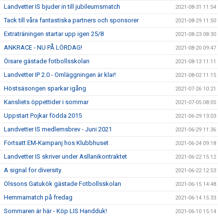
Landvetter IS bjuder in till jubileumsmatch
2021-08-31 11:54
Tack till våra fantastiska partners och sponsorer
2021-08-29 11:50
Extraträningen startar upp igen 25/8
2021-08-23 08:30
ANKRACE - NU PÅ LÖRDAG!
2021-08-20 09:47
Öisare gästade fotbollsskolan
2021-08-13 11:11
Landvetter IP 2.0 - Omläggningen är klar!
2021-08-02 11:15
Höstsäsongen sparkar igång
2021-07-26 10:21
Kansliets öppettider i sommar
2021-07-05 08:05
Uppstart Pojkar födda 2015
2021-06-29 13:03
Landvetter IS medlemsbrev - Juni 2021
2021-06-29 11:36
Fortsatt EM-Kampanj hos Klubbhuset
2021-06-24 09:18
Landvetter IS skriver under Asllanikontraktet
2021-06-22 15:12
A signal for diversity
2021-06-22 12:53
Olssons Gatukök gästade Fotbollsskolan
2021-06-15 14:48
Hemmamatch på fredag
2021-06-14 15:33
Sommaren är här - Köp LIS Handduk!
2021-06-10 15:14