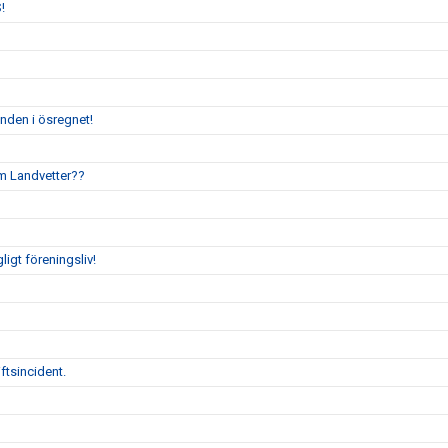
!
enden i ösregnet!
um Landvetter??
gligt föreningsliv!
ftsincident.