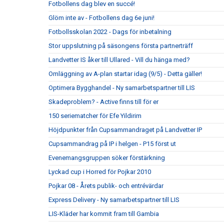
Fotbollens dag blev en succé!
Glöm inte av - Fotbollens dag 6e juni!
Fotbollsskolan 2022 - Dags för inbetalning
Stor uppslutning på säsongens första partnerträff
Landvetter IS åker till Ullared - Vill du hänga med?
Omläggning av A-plan startar idag (9/5) - Detta gäller!
Optimera Bygghandel - Ny samarbetspartner till LIS
Skadeproblem? - Active finns till för er
150 seriematcher för Efe Yildirim
Höjdpunkter från Cupsammandraget på Landvetter IP
Cupsammandrag på IP i helgen - P15 först ut
Evenemangsgruppen söker förstärkning
Lyckad cup i Horred för Pojkar 2010
Pojkar 08 - Årets publik- och entrévärdar
Express Delivery - Ny samarbetspartner till LIS
LIS-Kläder har kommit fram till Gambia