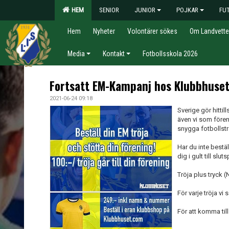
HEM
SENIOR
JUNIOR
POJKAR
FU
Hem
Nyheter
Volontärer sökes
Om Landvette
Media
Kontakt
Fotbollsskola 2026
Fortsatt EM-Kampanj hos Klubbhuse
2021-06-24 09:18
Sverige gör hittil
även vi som före
snygga fotbollstr
Har du inte bestäl
dig i gult till sl
Tröja plus tryck
För varje tröja vi
För att komma til