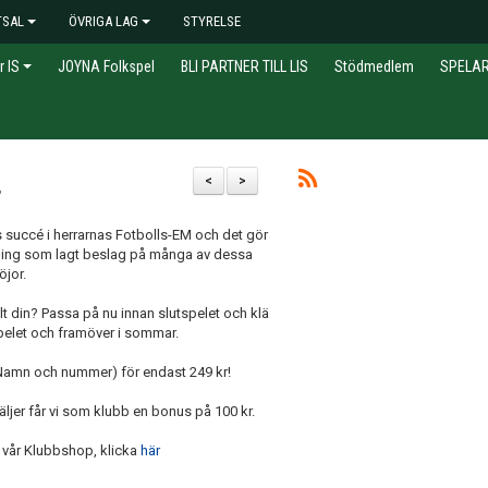
TSAL
ÖVRIGA LAG
STYRELSE
r IS
JOYNA Folkspel
BLI PARTNER TILL LIS
Stödmedlem
SPELA
t
<
>
ls succé i herrarnas Fotbolls-EM och det gör
ning som lagt beslag på många av dessa
öjor.
lt din? Passa på nu innan slutspelet och klä
utspelet och framöver i sommar.
 (Namn och nummer) för endast 249 kr!
 säljer får vi som klubb en bonus på 100 kr.
l vår Klubbshop, klicka
här