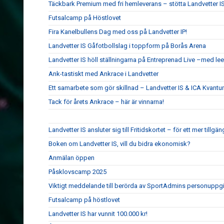
Täckbark Premium med fri hemleverans – stötta Landvetter IS
Futsalcamp på Höstlovet
Fira Kanelbullens Dag med oss på Landvetter IP!
Landvetter IS Gåfotbollslag i toppform på Borås Arena
Landvetter IS höll ställningarna på Entreprenad Live –med le
Ank-tastiskt med Ankrace i Landvetter
Ett samarbete som gör skillnad – Landvetter IS & ICA Kvant
Tack för årets Ankrace – här är vinnarna!
Landvetter IS ansluter sig till Fritidskortet – för ett mer tillgän
Boken om Landvetter IS, vill du bidra ekonomisk?
Anmälan öppen
Påsklovscamp 2025
Viktigt meddelande till berörda av SportAdmins personuppgi
Futsalcamp på höstlovet
Landvetter IS har vunnit 100.000 kr!