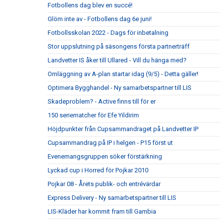
Fotbollens dag blev en succé!
Glöm inte av - Fotbollens dag 6e juni!
Fotbollsskolan 2022 - Dags för inbetalning
Stor uppslutning på säsongens första partnerträff
Landvetter IS åker till Ullared - Vill du hänga med?
Omläggning av A-plan startar idag (9/5) - Detta gäller!
Optimera Bygghandel - Ny samarbetspartner till LIS
Skadeproblem? - Active finns till för er
150 seriematcher för Efe Yildirim
Höjdpunkter från Cupsammandraget på Landvetter IP
Cupsammandrag på IP i helgen - P15 först ut
Evenemangsgruppen söker förstärkning
Lyckad cup i Horred för Pojkar 2010
Pojkar 08 - Årets publik- och entrévärdar
Express Delivery - Ny samarbetspartner till LIS
LIS-Kläder har kommit fram till Gambia