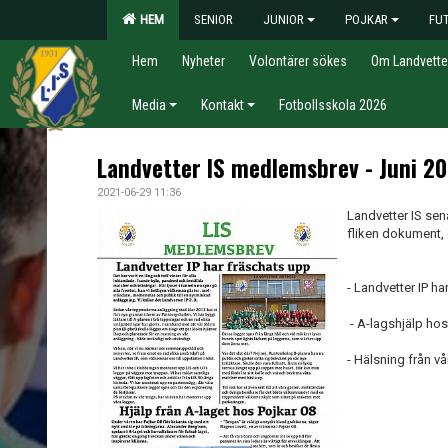
HEM
SENIOR
JUNIOR
POJKAR
FU
Hem
Nyheter
Volontärer sökes
Om Landvette
Media
Kontakt
Fotbollsskola 2026
Landvetter IS medlemsbrev - Juni 20
2021-06-29 11:36
Landvetter IS sen
fliken dokument, 
- Landvetter IP h
- A-lagshjälp hos
- Hälsning från v