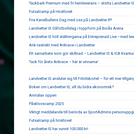
Täckbark Premium med fri hemleverans – stötta Landvetter IS
Futsalcamp på Höstlovet
Fira Kanelbullens Dag med oss på Landvetter IP!
Landvetter IS Gåfotbollslag i toppform på Borås Arena
Landvetter IS höll ställningarna på Entreprenad Live –med le
Ank-tastiskt med Ankrace i Landvetter
Ett samarbete som gör skillnad – Landvetter IS & ICA Kvant
Tack för årets Ankrace – här är vinnarna!
Landvetter IS ansluter sig till Fritidskortet – för ett mer tillgän
Boken om Landvetter IS, vill du bidra ekonomisk?
Anmälan öppen
Påsklovscamp 2025
Viktigt meddelande till berörda av SportAdmins personuppgi
Futsalcamp på höstlovet
Landvetter IS har vunnit 100.000 kr!