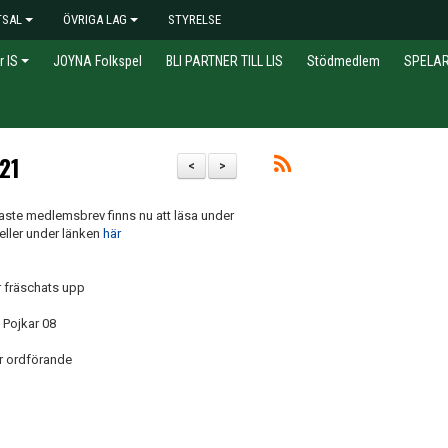
TSAL
ÖVRIGA LAG
STYRELSE
r IS
JOYNA Folkspel
BLI PARTNER TILL LIS
Stödmedlem
SPELA
21
<
>
aste medlemsbrev finns nu att läsa under
eller under länken
här
ar fräschats upp
 Pojkar 08
år ordförande