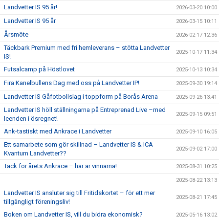
Landvetter IS 95 år!
2026-03-20 10:00
Landvetter IS 95 år
2026-03-15 10:11
Årsmöte
2026-02-17 12:36
Täckbark Premium med fri hemleverans – stötta Landvetter
2025-10-17 11:34
IS!
Futsalcamp på Höstlovet
2025-10-13 10:34
Fira Kanelbullens Dag med oss på Landvetter IP!
2025-09-30 19:14
Landvetter IS Gåfotbollslag i toppform på Borås Arena
2025-09-26 13:41
Landvetter IS höll ställningarna på Entreprenad Live –med
2025-09-15 09:51
leenden i ösregnet!
Ank-tastiskt med Ankrace i Landvetter
2025-09-10 16:05
Ett samarbete som gör skillnad – Landvetter IS & ICA
2025-09-02 17:00
Kvantum Landvetter??
Tack för årets Ankrace – här är vinnarna!
2025-08-31 10:25
2025-08-22 13:13
Landvetter IS ansluter sig till Fritidskortet – för ett mer
2025-08-21 17:45
tillgängligt föreningsliv!
Boken om Landvetter IS, vill du bidra ekonomisk?
2025-05-16 13:02