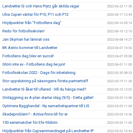
Landvetter IS och Hans Prytz går skilda vägar
2022-06-23 11:30
Ulva Cupen väntar för P10, P11 och P12
2022-06-17 12:49
Höjdpunkter från "Fotbollens dag"
2022-06-16 09:14
Redo för fotbollsskolan!
2022-06-10 12:10
Jan Skyman har lämnat oss
2022-06-08 14:27
BK Astrio kommer till Landvetter
2022-06-07 10:56
Fotbollens dag blev en succé!
2022-06-07 09:08
Glöm inte av - Fotbollens dag 6e juni!
2022-06-01 11:00
Fotbollsskolan 2022 - Dags för inbetalning
2022-05-30 08:53
Stor uppslutning på säsongens första partnerträff
2022-05-19 11:30
Landvetter IS åker till Ullared - Vill du hänga med?
2022-05-10 12:02
Omläggning av A-plan startar idag (9/5) - Detta gäller!
2022-05-09 15:08
Optimera Bygghandel - Ny samarbetspartner till LIS
2022-05-09 11:04
Skadeproblem? - Active finns till för er
2022-05-03 14:36
150 seriematcher för Efe Yildirim
2022-05-03 11:40
Höjdpunkter från Cupsammandraget på Landvetter IP
2022-05-02 10:44