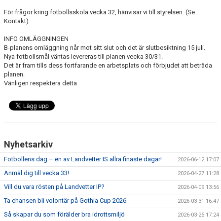
LEDARE
För frågor kring fotbollsskola vecka 32, hänvisar vi till styrelsen. (Se
Kontakt)
POLICYDOKUMENT
INFO OMLÄGGNINGEN
KALENDER
B-planens omläggning når mot sitt slut och det är slutbesiktning 15 juli.
Nya fotbollsmål väntas levereras till planen vecka 30/31.
EVENEMANG
Det är fram tills dess fortfarande en arbetsplats och förbjudet att beträda
planen.
Vänligen respektera detta
MEDIA
KONTAKT
FOTBOLLSSKOLA 2026
Nyhetsarkiv
Fotbollens dag – en av Landvetter IS allra finaste dagar!
2026-06-12 17:07
Anmäl dig till vecka 33!
2026-04-27 11:28
Vill du vara rösten på Landvetter IP?
2026-04-09 13:56
Ta chansen bli volontär på Gothia Cup 2026
2026-03-31 16:47
Så skapar du som förälder bra idrottsmiljö
2026-03-25 17:24