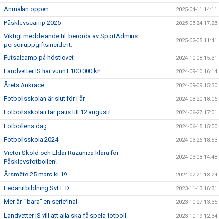
Anmälan öppen
2025-04-11 14:11
Påsklovscamp 2025
2025-03-24 17:23
Viktigt meddelande till berörda av SportAdmins
2025-02-05 11:41
personuppgiftsincident.
Futsalcamp på höstlovet
2024-10-08 15:31
Landvetter IS har vunnit 100.000 kr!
2024-09-10 16:14
Årets Ankrace
2024-09-09 15:30
Fotbollsskolan är slut för i år
2024-08-20 18:06
Fotbollsskolan tar paus till 12 augusti!
2024-06-27 17:01
Fotbollens dag
2024-06-15 15:00
Fotbollsskola 2024
2024-03-26 18:53
Victor Sköld och Eldar Razanica klara för
2024-03-08 14:48
Påsklovsfotbollen!
Årsmöte 25 mars kl 19
2024-02-21 13:24
Ledarutbildning SvFF D
2023-11-13 16:31
Mer än "bara" en seriefinal
2023-10-27 13:35
Landvetter IS vill att alla ska få spela fotboll
2023-10-19 12:34