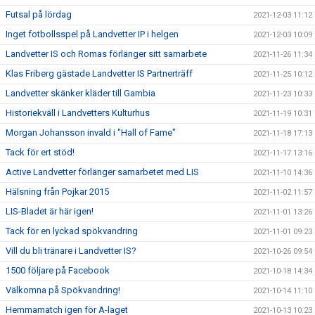
Futsal på lördag
2021-12-03 11:12
Inget fotbollsspel på Landvetter IP i helgen
2021-12-03 10:09
Landvetter IS och Romas förlänger sitt samarbete
2021-11-26 11:34
Klas Friberg gästade Landvetter IS Partnerträff
2021-11-25 10:12
Landvetter skänker kläder till Gambia
2021-11-23 10:33
Historiekväll i Landvetters Kulturhus
2021-11-19 10:31
Morgan Johansson invald i "Hall of Fame"
2021-11-18 17:13
Tack för ert stöd!
2021-11-17 13:16
Active Landvetter förlänger samarbetet med LIS
2021-11-10 14:36
Hälsning från Pojkar 2015
2021-11-02 11:57
LIS-Bladet är här igen!
2021-11-01 13:26
Tack för en lyckad spökvandring
2021-11-01 09:23
Vill du bli tränare i Landvetter IS?
2021-10-26 09:54
1500 följare på Facebook
2021-10-18 14:34
Välkomna på Spökvandring!
2021-10-14 11:10
Hemmamatch igen för A-laget
2021-10-13 10:23