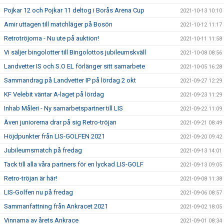
Pojkar 12 och Pojkar 11 deltog i Borås Arena Cup
2021-10-13 10:10
Amir uttagen till matchläger på Bosön
2021-10-12 11:17
Retrotröjorna - Nu ute på auktion!
2021-10-11 11:58
Vi säljer bingolotter till Bingolottos jubileumskväll
2021-10-08 08:56
Landvetter IS och S.O EL förlänger sitt samarbete
2021-10-05 16:28
Sammandrag på Landvetter IP på lördag 2 okt
2021-09-27 12:29
KF Velebit väntar A-laget på lördag
2021-09-23 11:29
Inhab Måleri - Ny samarbetspartner till LIS
2021-09-22 11:09
Även juniorerna drar på sig Retro-tröjan
2021-09-21 08:49
Höjdpunkter från LIS-GOLFEN 2021
2021-09-20 09:42
Jubileumsmatch på fredag
2021-09-13 14:01
Tack till alla våra partners för en lyckad LIS-GOLF
2021-09-13 09:05
Retro-tröjan är här!
2021-09-08 11:38
LIS-Golfen nu på fredag
2021-09-06 08:57
Sammanfattning från Ankracet 2021
2021-09-02 18:05
Vinnarna av årets Ankrace
2021-09-01 08:34