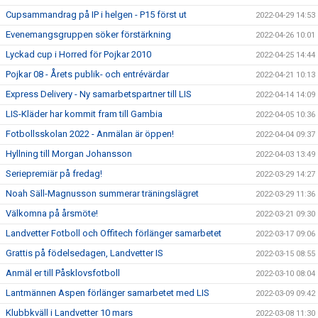
Cupsammandrag på IP i helgen - P15 först ut
2022-04-29 14:53
Evenemangsgruppen söker förstärkning
2022-04-26 10:01
Lyckad cup i Horred för Pojkar 2010
2022-04-25 14:44
Pojkar 08 - Årets publik- och entrévärdar
2022-04-21 10:13
Express Delivery - Ny samarbetspartner till LIS
2022-04-14 14:09
LIS-Kläder har kommit fram till Gambia
2022-04-05 10:36
Fotbollsskolan 2022 - Anmälan är öppen!
2022-04-04 09:37
Hyllning till Morgan Johansson
2022-04-03 13:49
Seriepremiär på fredag!
2022-03-29 14:27
Noah Säll-Magnusson summerar träningslägret
2022-03-29 11:36
Välkomna på årsmöte!
2022-03-21 09:30
Landvetter Fotboll och Offitech förlänger samarbetet
2022-03-17 09:06
Grattis på födelsedagen, Landvetter IS
2022-03-15 08:55
Anmäl er till Påsklovsfotboll
2022-03-10 08:04
Lantmännen Aspen förlänger samarbetet med LIS
2022-03-09 09:42
Klubbkväll i Landvetter 10 mars
2022-03-08 11:30