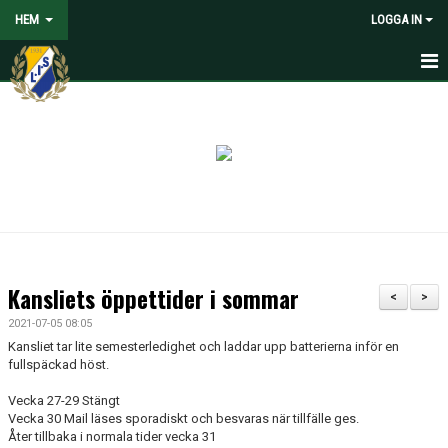
HEM
LOGGA IN
HEM
NYHETER
VOLONTÄRER SÖKES
OM LANDVETTER IS
JOYNA FOLKSPEL
Kansliets öppettider i sommar
<
>
BLI PARTNER TILL LIS
2021-07-05 08:05
Kansliet tar lite semesterledighet och laddar upp batterierna inför en
STÖDMEDLEM
fullspäckad höst.
Vecka 27-29 Stängt
SPELARE
Vecka 30 Mail läses sporadiskt och besvaras när tillfälle ges.
Åter tillbaka i normala tider vecka 31