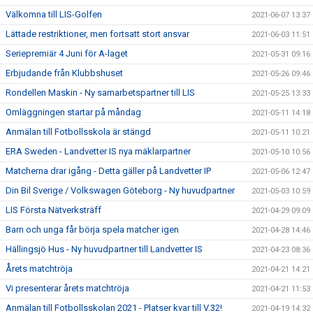
Välkomna till LIS-Golfen
2021-06-07 13:37
Lättade restriktioner, men fortsatt stort ansvar
2021-06-03 11:51
Seriepremiär 4 Juni för A-laget
2021-05-31 09:16
Erbjudande från Klubbshuset
2021-05-26 09:46
Rondellen Maskin - Ny samarbetspartner till LIS
2021-05-25 13:33
Omläggningen startar på måndag
2021-05-11 14:18
Anmälan till Fotbollsskola är stängd
2021-05-11 10:21
ERA Sweden - Landvetter IS nya mäklarpartner
2021-05-10 10:56
Matcherna drar igång - Detta gäller på Landvetter IP
2021-05-06 12:47
Din Bil Sverige / Volkswagen Göteborg - Ny huvudpartner
2021-05-03 10:59
LIS Första Nätverksträff
2021-04-29 09:09
Barn och unga får börja spela matcher igen
2021-04-28 14:46
Hällingsjö Hus - Ny huvudpartner till Landvetter IS
2021-04-23 08:36
Årets matchtröja
2021-04-21 14:21
Vi presenterar årets matchtröja
2021-04-21 11:53
Anmälan till Fotbollsskolan 2021 - Platser kvar till V.32!
2021-04-19 14:32