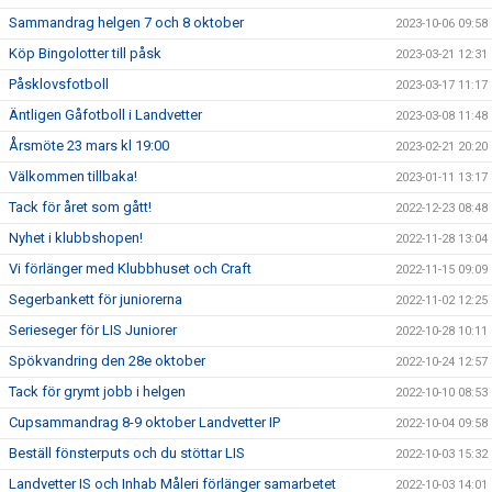
Sammandrag helgen 7 och 8 oktober
2023-10-06 09:58
Köp Bingolotter till påsk
2023-03-21 12:31
Påsklovsfotboll
2023-03-17 11:17
Äntligen Gåfotboll i Landvetter
2023-03-08 11:48
Årsmöte 23 mars kl 19:00
2023-02-21 20:20
Välkommen tillbaka!
2023-01-11 13:17
Tack för året som gått!
2022-12-23 08:48
Nyhet i klubbshopen!
2022-11-28 13:04
Vi förlänger med Klubbhuset och Craft
2022-11-15 09:09
Segerbankett för juniorerna
2022-11-02 12:25
Serieseger för LIS Juniorer
2022-10-28 10:11
Spökvandring den 28e oktober
2022-10-24 12:57
Tack för grymt jobb i helgen
2022-10-10 08:53
Cupsammandrag 8-9 oktober Landvetter IP
2022-10-04 09:58
Beställ fönsterputs och du stöttar LIS
2022-10-03 15:32
Landvetter IS och Inhab Måleri förlänger samarbetet
2022-10-03 14:01