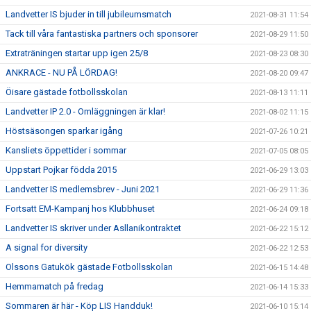
Landvetter IS bjuder in till jubileumsmatch
2021-08-31 11:54
Tack till våra fantastiska partners och sponsorer
2021-08-29 11:50
Extraträningen startar upp igen 25/8
2021-08-23 08:30
ANKRACE - NU PÅ LÖRDAG!
2021-08-20 09:47
Öisare gästade fotbollsskolan
2021-08-13 11:11
Landvetter IP 2.0 - Omläggningen är klar!
2021-08-02 11:15
Höstsäsongen sparkar igång
2021-07-26 10:21
Kansliets öppettider i sommar
2021-07-05 08:05
Uppstart Pojkar födda 2015
2021-06-29 13:03
Landvetter IS medlemsbrev - Juni 2021
2021-06-29 11:36
Fortsatt EM-Kampanj hos Klubbhuset
2021-06-24 09:18
Landvetter IS skriver under Asllanikontraktet
2021-06-22 15:12
A signal for diversity
2021-06-22 12:53
Olssons Gatukök gästade Fotbollsskolan
2021-06-15 14:48
Hemmamatch på fredag
2021-06-14 15:33
Sommaren är här - Köp LIS Handduk!
2021-06-10 15:14