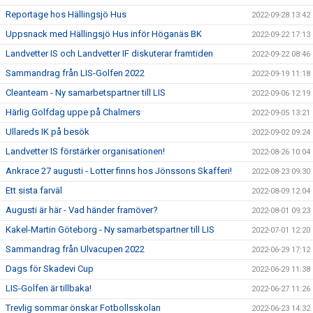
Reportage hos Hällingsjö Hus
2022-09-28 13:42
Uppsnack med Hällingsjö Hus inför Höganäs BK
2022-09-22 17:13
Landvetter IS och Landvetter IF diskuterar framtiden
2022-09-22 08:46
Sammandrag från LIS-Golfen 2022
2022-09-19 11:18
Cleanteam - Ny samarbetspartner till LIS
2022-09-06 12:19
Härlig Golfdag uppe på Chalmers
2022-09-05 13:21
Ullareds IK på besök
2022-09-02 09:24
Landvetter IS förstärker organisationen!
2022-08-26 10:04
Ankrace 27 augusti - Lotter finns hos Jönssons Skafferi!
2022-08-23 09:30
Ett sista farväl
2022-08-09 12:04
Augusti är här - Vad händer framöver?
2022-08-01 09:23
Kakel-Martin Göteborg - Ny samarbetspartner till LIS
2022-07-01 12:20
Sammandrag från Ulvacupen 2022
2022-06-29 17:12
Dags för Skadevi Cup
2022-06-29 11:38
LIS-Golfen är tillbaka!
2022-06-27 11:26
Trevlig sommar önskar Fotbollsskolan
2022-06-23 14:32