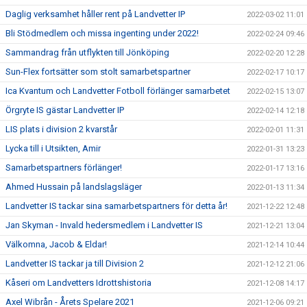
Daglig verksamhet håller rent på Landvetter IP
2022-03-02 11:01
Bli Stödmedlem och missa ingenting under 2022!
2022-02-24 09:46
Sammandrag från utflykten till Jönköping
2022-02-20 12:28
Sun-Flex fortsätter som stolt samarbetspartner
2022-02-17 10:17
Ica Kvantum och Landvetter Fotboll förlänger samarbetet
2022-02-15 13:07
Örgryte IS gästar Landvetter IP
2022-02-14 12:18
LIS plats i division 2 kvarstår
2022-02-01 11:31
Lycka till i Utsikten, Amir
2022-01-31 13:23
Samarbetspartners förlänger!
2022-01-17 13:16
Ahmed Hussain på landslagsläger
2022-01-13 11:34
Landvetter IS tackar sina samarbetspartners för detta år!
2021-12-22 12:48
Jan Skyman - Invald hedersmedlem i Landvetter IS
2021-12-21 13:04
Välkomna, Jacob & Eldar!
2021-12-14 10:44
Landvetter IS tackar ja till Division 2
2021-12-12 21:06
Kåseri om Landvetters Idrottshistoria
2021-12-08 14:17
Axel Wibrån - Årets Spelare 2021
2021-12-06 09:21