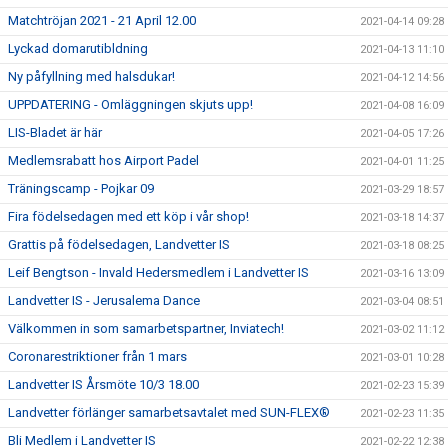
Matchtröjan 2021 - 21 April 12.00
2021-04-14 09:28
Lyckad domarutibldning
2021-04-13 11:10
Ny påfyllning med halsdukar!
2021-04-12 14:56
UPPDATERING - Omläggningen skjuts upp!
2021-04-08 16:09
LIS-Bladet är här
2021-04-05 17:26
Medlemsrabatt hos Airport Padel
2021-04-01 11:25
Träningscamp - Pojkar 09
2021-03-29 18:57
Fira födelsedagen med ett köp i vår shop!
2021-03-18 14:37
Grattis på födelsedagen, Landvetter IS
2021-03-18 08:25
Leif Bengtson - Invald Hedersmedlem i Landvetter IS
2021-03-16 13:09
Landvetter IS - Jerusalema Dance
2021-03-04 08:51
Välkommen in som samarbetspartner, Inviatech!
2021-03-02 11:12
Coronarestriktioner från 1 mars
2021-03-01 10:28
Landvetter IS Årsmöte 10/3 18.00
2021-02-23 15:39
Landvetter förlänger samarbetsavtalet med SUN-FLEX®
2021-02-23 11:35
Bli Medlem i Landvetter IS
2021-02-22 12:38