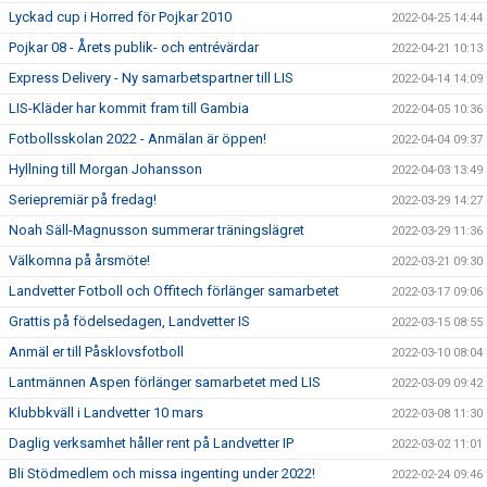
Lyckad cup i Horred för Pojkar 2010
2022-04-25 14:44
Pojkar 08 - Årets publik- och entrévärdar
2022-04-21 10:13
Express Delivery - Ny samarbetspartner till LIS
2022-04-14 14:09
LIS-Kläder har kommit fram till Gambia
2022-04-05 10:36
Fotbollsskolan 2022 - Anmälan är öppen!
2022-04-04 09:37
Hyllning till Morgan Johansson
2022-04-03 13:49
Seriepremiär på fredag!
2022-03-29 14:27
Noah Säll-Magnusson summerar träningslägret
2022-03-29 11:36
Välkomna på årsmöte!
2022-03-21 09:30
Landvetter Fotboll och Offitech förlänger samarbetet
2022-03-17 09:06
Grattis på födelsedagen, Landvetter IS
2022-03-15 08:55
Anmäl er till Påsklovsfotboll
2022-03-10 08:04
Lantmännen Aspen förlänger samarbetet med LIS
2022-03-09 09:42
Klubbkväll i Landvetter 10 mars
2022-03-08 11:30
Daglig verksamhet håller rent på Landvetter IP
2022-03-02 11:01
Bli Stödmedlem och missa ingenting under 2022!
2022-02-24 09:46