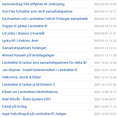
Sammandrag från utflykten till Jönköping
2022-02-20 12:28
Sun-Flex fortsätter som stolt samarbetspartner
2022-02-17 10:17
Ica Kvantum och Landvetter Fotboll förlänger samarbetet
2022-02-15 13:07
Örgryte IS gästar Landvetter IP
2022-02-14 12:18
LIS plats i division 2 kvarstår
2022-02-01 11:31
Lycka till i Utsikten, Amir
2022-01-31 13:23
Samarbetspartners förlänger!
2022-01-17 13:16
Ahmed Hussain på landslagsläger
2022-01-13 11:34
Landvetter IS tackar sina samarbetspartners för detta år!
2021-12-22 12:48
Jan Skyman - Invald hedersmedlem i Landvetter IS
2021-12-21 13:04
Välkomna, Jacob & Eldar!
2021-12-14 10:44
Landvetter IS tackar ja till Division 2
2021-12-12 21:06
Kåseri om Landvetters Idrottshistoria
2021-12-08 14:17
Axel Wibrån - Årets Spelare 2021
2021-12-06 09:21
Futsal på lördag
2021-12-03 11:12
Inget fotbollsspel på Landvetter IP i helgen
2021-12-03 10:09