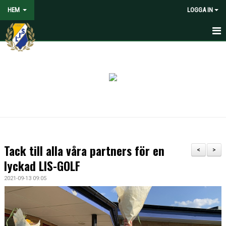
HEM
LOGGA IN
HEM
NYHETER
VOLONTÄRER SÖKES
OM LANDVETTER IS
JOYNA FOLKSPEL
Tack till alla våra partners för en
<
>
BLI PARTNER TILL LIS
lyckad LIS-GOLF
2021-09-13 09:05
STÖDMEDLEM
SPELARE