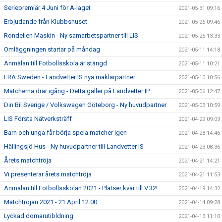
Seriepremiär 4 Juni för A-laget
2021-05-31 09:16
Erbjudande från Klubbshuset
2021-05-26 09:46
Rondellen Maskin - Ny samarbetspartner till LIS
2021-05-25 13:33
Omläggningen startar på måndag
2021-05-11 14:18
Anmälan till Fotbollsskola är stängd
2021-05-11 10:21
ERA Sweden - Landvetter IS nya mäklarpartner
2021-05-10 10:56
Matcherna drar igång - Detta gäller på Landvetter IP
2021-05-06 12:47
Din Bil Sverige / Volkswagen Göteborg - Ny huvudpartner
2021-05-03 10:59
LIS Första Nätverksträff
2021-04-29 09:09
Barn och unga får börja spela matcher igen
2021-04-28 14:46
Hällingsjö Hus - Ny huvudpartner till Landvetter IS
2021-04-23 08:36
Årets matchtröja
2021-04-21 14:21
Vi presenterar årets matchtröja
2021-04-21 11:53
Anmälan till Fotbollsskolan 2021 - Platser kvar till V.32!
2021-04-19 14:32
Matchtröjan 2021 - 21 April 12.00
2021-04-14 09:28
Lyckad domarutibldning
2021-04-13 11:10