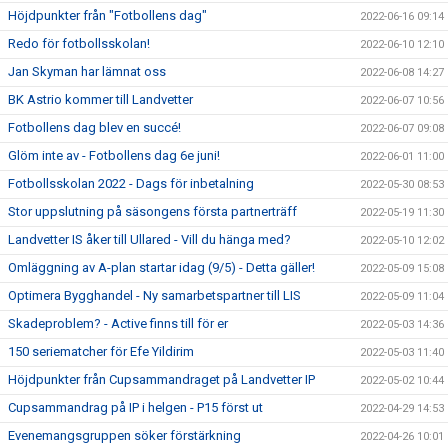
Höjdpunkter från "Fotbollens dag"
2022-06-16 09:14
Redo för fotbollsskolan!
2022-06-10 12:10
Jan Skyman har lämnat oss
2022-06-08 14:27
BK Astrio kommer till Landvetter
2022-06-07 10:56
Fotbollens dag blev en succé!
2022-06-07 09:08
Glöm inte av - Fotbollens dag 6e juni!
2022-06-01 11:00
Fotbollsskolan 2022 - Dags för inbetalning
2022-05-30 08:53
Stor uppslutning på säsongens första partnerträff
2022-05-19 11:30
Landvetter IS åker till Ullared - Vill du hänga med?
2022-05-10 12:02
Omläggning av A-plan startar idag (9/5) - Detta gäller!
2022-05-09 15:08
Optimera Bygghandel - Ny samarbetspartner till LIS
2022-05-09 11:04
Skadeproblem? - Active finns till för er
2022-05-03 14:36
150 seriematcher för Efe Yildirim
2022-05-03 11:40
Höjdpunkter från Cupsammandraget på Landvetter IP
2022-05-02 10:44
Cupsammandrag på IP i helgen - P15 först ut
2022-04-29 14:53
Evenemangsgruppen söker förstärkning
2022-04-26 10:01