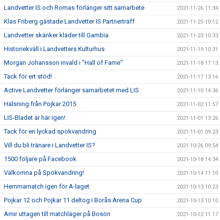
Landvetter IS och Romas förlänger sitt samarbete
2021-11-26 11:34
Klas Friberg gästade Landvetter IS Partnerträff
2021-11-25 10:12
Landvetter skänker kläder till Gambia
2021-11-23 10:33
Historiekväll i Landvetters Kulturhus
2021-11-19 10:31
Morgan Johansson invald i "Hall of Fame"
2021-11-18 17:13
Tack för ert stöd!
2021-11-17 13:16
Active Landvetter förlänger samarbetet med LIS
2021-11-10 14:36
Hälsning från Pojkar 2015
2021-11-02 11:57
LIS-Bladet är här igen!
2021-11-01 13:26
Tack för en lyckad spökvandring
2021-11-01 09:23
Vill du bli tränare i Landvetter IS?
2021-10-26 09:54
1500 följare på Facebook
2021-10-18 14:34
Välkomna på Spökvandring!
2021-10-14 11:10
Hemmamatch igen för A-laget
2021-10-13 10:23
Pojkar 12 och Pojkar 11 deltog i Borås Arena Cup
2021-10-13 10:10
Amir uttagen till matchläger på Bosön
2021-10-12 11:17