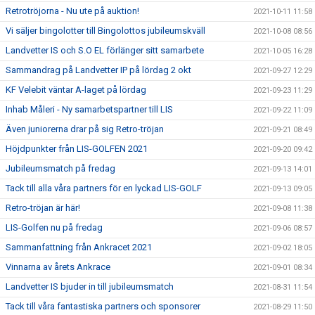
Retrotröjorna - Nu ute på auktion!
2021-10-11 11:58
Vi säljer bingolotter till Bingolottos jubileumskväll
2021-10-08 08:56
Landvetter IS och S.O EL förlänger sitt samarbete
2021-10-05 16:28
Sammandrag på Landvetter IP på lördag 2 okt
2021-09-27 12:29
KF Velebit väntar A-laget på lördag
2021-09-23 11:29
Inhab Måleri - Ny samarbetspartner till LIS
2021-09-22 11:09
Även juniorerna drar på sig Retro-tröjan
2021-09-21 08:49
Höjdpunkter från LIS-GOLFEN 2021
2021-09-20 09:42
Jubileumsmatch på fredag
2021-09-13 14:01
Tack till alla våra partners för en lyckad LIS-GOLF
2021-09-13 09:05
Retro-tröjan är här!
2021-09-08 11:38
LIS-Golfen nu på fredag
2021-09-06 08:57
Sammanfattning från Ankracet 2021
2021-09-02 18:05
Vinnarna av årets Ankrace
2021-09-01 08:34
Landvetter IS bjuder in till jubileumsmatch
2021-08-31 11:54
Tack till våra fantastiska partners och sponsorer
2021-08-29 11:50