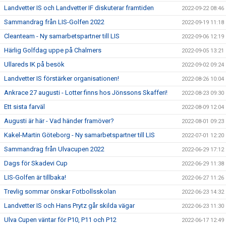
Landvetter IS och Landvetter IF diskuterar framtiden
2022-09-22 08:46
Sammandrag från LIS-Golfen 2022
2022-09-19 11:18
Cleanteam - Ny samarbetspartner till LIS
2022-09-06 12:19
Härlig Golfdag uppe på Chalmers
2022-09-05 13:21
Ullareds IK på besök
2022-09-02 09:24
Landvetter IS förstärker organisationen!
2022-08-26 10:04
Ankrace 27 augusti - Lotter finns hos Jönssons Skafferi!
2022-08-23 09:30
Ett sista farväl
2022-08-09 12:04
Augusti är här - Vad händer framöver?
2022-08-01 09:23
Kakel-Martin Göteborg - Ny samarbetspartner till LIS
2022-07-01 12:20
Sammandrag från Ulvacupen 2022
2022-06-29 17:12
Dags för Skadevi Cup
2022-06-29 11:38
LIS-Golfen är tillbaka!
2022-06-27 11:26
Trevlig sommar önskar Fotbollsskolan
2022-06-23 14:32
Landvetter IS och Hans Prytz går skilda vägar
2022-06-23 11:30
Ulva Cupen väntar för P10, P11 och P12
2022-06-17 12:49