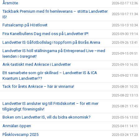
Årsmöte
2026-02-17 12:36
Täckbark Premium med fri hemleverans – stötta Landvetter
2025-10-17 11:34
IS!
Futsalcamp på Höstlovet
2025-10-13 10:34
Fira Kanelbullens Dag med oss på Landvetter IP!
2025-09-30 19:14
Landvetter IS Gåfotbollslag i toppform på Borås Arena
2025-09-26 13:41
Landvetter IS höll ställningarna på Entreprenad Live –med
2025-09-15 09:51
leenden i ösregnet!
Ank-tastiskt med Ankrace i Landvetter
2025-09-10 16:05
Ett samarbete som gör skillnad – Landvetter IS & ICA
2025-09-02 17:00
Kvantum Landvetter??
Tack för årets Ankrace – här är vinnarna!
2025-08-31 10:25
2025-08-22 13:13
Landvetter IS ansluter sig till Fritidskortet – för ett mer
2025-08-21 17:45
tillgängligt föreningsliv!
Boken om Landvetter IS, vill du bidra ekonomisk?
2025-05-16 13:02
Anmälan öppen
2025-04-11 14:11
Påsklovscamp 2025
2025-03-24 17:23