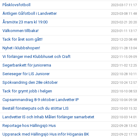
Påsklovsfotboll
2023-03-17 11:17
Äntligen Gåfotboll i Landvetter
2023-03-08 11:48
Årsmöte 23 mars kl 19:00
2023-02-21 20:20
Välkommen tillbaka!
2023-01-11 13:17
Tack för året som gått!
2022-12-23 08:48
Nyhet i klubbshopen!
2022-11-28 13:04
Vi förlänger med Klubbhuset och Craft
2022-11-15 09:09
Segerbankett för juniorerna
2022-11-02 12:25
Serieseger för LIS Juniorer
2022-10-28 10:11
Spökvandring den 28e oktober
2022-10-24 12:57
Tack för grymt jobb i helgen
2022-10-10 08:53
Cupsammandrag 8-9 oktober Landvetter IP
2022-10-04 09:58
Beställ fönsterputs och du stöttar LIS
2022-10-03 15:32
Landvetter IS och Inhab Måleri förlänger samarbetet
2022-10-03 14:01
Reportage hos Hällingsjö Hus
2022-09-28 13:42
Uppsnack med Hällingsjö Hus inför Höganäs BK
2022-09-22 17:13