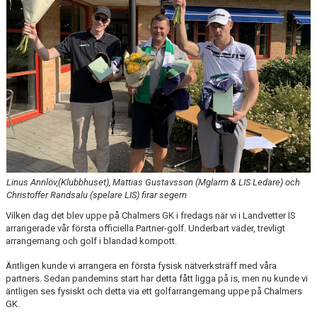
LEDARE
POLICYDOKUMENT
KALENDER
EVENEMANG
MEDIA
KONTAKT
Linus Annlöv,(Klubbhuset), Mattias Gustavsson (Mglarm & LIS Ledare) och
FOTBOLLSSKOLA 2026
Christoffer Randsalu (spelare LIS) firar segern
Vilken dag det blev uppe på Chalmers GK i fredags när vi i Landvetter IS
arrangerade vår första officiella Partner-golf. Underbart väder, trevligt
arrangemang och golf i blandad kompott.
Äntligen kunde vi arrangera en första fysisk nätverksträff med våra
partners. Sedan pandemins start har detta fått ligga på is, men nu kunde vi
äntligen ses fysiskt och detta via ett golfarrangemang uppe på Chalmers
GK.