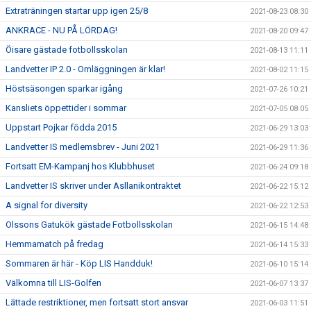
Extraträningen startar upp igen 25/8
2021-08-23 08:30
ANKRACE - NU PÅ LÖRDAG!
2021-08-20 09:47
Öisare gästade fotbollsskolan
2021-08-13 11:11
Landvetter IP 2.0 - Omläggningen är klar!
2021-08-02 11:15
Höstsäsongen sparkar igång
2021-07-26 10:21
Kansliets öppettider i sommar
2021-07-05 08:05
Uppstart Pojkar födda 2015
2021-06-29 13:03
Landvetter IS medlemsbrev - Juni 2021
2021-06-29 11:36
Fortsatt EM-Kampanj hos Klubbhuset
2021-06-24 09:18
Landvetter IS skriver under Asllanikontraktet
2021-06-22 15:12
A signal for diversity
2021-06-22 12:53
Olssons Gatukök gästade Fotbollsskolan
2021-06-15 14:48
Hemmamatch på fredag
2021-06-14 15:33
Sommaren är här - Köp LIS Handduk!
2021-06-10 15:14
Välkomna till LIS-Golfen
2021-06-07 13:37
Lättade restriktioner, men fortsatt stort ansvar
2021-06-03 11:51