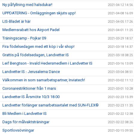
Ny påfyllning med halsdukar!
2021-04-12 14:56
UPPDATERING - Omläggningen skjuts upp!
2021-04-08 16:09
LIS-Bladet är här
2021-04-05 17:26
Medlemsrabatt hos Airport Padel
2021-04-01 11:25
Träningscamp - Pojkar 09
2021-03-29 18:57
Fira födelsedagen med ett köp i vår shop!
2021-03-18 14:37
Grattis på födelsedagen, Landvetter IS
2021-03-18 08:25
Leif Bengtson - Invald Hedersmedlem i Landvetter IS
2021-03-16 13:09
Landvetter IS - Jerusalema Dance
2021-03-04 08:51
Välkommen in som samarbetspartner, Inviatech!
2021-03-02 11:12
Coronarestriktioner från 1 mars
2021-03-01 10:28
Landvetter IS Årsmöte 10/3 18.00
2021-02-23 15:39
Landvetter förlänger samarbetsavtalet med SUN-FLEX®
2021-02-23 11:35
Bli Medlem i Landvetter IS
2021-02-22 12:38
Dags för målvaktsträningar
2021-02-22 08:26
Sportlovsövningar
2021-02-15 09:55