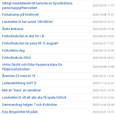
Viktigt meddelande till berörda av SportAdmins
2025-02-05 11:41
personuppgiftsincident.
Futsalcamp på höstlovet
2024-10-08 15:31
Landvetter IS har vunnit 100.000 kr!
2024-09-10 16:14
Årets Ankrace
2024-09-09 15:30
Fotbollsskolan är slut för i år
2024-08-20 18:06
Fotbollsskolan tar paus till 12 augusti!
2024-06-27 17:01
Fotbollens dag
2024-06-15 15:00
Fotbollsskola 2024
2024-03-26 18:53
Victor Sköld och Eldar Razanica klara för
2024-03-08 14:48
Påsklovsfotbollen!
Årsmöte 25 mars kl 19
2024-02-21 13:24
Ledarutbildning SvFF D
2023-11-13 16:31
Mer än "bara" en seriefinal
2023-10-27 13:35
Landvetter IS vill att alla ska få spela fotboll
2023-10-19 12:34
Sammandrag helgen 7 och 8 oktober
2023-10-06 09:58
Köp Bingolotter till påsk
2023-03-21 12:31